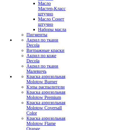
Масло
Мастер-Класс
штучно
Масло Сонет
штучно
Наборы масла
Пигменты
Акрил по ткани
Decola
Витражные краски
Акрил по коже
Decola
Акрил по ткани
Малевичъ
Краска аэрозольная
Molotow Burner
Кэпы распылители
Краска аэрозольная
Molotow Premium
Краска аэрозольная
Molotow Coversall
Color
Краска аэрозольная
Molotow Flame
Orange