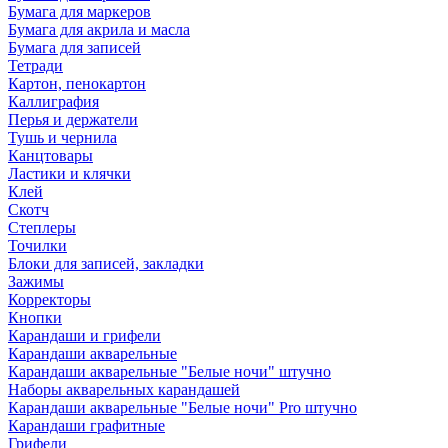
Бумага для маркеров
Бумага для акрила и масла
Бумага для записей
Тетради
Картон, пенокартон
Каллиграфия
Перья и держатели
Тушь и чернила
Канцтовары
Ластики и клячки
Клей
Скотч
Степлеры
Точилки
Блоки для записей, закладки
Зажимы
Корректоры
Кнопки
Карандаши и грифели
Карандаши акварельные
Карандаши акварельные "Белые ночи" штучно
Наборы акварельных карандашей
Карандаши акварельные "Белые ночи" Pro штучно
Карандаши графитные
Грифели