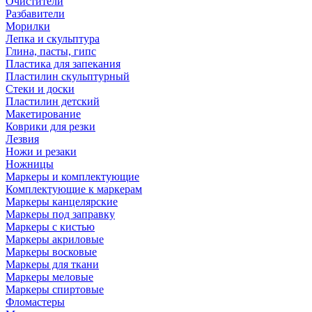
Очистители
Разбавители
Морилки
Лепка и скульптура
Глина, пасты, гипс
Пластика для запекания
Пластилин скульптурный
Стеки и доски
Пластилин детский
Макетирование
Коврики для резки
Лезвия
Ножи и резаки
Ножницы
Маркеры и комплектующие
Комплектующие к маркерам
Маркеры канцелярские
Маркеры под заправку
Маркеры с кистью
Маркеры акриловые
Маркеры восковые
Маркеры для ткани
Маркеры меловые
Маркеры спиртовые
Фломастеры