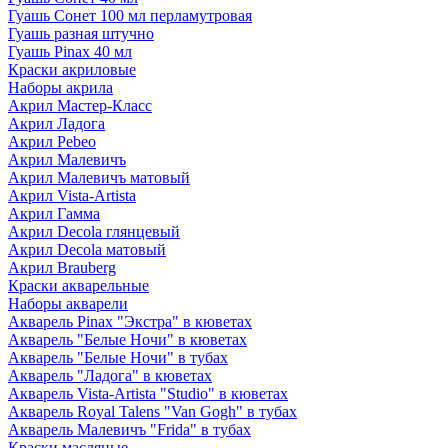
Гуашь Сонет 100 мл перламутровая
Гуашь разная штучно
Гуашь Pinax 40 мл
Краски акриловые
Наборы акрила
Акрил Мастер-Класс
Акрил Ладога
Акрил Pebeo
Акрил Малевичъ
Акрил Малевичъ матовый
Акрил Vista-Artista
Акрил Гамма
Акрил Decola глянцевый
Акрил Decola матовый
Акрил Brauberg
Краски акварельные
Наборы акварели
Акварель Pinax "Экстра" в кюветах
Акварель "Белые Ночи" в кюветах
Акварель "Белые Ночи" в тубах
Акварель "Ладога" в кюветах
Акварель Vista-Artista "Studio" в кюветах
Акварель Royal Talens "Van Gogh" в тубах
Акварель Малевичъ "Frida" в тубах
Краски масляные