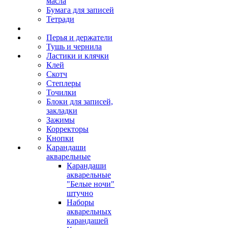
масла
Бумага для записей
Тетради
Перья и держатели
Тушь и чернила
Ластики и клячки
Клей
Скотч
Степлеры
Точилки
Блоки для записей,
закладки
Зажимы
Корректоры
Кнопки
Карандаши
акварельные
Карандаши
акварельные
"Белые ночи"
штучно
Наборы
акварельных
карандашей