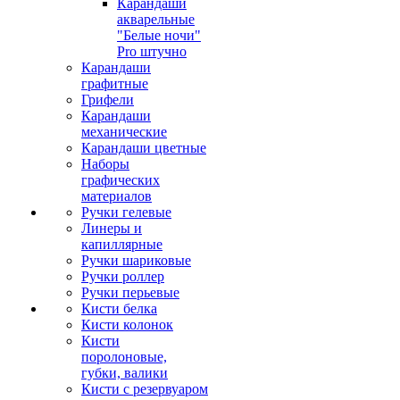
Карандаши
акварельные
"Белые ночи"
Pro штучно
Карандаши
графитные
Грифели
Карандаши
механические
Карандаши цветные
Наборы
графических
материалов
Ручки гелевые
Линеры и
капиллярные
Ручки шариковые
Ручки роллер
Ручки перьевые
Кисти белка
Кисти колонок
Кисти
поролоновые,
губки, валики
Кисти с резервуаром