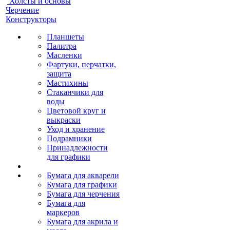
Холсты и основы
Черчение
Конструкторы
Планшеты
Палитра
Масленки
Фартуки, перчатки,
защита
Мастихины
Стаканчики для
воды
Цветовой круг и
выкраски
Уход и хранение
Подрамники
Принадлежности
для графики
Бумага для акварели
Бумага для графики
Бумага для черчения
Бумага для
маркеров
Бумага для акрила и