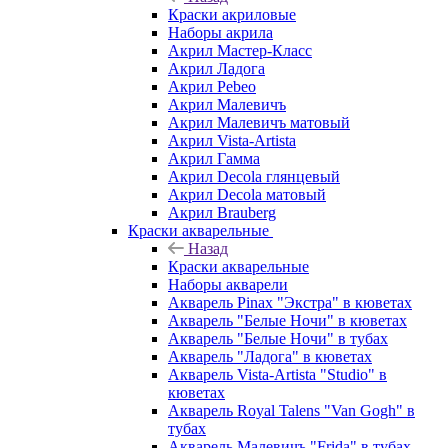
Краски акриловые
Наборы акрила
Акрил Мастер-Класс
Акрил Ладога
Акрил Pebeo
Акрил Малевичъ
Акрил Малевичъ матовый
Акрил Vista-Artista
Акрил Гамма
Акрил Decola глянцевый
Акрил Decola матовый
Акрил Brauberg
Краски акварельные
Назад
Краски акварельные
Наборы акварели
Акварель Pinax "Экстра" в кюветах
Акварель "Белые Ночи" в кюветах
Акварель "Белые Ночи" в тубах
Акварель "Ладога" в кюветах
Акварель Vista-Artista "Studio" в
кюветах
Акварель Royal Talens "Van Gogh" в
тубах
Акварель Малевичъ "Frida" в тубах