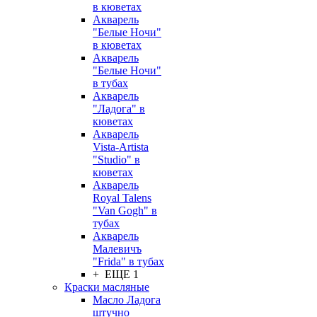
в кюветах
Акварель
"Белые Ночи"
в кюветах
Акварель
"Белые Ночи"
в тубах
Акварель
"Ладога" в
кюветах
Акварель
Vista-Artista
"Studio" в
кюветах
Акварель
Royal Talens
"Van Gogh" в
тубах
Акварель
Малевичъ
"Frida" в тубах
+ ЕЩЕ 1
Краски масляные
Масло Ладога
штучно