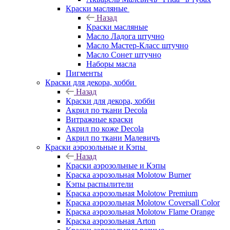
Краски масляные
Назад
Краски масляные
Масло Ладога штучно
Масло Мастер-Класс штучно
Масло Сонет штучно
Наборы масла
Пигменты
Краски для декора, хобби
Назад
Краски для декора, хобби
Акрил по ткани Decola
Витражные краски
Акрил по коже Decola
Акрил по ткани Малевичъ
Краски аэрозольные и Кэпы
Назад
Краски аэрозольные и Кэпы
Краска аэрозольная Molotow Burner
Кэпы распылители
Краска аэрозольная Molotow Premium
Краска аэрозольная Molotow Coversall Color
Краска аэрозольная Molotow Flame Orange
Краска аэрозольная Arton