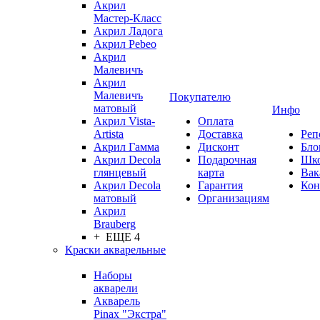
Акрил
Мастер-Класс
Акрил Ладога
Акрил Pebeo
Акрил
Малевичъ
Акрил
Малевичъ
Покупателю
матовый
Инфо
Акрил Vista-
Оплата
Artista
Доставка
Реп
Акрил Гамма
Дисконт
Бло
Акрил Decola
Подарочная
Шк
глянцевый
карта
Вак
Акрил Decola
Гарантия
Кон
матовый
Организациям
Акрил
Brauberg
+ ЕЩЕ 4
Краски акварельные
Наборы
акварели
Акварель
Pinax "Экстра"