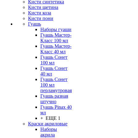
Кисти синтетика
Кисти щетина
Кисти коза
Кисти пони
Гуашь
Наборы гуаши
Гуашь Мастер-
Класс 100 мл
Гуашь Мастер-
Класс 40 мл
Гуашь Сонет
100 мл
Гуашь Сонет
40 мл
Гуашь Сонет
100 мл
перламутровая
Гуашь разная
штучно
Гуашь Pinax 40
мл
+ ЕЩЕ 1
Краски акриловые
Наборы
акрила