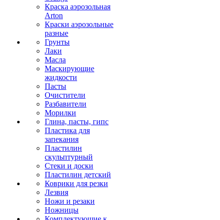
Краска аэрозольная
Arton
Краски аэрозольные
разные
Грунты
Лаки
Масла
Маскирующие
жидкости
Пасты
Очистители
Разбавители
Морилки
Глина, пасты, гипс
Пластика для
запекания
Пластилин
скульптурный
Стеки и доски
Пластилин детский
Коврики для резки
Лезвия
Ножи и резаки
Ножницы
Комплектующие к