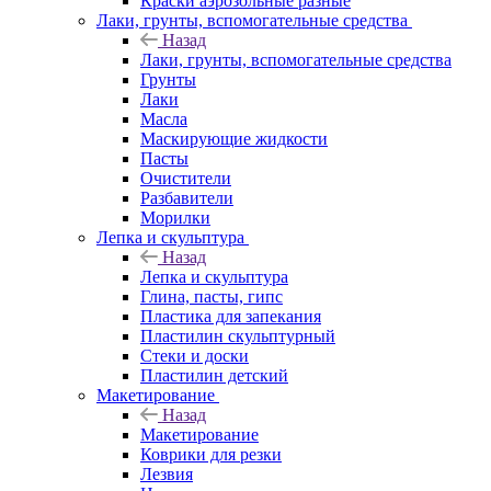
Краски аэрозольные разные
Лаки, грунты, вспомогательные средства
Назад
Лаки, грунты, вспомогательные средства
Грунты
Лаки
Масла
Маскирующие жидкости
Пасты
Очистители
Разбавители
Морилки
Лепка и скульптура
Назад
Лепка и скульптура
Глина, пасты, гипс
Пластика для запекания
Пластилин скульптурный
Стеки и доски
Пластилин детский
Макетирование
Назад
Макетирование
Коврики для резки
Лезвия