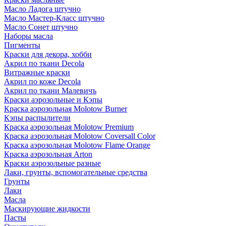
Масло Ладога штучно
Масло Мастер-Класс штучно
Масло Сонет штучно
Наборы масла
Пигменты
Краски для декора, хобби
Акрил по ткани Decola
Витражные краски
Акрил по коже Decola
Акрил по ткани Малевичъ
Краски аэрозольные и Кэпы
Краска аэрозольная Molotow Burner
Кэпы распылители
Краска аэрозольная Molotow Premium
Краска аэрозольная Molotow Coversall Color
Краска аэрозольная Molotow Flame Orange
Краска аэрозольная Arton
Краски аэрозольные разные
Лаки, грунты, вспомогательные средства
Грунты
Лаки
Масла
Маскирующие жидкости
Пасты