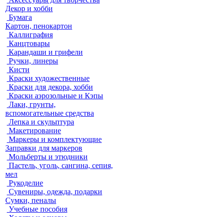
Декор и хобби
Бумага
Картон, пенокартон
Каллиграфия
Канцтовары
Карандаши и грифели
Ручки, линеры
Кисти
Краски художественные
Краски для декора, хобби
Краски аэрозольные и Кэпы
Лаки, грунты,
вспомогательные средства
Лепка и скульптура
Макетирование
Маркеры и комплектующие
Заправки для маркеров
Мольберты и этюдники
Пастель, уголь, сангина, сепия,
мел
Рукоделие
Сувениры, одежда, подарки
Сумки, пеналы
Учебные пособия