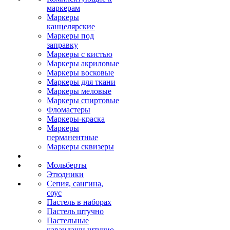
маркерам
Маркеры
канцелярские
Маркеры под
заправку
Маркеры с кистью
Маркеры акриловые
Маркеры восковые
Маркеры для ткани
Маркеры меловые
Маркеры спиртовые
Фломастеры
Маркеры-краска
Маркеры
перманентные
Маркеры сквизеры
Мольберты
Этюдники
Сепия, сангина,
соус
Пастель в наборах
Пастель штучно
Пастельные
карандаши штучно