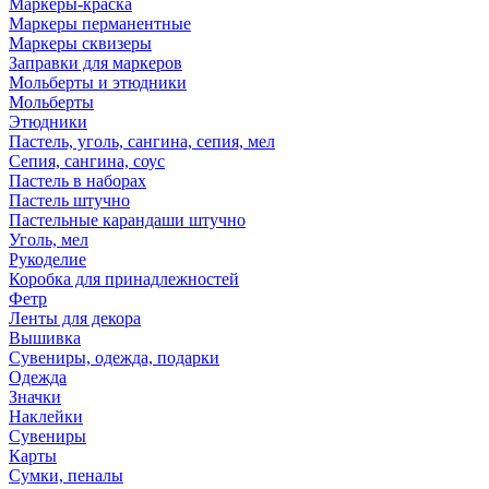
Маркеры-краска
Маркеры перманентные
Маркеры сквизеры
Заправки для маркеров
Мольберты и этюдники
Мольберты
Этюдники
Пастель, уголь, сангина, сепия, мел
Сепия, сангина, соус
Пастель в наборах
Пастель штучно
Пастельные карандаши штучно
Уголь, мел
Рукоделие
Коробка для принадлежностей
Фетр
Ленты для декора
Вышивка
Сувениры, одежда, подарки
Одежда
Значки
Наклейки
Сувениры
Карты
Сумки, пеналы