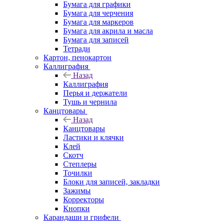
Бумага для графики
Бумага для черчения
Бумага для маркеров
Бумага для акрила и масла
Бумага для записей
Тетради
Картон, пенокартон
Каллиграфия
Назад
Каллиграфия
Перья и держатели
Тушь и чернила
Канцтовары
Назад
Канцтовары
Ластики и клячки
Клей
Скотч
Степлеры
Точилки
Блоки для записей, закладки
Зажимы
Корректоры
Кнопки
Карандаши и грифели