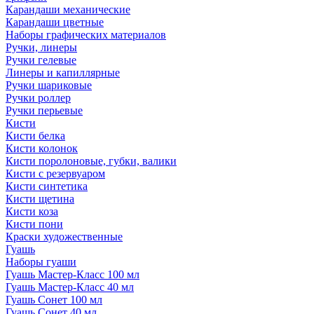
Карандаши механические
Карандаши цветные
Наборы графических материалов
Ручки, линеры
Ручки гелевые
Линеры и капиллярные
Ручки шариковые
Ручки роллер
Ручки перьевые
Кисти
Кисти белка
Кисти колонок
Кисти поролоновые, губки, валики
Кисти с резервуаром
Кисти синтетика
Кисти щетина
Кисти коза
Кисти пони
Краски художественные
Гуашь
Наборы гуаши
Гуашь Мастер-Класс 100 мл
Гуашь Мастер-Класс 40 мл
Гуашь Сонет 100 мл
Гуашь Сонет 40 мл