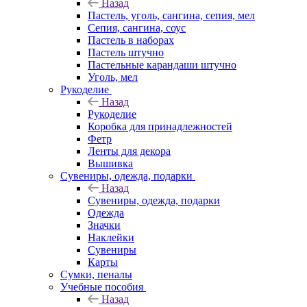
Назад
Пастель, уголь, сангина, сепия, мел
Сепия, сангина, соус
Пастель в наборах
Пастель штучно
Пастельные карандаши штучно
Уголь, мел
Рукоделие
Назад
Рукоделие
Коробка для принадлежностей
Фетр
Ленты для декора
Вышивка
Сувениры, одежда, подарки
Назад
Сувениры, одежда, подарки
Одежда
Значки
Наклейки
Сувениры
Карты
Сумки, пеналы
Учебные пособия
Назад