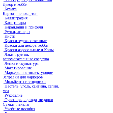
Декор и хобби
Бумага
Картон, пенокартон
Каллиграфия
Канцтовары
Карандаши и грифели
Ручки, линеры
Кисти
Краски художественные
Краски для декора, хобби
Краски аэрозольные и Кэпы
Лаки, грунты,
вспомогательные средства
Лепка и скульптура
Макетирование
Маркеры и комплектующие
Заправки для маркеров
Мольберты и этюдники
Пастель, уголь, сангина, сепия,
мел
Рукоделие
Сувениры, одежда, подарки
Сумки, пеналы
Учебные пособия