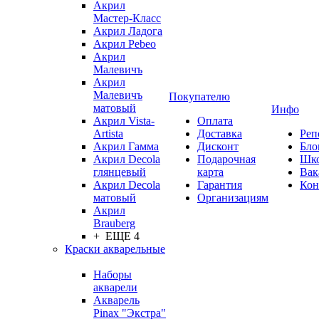
Акрил
Мастер-Класс
Акрил Ладога
Акрил Pebeo
Акрил
Малевичъ
Акрил
Малевичъ
Покупателю
матовый
Инфо
Акрил Vista-
Оплата
Artista
Доставка
Реп
Акрил Гамма
Дисконт
Бло
Акрил Decola
Подарочная
Шк
глянцевый
карта
Вак
Акрил Decola
Гарантия
Кон
матовый
Организациям
Акрил
Brauberg
+ ЕЩЕ 4
Краски акварельные
Наборы
акварели
Акварель
Pinax "Экстра"