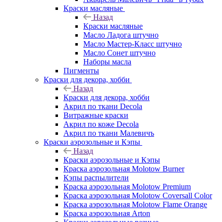
Краски масляные
Назад
Краски масляные
Масло Ладога штучно
Масло Мастер-Класс штучно
Масло Сонет штучно
Наборы масла
Пигменты
Краски для декора, хобби
Назад
Краски для декора, хобби
Акрил по ткани Decola
Витражные краски
Акрил по коже Decola
Акрил по ткани Малевичъ
Краски аэрозольные и Кэпы
Назад
Краски аэрозольные и Кэпы
Краска аэрозольная Molotow Burner
Кэпы распылители
Краска аэрозольная Molotow Premium
Краска аэрозольная Molotow Coversall Color
Краска аэрозольная Molotow Flame Orange
Краска аэрозольная Arton