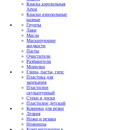
Краска аэрозольная
Arton
Краски аэрозольные
разные
Грунты
Лаки
Масла
Маскирующие
жидкости
Пасты
Очистители
Разбавители
Морилки
Глина, пасты, гипс
Пластика для
запекания
Пластилин
скульптурный
Стеки и доски
Пластилин детский
Коврики для резки
Лезвия
Ножи и резаки
Ножницы
Комплектующие к