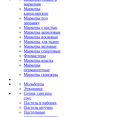
маркерам
Маркеры
канцелярские
Маркеры под
заправку
Маркеры с кистью
Маркеры акриловые
Маркеры восковые
Маркеры для ткани
Маркеры меловые
Маркеры спиртовые
Фломастеры
Маркеры-краска
Маркеры
перманентные
Маркеры сквизеры
Мольберты
Этюдники
Сепия, сангина,
соус
Пастель в наборах
Пастель штучно
Пастельные
карандаши штучно