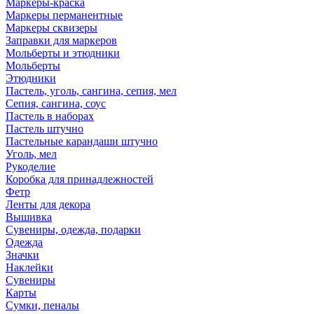
Маркеры-краска
Маркеры перманентные
Маркеры сквизеры
Заправки для маркеров
Мольберты и этюдники
Мольберты
Этюдники
Пастель, уголь, сангина, сепия, мел
Сепия, сангина, соус
Пастель в наборах
Пастель штучно
Пастельные карандаши штучно
Уголь, мел
Рукоделие
Коробка для принадлежностей
Фетр
Ленты для декора
Вышивка
Сувениры, одежда, подарки
Одежда
Значки
Наклейки
Сувениры
Карты
Сумки, пеналы