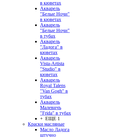
в кюветах
Акварель
"Белые Ночи"
в кюветах
Акварель
"Белые Ночи"
в тубах
Акварель
"Ладога" в
кюветах
Акварель
Vista-Artista
"Studio" в
кюветах
Акварель
Royal Talens
"Van Gogh" в
тубах
Акварель
Малевичъ
"Frida" в тубах
+ ЕЩЕ 1
Краски масляные
Масло Ладога
штучно