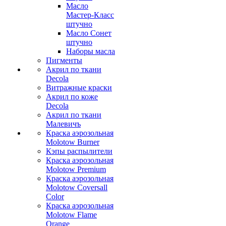
Масло
Мастер-Класс
штучно
Масло Сонет
штучно
Наборы масла
Пигменты
Акрил по ткани
Decola
Витражные краски
Акрил по коже
Decola
Акрил по ткани
Малевичъ
Краска аэрозольная
Molotow Burner
Кэпы распылители
Краска аэрозольная
Molotow Premium
Краска аэрозольная
Molotow Coversall
Color
Краска аэрозольная
Molotow Flame
Orange