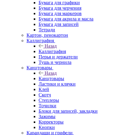
Бумага для графики
Бумага для черчения
Бумага для маркеров
Бумага для акрила и масла
Бумага для записей
Тетради
Картон, пенокартон
Каллиграфия
Назад
Каллиграфия
Перья и держатели
Тушь и чернила
Канцтовары
Назад
Канцтовары
Ластики и клячки
Клей
Скотч
Степлеры
Точилки
Блоки для записей, закладки
Зажимы
Корректоры
Кнопки
Карандаши и грифели