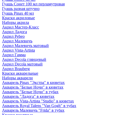
Гуашь Сонет 100 мл перламутровая
Гуашь разная штучно
Гуашь Pinax 40 мл
Краски акриловые
Наборы акрила
Акрил Мастер-Класс
Акрил Ладога
Акрил Pebeo
Акрил Малевичъ
Акрил Малевичъ матовый
Акрил Vista-Artista
Акрил Гамма
Акрил Decola глянцевый
Акрил Decola матовый
Акрил Brauberg
Краски акварельные
Наборы акварели
Акварель Pinax "Экстра" в кюветах
Акварель "Белые Ночи" в кюветах
Акварель "Белые Ночи" в тубах
Акварель "Ладога" в кюветах
Акварель Vista-Artista "Studio" в кюветах
Акварель Royal Talens "Van Gogh" в тубах
Акварель Малевичъ "Frida" в тубах
Краски масляные