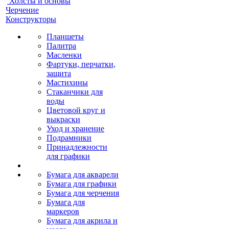
Холсты и основы
Черчение
Конструкторы
Планшеты
Палитра
Масленки
Фартуки, перчатки,
защита
Мастихины
Стаканчики для
воды
Цветовой круг и
выкраски
Уход и хранение
Подрамники
Принадлежности
для графики
Бумага для акварели
Бумага для графики
Бумага для черчения
Бумага для
маркеров
Бумага для акрила и