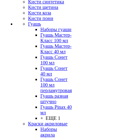
Кисти синтетика
Кисти щетина
Кисти коза
Кисти пони
Гуашь
Наборы гуаши
Гуашь Мастер-
Класс 100 мл
Гуашь Мастер-
Класс 40 мл
Гуашь Сонет
100 мл
Гуашь Сонет
40 мл
Гуашь Сонет
100 мл
перламутровая
Гуашь разная
штучно
Гуашь Pinax 40
мл
+ ЕЩЕ 1
Краски акриловые
Наборы
акрила