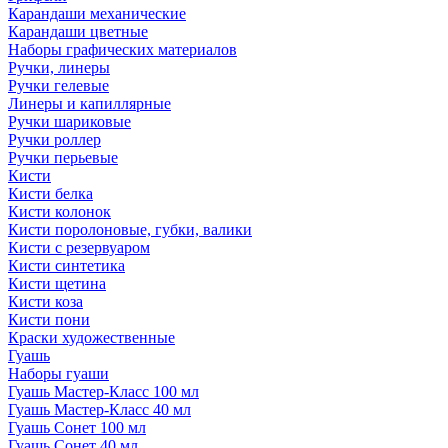
Карандаши механические
Карандаши цветные
Наборы графических материалов
Ручки, линеры
Ручки гелевые
Линеры и капиллярные
Ручки шариковые
Ручки роллер
Ручки перьевые
Кисти
Кисти белка
Кисти колонок
Кисти поролоновые, губки, валики
Кисти с резервуаром
Кисти синтетика
Кисти щетина
Кисти коза
Кисти пони
Краски художественные
Гуашь
Наборы гуаши
Гуашь Мастер-Класс 100 мл
Гуашь Мастер-Класс 40 мл
Гуашь Сонет 100 мл
Гуашь Сонет 40 мл