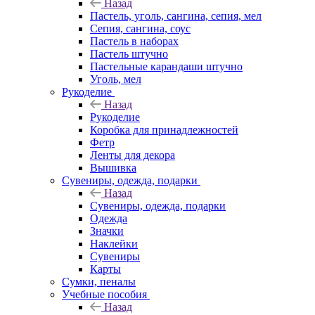
Назад
Пастель, уголь, сангина, сепия, мел
Сепия, сангина, соус
Пастель в наборах
Пастель штучно
Пастельные карандаши штучно
Уголь, мел
Рукоделие
Назад
Рукоделие
Коробка для принадлежностей
Фетр
Ленты для декора
Вышивка
Сувениры, одежда, подарки
Назад
Сувениры, одежда, подарки
Одежда
Значки
Наклейки
Сувениры
Карты
Сумки, пеналы
Учебные пособия
Назад