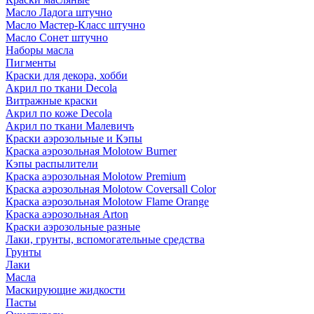
Масло Ладога штучно
Масло Мастер-Класс штучно
Масло Сонет штучно
Наборы масла
Пигменты
Краски для декора, хобби
Акрил по ткани Decola
Витражные краски
Акрил по коже Decola
Акрил по ткани Малевичъ
Краски аэрозольные и Кэпы
Краска аэрозольная Molotow Burner
Кэпы распылители
Краска аэрозольная Molotow Premium
Краска аэрозольная Molotow Coversall Color
Краска аэрозольная Molotow Flame Orange
Краска аэрозольная Arton
Краски аэрозольные разные
Лаки, грунты, вспомогательные средства
Грунты
Лаки
Масла
Маскирующие жидкости
Пасты