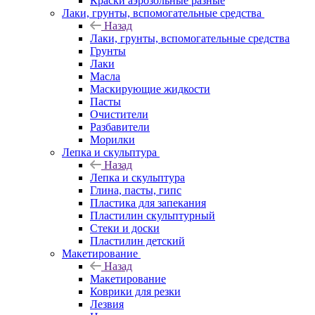
Краски аэрозольные разные
Лаки, грунты, вспомогательные средства
Назад
Лаки, грунты, вспомогательные средства
Грунты
Лаки
Масла
Маскирующие жидкости
Пасты
Очистители
Разбавители
Морилки
Лепка и скульптура
Назад
Лепка и скульптура
Глина, пасты, гипс
Пластика для запекания
Пластилин скульптурный
Стеки и доски
Пластилин детский
Макетирование
Назад
Макетирование
Коврики для резки
Лезвия