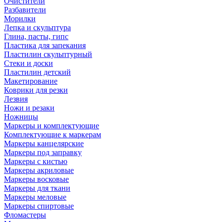
Очистители
Разбавители
Морилки
Лепка и скульптура
Глина, пасты, гипс
Пластика для запекания
Пластилин скульптурный
Стеки и доски
Пластилин детский
Макетирование
Коврики для резки
Лезвия
Ножи и резаки
Ножницы
Маркеры и комплектующие
Комплектующие к маркерам
Маркеры канцелярские
Маркеры под заправку
Маркеры с кистью
Маркеры акриловые
Маркеры восковые
Маркеры для ткани
Маркеры меловые
Маркеры спиртовые
Фломастеры