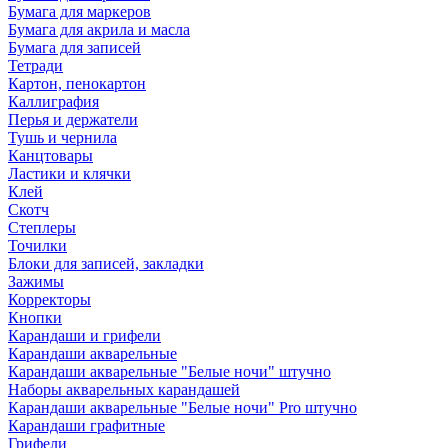
Бумага для маркеров
Бумага для акрила и масла
Бумага для записей
Тетради
Картон, пенокартон
Каллиграфия
Перья и держатели
Тушь и чернила
Канцтовары
Ластики и клячки
Клей
Скотч
Степлеры
Точилки
Блоки для записей, закладки
Зажимы
Корректоры
Кнопки
Карандаши и грифели
Карандаши акварельные
Карандаши акварельные "Белые ночи" штучно
Наборы акварельных карандашей
Карандаши акварельные "Белые ночи" Pro штучно
Карандаши графитные
Грифели