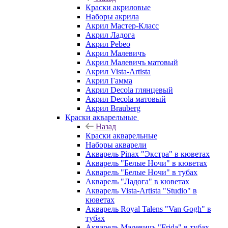
Краски акриловые
Наборы акрила
Акрил Мастер-Класс
Акрил Ладога
Акрил Pebeo
Акрил Малевичъ
Акрил Малевичъ матовый
Акрил Vista-Artista
Акрил Гамма
Акрил Decola глянцевый
Акрил Decola матовый
Акрил Brauberg
Краски акварельные
Назад
Краски акварельные
Наборы акварели
Акварель Pinax "Экстра" в кюветах
Акварель "Белые Ночи" в кюветах
Акварель "Белые Ночи" в тубах
Акварель "Ладога" в кюветах
Акварель Vista-Artista "Studio" в
кюветах
Акварель Royal Talens "Van Gogh" в
тубах
Акварель Малевичъ "Frida" в тубах