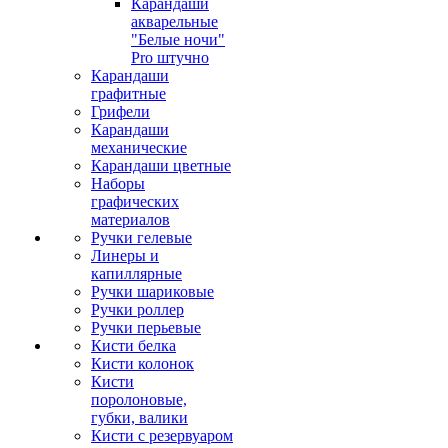
Карандаши
акварельные
"Белые ночи"
Pro штучно
Карандаши
графитные
Грифели
Карандаши
механические
Карандаши цветные
Наборы
графических
материалов
Ручки гелевые
Линеры и
капиллярные
Ручки шариковые
Ручки роллер
Ручки перьевые
Кисти белка
Кисти колонок
Кисти
поролоновые,
губки, валики
Кисти с резервуаром