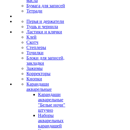
масла
Бумага для записей
Тетради
Перья и держатели
Тушь и чернила
Ластики и клячки
Клей
Скотч
Степлеры
Точилки
Блоки для записей,
закладки
Зажимы
Корректоры
Кнопки
Карандаши
акварельные
Карандаши
акварельные
"Белые ночи"
штучно
Наборы
акварельных
карандашей