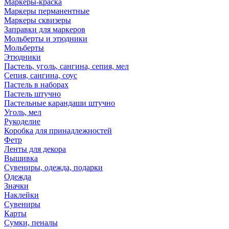
Маркеры-краска
Маркеры перманентные
Маркеры сквизеры
Заправки для маркеров
Мольберты и этюдники
Мольберты
Этюдники
Пастель, уголь, сангина, сепия, мел
Сепия, сангина, соус
Пастель в наборах
Пастель штучно
Пастельные карандаши штучно
Уголь, мел
Рукоделие
Коробка для принадлежностей
Фетр
Ленты для декора
Вышивка
Сувениры, одежда, подарки
Одежда
Значки
Наклейки
Сувениры
Карты
Сумки, пеналы