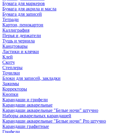
Бумага для маркеров
Бумага для акрила и масла
Бумага для записей
Тетради
Картон, пенокартон
Каллиграфия
Перья и держатели
Тушь и чернила
Канцтовары
Ластики и клячки
Клей
Скотч
Степлеры
Точилки
Блоки для записей, закладки
Зажимы
Корректоры
Кнопки
Карандаши и грифели
Карандаши акварельные
Карандаши акварельные "Белые ночи" штучно
Наборы акварельных карандашей
Карандаши акварельные "Белые ночи" Pro штучно
Карандаши графитные
Грифели