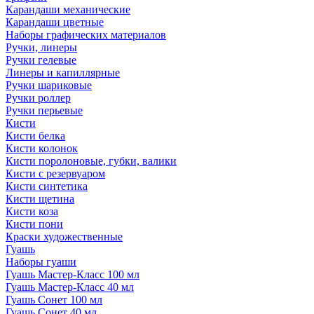
Карандаши механические
Карандаши цветные
Наборы графических материалов
Ручки, линеры
Ручки гелевые
Линеры и капиллярные
Ручки шариковые
Ручки роллер
Ручки перьевые
Кисти
Кисти белка
Кисти колонок
Кисти поролоновые, губки, валики
Кисти с резервуаром
Кисти синтетика
Кисти щетина
Кисти коза
Кисти пони
Краски художественные
Гуашь
Наборы гуаши
Гуашь Мастер-Класс 100 мл
Гуашь Мастер-Класс 40 мл
Гуашь Сонет 100 мл
Гуашь Сонет 40 мл