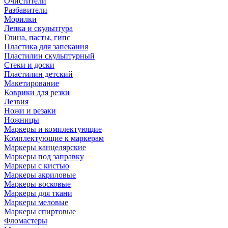
Очистители
Разбавители
Морилки
Лепка и скульптура
Глина, пасты, гипс
Пластика для запекания
Пластилин скульптурный
Стеки и доски
Пластилин детский
Макетирование
Коврики для резки
Лезвия
Ножи и резаки
Ножницы
Маркеры и комплектующие
Комплектующие к маркерам
Маркеры канцелярские
Маркеры под заправку
Маркеры с кистью
Маркеры акриловые
Маркеры восковые
Маркеры для ткани
Маркеры меловые
Маркеры спиртовые
Фломастеры