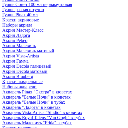
Гуашь Сонет 100 мл перламутровая
Гуашь разная штучно
Гуашь Pinax 40 мл
Краски акриловые
Наборы акрила
Акрил Мастер-Класс
Акрил Ладога
Акрил Pebeo
Акрил Малевичъ
Акрил Малевичъ матовый
Акрил Vista-Artista
Акрил Гамма
Акрил Decola глянцевый
Акрил Decola матовый
Акрил Brauberg
Краски акварельные
Наборы акварели
Акварель Pinax "Экстра" в кюветах
Акварель "Белые Ночи" в кюветах
Акварель "Белые Ночи" в тубах
Акварель "Ладога" в кюветах
Акварель Vista-Artista "Studio" в кюветах
Акварель Royal Talens "Van Gogh" в тубах
Акварель Малевичъ "Frida" в тубах
Краски масляные