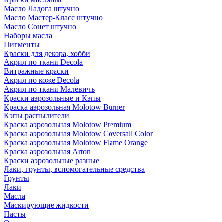
Масло Ладога штучно
Масло Мастер-Класс штучно
Масло Сонет штучно
Наборы масла
Пигменты
Краски для декора, хобби
Акрил по ткани Decola
Витражные краски
Акрил по коже Decola
Акрил по ткани Малевичъ
Краски аэрозольные и Кэпы
Краска аэрозольная Molotow Burner
Кэпы распылители
Краска аэрозольная Molotow Premium
Краска аэрозольная Molotow Coversall Color
Краска аэрозольная Molotow Flame Orange
Краска аэрозольная Arton
Краски аэрозольные разные
Лаки, грунты, вспомогательные средства
Грунты
Лаки
Масла
Маскирующие жидкости
Пасты