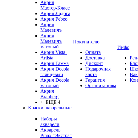
Акрил
Мастер-Класс
Акрил Ладога
Акрил Pebeo
Акрил
Малевичъ
Акрил
Малевичъ
Покупателю
матовый
Инфо
Акрил Vista-
Оплата
Artista
Доставка
Реп
Акрил Гамма
Дисконт
Бло
Акрил Decola
Подарочная
Шк
глянцевый
карта
Вак
Акрил Decola
Гарантия
Кон
матовый
Организациям
Акрил
Brauberg
+ ЕЩЕ 4
Краски акварельные
Наборы
акварели
Акварель
Pinax "Экстра"