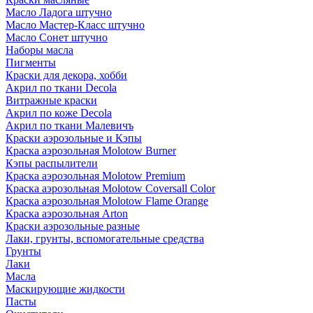
Масло Ладога штучно
Масло Мастер-Класс штучно
Масло Сонет штучно
Наборы масла
Пигменты
Краски для декора, хобби
Акрил по ткани Decola
Витражные краски
Акрил по коже Decola
Акрил по ткани Малевичъ
Краски аэрозольные и Кэпы
Краска аэрозольная Molotow Burner
Кэпы распылители
Краска аэрозольная Molotow Premium
Краска аэрозольная Molotow Coversall Color
Краска аэрозольная Molotow Flame Orange
Краска аэрозольная Arton
Краски аэрозольные разные
Лаки, грунты, вспомогательные средства
Грунты
Лаки
Масла
Маскирующие жидкости
Пасты