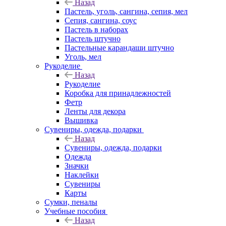
Назад
Пастель, уголь, сангина, сепия, мел
Сепия, сангина, соус
Пастель в наборах
Пастель штучно
Пастельные карандаши штучно
Уголь, мел
Рукоделие
Назад
Рукоделие
Коробка для принадлежностей
Фетр
Ленты для декора
Вышивка
Сувениры, одежда, подарки
Назад
Сувениры, одежда, подарки
Одежда
Значки
Наклейки
Сувениры
Карты
Сумки, пеналы
Учебные пособия
Назад