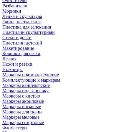
Очистители
Разбавители
Морилки
Лепка и скульптура
Глина, пасты, гипс
Пластика для запекания
Пластилин скульптурный
Стеки и доски
Пластилин детский
Макетирование
Коврики для резки
Лезвия
Ножи и резаки
Ножницы
Маркеры и комплектующие
Комплектующие к маркерам
Маркеры канцелярские
Маркеры под заправку
Маркеры с кистью
Маркеры акриловые
Маркеры восковые
Маркеры для ткани
Маркеры меловые
Маркеры спиртовые
Фломастеры