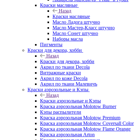
Краски масляные
Назад
Краски масляные
Масло Ладога штучно
Масло Мастер-Класс штучно
Масло Сонет штучно
Наборы масла
Пигменты
Краски для декора, хобби
Назад
Краски для декора, хобби
Акрил по ткани Decola
Витражные краски
Акрил по коже Decola
Акрил по ткани Малевичъ
Краски аэрозольные и Кэпы
Назад
Краски аэрозольные и Кэпы
Краска аэрозольная Molotow Burner
Кэпы распылители
Краска аэрозольная Molotow Premium
Краска аэрозольная Molotow Coversall Color
Краска аэрозольная Molotow Flame Orange
Краска аэрозольная Arton