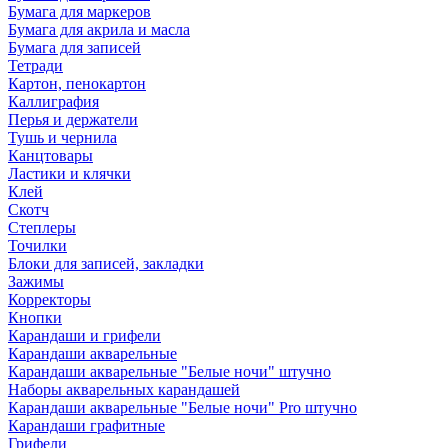
Бумага для маркеров
Бумага для акрила и масла
Бумага для записей
Тетради
Картон, пенокартон
Каллиграфия
Перья и держатели
Тушь и чернила
Канцтовары
Ластики и клячки
Клей
Скотч
Степлеры
Точилки
Блоки для записей, закладки
Зажимы
Корректоры
Кнопки
Карандаши и грифели
Карандаши акварельные
Карандаши акварельные "Белые ночи" штучно
Наборы акварельных карандашей
Карандаши акварельные "Белые ночи" Pro штучно
Карандаши графитные
Грифели