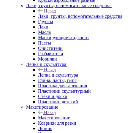
Краски аэрозольные разные
Лаки, грунты, вспомогательные средства
Назад
Лаки, грунты, вспомогательные средства
Грунты
Лаки
Масла
Маскирующие жидкости
Пасты
Очистители
Разбавители
Морилки
Лепка и скульптура
Назад
Лепка и скульптура
Глина, пасты, гипс
Пластика для запекания
Пластилин скульптурный
Стеки и доски
Пластилин детский
Макетирование
Назад
Макетирование
Коврики для резки
Лезвия