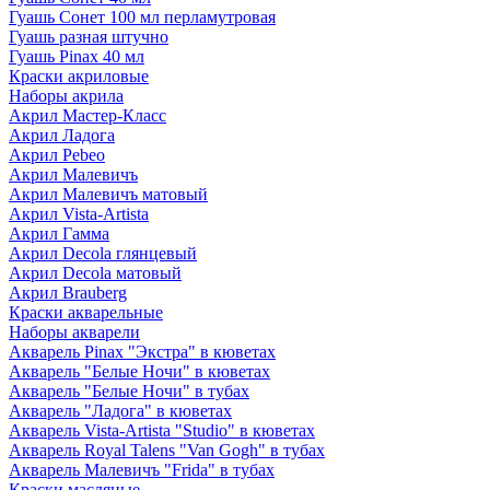
Гуашь Сонет 100 мл перламутровая
Гуашь разная штучно
Гуашь Pinax 40 мл
Краски акриловые
Наборы акрила
Акрил Мастер-Класс
Акрил Ладога
Акрил Pebeo
Акрил Малевичъ
Акрил Малевичъ матовый
Акрил Vista-Artista
Акрил Гамма
Акрил Decola глянцевый
Акрил Decola матовый
Акрил Brauberg
Краски акварельные
Наборы акварели
Акварель Pinax "Экстра" в кюветах
Акварель "Белые Ночи" в кюветах
Акварель "Белые Ночи" в тубах
Акварель "Ладога" в кюветах
Акварель Vista-Artista "Studio" в кюветах
Акварель Royal Talens "Van Gogh" в тубах
Акварель Малевичъ "Frida" в тубах
Краски масляные