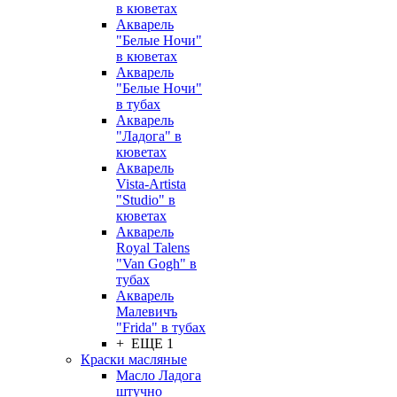
в кюветах
Акварель
"Белые Ночи"
в кюветах
Акварель
"Белые Ночи"
в тубах
Акварель
"Ладога" в
кюветах
Акварель
Vista-Artista
"Studio" в
кюветах
Акварель
Royal Talens
"Van Gogh" в
тубах
Акварель
Малевичъ
"Frida" в тубах
+ ЕЩЕ 1
Краски масляные
Масло Ладога
штучно