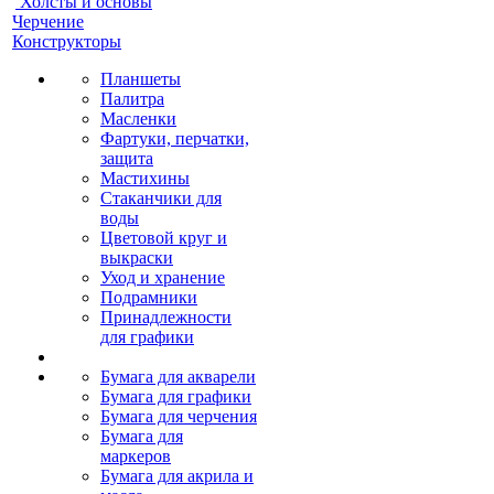
Холсты и основы
Черчение
Конструкторы
Планшеты
Палитра
Масленки
Фартуки, перчатки,
защита
Мастихины
Стаканчики для
воды
Цветовой круг и
выкраски
Уход и хранение
Подрамники
Принадлежности
для графики
Бумага для акварели
Бумага для графики
Бумага для черчения
Бумага для
маркеров
Бумага для акрила и