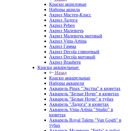
Краски акриловые
Наборы акрила
Акрил Мастер-Класс
Акрил Ладога
Акрил Pebeo
Акрил Малевичъ
Акрил Малевичъ матовый
Акрил Vista-Artista
Акрил Гамма
Акрил Decola глянцевый
Акрил Decola матовый
Акрил Brauberg
Краски акварельные
Назад
Краски акварельные
Наборы акварели
Акварель Pinax "Экстра" в кюветах
Акварель "Белые Ночи" в кюветах
Акварель "Белые Ночи" в тубах
Акварель "Ладога" в кюветах
Акварель Vista-Artista "Studio" в
кюветах
Акварель Royal Talens "Van Gogh" в
тубах
Акварель Малевичъ "Frida" в тубах