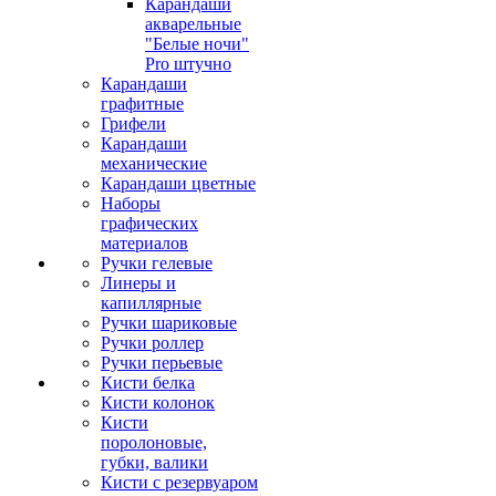
Карандаши
акварельные
"Белые ночи"
Pro штучно
Карандаши
графитные
Грифели
Карандаши
механические
Карандаши цветные
Наборы
графических
материалов
Ручки гелевые
Линеры и
капиллярные
Ручки шариковые
Ручки роллер
Ручки перьевые
Кисти белка
Кисти колонок
Кисти
поролоновые,
губки, валики
Кисти с резервуаром