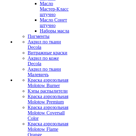
Масло
Мастер-Класс
штучно
Масло Сонет
штучно
Наборы масла
Пигменты
Акрил по ткани
Decola
Витражные краски
Акрил по коже
Decola
Акрил по ткани
Малевичъ
Краска аэрозольная
Molotow Burner
Кэпы распылители
Краска аэрозольная
Molotow Premium
Краска аэрозольная
Molotow Coversall
Color
Краска аэрозольная
Molotow Flame
Orange