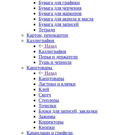
Бумага для графики
Бумага для черчения
Бумага для маркеров
Бумага для акрила и масла
Бумага для записей
Тетради
Картон, пенокартон
Каллиграфия
Назад
Каллиграфия
Перья и держатели
Тушь и чернила
Канцтовары
Назад
Канцтовары
Ластики и клячки
Клей
Скотч
Степлеры
Точилки
Блоки для записей, закладки
Зажимы
Корректоры
Кнопки
Карандаши и грифели