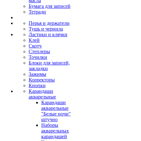
масла
Бумага для записей
Тетради
Перья и держатели
Тушь и чернила
Ластики и клячки
Клей
Скотч
Степлеры
Точилки
Блоки для записей,
закладки
Зажимы
Корректоры
Кнопки
Карандаши
акварельные
Карандаши
акварельные
"Белые ночи"
штучно
Наборы
акварельных
карандашей