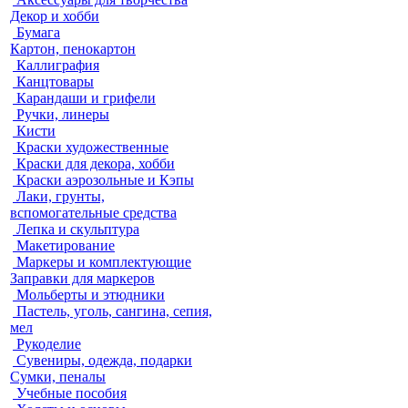
Декор и хобби
Бумага
Картон, пенокартон
Каллиграфия
Канцтовары
Карандаши и грифели
Ручки, линеры
Кисти
Краски художественные
Краски для декора, хобби
Краски аэрозольные и Кэпы
Лаки, грунты,
вспомогательные средства
Лепка и скульптура
Макетирование
Маркеры и комплектующие
Заправки для маркеров
Мольберты и этюдники
Пастель, уголь, сангина, сепия,
мел
Рукоделие
Сувениры, одежда, подарки
Сумки, пеналы
Учебные пособия