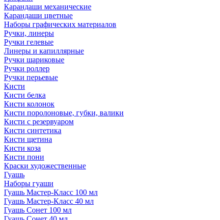
Карандаши механические
Карандаши цветные
Наборы графических материалов
Ручки, линеры
Ручки гелевые
Линеры и капиллярные
Ручки шариковые
Ручки роллер
Ручки перьевые
Кисти
Кисти белка
Кисти колонок
Кисти поролоновые, губки, валики
Кисти с резервуаром
Кисти синтетика
Кисти щетина
Кисти коза
Кисти пони
Краски художественные
Гуашь
Наборы гуаши
Гуашь Мастер-Класс 100 мл
Гуашь Мастер-Класс 40 мл
Гуашь Сонет 100 мл
Гуашь Сонет 40 мл