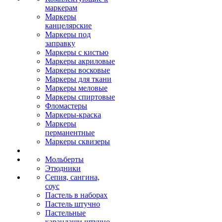
маркерам
Маркеры
канцелярские
Маркеры под
заправку
Маркеры с кистью
Маркеры акриловые
Маркеры восковые
Маркеры для ткани
Маркеры меловые
Маркеры спиртовые
Фломастеры
Маркеры-краска
Маркеры
перманентные
Маркеры сквизеры
Мольберты
Этюдники
Сепия, сангина,
соус
Пастель в наборах
Пастель штучно
Пастельные
карандаши штучно