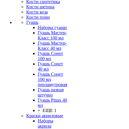
Кисти синтетика
Кисти щетина
Кисти коза
Кисти пони
Гуашь
Наборы гуаши
Гуашь Мастер-
Класс 100 мл
Гуашь Мастер-
Класс 40 мл
Гуашь Сонет
100 мл
Гуашь Сонет
40 мл
Гуашь Сонет
100 мл
перламутровая
Гуашь разная
штучно
Гуашь Pinax 40
мл
+ ЕЩЕ 1
Краски акриловые
Наборы
акрила