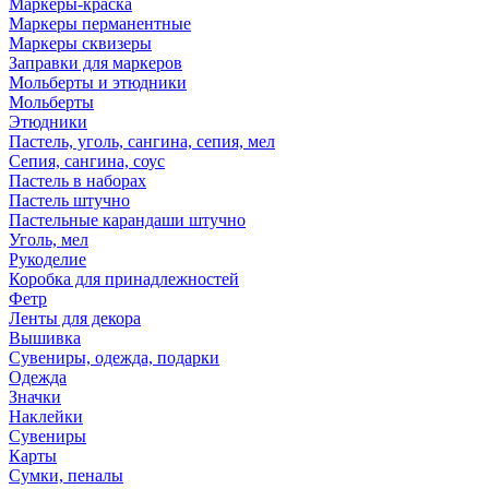
Маркеры-краска
Маркеры перманентные
Маркеры сквизеры
Заправки для маркеров
Мольберты и этюдники
Мольберты
Этюдники
Пастель, уголь, сангина, сепия, мел
Сепия, сангина, соус
Пастель в наборах
Пастель штучно
Пастельные карандаши штучно
Уголь, мел
Рукоделие
Коробка для принадлежностей
Фетр
Ленты для декора
Вышивка
Сувениры, одежда, подарки
Одежда
Значки
Наклейки
Сувениры
Карты
Сумки, пеналы