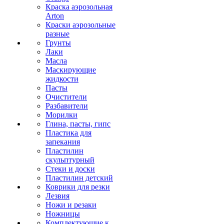
Краска аэрозольная
Arton
Краски аэрозольные
разные
Грунты
Лаки
Масла
Маскирующие
жидкости
Пасты
Очистители
Разбавители
Морилки
Глина, пасты, гипс
Пластика для
запекания
Пластилин
скульптурный
Стеки и доски
Пластилин детский
Коврики для резки
Лезвия
Ножи и резаки
Ножницы
Комплектующие к