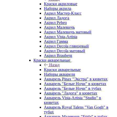
Краски акриловые
Наборы акрила
Акрил Мастер-Класс
Акрил Ладога
Акрил Pebeo
Акрил Малевичъ
Акрил Малевичъ матовый
Акрил Vista-Artista
Акрил Гамма
Акрил Decola глянцевый
Акрил Decola матовый
Акрил Brauberg
Краски акварельные
Назад
Краски акварельные
Наборы акварели
Акварель Pinax "Экстра" в кюветах
Акварель "Белые Ночи" в кюветах
Акварель "Белые Ночи" в тубах
Акварель "Ладога" в кюветах
Акварель Vista-Artista "Studio" в
кюветах
Акварель Royal Talens "Van Gogh" в
тубах
Акварель Малевичъ "Frida" в тубах