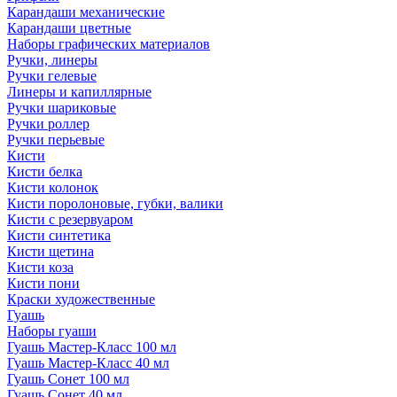
Карандаши механические
Карандаши цветные
Наборы графических материалов
Ручки, линеры
Ручки гелевые
Линеры и капиллярные
Ручки шариковые
Ручки роллер
Ручки перьевые
Кисти
Кисти белка
Кисти колонок
Кисти поролоновые, губки, валики
Кисти с резервуаром
Кисти синтетика
Кисти щетина
Кисти коза
Кисти пони
Краски художественные
Гуашь
Наборы гуаши
Гуашь Мастер-Класс 100 мл
Гуашь Мастер-Класс 40 мл
Гуашь Сонет 100 мл
Гуашь Сонет 40 мл