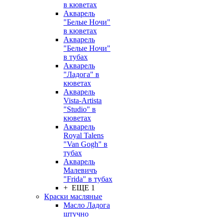
в кюветах
Акварель
"Белые Ночи"
в кюветах
Акварель
"Белые Ночи"
в тубах
Акварель
"Ладога" в
кюветах
Акварель
Vista-Artista
"Studio" в
кюветах
Акварель
Royal Talens
"Van Gogh" в
тубах
Акварель
Малевичъ
"Frida" в тубах
+ ЕЩЕ 1
Краски масляные
Масло Ладога
штучно