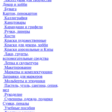
Декор и хобби
Бумага
Картон, пенокартон
Каллиграфия
Канцтовары
Карандаши и грифели
Ручки, линеры
Кисти
Краски художественные
Краски для декора, хобби
Краски аэрозольные и Кэпы
Лаки, грунты,
вспомогательные средства
Лепка и скульптура
Макетирование
Маркеры и комплектующие
Заправки для маркеров
Мольберты и этюдники
Пастель, уголь, сангина, сепия,
мел
Рукоделие
Сувениры, одежда, подарки
Сумки, пеналы
Учебные пособия