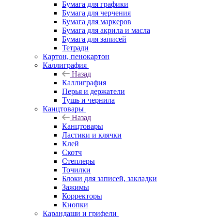
Бумага для графики
Бумага для черчения
Бумага для маркеров
Бумага для акрила и масла
Бумага для записей
Тетради
Картон, пенокартон
Каллиграфия
Назад
Каллиграфия
Перья и держатели
Тушь и чернила
Канцтовары
Назад
Канцтовары
Ластики и клячки
Клей
Скотч
Степлеры
Точилки
Блоки для записей, закладки
Зажимы
Корректоры
Кнопки
Карандаши и грифели