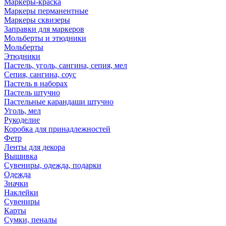
Маркеры-краска
Маркеры перманентные
Маркеры сквизеры
Заправки для маркеров
Мольберты и этюдники
Мольберты
Этюдники
Пастель, уголь, сангина, сепия, мел
Сепия, сангина, соус
Пастель в наборах
Пастель штучно
Пастельные карандаши штучно
Уголь, мел
Рукоделие
Коробка для принадлежностей
Фетр
Ленты для декора
Вышивка
Сувениры, одежда, подарки
Одежда
Значки
Наклейки
Сувениры
Карты
Сумки, пеналы