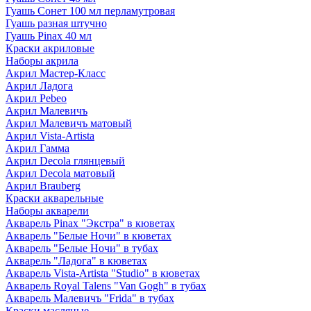
Гуашь Сонет 100 мл перламутровая
Гуашь разная штучно
Гуашь Pinax 40 мл
Краски акриловые
Наборы акрила
Акрил Мастер-Класс
Акрил Ладога
Акрил Pebeo
Акрил Малевичъ
Акрил Малевичъ матовый
Акрил Vista-Artista
Акрил Гамма
Акрил Decola глянцевый
Акрил Decola матовый
Акрил Brauberg
Краски акварельные
Наборы акварели
Акварель Pinax "Экстра" в кюветах
Акварель "Белые Ночи" в кюветах
Акварель "Белые Ночи" в тубах
Акварель "Ладога" в кюветах
Акварель Vista-Artista "Studio" в кюветах
Акварель Royal Talens "Van Gogh" в тубах
Акварель Малевичъ "Frida" в тубах
Краски масляные