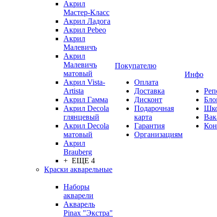
Акрил
Мастер-Класс
Акрил Ладога
Акрил Pebeo
Акрил
Малевичъ
Акрил
Малевичъ
Покупателю
матовый
Инфо
Акрил Vista-
Оплата
Artista
Доставка
Реп
Акрил Гамма
Дисконт
Бло
Акрил Decola
Подарочная
Шк
глянцевый
карта
Вак
Акрил Decola
Гарантия
Кон
матовый
Организациям
Акрил
Brauberg
+ ЕЩЕ 4
Краски акварельные
Наборы
акварели
Акварель
Pinax "Экстра"