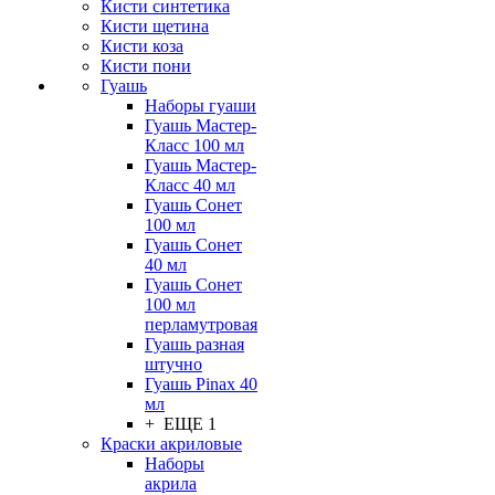
Кисти синтетика
Кисти щетина
Кисти коза
Кисти пони
Гуашь
Наборы гуаши
Гуашь Мастер-
Класс 100 мл
Гуашь Мастер-
Класс 40 мл
Гуашь Сонет
100 мл
Гуашь Сонет
40 мл
Гуашь Сонет
100 мл
перламутровая
Гуашь разная
штучно
Гуашь Pinax 40
мл
+ ЕЩЕ 1
Краски акриловые
Наборы
акрила