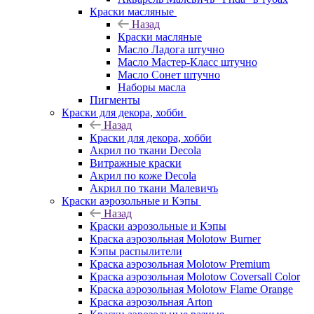
Краски масляные
Назад
Краски масляные
Масло Ладога штучно
Масло Мастер-Класс штучно
Масло Сонет штучно
Наборы масла
Пигменты
Краски для декора, хобби
Назад
Краски для декора, хобби
Акрил по ткани Decola
Витражные краски
Акрил по коже Decola
Акрил по ткани Малевичъ
Краски аэрозольные и Кэпы
Назад
Краски аэрозольные и Кэпы
Краска аэрозольная Molotow Burner
Кэпы распылители
Краска аэрозольная Molotow Premium
Краска аэрозольная Molotow Coversall Color
Краска аэрозольная Molotow Flame Orange
Краска аэрозольная Arton