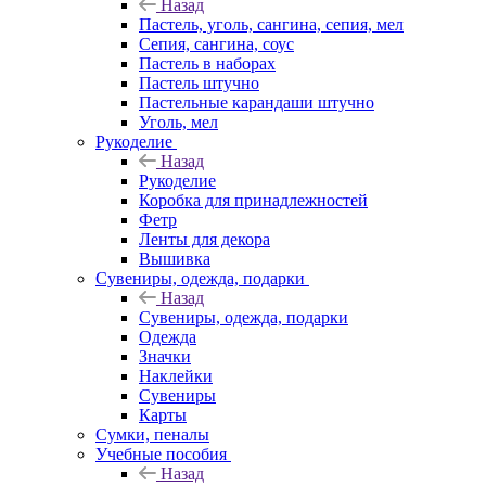
Назад
Пастель, уголь, сангина, сепия, мел
Сепия, сангина, соус
Пастель в наборах
Пастель штучно
Пастельные карандаши штучно
Уголь, мел
Рукоделие
Назад
Рукоделие
Коробка для принадлежностей
Фетр
Ленты для декора
Вышивка
Сувениры, одежда, подарки
Назад
Сувениры, одежда, подарки
Одежда
Значки
Наклейки
Сувениры
Карты
Сумки, пеналы
Учебные пособия
Назад