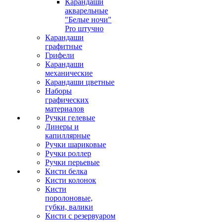
Карандаши
акварельные
"Белые ночи"
Pro штучно
Карандаши
графитные
Грифели
Карандаши
механические
Карандаши цветные
Наборы
графических
материалов
Ручки гелевые
Линеры и
капиллярные
Ручки шариковые
Ручки роллер
Ручки перьевые
Кисти белка
Кисти колонок
Кисти
поролоновые,
губки, валики
Кисти с резервуаром