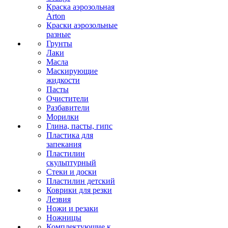
Краска аэрозольная
Arton
Краски аэрозольные
разные
Грунты
Лаки
Масла
Маскирующие
жидкости
Пасты
Очистители
Разбавители
Морилки
Глина, пасты, гипс
Пластика для
запекания
Пластилин
скульптурный
Стеки и доски
Пластилин детский
Коврики для резки
Лезвия
Ножи и резаки
Ножницы
Комплектующие к