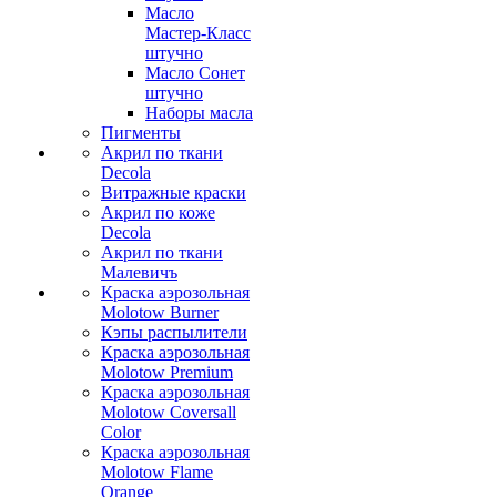
Масло
Мастер-Класс
штучно
Масло Сонет
штучно
Наборы масла
Пигменты
Акрил по ткани
Decola
Витражные краски
Акрил по коже
Decola
Акрил по ткани
Малевичъ
Краска аэрозольная
Molotow Burner
Кэпы распылители
Краска аэрозольная
Molotow Premium
Краска аэрозольная
Molotow Coversall
Color
Краска аэрозольная
Molotow Flame
Orange