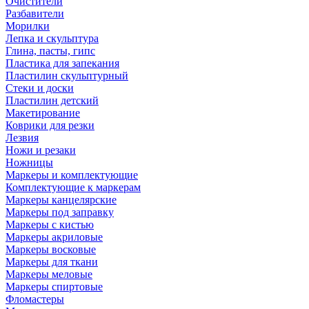
Очистители
Разбавители
Морилки
Лепка и скульптура
Глина, пасты, гипс
Пластика для запекания
Пластилин скульптурный
Стеки и доски
Пластилин детский
Макетирование
Коврики для резки
Лезвия
Ножи и резаки
Ножницы
Маркеры и комплектующие
Комплектующие к маркерам
Маркеры канцелярские
Маркеры под заправку
Маркеры с кистью
Маркеры акриловые
Маркеры восковые
Маркеры для ткани
Маркеры меловые
Маркеры спиртовые
Фломастеры