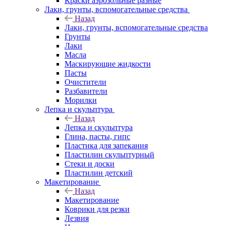
Краски аэрозольные разные
Лаки, грунты, вспомогательные средства
Назад
Лаки, грунты, вспомогательные средства
Грунты
Лаки
Масла
Маскирующие жидкости
Пасты
Очистители
Разбавители
Морилки
Лепка и скульптура
Назад
Лепка и скульптура
Глина, пасты, гипс
Пластика для запекания
Пластилин скульптурный
Стеки и доски
Пластилин детский
Макетирование
Назад
Макетирование
Коврики для резки
Лезвия