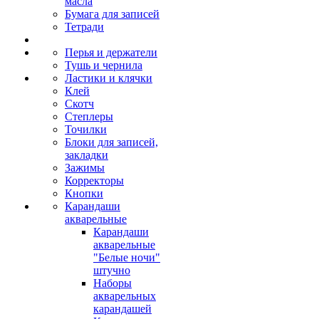
масла
Бумага для записей
Тетради
Перья и держатели
Тушь и чернила
Ластики и клячки
Клей
Скотч
Степлеры
Точилки
Блоки для записей,
закладки
Зажимы
Корректоры
Кнопки
Карандаши
акварельные
Карандаши
акварельные
"Белые ночи"
штучно
Наборы
акварельных
карандашей