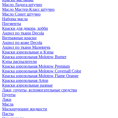
Масло Ладога штучно
Масло Мастер-Класс штучно
Масло Сонет штучно
Наборы масла
Пигменты
Краски для декора, хобби
Акрил по ткани Decola
Витражные краски
Акрил по коже Decola
Акрил по ткани Малевичъ
Краски аэрозольные и Кэпы
Краска аэрозольная Molotow Burner
Кэпы распылители
Краска аэрозольная Molotow Premium
Краска аэрозольная Molotow Coversall Color
Краска аэрозольная Molotow Flame Orange
Краска аэрозольная Arton
Краски аэрозольные разные
Лаки, грунты, вспомогательные средства
Грунты
Лаки
Масла
Маскирующие жидкости
Пасты