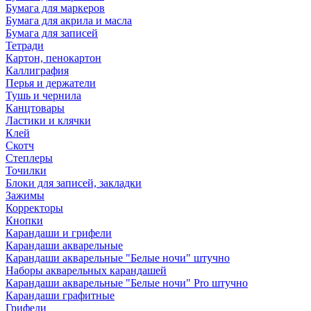
Бумага для маркеров
Бумага для акрила и масла
Бумага для записей
Тетради
Картон, пенокартон
Каллиграфия
Перья и держатели
Тушь и чернила
Канцтовары
Ластики и клячки
Клей
Скотч
Степлеры
Точилки
Блоки для записей, закладки
Зажимы
Корректоры
Кнопки
Карандаши и грифели
Карандаши акварельные
Карандаши акварельные "Белые ночи" штучно
Наборы акварельных карандашей
Карандаши акварельные "Белые ночи" Pro штучно
Карандаши графитные
Грифели