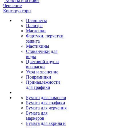
Холсты и основы
Черчение
Конструкторы
Планшеты
Палитра
Масленки
Фартуки, перчатки,
защита
Мастихины
Стаканчики для
воды
Цветовой круг и
выкраски
Уход и хранение
Подрамники
Принадлежности
для графики
Бумага для акварели
Бумага для графики
Бумага для черчения
Бумага для
маркеров
Бумага для акрила и