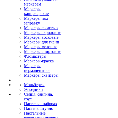
маркерам
Маркеры
канцелярские
Маркеры под
заправку
Маркеры с кистью
Маркеры акриловые
Маркеры восковые
Маркеры для ткани
Маркеры меловые
Маркеры спиртовые
Фломастеры
Маркеры-краска
Маркеры
перманентные
Маркеры сквизеры
Мольберты
Этюдники
Сепия, сангина,
соус
Пастель в наборах
Пастель штучно
Пастельные
карандаши штучно