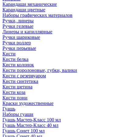
Карандаши механические
Карандаши цветные
Наборы графических материалов
Ручки, линеры
Ручки гелевые
Линеры и капиллярные
Ручки шариковые
Ручки роллер
Ручки перьевые
Кисти
Кисти белка
Кисти колонок
Кисти поролоновые, губки, валики
Кисти с резервуаром
Кисти синтетика
Кисти щетина
Кисти коза
Кисти пони
Краски художественные
Гуашь
Наборы гуаши
Гуашь Мастер-Класс 100 мл
Гуашь Мастер-Класс 40 мл
Гуашь Сонет 100 мл
Гуашь Сонет 40 мл