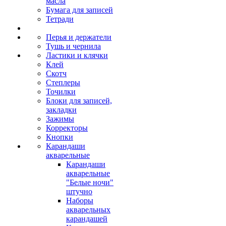
масла
Бумага для записей
Тетради
Перья и держатели
Тушь и чернила
Ластики и клячки
Клей
Скотч
Степлеры
Точилки
Блоки для записей,
закладки
Зажимы
Корректоры
Кнопки
Карандаши
акварельные
Карандаши
акварельные
"Белые ночи"
штучно
Наборы
акварельных
карандашей