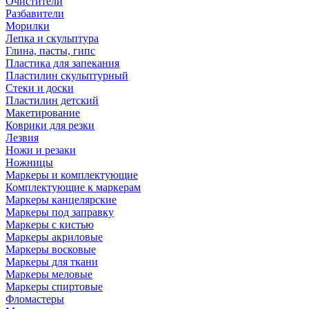
Очистители
Разбавители
Морилки
Лепка и скульптура
Глина, пасты, гипс
Пластика для запекания
Пластилин скульптурный
Стеки и доски
Пластилин детский
Макетирование
Коврики для резки
Лезвия
Ножи и резаки
Ножницы
Маркеры и комплектующие
Комплектующие к маркерам
Маркеры канцелярские
Маркеры под заправку
Маркеры с кистью
Маркеры акриловые
Маркеры восковые
Маркеры для ткани
Маркеры меловые
Маркеры спиртовые
Фломастеры