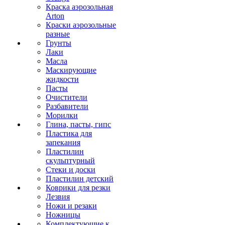
Краска аэрозольная
Arton
Краски аэрозольные
разные
Грунты
Лаки
Масла
Маскирующие
жидкости
Пасты
Очистители
Разбавители
Морилки
Глина, пасты, гипс
Пластика для
запекания
Пластилин
скульптурный
Стеки и доски
Пластилин детский
Коврики для резки
Лезвия
Ножи и резаки
Ножницы
Комплектующие к