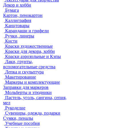
Декор и хобби
Бумага
Картон, пенокартон
Каллиграфия
Канцтовары
Карандаши и грифели
Ручки, линеры
Кисти
Краски художественные
Краски для декора, хобби
Краски аэрозольные и Кэпы
Лаки, грунты,
вспомогательные средства
Лепка и скульптура
Макетирование
Маркеры и комплектующие
Заправки для маркеров
Мольберты и этюдники
Пастель, уголь, сангина, сепия,
мел
Рукоделие
Сувениры, одежда, подарки
Сумки, пеналы
Учебные пособия