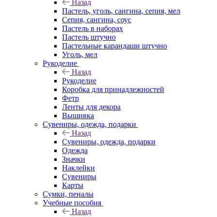
Назад
Пастель, уголь, сангина, сепия, мел
Сепия, сангина, соус
Пастель в наборах
Пастель штучно
Пастельные карандаши штучно
Уголь, мел
Рукоделие
Назад
Рукоделие
Коробка для принадлежностей
Фетр
Ленты для декора
Вышивка
Сувениры, одежда, подарки
Назад
Сувениры, одежда, подарки
Одежда
Значки
Наклейки
Сувениры
Карты
Сумки, пеналы
Учебные пособия
Назад