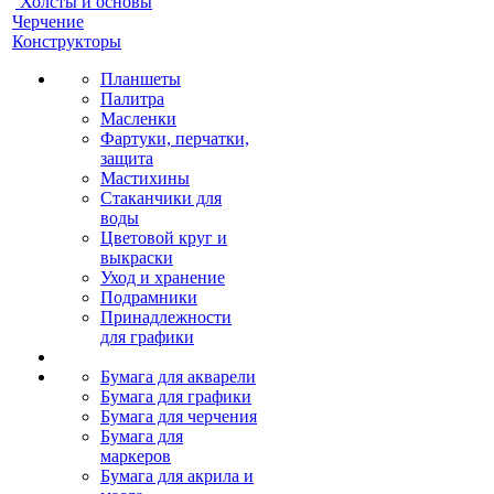
Холсты и основы
Черчение
Конструкторы
Планшеты
Палитра
Масленки
Фартуки, перчатки,
защита
Мастихины
Стаканчики для
воды
Цветовой круг и
выкраски
Уход и хранение
Подрамники
Принадлежности
для графики
Бумага для акварели
Бумага для графики
Бумага для черчения
Бумага для
маркеров
Бумага для акрила и