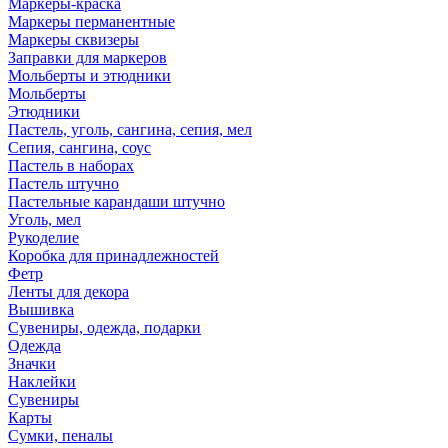
Маркеры-краска
Маркеры перманентные
Маркеры сквизеры
Заправки для маркеров
Мольберты и этюдники
Мольберты
Этюдники
Пастель, уголь, сангина, сепия, мел
Сепия, сангина, соус
Пастель в наборах
Пастель штучно
Пастельные карандаши штучно
Уголь, мел
Рукоделие
Коробка для принадлежностей
Фетр
Ленты для декора
Вышивка
Сувениры, одежда, подарки
Одежда
Значки
Наклейки
Сувениры
Карты
Сумки, пеналы