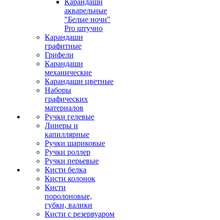
Карандаши
акварельные
"Белые ночи"
Pro штучно
Карандаши
графитные
Грифели
Карандаши
механические
Карандаши цветные
Наборы
графических
материалов
Ручки гелевые
Линеры и
капиллярные
Ручки шариковые
Ручки роллер
Ручки перьевые
Кисти белка
Кисти колонок
Кисти
поролоновые,
губки, валики
Кисти с резервуаром