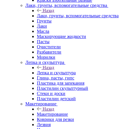
Краски аэрозольные разные
Лаки, грунты, вспомогательные средства
Назад
Лаки, грунты, вспомогательные средства
Грунты
Лаки
Масла
Маскирующие жидкости
Пасты
Очистители
Разбавители
Морилки
Лепка и скульптура
Назад
Лепка и скульптура
Глина, пасты, гипс
Пластика для запекания
Пластилин скульптурный
Стеки и доски
Пластилин детский
Макетирование
Назад
Макетирование
Коврики для резки
Лезвия