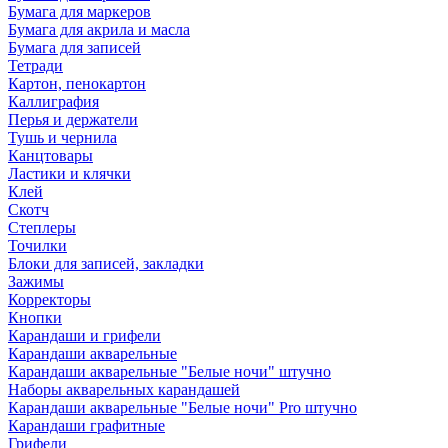
Бумага для маркеров
Бумага для акрила и масла
Бумага для записей
Тетради
Картон, пенокартон
Каллиграфия
Перья и держатели
Тушь и чернила
Канцтовары
Ластики и клячки
Клей
Скотч
Степлеры
Точилки
Блоки для записей, закладки
Зажимы
Корректоры
Кнопки
Карандаши и грифели
Карандаши акварельные
Карандаши акварельные "Белые ночи" штучно
Наборы акварельных карандашей
Карандаши акварельные "Белые ночи" Pro штучно
Карандаши графитные
Грифели