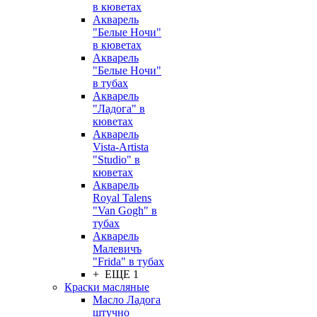
в кюветах
Акварель
"Белые Ночи"
в кюветах
Акварель
"Белые Ночи"
в тубах
Акварель
"Ладога" в
кюветах
Акварель
Vista-Artista
"Studio" в
кюветах
Акварель
Royal Talens
"Van Gogh" в
тубах
Акварель
Малевичъ
"Frida" в тубах
+ ЕЩЕ 1
Краски масляные
Масло Ладога
штучно