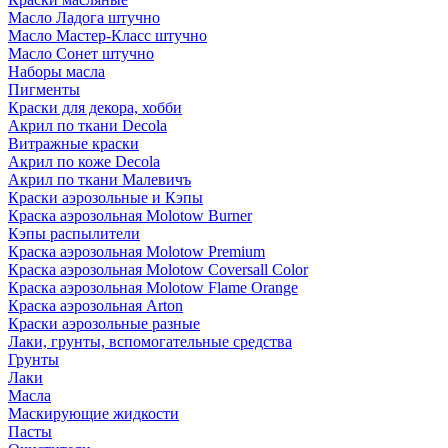
Масло Ладога штучно
Масло Мастер-Класс штучно
Масло Сонет штучно
Наборы масла
Пигменты
Краски для декора, хобби
Акрил по ткани Decola
Витражные краски
Акрил по коже Decola
Акрил по ткани Малевичъ
Краски аэрозольные и Кэпы
Краска аэрозольная Molotow Burner
Кэпы распылители
Краска аэрозольная Molotow Premium
Краска аэрозольная Molotow Coversall Color
Краска аэрозольная Molotow Flame Orange
Краска аэрозольная Arton
Краски аэрозольные разные
Лаки, грунты, вспомогательные средства
Грунты
Лаки
Масла
Маскирующие жидкости
Пасты