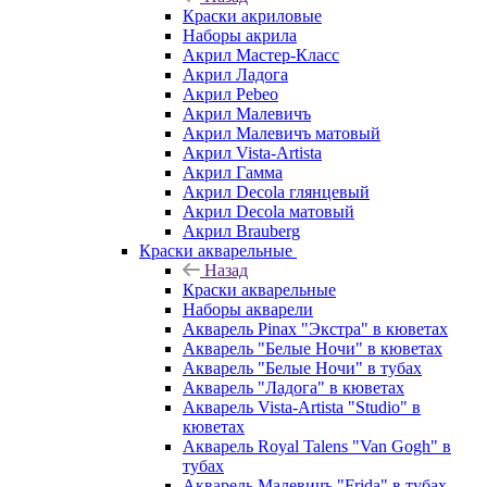
Краски акриловые
Наборы акрила
Акрил Мастер-Класс
Акрил Ладога
Акрил Pebeo
Акрил Малевичъ
Акрил Малевичъ матовый
Акрил Vista-Artista
Акрил Гамма
Акрил Decola глянцевый
Акрил Decola матовый
Акрил Brauberg
Краски акварельные
Назад
Краски акварельные
Наборы акварели
Акварель Pinax "Экстра" в кюветах
Акварель "Белые Ночи" в кюветах
Акварель "Белые Ночи" в тубах
Акварель "Ладога" в кюветах
Акварель Vista-Artista "Studio" в
кюветах
Акварель Royal Talens "Van Gogh" в
тубах
Акварель Малевичъ "Frida" в тубах