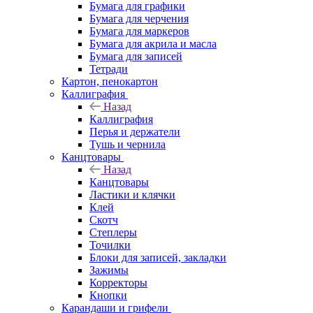
Бумага для графики
Бумага для черчения
Бумага для маркеров
Бумага для акрила и масла
Бумага для записей
Тетради
Картон, пенокартон
Каллиграфия
Назад
Каллиграфия
Перья и держатели
Тушь и чернила
Канцтовары
Назад
Канцтовары
Ластики и клячки
Клей
Скотч
Степлеры
Точилки
Блоки для записей, закладки
Зажимы
Корректоры
Кнопки
Карандаши и грифели