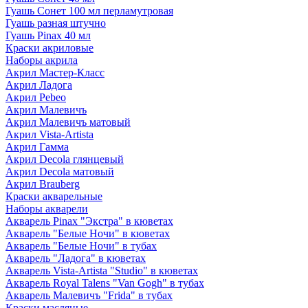
Гуашь Сонет 100 мл перламутровая
Гуашь разная штучно
Гуашь Pinax 40 мл
Краски акриловые
Наборы акрила
Акрил Мастер-Класс
Акрил Ладога
Акрил Pebeo
Акрил Малевичъ
Акрил Малевичъ матовый
Акрил Vista-Artista
Акрил Гамма
Акрил Decola глянцевый
Акрил Decola матовый
Акрил Brauberg
Краски акварельные
Наборы акварели
Акварель Pinax "Экстра" в кюветах
Акварель "Белые Ночи" в кюветах
Акварель "Белые Ночи" в тубах
Акварель "Ладога" в кюветах
Акварель Vista-Artista "Studio" в кюветах
Акварель Royal Talens "Van Gogh" в тубах
Акварель Малевичъ "Frida" в тубах
Краски масляные