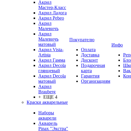
Акрил
Мастер-Класс
Акрил Ладога
Акрил Pebeo
Акрил
Малевичъ
Акрил
Малевичъ
Покупателю
матовый
Инфо
Акрил Vista-
Оплата
Artista
Доставка
Реп
Акрил Гамма
Дисконт
Бло
Акрил Decola
Подарочная
Шк
глянцевый
карта
Вак
Акрил Decola
Гарантия
Кон
матовый
Организациям
Акрил
Brauberg
+ ЕЩЕ 4
Краски акварельные
Наборы
акварели
Акварель
Pinax "Экстра"