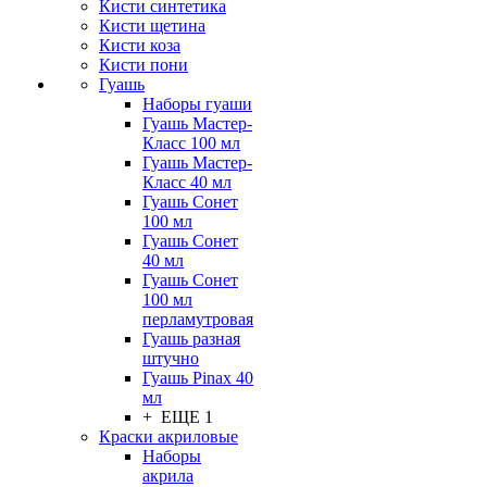
Кисти синтетика
Кисти щетина
Кисти коза
Кисти пони
Гуашь
Наборы гуаши
Гуашь Мастер-
Класс 100 мл
Гуашь Мастер-
Класс 40 мл
Гуашь Сонет
100 мл
Гуашь Сонет
40 мл
Гуашь Сонет
100 мл
перламутровая
Гуашь разная
штучно
Гуашь Pinax 40
мл
+ ЕЩЕ 1
Краски акриловые
Наборы
акрила