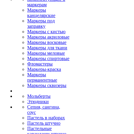
маркерам
Маркеры
канцелярские
Маркеры под
заправку
Маркеры с кистью
Маркеры акриловые
Маркеры восковые
Маркеры для ткани
Маркеры меловые
Маркеры спиртовые
Фломастеры
Маркеры-краска
Маркеры
перманентные
Маркеры сквизеры
Мольберты
Этюдники
Сепия, сангина,
соус
Пастель в наборах
Пастель штучно
Пастельные
карандаши штучно