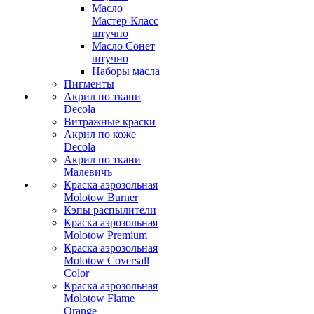
Масло
Мастер-Класс
штучно
Масло Сонет
штучно
Наборы масла
Пигменты
Акрил по ткани
Decola
Витражные краски
Акрил по коже
Decola
Акрил по ткани
Малевичъ
Краска аэрозольная
Molotow Burner
Кэпы распылители
Краска аэрозольная
Molotow Premium
Краска аэрозольная
Molotow Coversall
Color
Краска аэрозольная
Molotow Flame
Orange