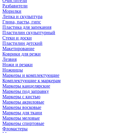
Очистители
Разбавители
Морилки
Лепка и скульптура
Глина, пасты, гипс
Пластика для запекания
Пластилин скульптурный
Стеки и доски
Пластилин детский
Макетирование
Коврики для резки
Лезвия
Ножи и резаки
Ножницы
Маркеры и комплектующие
Комплектующие к маркерам
Маркеры канцелярские
Маркеры под заправку
Маркеры с кистью
Маркеры акриловые
Маркеры восковые
Маркеры для ткани
Маркеры меловые
Маркеры спиртовые
Фломастеры