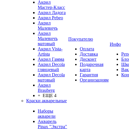
Акрил
Мастер-Класс
Акрил Ладога
Акрил Pebeo
Акрил
Малевичъ
Акрил
Малевичъ
Покупателю
матовый
Инфо
Акрил Vista-
Оплата
Artista
Доставка
Реп
Акрил Гамма
Дисконт
Бло
Акрил Decola
Подарочная
Шк
глянцевый
карта
Вак
Акрил Decola
Гарантия
Кон
матовый
Организациям
Акрил
Brauberg
+ ЕЩЕ 4
Краски акварельные
Наборы
акварели
Акварель
Pinax "Экстра"