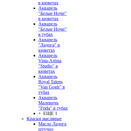
в кюветах
Акварель
"Белые Ночи"
в кюветах
Акварель
"Белые Ночи"
в тубах
Акварель
"Ладога" в
кюветах
Акварель
Vista-Artista
"Studio" в
кюветах
Акварель
Royal Talens
"Van Gogh" в
тубах
Акварель
Малевичъ
"Frida" в тубах
+ ЕЩЕ 1
Краски масляные
Масло Ладога
штучно