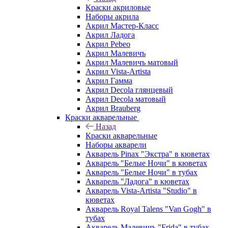
Краски акриловые
Наборы акрила
Акрил Мастер-Класс
Акрил Ладога
Акрил Pebeo
Акрил Малевичъ
Акрил Малевичъ матовый
Акрил Vista-Artista
Акрил Гамма
Акрил Decola глянцевый
Акрил Decola матовый
Акрил Brauberg
Краски акварельные
Назад
Краски акварельные
Наборы акварели
Акварель Pinax "Экстра" в кюветах
Акварель "Белые Ночи" в кюветах
Акварель "Белые Ночи" в тубах
Акварель "Ладога" в кюветах
Акварель Vista-Artista "Studio" в
кюветах
Акварель Royal Talens "Van Gogh" в
тубах
Акварель Малевичъ "Frida" в тубах