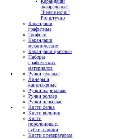
Карандаши
акварельные
"Белые ночи"
Pro штучно
Карандаши
графитные
Грифели
Карандаши
механические
Карандаши цветные
Наборы
графических
материалов
Ручки гелевые
Линеры и
капиллярные
Ручки шариковые
Ручки роллер
Ручки перьевые
Кисти белка
Кисти колонок
Кисти
поролоновые,
губки, валики
Кисти с резервуаром