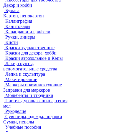
Декор и хобби
Бумага
Картон, пенокартон
Каллиграфия
Канцтовары
Карандаши и грифели
Ручки, линеры
Кисти
Краски художественные
Краски для декора, хобби
Краски аэрозольные и Кэпы
Лаки, грунты,
вспомогательные средства
Лепка и скульптура
Макетирование
Маркеры и комплектующие
Заправки для маркеров
Мольберты и этюдники
Пастель, уголь, сангина, сепия,
мел
Рукоделие
Сувениры, одежда, подарки
Сумки, пеналы
Учебные пособия