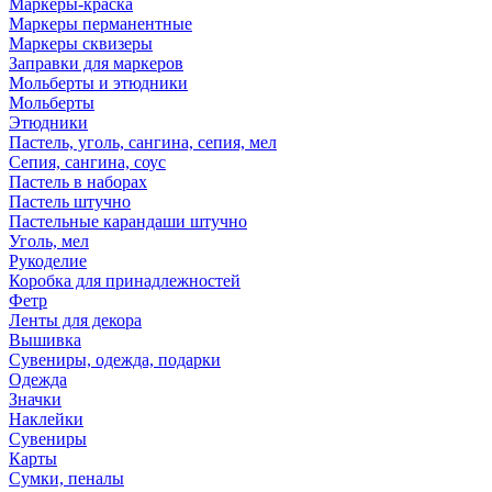
Маркеры-краска
Маркеры перманентные
Маркеры сквизеры
Заправки для маркеров
Мольберты и этюдники
Мольберты
Этюдники
Пастель, уголь, сангина, сепия, мел
Сепия, сангина, соус
Пастель в наборах
Пастель штучно
Пастельные карандаши штучно
Уголь, мел
Рукоделие
Коробка для принадлежностей
Фетр
Ленты для декора
Вышивка
Сувениры, одежда, подарки
Одежда
Значки
Наклейки
Сувениры
Карты
Сумки, пеналы