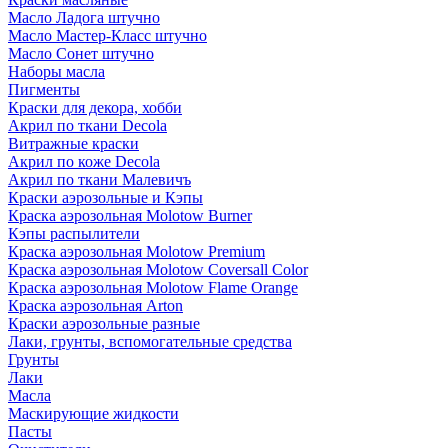
Масло Ладога штучно
Масло Мастер-Класс штучно
Масло Сонет штучно
Наборы масла
Пигменты
Краски для декора, хобби
Акрил по ткани Decola
Витражные краски
Акрил по коже Decola
Акрил по ткани Малевичъ
Краски аэрозольные и Кэпы
Краска аэрозольная Molotow Burner
Кэпы распылители
Краска аэрозольная Molotow Premium
Краска аэрозольная Molotow Coversall Color
Краска аэрозольная Molotow Flame Orange
Краска аэрозольная Arton
Краски аэрозольные разные
Лаки, грунты, вспомогательные средства
Грунты
Лаки
Масла
Маскирующие жидкости
Пасты