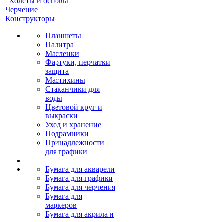
Холсты и основы
Черчение
Конструкторы
Планшеты
Палитра
Масленки
Фартуки, перчатки,
защита
Мастихины
Стаканчики для
воды
Цветовой круг и
выкраски
Уход и хранение
Подрамники
Принадлежности
для графики
Бумага для акварели
Бумага для графики
Бумага для черчения
Бумага для
маркеров
Бумага для акрила и