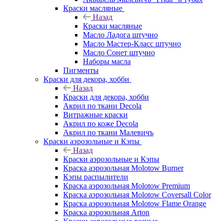
Краски масляные
Назад
Краски масляные
Масло Ладога штучно
Масло Мастер-Класс штучно
Масло Сонет штучно
Наборы масла
Пигменты
Краски для декора, хобби
Назад
Краски для декора, хобби
Акрил по ткани Decola
Витражные краски
Акрил по коже Decola
Акрил по ткани Малевичъ
Краски аэрозольные и Кэпы
Назад
Краски аэрозольные и Кэпы
Краска аэрозольная Molotow Burner
Кэпы распылители
Краска аэрозольная Molotow Premium
Краска аэрозольная Molotow Coversall Color
Краска аэрозольная Molotow Flame Orange
Краска аэрозольная Arton