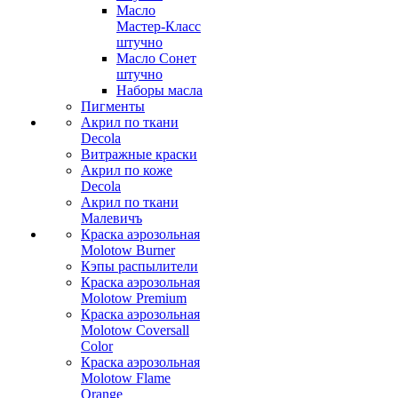
Масло
Мастер-Класс
штучно
Масло Сонет
штучно
Наборы масла
Пигменты
Акрил по ткани
Decola
Витражные краски
Акрил по коже
Decola
Акрил по ткани
Малевичъ
Краска аэрозольная
Molotow Burner
Кэпы распылители
Краска аэрозольная
Molotow Premium
Краска аэрозольная
Molotow Coversall
Color
Краска аэрозольная
Molotow Flame
Orange