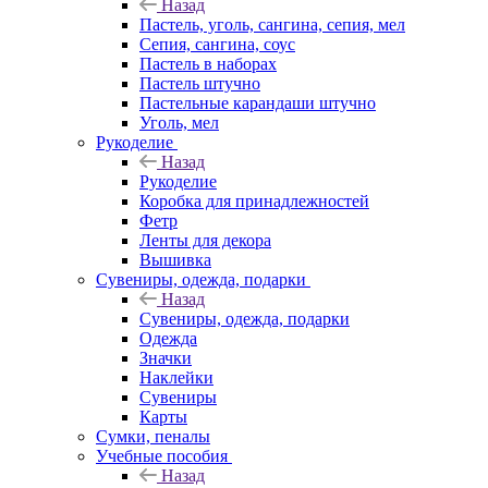
Назад
Пастель, уголь, сангина, сепия, мел
Сепия, сангина, соус
Пастель в наборах
Пастель штучно
Пастельные карандаши штучно
Уголь, мел
Рукоделие
Назад
Рукоделие
Коробка для принадлежностей
Фетр
Ленты для декора
Вышивка
Сувениры, одежда, подарки
Назад
Сувениры, одежда, подарки
Одежда
Значки
Наклейки
Сувениры
Карты
Сумки, пеналы
Учебные пособия
Назад