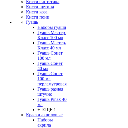
Кисти синтетика
Кисти щетина
Кисти коза
Кисти пони
Гуашь
Наборы гуаши
Гуашь Мастер-
Класс 100 мл
Гуашь Мастер-
Класс 40 мл
Гуашь Сонет
100 мл
Гуашь Сонет
40 мл
Гуашь Сонет
100 мл
перламутровая
Гуашь разная
штучно
Гуашь Pinax 40
мл
+ ЕЩЕ 1
Краски акриловые
Наборы
акрила