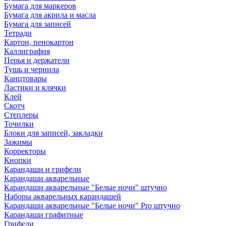
Бумага для маркеров
Бумага для акрила и масла
Бумага для записей
Тетради
Картон, пенокартон
Каллиграфия
Перья и держатели
Тушь и чернила
Канцтовары
Ластики и клячки
Клей
Скотч
Степлеры
Точилки
Блоки для записей, закладки
Зажимы
Корректоры
Кнопки
Карандаши и грифели
Карандаши акварельные
Карандаши акварельные "Белые ночи" штучно
Наборы акварельных карандашей
Карандаши акварельные "Белые ночи" Pro штучно
Карандаши графитные
Грифели