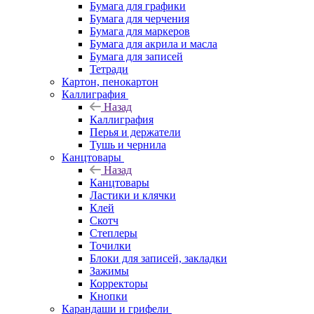
Бумага для графики
Бумага для черчения
Бумага для маркеров
Бумага для акрила и масла
Бумага для записей
Тетради
Картон, пенокартон
Каллиграфия
Назад
Каллиграфия
Перья и держатели
Тушь и чернила
Канцтовары
Назад
Канцтовары
Ластики и клячки
Клей
Скотч
Степлеры
Точилки
Блоки для записей, закладки
Зажимы
Корректоры
Кнопки
Карандаши и грифели