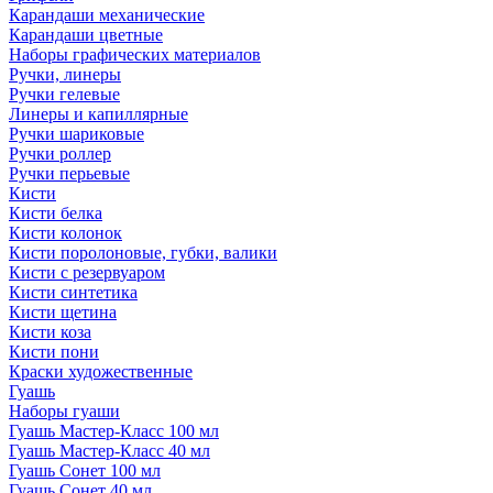
Карандаши механические
Карандаши цветные
Наборы графических материалов
Ручки, линеры
Ручки гелевые
Линеры и капиллярные
Ручки шариковые
Ручки роллер
Ручки перьевые
Кисти
Кисти белка
Кисти колонок
Кисти поролоновые, губки, валики
Кисти с резервуаром
Кисти синтетика
Кисти щетина
Кисти коза
Кисти пони
Краски художественные
Гуашь
Наборы гуаши
Гуашь Мастер-Класс 100 мл
Гуашь Мастер-Класс 40 мл
Гуашь Сонет 100 мл
Гуашь Сонет 40 мл