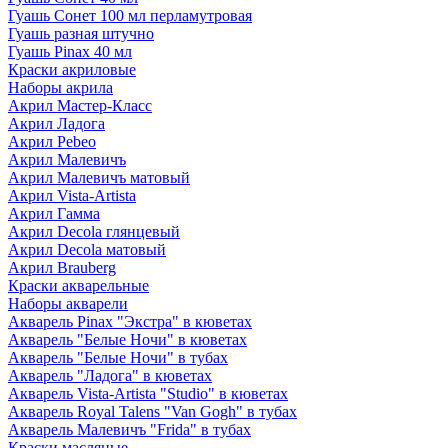
Гуашь Сонет 100 мл перламутровая
Гуашь разная штучно
Гуашь Pinax 40 мл
Краски акриловые
Наборы акрила
Акрил Мастер-Класс
Акрил Ладога
Акрил Pebeo
Акрил Малевичъ
Акрил Малевичъ матовый
Акрил Vista-Artista
Акрил Гамма
Акрил Decola глянцевый
Акрил Decola матовый
Акрил Brauberg
Краски акварельные
Наборы акварели
Акварель Pinax "Экстра" в кюветах
Акварель "Белые Ночи" в кюветах
Акварель "Белые Ночи" в тубах
Акварель "Ладога" в кюветах
Акварель Vista-Artista "Studio" в кюветах
Акварель Royal Talens "Van Gogh" в тубах
Акварель Малевичъ "Frida" в тубах
Краски масляные