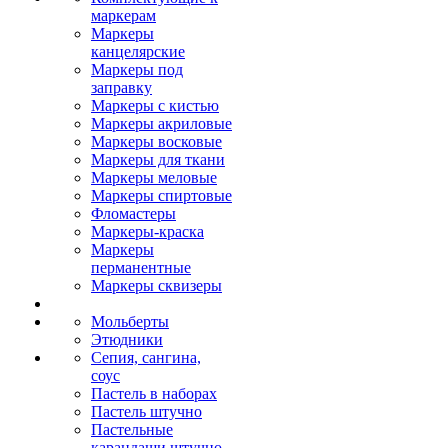
маркерам
Маркеры
канцелярские
Маркеры под
заправку
Маркеры с кистью
Маркеры акриловые
Маркеры восковые
Маркеры для ткани
Маркеры меловые
Маркеры спиртовые
Фломастеры
Маркеры-краска
Маркеры
перманентные
Маркеры сквизеры
Мольберты
Этюдники
Сепия, сангина,
соус
Пастель в наборах
Пастель штучно
Пастельные
карандаши штучно