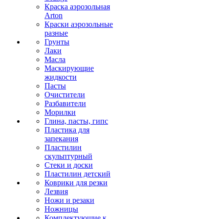
Краска аэрозольная
Arton
Краски аэрозольные
разные
Грунты
Лаки
Масла
Маскирующие
жидкости
Пасты
Очистители
Разбавители
Морилки
Глина, пасты, гипс
Пластика для
запекания
Пластилин
скульптурный
Стеки и доски
Пластилин детский
Коврики для резки
Лезвия
Ножи и резаки
Ножницы
Комплектующие к