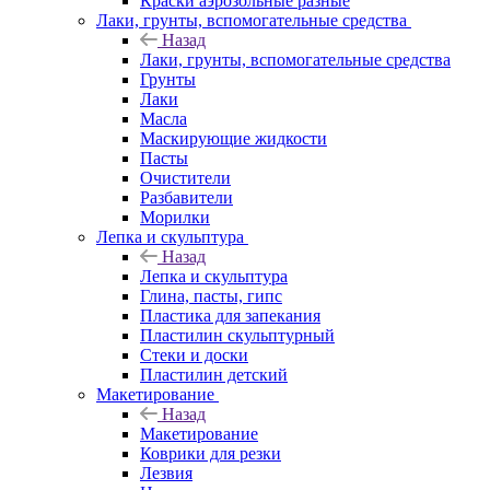
Краски аэрозольные разные
Лаки, грунты, вспомогательные средства
Назад
Лаки, грунты, вспомогательные средства
Грунты
Лаки
Масла
Маскирующие жидкости
Пасты
Очистители
Разбавители
Морилки
Лепка и скульптура
Назад
Лепка и скульптура
Глина, пасты, гипс
Пластика для запекания
Пластилин скульптурный
Стеки и доски
Пластилин детский
Макетирование
Назад
Макетирование
Коврики для резки
Лезвия