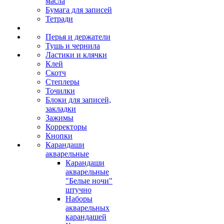
масла
Бумага для записей
Тетради
Перья и держатели
Тушь и чернила
Ластики и клячки
Клей
Скотч
Степлеры
Точилки
Блоки для записей,
закладки
Зажимы
Корректоры
Кнопки
Карандаши
акварельные
Карандаши
акварельные
"Белые ночи"
штучно
Наборы
акварельных
карандашей