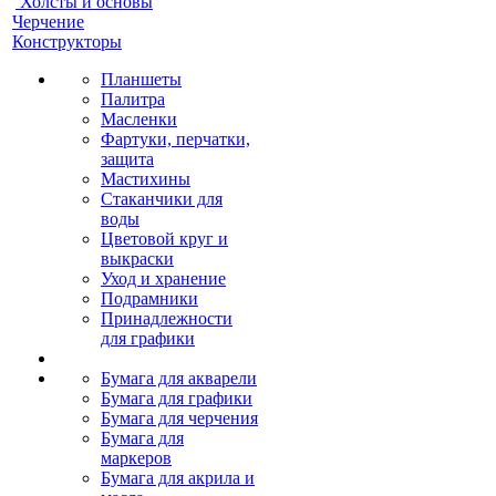
Холсты и основы
Черчение
Конструкторы
Планшеты
Палитра
Масленки
Фартуки, перчатки,
защита
Мастихины
Стаканчики для
воды
Цветовой круг и
выкраски
Уход и хранение
Подрамники
Принадлежности
для графики
Бумага для акварели
Бумага для графики
Бумага для черчения
Бумага для
маркеров
Бумага для акрила и