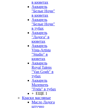
в кюветах
Акварель
"Белые Ночи"
в кюветах
Акварель
"Белые Ночи"
в тубах
Акварель
"Ладога" в
кюветах
Акварель
Vista-Artista
"Studio" в
кюветах
Акварель
Royal Talens
"Van Gogh" в
тубах
Акварель
Малевичъ
"Frida" в тубах
+ ЕЩЕ 1
Краски масляные
Масло Ладога
штучно