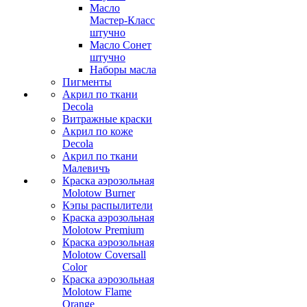
Масло
Мастер-Класс
штучно
Масло Сонет
штучно
Наборы масла
Пигменты
Акрил по ткани
Decola
Витражные краски
Акрил по коже
Decola
Акрил по ткани
Малевичъ
Краска аэрозольная
Molotow Burner
Кэпы распылители
Краска аэрозольная
Molotow Premium
Краска аэрозольная
Molotow Coversall
Color
Краска аэрозольная
Molotow Flame
Orange