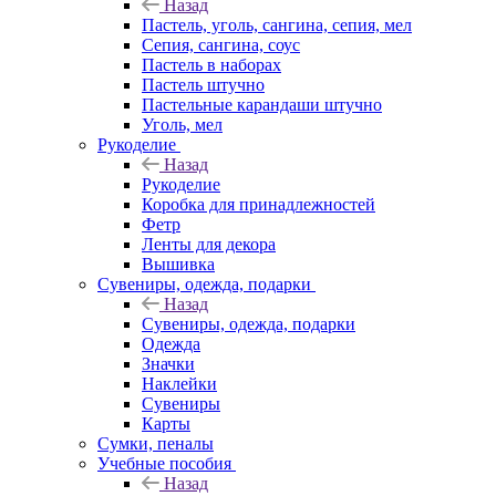
Назад
Пастель, уголь, сангина, сепия, мел
Сепия, сангина, соус
Пастель в наборах
Пастель штучно
Пастельные карандаши штучно
Уголь, мел
Рукоделие
Назад
Рукоделие
Коробка для принадлежностей
Фетр
Ленты для декора
Вышивка
Сувениры, одежда, подарки
Назад
Сувениры, одежда, подарки
Одежда
Значки
Наклейки
Сувениры
Карты
Сумки, пеналы
Учебные пособия
Назад