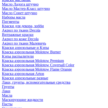
Масло Ладога штучно
Масло Мастер-Класс штучно
Масло Сонет штучно
Наборы масла
Пигменты
Краски для декора, хобби
Акрил по ткани Decola
Витражные краски
Акрил по коже Decola
Акрил по ткани Малевичъ
Краски аэрозольные и Кэпы
Краска аэрозольная Molotow Burner
Кэпы распылители
Краска аэрозольная Molotow Premium
Краска аэрозольная Molotow Coversall Color
Краска аэрозольная Molotow Flame Orange
Краска аэрозольная Arton
Краски аэрозольные разные
Лаки, грунты, вспомогательные средства
Грунты
Лаки
Масла
Маскирующие жидкости
Пасты