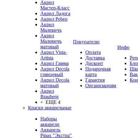
Акрил
Мастер-Класс
Акрил Ладога
Акрил Pebeo
Акрил
Малевичъ
Акрил
Малевичъ
Покупателю
матовый
Инфо
Акрил Vista-
Оплата
Artista
Доставка
Реп
Акрил Гамма
Дисконт
Бло
Акрил Decola
Подарочная
Шк
глянцевый
карта
Вак
Акрил Decola
Гарантия
Кон
матовый
Организациям
Акрил
Brauberg
+ ЕЩЕ 4
Краски акварельные
Наборы
акварели
Акварель
Pinax "Экстра"