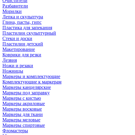
Очистители
Разбавители
Морилки
Лепка и скульптура
Глина, пасты, гипс
Пластика для запекания
Пластилин скульптурный
Стеки и доски
Пластилин детский
Макетирование
Коврики для резки
Лезвия
Ножи и резаки
Ножницы
Маркеры и комплектующие
Комплектующие к маркерам
Маркеры канцелярские
Маркеры под заправку
Маркеры с кистью
Маркеры акриловые
Маркеры восковые
Маркеры для ткани
Маркеры меловые
Маркеры спиртовые
Фломастеры