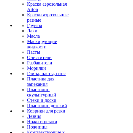
Краска аэрозольная
Arton
Краски аэрозольные
разные
Грунты
Лаки
Масла
Маскирующие
жидкости
Пасты
Очистители
Разбавители
Морилки
Глина, пасты, гипс
Пластика для
запекания
Пластилин
скульптурный
Стеки и доски
Пластилин детский
Коврики для резки
Лезвия
Ножи и резаки
Ножницы
Комплектующие к