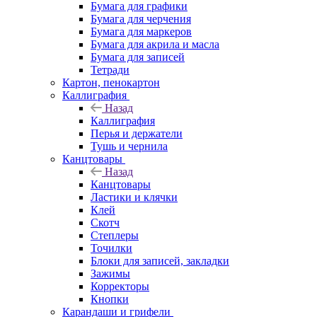
Бумага для графики
Бумага для черчения
Бумага для маркеров
Бумага для акрила и масла
Бумага для записей
Тетради
Картон, пенокартон
Каллиграфия
Назад
Каллиграфия
Перья и держатели
Тушь и чернила
Канцтовары
Назад
Канцтовары
Ластики и клячки
Клей
Скотч
Степлеры
Точилки
Блоки для записей, закладки
Зажимы
Корректоры
Кнопки
Карандаши и грифели