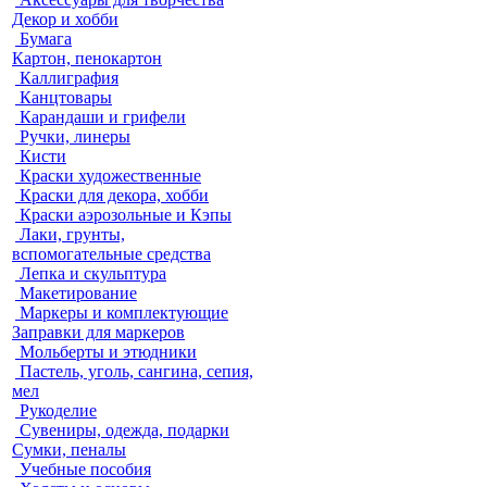
Декор и хобби
Бумага
Картон, пенокартон
Каллиграфия
Канцтовары
Карандаши и грифели
Ручки, линеры
Кисти
Краски художественные
Краски для декора, хобби
Краски аэрозольные и Кэпы
Лаки, грунты,
вспомогательные средства
Лепка и скульптура
Макетирование
Маркеры и комплектующие
Заправки для маркеров
Мольберты и этюдники
Пастель, уголь, сангина, сепия,
мел
Рукоделие
Сувениры, одежда, подарки
Сумки, пеналы
Учебные пособия