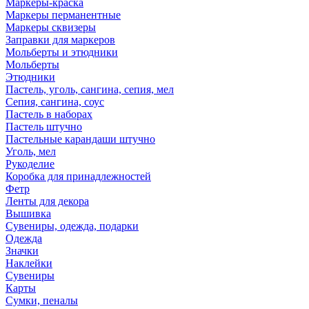
Маркеры-краска
Маркеры перманентные
Маркеры сквизеры
Заправки для маркеров
Мольберты и этюдники
Мольберты
Этюдники
Пастель, уголь, сангина, сепия, мел
Сепия, сангина, соус
Пастель в наборах
Пастель штучно
Пастельные карандаши штучно
Уголь, мел
Рукоделие
Коробка для принадлежностей
Фетр
Ленты для декора
Вышивка
Сувениры, одежда, подарки
Одежда
Значки
Наклейки
Сувениры
Карты
Сумки, пеналы