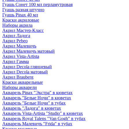
Гуашь Сонет 100 мл перламутровая
Гуашь разная штучно
Гуашь Pinax 40 мл
Краски акриловые
Наборы акрила
Акрил Мастер-Класс
Акрил Ладога
Акрил Pebeo
Акрил Малевичъ
Акрил Малевичъ матовый
Акрил Vista-Artista
Акрил Гамма
Акрил Decola глянцевый
Акрил Decola матовый
Акрил Brauberg
Краски акварельные
Наборы акварели
Акварель Pinax "Экстра" в кюветах
Акварель "Белые Ночи" в кюветах
Акварель "Белые Ночи" в тубах
Акварель "Ладога" в кюветах
Акварель Vista-Artista "Studio" в кюветах
Акварель Royal Talens "Van Gogh" в тубах
Акварель Малевичъ "Frida" в тубах
Краски масляные