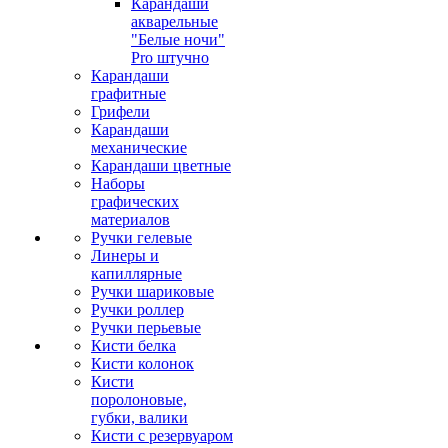
Карандаши
акварельные
"Белые ночи"
Pro штучно
Карандаши
графитные
Грифели
Карандаши
механические
Карандаши цветные
Наборы
графических
материалов
Ручки гелевые
Линеры и
капиллярные
Ручки шариковые
Ручки роллер
Ручки перьевые
Кисти белка
Кисти колонок
Кисти
поролоновые,
губки, валики
Кисти с резервуаром