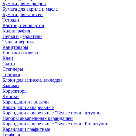
Бумага для маркеров
Бумага для акрила и масла
Бумага для записей
Тетради
Картон, пенокартон
Каллиграфия
Перья и держатели
Тушь и чернила
Канцтовары
Ластики и клячки
Клей
Скотч
Степлеры
Точилки
Блоки для записей, закладки
Зажимы
Корректоры
Кнопки
Карандаши и грифели
Карандаши акварельные
Карандаши акварельные "Белые ночи" штучно
Наборы акварельных карандашей
Карандаши акварельные "Белые ночи" Pro штучно
Карандаши графитные
Грифели