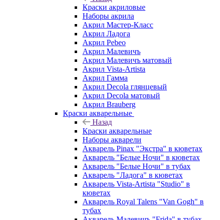
Краски акриловые
Наборы акрила
Акрил Мастер-Класс
Акрил Ладога
Акрил Pebeo
Акрил Малевичъ
Акрил Малевичъ матовый
Акрил Vista-Artista
Акрил Гамма
Акрил Decola глянцевый
Акрил Decola матовый
Акрил Brauberg
Краски акварельные
Назад
Краски акварельные
Наборы акварели
Акварель Pinax "Экстра" в кюветах
Акварель "Белые Ночи" в кюветах
Акварель "Белые Ночи" в тубах
Акварель "Ладога" в кюветах
Акварель Vista-Artista "Studio" в
кюветах
Акварель Royal Talens "Van Gogh" в
тубах
Акварель Малевичъ "Frida" в тубах