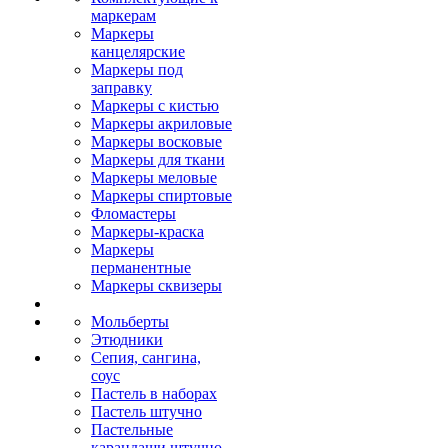
маркерам
Маркеры
канцелярские
Маркеры под
заправку
Маркеры с кистью
Маркеры акриловые
Маркеры восковые
Маркеры для ткани
Маркеры меловые
Маркеры спиртовые
Фломастеры
Маркеры-краска
Маркеры
перманентные
Маркеры сквизеры
Мольберты
Этюдники
Сепия, сангина,
соус
Пастель в наборах
Пастель штучно
Пастельные
карандаши штучно