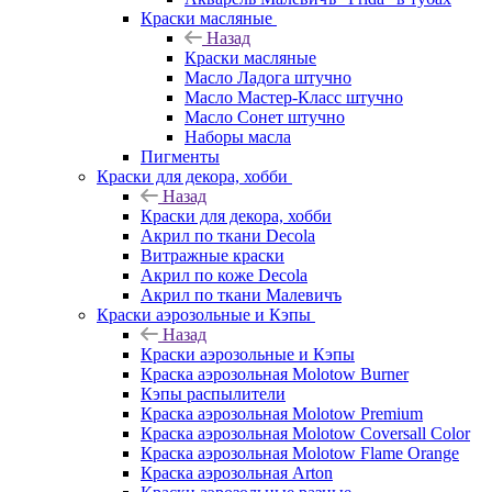
Краски масляные
Назад
Краски масляные
Масло Ладога штучно
Масло Мастер-Класс штучно
Масло Сонет штучно
Наборы масла
Пигменты
Краски для декора, хобби
Назад
Краски для декора, хобби
Акрил по ткани Decola
Витражные краски
Акрил по коже Decola
Акрил по ткани Малевичъ
Краски аэрозольные и Кэпы
Назад
Краски аэрозольные и Кэпы
Краска аэрозольная Molotow Burner
Кэпы распылители
Краска аэрозольная Molotow Premium
Краска аэрозольная Molotow Coversall Color
Краска аэрозольная Molotow Flame Orange
Краска аэрозольная Arton