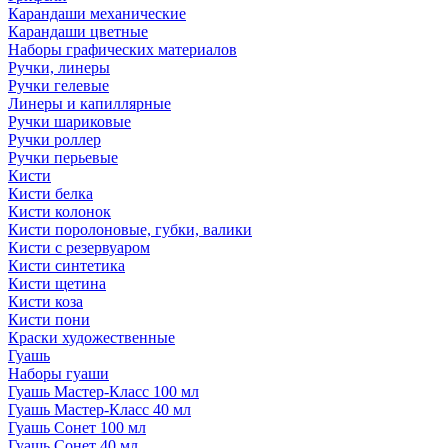
Карандаши механические
Карандаши цветные
Наборы графических материалов
Ручки, линеры
Ручки гелевые
Линеры и капиллярные
Ручки шариковые
Ручки роллер
Ручки перьевые
Кисти
Кисти белка
Кисти колонок
Кисти поролоновые, губки, валики
Кисти с резервуаром
Кисти синтетика
Кисти щетина
Кисти коза
Кисти пони
Краски художественные
Гуашь
Наборы гуаши
Гуашь Мастер-Класс 100 мл
Гуашь Мастер-Класс 40 мл
Гуашь Сонет 100 мл
Гуашь Сонет 40 мл