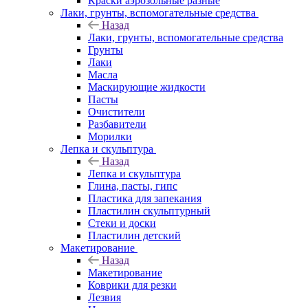
Краски аэрозольные разные
Лаки, грунты, вспомогательные средства
Назад
Лаки, грунты, вспомогательные средства
Грунты
Лаки
Масла
Маскирующие жидкости
Пасты
Очистители
Разбавители
Морилки
Лепка и скульптура
Назад
Лепка и скульптура
Глина, пасты, гипс
Пластика для запекания
Пластилин скульптурный
Стеки и доски
Пластилин детский
Макетирование
Назад
Макетирование
Коврики для резки
Лезвия