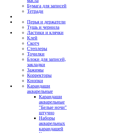
масла
Бумага для записей
Тетради
Перья и держатели
Тушь и чернила
Ластики и клячки
Клей
Скотч
Степлеры
Точилки
Блоки для записей,
закладки
Зажимы
Корректоры
Кнопки
Карандаши
акварельные
Карандаши
акварельные
"Белые ночи"
штучно
Наборы
акварельных
карандашей