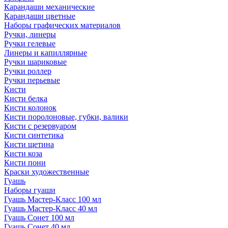
Карандаши механические
Карандаши цветные
Наборы графических материалов
Ручки, линеры
Ручки гелевые
Линеры и капиллярные
Ручки шариковые
Ручки роллер
Ручки перьевые
Кисти
Кисти белка
Кисти колонок
Кисти поролоновые, губки, валики
Кисти с резервуаром
Кисти синтетика
Кисти щетина
Кисти коза
Кисти пони
Краски художественные
Гуашь
Наборы гуаши
Гуашь Мастер-Класс 100 мл
Гуашь Мастер-Класс 40 мл
Гуашь Сонет 100 мл
Гуашь Сонет 40 мл