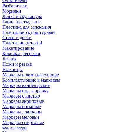
Очистители
Разбавители
Морилки
Лепка и скульптура
Глина, пасты, гипс
Пластика для запекания
Пластилин скульптурный
Стеки и доски
Пластилин детский
Макетирование
Коврики для резки
Лезвия
Ножи и резаки
Ножницы
Маркеры и комплектующие
Комплектующие к маркерам
Маркеры канцелярские
Маркеры под заправку
Маркеры с кистью
Маркеры акриловые
Маркеры восковые
Маркеры для ткани
Маркеры меловые
Маркеры спиртовые
Фломастеры