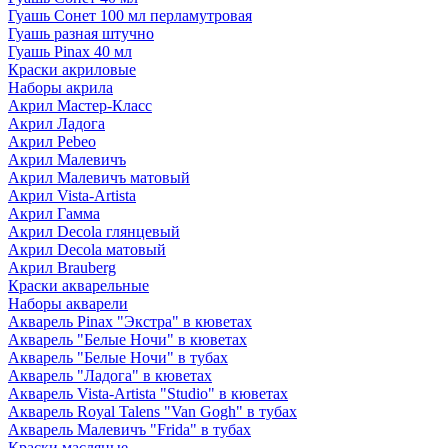
Гуашь Сонет 100 мл перламутровая
Гуашь разная штучно
Гуашь Pinax 40 мл
Краски акриловые
Наборы акрила
Акрил Мастер-Класс
Акрил Ладога
Акрил Pebeo
Акрил Малевичъ
Акрил Малевичъ матовый
Акрил Vista-Artista
Акрил Гамма
Акрил Decola глянцевый
Акрил Decola матовый
Акрил Brauberg
Краски акварельные
Наборы акварели
Акварель Pinax "Экстра" в кюветах
Акварель "Белые Ночи" в кюветах
Акварель "Белые Ночи" в тубах
Акварель "Ладога" в кюветах
Акварель Vista-Artista "Studio" в кюветах
Акварель Royal Talens "Van Gogh" в тубах
Акварель Малевичъ "Frida" в тубах
Краски масляные