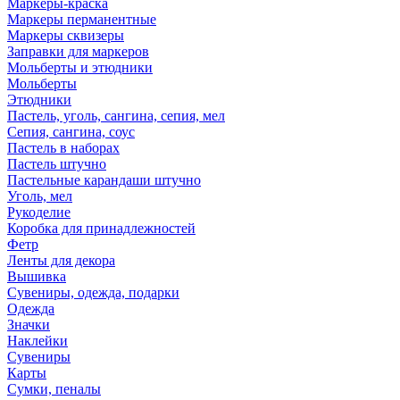
Маркеры-краска
Маркеры перманентные
Маркеры сквизеры
Заправки для маркеров
Мольберты и этюдники
Мольберты
Этюдники
Пастель, уголь, сангина, сепия, мел
Сепия, сангина, соус
Пастель в наборах
Пастель штучно
Пастельные карандаши штучно
Уголь, мел
Рукоделие
Коробка для принадлежностей
Фетр
Ленты для декора
Вышивка
Сувениры, одежда, подарки
Одежда
Значки
Наклейки
Сувениры
Карты
Сумки, пеналы