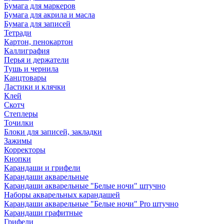
Бумага для маркеров
Бумага для акрила и масла
Бумага для записей
Тетради
Картон, пенокартон
Каллиграфия
Перья и держатели
Тушь и чернила
Канцтовары
Ластики и клячки
Клей
Скотч
Степлеры
Точилки
Блоки для записей, закладки
Зажимы
Корректоры
Кнопки
Карандаши и грифели
Карандаши акварельные
Карандаши акварельные "Белые ночи" штучно
Наборы акварельных карандашей
Карандаши акварельные "Белые ночи" Pro штучно
Карандаши графитные
Грифели