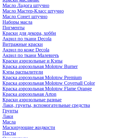
Масло Ладога штучно
Масло Мастер-Класс штучно
Масло Сонет штучно
Наборы масла
Пигменты
Краски для декора, хобби
Акрил по ткани Decola
Витражные краски
Акрил по коже Decola
Акрил по ткани Малевичъ
Краски аэрозольные и Кэпы
Краска аэрозольная Molotow Burner
Кэпы распылители
Краска аэрозольная Molotow Premium
Краска аэрозольная Molotow Coversall Color
Краска аэрозольная Molotow Flame Orange
Краска аэрозольная Arton
Краски аэрозольные разные
Лаки, грунты, вспомогательные средства
Грунты
Лаки
Масла
Маскирующие жидкости
Пасты