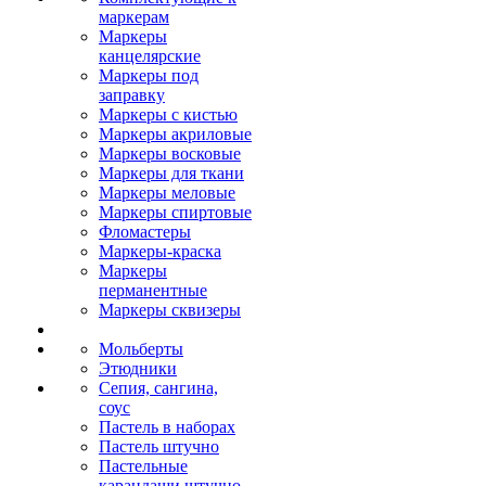
маркерам
Маркеры
канцелярские
Маркеры под
заправку
Маркеры с кистью
Маркеры акриловые
Маркеры восковые
Маркеры для ткани
Маркеры меловые
Маркеры спиртовые
Фломастеры
Маркеры-краска
Маркеры
перманентные
Маркеры сквизеры
Мольберты
Этюдники
Сепия, сангина,
соус
Пастель в наборах
Пастель штучно
Пастельные
карандаши штучно