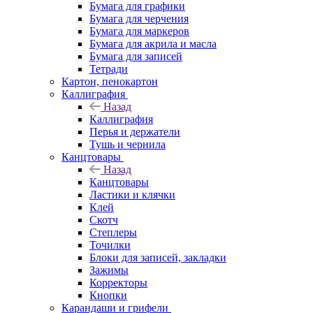
Бумага для графики
Бумага для черчения
Бумага для маркеров
Бумага для акрила и масла
Бумага для записей
Тетради
Картон, пенокартон
Каллиграфия
Назад
Каллиграфия
Перья и держатели
Тушь и чернила
Канцтовары
Назад
Канцтовары
Ластики и клячки
Клей
Скотч
Степлеры
Точилки
Блоки для записей, закладки
Зажимы
Корректоры
Кнопки
Карандаши и грифели