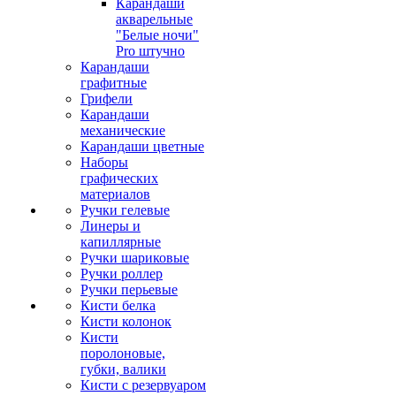
Карандаши
акварельные
"Белые ночи"
Pro штучно
Карандаши
графитные
Грифели
Карандаши
механические
Карандаши цветные
Наборы
графических
материалов
Ручки гелевые
Линеры и
капиллярные
Ручки шариковые
Ручки роллер
Ручки перьевые
Кисти белка
Кисти колонок
Кисти
поролоновые,
губки, валики
Кисти с резервуаром