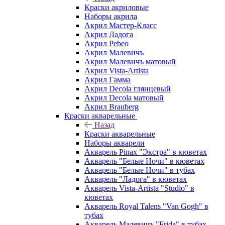
Краски акриловые
Наборы акрила
Акрил Мастер-Класс
Акрил Ладога
Акрил Pebeo
Акрил Малевичъ
Акрил Малевичъ матовый
Акрил Vista-Artista
Акрил Гамма
Акрил Decola глянцевый
Акрил Decola матовый
Акрил Brauberg
Краски акварельные
Назад
Краски акварельные
Наборы акварели
Акварель Pinax "Экстра" в кюветах
Акварель "Белые Ночи" в кюветах
Акварель "Белые Ночи" в тубах
Акварель "Ладога" в кюветах
Акварель Vista-Artista "Studio" в
кюветах
Акварель Royal Talens "Van Gogh" в
тубах
Акварель Малевичъ "Frida" в тубах