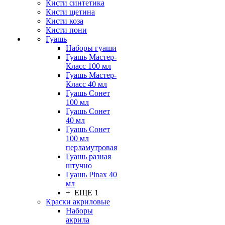
Кисти синтетика
Кисти щетина
Кисти коза
Кисти пони
Гуашь
Наборы гуаши
Гуашь Мастер-
Класс 100 мл
Гуашь Мастер-
Класс 40 мл
Гуашь Сонет
100 мл
Гуашь Сонет
40 мл
Гуашь Сонет
100 мл
перламутровая
Гуашь разная
штучно
Гуашь Pinax 40
мл
+ ЕЩЕ 1
Краски акриловые
Наборы
акрила