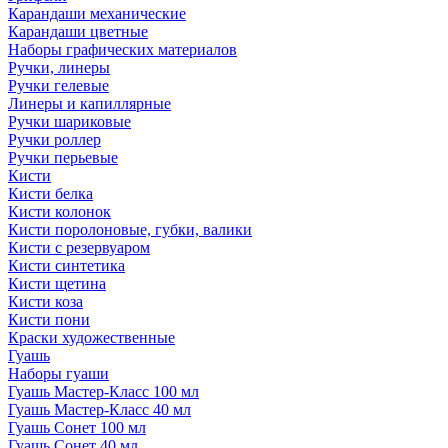
Карандаши механические
Карандаши цветные
Наборы графических материалов
Ручки, линеры
Ручки гелевые
Линеры и капиллярные
Ручки шариковые
Ручки роллер
Ручки перьевые
Кисти
Кисти белка
Кисти колонок
Кисти поролоновые, губки, валики
Кисти с резервуаром
Кисти синтетика
Кисти щетина
Кисти коза
Кисти пони
Краски художественные
Гуашь
Наборы гуаши
Гуашь Мастер-Класс 100 мл
Гуашь Мастер-Класс 40 мл
Гуашь Сонет 100 мл
Гуашь Сонет 40 мл