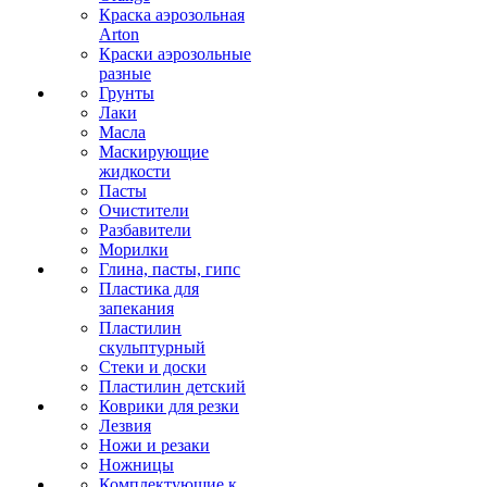
Краска аэрозольная
Arton
Краски аэрозольные
разные
Грунты
Лаки
Масла
Маскирующие
жидкости
Пасты
Очистители
Разбавители
Морилки
Глина, пасты, гипс
Пластика для
запекания
Пластилин
скульптурный
Стеки и доски
Пластилин детский
Коврики для резки
Лезвия
Ножи и резаки
Ножницы
Комплектующие к