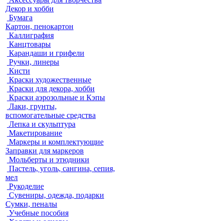
Декор и хобби
Бумага
Картон, пенокартон
Каллиграфия
Канцтовары
Карандаши и грифели
Ручки, линеры
Кисти
Краски художественные
Краски для декора, хобби
Краски аэрозольные и Кэпы
Лаки, грунты,
вспомогательные средства
Лепка и скульптура
Макетирование
Маркеры и комплектующие
Заправки для маркеров
Мольберты и этюдники
Пастель, уголь, сангина, сепия,
мел
Рукоделие
Сувениры, одежда, подарки
Сумки, пеналы
Учебные пособия