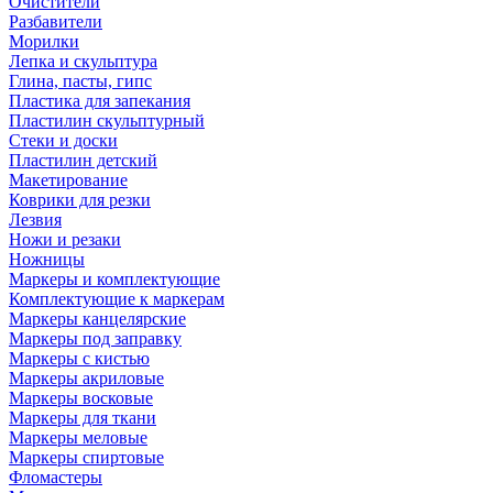
Очистители
Разбавители
Морилки
Лепка и скульптура
Глина, пасты, гипс
Пластика для запекания
Пластилин скульптурный
Стеки и доски
Пластилин детский
Макетирование
Коврики для резки
Лезвия
Ножи и резаки
Ножницы
Маркеры и комплектующие
Комплектующие к маркерам
Маркеры канцелярские
Маркеры под заправку
Маркеры с кистью
Маркеры акриловые
Маркеры восковые
Маркеры для ткани
Маркеры меловые
Маркеры спиртовые
Фломастеры