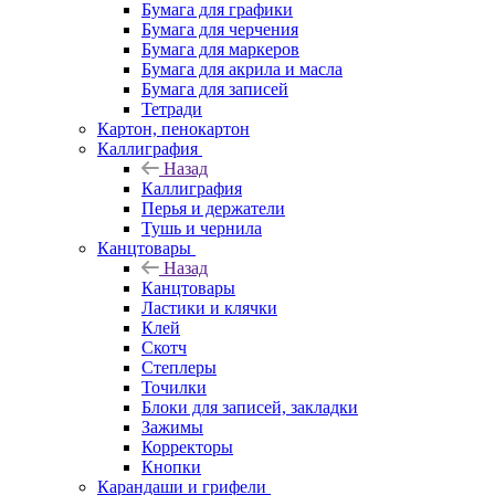
Бумага для графики
Бумага для черчения
Бумага для маркеров
Бумага для акрила и масла
Бумага для записей
Тетради
Картон, пенокартон
Каллиграфия
Назад
Каллиграфия
Перья и держатели
Тушь и чернила
Канцтовары
Назад
Канцтовары
Ластики и клячки
Клей
Скотч
Степлеры
Точилки
Блоки для записей, закладки
Зажимы
Корректоры
Кнопки
Карандаши и грифели