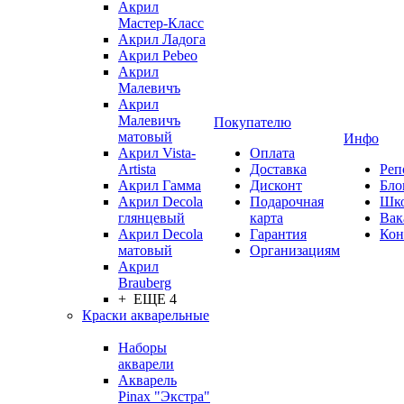
Акрил
Мастер-Класс
Акрил Ладога
Акрил Pebeo
Акрил
Малевичъ
Акрил
Малевичъ
Покупателю
матовый
Инфо
Акрил Vista-
Оплата
Artista
Доставка
Реп
Акрил Гамма
Дисконт
Бло
Акрил Decola
Подарочная
Шк
глянцевый
карта
Вак
Акрил Decola
Гарантия
Кон
матовый
Организациям
Акрил
Brauberg
+ ЕЩЕ 4
Краски акварельные
Наборы
акварели
Акварель
Pinax "Экстра"