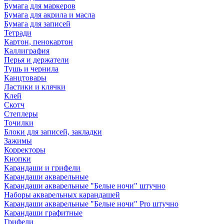
Бумага для маркеров
Бумага для акрила и масла
Бумага для записей
Тетради
Картон, пенокартон
Каллиграфия
Перья и держатели
Тушь и чернила
Канцтовары
Ластики и клячки
Клей
Скотч
Степлеры
Точилки
Блоки для записей, закладки
Зажимы
Корректоры
Кнопки
Карандаши и грифели
Карандаши акварельные
Карандаши акварельные "Белые ночи" штучно
Наборы акварельных карандашей
Карандаши акварельные "Белые ночи" Pro штучно
Карандаши графитные
Грифели