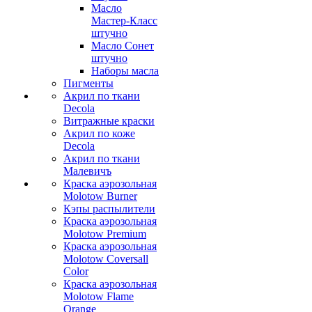
Масло
Мастер-Класс
штучно
Масло Сонет
штучно
Наборы масла
Пигменты
Акрил по ткани
Decola
Витражные краски
Акрил по коже
Decola
Акрил по ткани
Малевичъ
Краска аэрозольная
Molotow Burner
Кэпы распылители
Краска аэрозольная
Molotow Premium
Краска аэрозольная
Molotow Coversall
Color
Краска аэрозольная
Molotow Flame
Orange