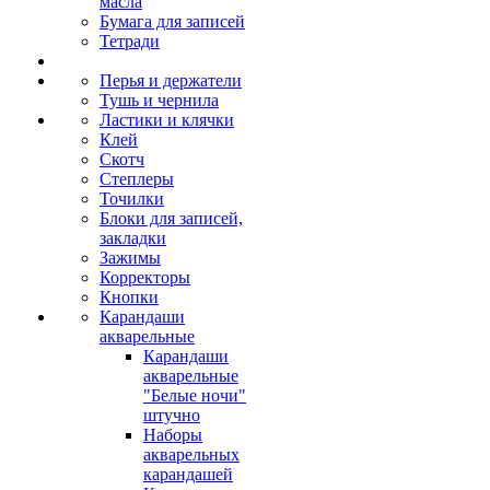
масла
Бумага для записей
Тетради
Перья и держатели
Тушь и чернила
Ластики и клячки
Клей
Скотч
Степлеры
Точилки
Блоки для записей,
закладки
Зажимы
Корректоры
Кнопки
Карандаши
акварельные
Карандаши
акварельные
"Белые ночи"
штучно
Наборы
акварельных
карандашей