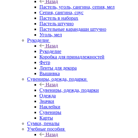
Назад
Пастель, уголь, сангина, сепия, мел
Сепия, сангина, соус
Пастель в наборах
Пастель штучно
Пастельные карандаши штучно
Уголь, мел
Рукоделие
Назад
Рукоделие
Коробка для принадлежностей
Фетр
Ленты для декора
Вышивка
Сувениры, одежда, подарки
Назад
Сувениры, одежда, подарки
Одежда
Значки
Наклейки
Сувениры
Карты
Сумки, пеналы
Учебные пособия
Назад