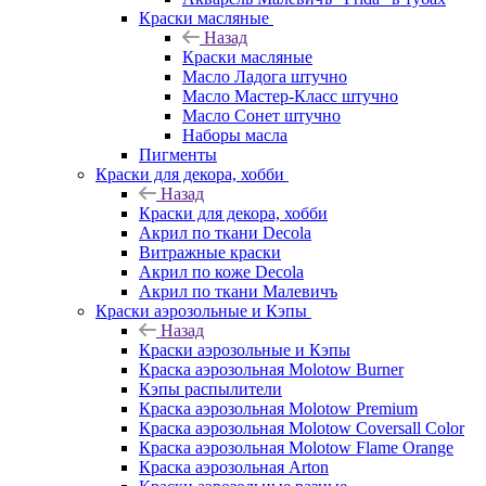
Краски масляные
Назад
Краски масляные
Масло Ладога штучно
Масло Мастер-Класс штучно
Масло Сонет штучно
Наборы масла
Пигменты
Краски для декора, хобби
Назад
Краски для декора, хобби
Акрил по ткани Decola
Витражные краски
Акрил по коже Decola
Акрил по ткани Малевичъ
Краски аэрозольные и Кэпы
Назад
Краски аэрозольные и Кэпы
Краска аэрозольная Molotow Burner
Кэпы распылители
Краска аэрозольная Molotow Premium
Краска аэрозольная Molotow Coversall Color
Краска аэрозольная Molotow Flame Orange
Краска аэрозольная Arton