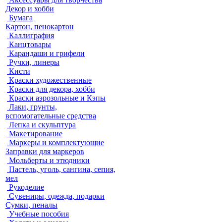
Декор и хобби
Бумага
Картон, пенокартон
Каллиграфия
Канцтовары
Карандаши и грифели
Ручки, линеры
Кисти
Краски художественные
Краски для декора, хобби
Краски аэрозольные и Кэпы
Лаки, грунты,
вспомогательные средства
Лепка и скульптура
Макетирование
Маркеры и комплектующие
Заправки для маркеров
Мольберты и этюдники
Пастель, уголь, сангина, сепия,
мел
Рукоделие
Сувениры, одежда, подарки
Сумки, пеналы
Учебные пособия