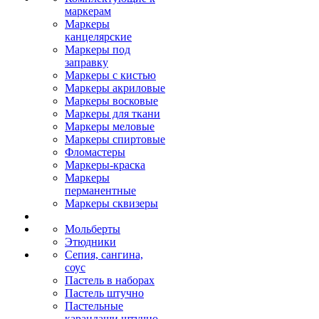
маркерам
Маркеры
канцелярские
Маркеры под
заправку
Маркеры с кистью
Маркеры акриловые
Маркеры восковые
Маркеры для ткани
Маркеры меловые
Маркеры спиртовые
Фломастеры
Маркеры-краска
Маркеры
перманентные
Маркеры сквизеры
Мольберты
Этюдники
Сепия, сангина,
соус
Пастель в наборах
Пастель штучно
Пастельные
карандаши штучно