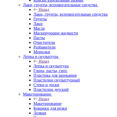
Краски аэрозольные разные
Лаки, грунты, вспомогательные средства
Назад
Лаки, грунты, вспомогательные средства
Грунты
Лаки
Масла
Маскирующие жидкости
Пасты
Очистители
Разбавители
Морилки
Лепка и скульптура
Назад
Лепка и скульптура
Глина, пасты, гипс
Пластика для запекания
Пластилин скульптурный
Стеки и доски
Пластилин детский
Макетирование
Назад
Макетирование
Коврики для резки
Лезвия