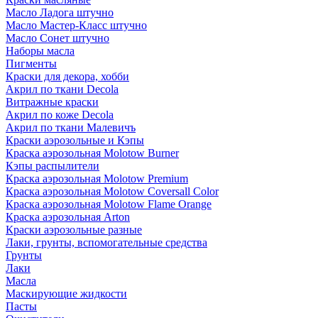
Масло Ладога штучно
Масло Мастер-Класс штучно
Масло Сонет штучно
Наборы масла
Пигменты
Краски для декора, хобби
Акрил по ткани Decola
Витражные краски
Акрил по коже Decola
Акрил по ткани Малевичъ
Краски аэрозольные и Кэпы
Краска аэрозольная Molotow Burner
Кэпы распылители
Краска аэрозольная Molotow Premium
Краска аэрозольная Molotow Coversall Color
Краска аэрозольная Molotow Flame Orange
Краска аэрозольная Arton
Краски аэрозольные разные
Лаки, грунты, вспомогательные средства
Грунты
Лаки
Масла
Маскирующие жидкости
Пасты