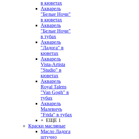
в кюветах
Акварель
"Белые Ночи"
в кюветах
Акварель
"Белые Ночи"
в тубах
Акварель
"Ладога" в
кюветах
Акварель
Vista-Artista
"Studio" в
кюветах
Акварель
Royal Talens
"Van Gogh" в
тубах
Акварель
Малевичъ
"Frida" в тубах
+ ЕЩЕ 1
Краски масляные
Масло Ладога
штучно