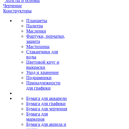
Холсты и основы
Черчение
Конструкторы
Планшеты
Палитра
Масленки
Фартуки, перчатки,
защита
Мастихины
Стаканчики для
воды
Цветовой круг и
выкраски
Уход и хранение
Подрамники
Принадлежности
для графики
Бумага для акварели
Бумага для графики
Бумага для черчения
Бумага для
маркеров
Бумага для акрила и