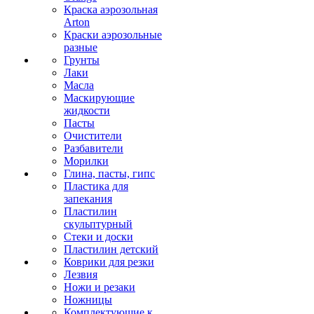
Краска аэрозольная
Arton
Краски аэрозольные
разные
Грунты
Лаки
Масла
Маскирующие
жидкости
Пасты
Очистители
Разбавители
Морилки
Глина, пасты, гипс
Пластика для
запекания
Пластилин
скульптурный
Стеки и доски
Пластилин детский
Коврики для резки
Лезвия
Ножи и резаки
Ножницы
Комплектующие к