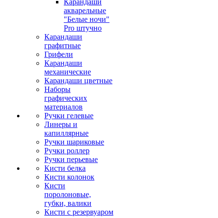
Карандаши
акварельные
"Белые ночи"
Pro штучно
Карандаши
графитные
Грифели
Карандаши
механические
Карандаши цветные
Наборы
графических
материалов
Ручки гелевые
Линеры и
капиллярные
Ручки шариковые
Ручки роллер
Ручки перьевые
Кисти белка
Кисти колонок
Кисти
поролоновые,
губки, валики
Кисти с резервуаром