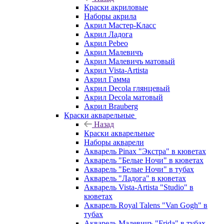
Краски акриловые
Наборы акрила
Акрил Мастер-Класс
Акрил Ладога
Акрил Pebeo
Акрил Малевичъ
Акрил Малевичъ матовый
Акрил Vista-Artista
Акрил Гамма
Акрил Decola глянцевый
Акрил Decola матовый
Акрил Brauberg
Краски акварельные
Назад
Краски акварельные
Наборы акварели
Акварель Pinax "Экстра" в кюветах
Акварель "Белые Ночи" в кюветах
Акварель "Белые Ночи" в тубах
Акварель "Ладога" в кюветах
Акварель Vista-Artista "Studio" в
кюветах
Акварель Royal Talens "Van Gogh" в
тубах
Акварель Малевичъ "Frida" в тубах