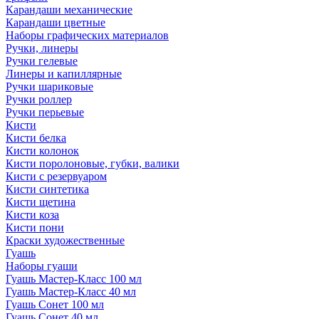
Карандаши механические
Карандаши цветные
Наборы графических материалов
Ручки, линеры
Ручки гелевые
Линеры и капиллярные
Ручки шариковые
Ручки роллер
Ручки перьевые
Кисти
Кисти белка
Кисти колонок
Кисти поролоновые, губки, валики
Кисти с резервуаром
Кисти синтетика
Кисти щетина
Кисти коза
Кисти пони
Краски художественные
Гуашь
Наборы гуаши
Гуашь Мастер-Класс 100 мл
Гуашь Мастер-Класс 40 мл
Гуашь Сонет 100 мл
Гуашь Сонет 40 мл