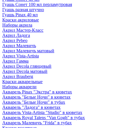
Гуашь Сонет 100 мл перламутровая
Гуашь разная штучно
Гуашь Pinax 40 мл
Краски акриловые
Наборы акрила
Акрил Мастер-Класс
Акрил Ладога
Акрил Pebeo
Акрил Малевичъ
Акрил Малевичъ матовый
Акрил Vista-Artista
Акрил Гамма
Акрил Decola глянцевый
Акрил Decola матовый
Акрил Brauberg
Краски акварельные
Наборы акварели
Акварель Pinax "Экстра" в кюветах
Акварель "Белые Ночи" в кюветах
Акварель "Белые Ночи" в тубах
Акварель "Ладога" в кюветах
Акварель Vista-Artista "Studio" в кюветах
Акварель Royal Talens "Van Gogh" в тубах
Акварель Малевичъ "Frida" в тубах
Краски масляные