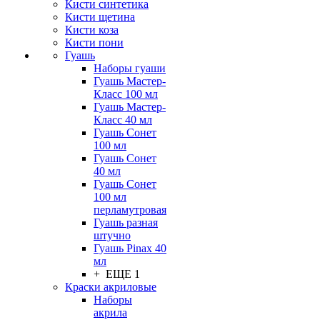
Кисти синтетика
Кисти щетина
Кисти коза
Кисти пони
Гуашь
Наборы гуаши
Гуашь Мастер-
Класс 100 мл
Гуашь Мастер-
Класс 40 мл
Гуашь Сонет
100 мл
Гуашь Сонет
40 мл
Гуашь Сонет
100 мл
перламутровая
Гуашь разная
штучно
Гуашь Pinax 40
мл
+ ЕЩЕ 1
Краски акриловые
Наборы
акрила