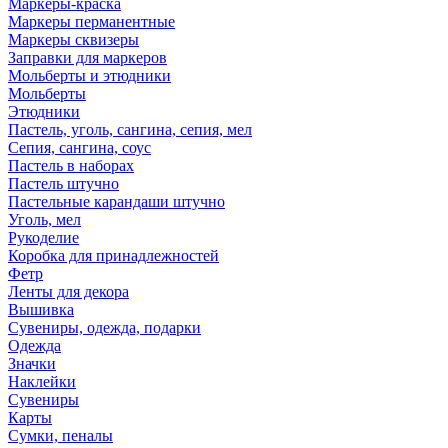
Маркеры-краска
Маркеры перманентные
Маркеры сквизеры
Заправки для маркеров
Мольберты и этюдники
Мольберты
Этюдники
Пастель, уголь, сангина, сепия, мел
Сепия, сангина, соус
Пастель в наборах
Пастель штучно
Пастельные карандаши штучно
Уголь, мел
Рукоделие
Коробка для принадлежностей
Фетр
Ленты для декора
Вышивка
Сувениры, одежда, подарки
Одежда
Значки
Наклейки
Сувениры
Карты
Сумки, пеналы