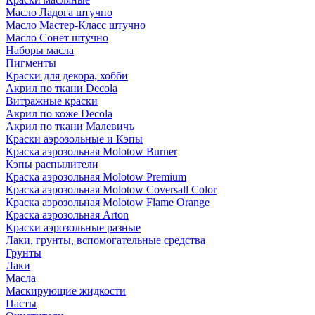
Масло Ладога штучно
Масло Мастер-Класс штучно
Масло Сонет штучно
Наборы масла
Пигменты
Краски для декора, хобби
Акрил по ткани Decola
Витражные краски
Акрил по коже Decola
Акрил по ткани Малевичъ
Краски аэрозольные и Кэпы
Краска аэрозольная Molotow Burner
Кэпы распылители
Краска аэрозольная Molotow Premium
Краска аэрозольная Molotow Coversall Color
Краска аэрозольная Molotow Flame Orange
Краска аэрозольная Arton
Краски аэрозольные разные
Лаки, грунты, вспомогательные средства
Грунты
Лаки
Масла
Маскирующие жидкости
Пасты