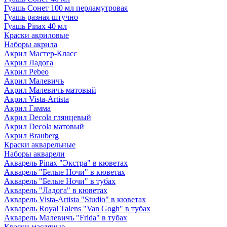
Гуашь Сонет 100 мл перламутровая
Гуашь разная штучно
Гуашь Pinax 40 мл
Краски акриловые
Наборы акрила
Акрил Мастер-Класс
Акрил Ладога
Акрил Pebeo
Акрил Малевичъ
Акрил Малевичъ матовый
Акрил Vista-Artista
Акрил Гамма
Акрил Decola глянцевый
Акрил Decola матовый
Акрил Brauberg
Краски акварельные
Наборы акварели
Акварель Pinax "Экстра" в кюветах
Акварель "Белые Ночи" в кюветах
Акварель "Белые Ночи" в тубах
Акварель "Ладога" в кюветах
Акварель Vista-Artista "Studio" в кюветах
Акварель Royal Talens "Van Gogh" в тубах
Акварель Малевичъ "Frida" в тубах
Краски масляные