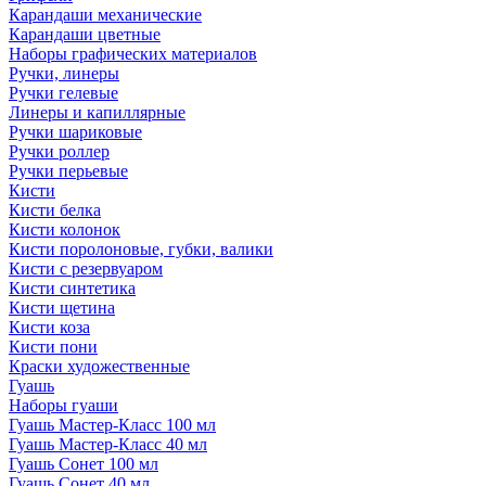
Карандаши механические
Карандаши цветные
Наборы графических материалов
Ручки, линеры
Ручки гелевые
Линеры и капиллярные
Ручки шариковые
Ручки роллер
Ручки перьевые
Кисти
Кисти белка
Кисти колонок
Кисти поролоновые, губки, валики
Кисти с резервуаром
Кисти синтетика
Кисти щетина
Кисти коза
Кисти пони
Краски художественные
Гуашь
Наборы гуаши
Гуашь Мастер-Класс 100 мл
Гуашь Мастер-Класс 40 мл
Гуашь Сонет 100 мл
Гуашь Сонет 40 мл