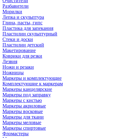
Очистители
Разбавители
Морилки
Лепка и скульптура
Глина, пасты, гипс
Пластика для запекания
Пластилин скульптурный
Стеки и доски
Пластилин детский
Макетирование
Коврики для резки
Лезвия
Ножи и резаки
Ножницы
Маркеры и комплектующие
Комплектующие к маркерам
Маркеры канцелярские
Маркеры под заправку
Маркеры с кистью
Маркеры акриловые
Маркеры восковые
Маркеры для ткани
Маркеры меловые
Маркеры спиртовые
Фломастеры