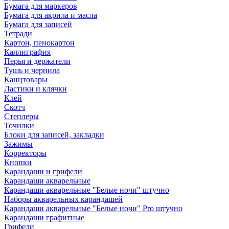
Бумага для маркеров
Бумага для акрила и масла
Бумага для записей
Тетради
Картон, пенокартон
Каллиграфия
Перья и держатели
Тушь и чернила
Канцтовары
Ластики и клячки
Клей
Скотч
Степлеры
Точилки
Блоки для записей, закладки
Зажимы
Корректоры
Кнопки
Карандаши и грифели
Карандаши акварельные
Карандаши акварельные "Белые ночи" штучно
Наборы акварельных карандашей
Карандаши акварельные "Белые ночи" Pro штучно
Карандаши графитные
Грифели