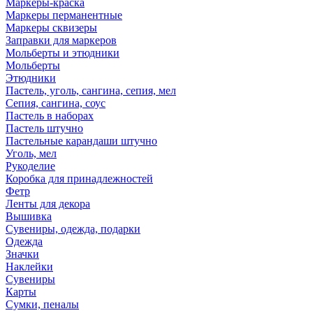
Маркеры-краска
Маркеры перманентные
Маркеры сквизеры
Заправки для маркеров
Мольберты и этюдники
Мольберты
Этюдники
Пастель, уголь, сангина, сепия, мел
Сепия, сангина, соус
Пастель в наборах
Пастель штучно
Пастельные карандаши штучно
Уголь, мел
Рукоделие
Коробка для принадлежностей
Фетр
Ленты для декора
Вышивка
Сувениры, одежда, подарки
Одежда
Значки
Наклейки
Сувениры
Карты
Сумки, пеналы