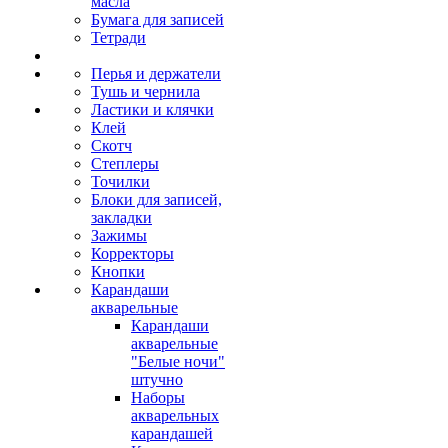
масла
Бумага для записей
Тетради
Перья и держатели
Тушь и чернила
Ластики и клячки
Клей
Скотч
Степлеры
Точилки
Блоки для записей,
закладки
Зажимы
Корректоры
Кнопки
Карандаши
акварельные
Карандаши
акварельные
"Белые ночи"
штучно
Наборы
акварельных
карандашей