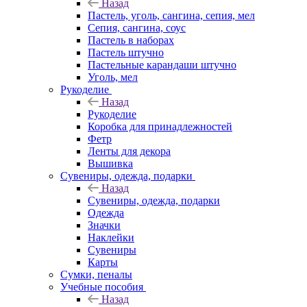
Назад
Пастель, уголь, сангина, сепия, мел
Сепия, сангина, соус
Пастель в наборах
Пастель штучно
Пастельные карандаши штучно
Уголь, мел
Рукоделие
Назад
Рукоделие
Коробка для принадлежностей
Фетр
Ленты для декора
Вышивка
Сувениры, одежда, подарки
Назад
Сувениры, одежда, подарки
Одежда
Значки
Наклейки
Сувениры
Карты
Сумки, пеналы
Учебные пособия
Назад