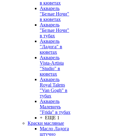
в кюветах
Акварель
"Белые Ночи"
в кюветах
Акварель
"Белые Ночи"
в тубах
Акварель
"Ладога" в
кюветах
Акварель
Vista-Artista
"Studio" в
кюветах
Акварель
Royal Talens
"Van Gogh" в
тубах
Акварель
Малевичъ
"Frida" в тубах
+ ЕЩЕ 1
Краски масляные
Масло Ладога
штучно