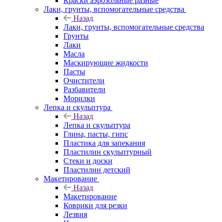
Краски аэрозольные разные
Лаки, грунты, вспомогательные средства
Назад
Лаки, грунты, вспомогательные средства
Грунты
Лаки
Масла
Маскирующие жидкости
Пасты
Очистители
Разбавители
Морилки
Лепка и скульптура
Назад
Лепка и скульптура
Глина, пасты, гипс
Пластика для запекания
Пластилин скульптурный
Стеки и доски
Пластилин детский
Макетирование
Назад
Макетирование
Коврики для резки
Лезвия