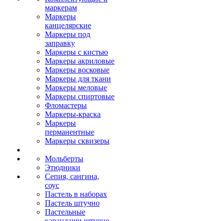
маркерам
Маркеры
канцелярские
Маркеры под
заправку
Маркеры с кистью
Маркеры акриловые
Маркеры восковые
Маркеры для ткани
Маркеры меловые
Маркеры спиртовые
Фломастеры
Маркеры-краска
Маркеры
перманентные
Маркеры сквизеры
Мольберты
Этюдники
Сепия, сангина,
соус
Пастель в наборах
Пастель штучно
Пастельные
карандаши штучно