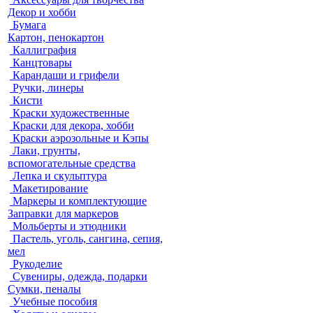
Декор и хобби
Бумага
Картон, пенокартон
Каллиграфия
Канцтовары
Карандаши и грифели
Ручки, линеры
Кисти
Краски художественные
Краски для декора, хобби
Краски аэрозольные и Кэпы
Лаки, грунты,
вспомогательные средства
Лепка и скульптура
Макетирование
Маркеры и комплектующие
Заправки для маркеров
Мольберты и этюдники
Пастель, уголь, сангина, сепия,
мел
Рукоделие
Сувениры, одежда, подарки
Сумки, пеналы
Учебные пособия