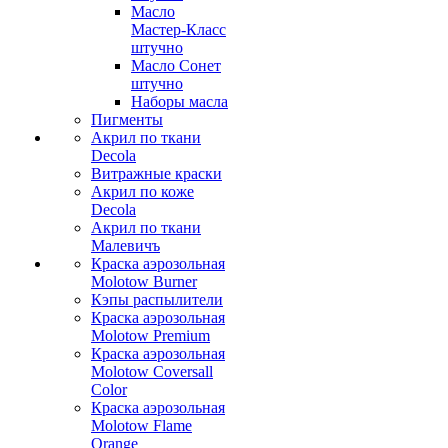
Масло
Мастер-Класс
штучно
Масло Сонет
штучно
Наборы масла
Пигменты
Акрил по ткани
Decola
Витражные краски
Акрил по коже
Decola
Акрил по ткани
Малевичъ
Краска аэрозольная
Molotow Burner
Кэпы распылители
Краска аэрозольная
Molotow Premium
Краска аэрозольная
Molotow Coversall
Color
Краска аэрозольная
Molotow Flame
Orange