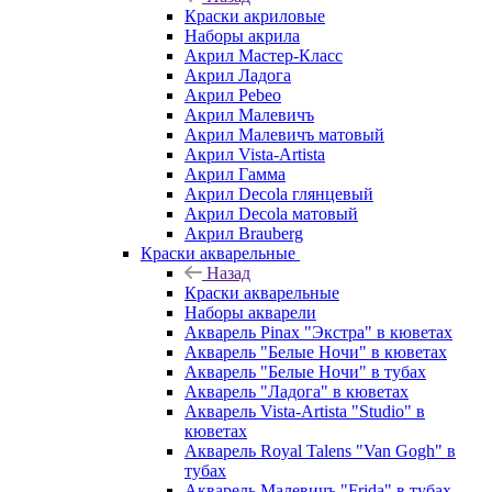
Краски акриловые
Наборы акрила
Акрил Мастер-Класс
Акрил Ладога
Акрил Pebeo
Акрил Малевичъ
Акрил Малевичъ матовый
Акрил Vista-Artista
Акрил Гамма
Акрил Decola глянцевый
Акрил Decola матовый
Акрил Brauberg
Краски акварельные
Назад
Краски акварельные
Наборы акварели
Акварель Pinax "Экстра" в кюветах
Акварель "Белые Ночи" в кюветах
Акварель "Белые Ночи" в тубах
Акварель "Ладога" в кюветах
Акварель Vista-Artista "Studio" в
кюветах
Акварель Royal Talens "Van Gogh" в
тубах
Акварель Малевичъ "Frida" в тубах