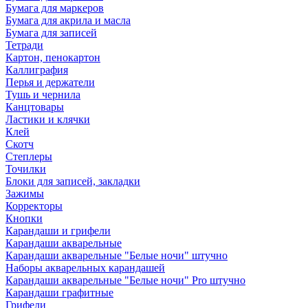
Бумага для маркеров
Бумага для акрила и масла
Бумага для записей
Тетради
Картон, пенокартон
Каллиграфия
Перья и держатели
Тушь и чернила
Канцтовары
Ластики и клячки
Клей
Скотч
Степлеры
Точилки
Блоки для записей, закладки
Зажимы
Корректоры
Кнопки
Карандаши и грифели
Карандаши акварельные
Карандаши акварельные "Белые ночи" штучно
Наборы акварельных карандашей
Карандаши акварельные "Белые ночи" Pro штучно
Карандаши графитные
Грифели