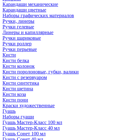
Карандаши механические
Карандаши цветные
Наборы графических материалов
Ручки, линеры
Ручки гелевые
Линеры и капиллярные
Ручки шариковые
Ручки роллер
Ручки перьевые
Кисти
Кисти белка
Кисти колонок
Кисти поролоновые, губки, валики
Кисти с резервуаром
Кисти синтетика
Кисти щетина
Кисти коза
Кисти пони
Краски художественные
Гуашь
Наборы гуаши
Гуашь Мастер-Класс 100 мл
Гуашь Мастер-Класс 40 мл
Гуашь Сонет 100 мл
Гуашь Сонет 40 мл