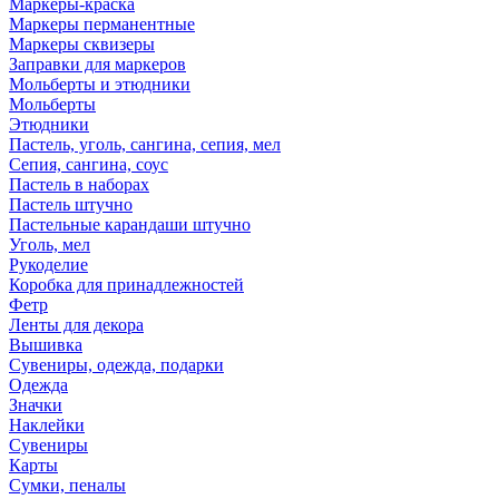
Маркеры-краска
Маркеры перманентные
Маркеры сквизеры
Заправки для маркеров
Мольберты и этюдники
Мольберты
Этюдники
Пастель, уголь, сангина, сепия, мел
Сепия, сангина, соус
Пастель в наборах
Пастель штучно
Пастельные карандаши штучно
Уголь, мел
Рукоделие
Коробка для принадлежностей
Фетр
Ленты для декора
Вышивка
Сувениры, одежда, подарки
Одежда
Значки
Наклейки
Сувениры
Карты
Сумки, пеналы