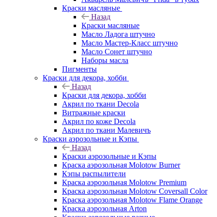
Краски масляные
Назад
Краски масляные
Масло Ладога штучно
Масло Мастер-Класс штучно
Масло Сонет штучно
Наборы масла
Пигменты
Краски для декора, хобби
Назад
Краски для декора, хобби
Акрил по ткани Decola
Витражные краски
Акрил по коже Decola
Акрил по ткани Малевичъ
Краски аэрозольные и Кэпы
Назад
Краски аэрозольные и Кэпы
Краска аэрозольная Molotow Burner
Кэпы распылители
Краска аэрозольная Molotow Premium
Краска аэрозольная Molotow Coversall Color
Краска аэрозольная Molotow Flame Orange
Краска аэрозольная Arton