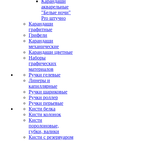
Карандаши
акварельные
"Белые ночи"
Pro штучно
Карандаши
графитные
Грифели
Карандаши
механические
Карандаши цветные
Наборы
графических
материалов
Ручки гелевые
Линеры и
капиллярные
Ручки шариковые
Ручки роллер
Ручки перьевые
Кисти белка
Кисти колонок
Кисти
поролоновые,
губки, валики
Кисти с резервуаром