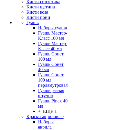
Кисти синтетика
Кисти щетина
Кисти коза
Кисти пони
Гуашь
Наборы гуаши
Гуашь Мастер-
Класс 100 мл
Гуашь Мастер-
Класс 40 мл
Гуашь Сонет
100 мл
Гуашь Сонет
40 мл
Гуашь Сонет
100 мл
перламутровая
Гуашь разная
штучно
Гуашь Pinax 40
мл
+ ЕЩЕ 1
Краски акриловые
Наборы
акрила