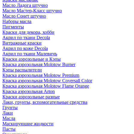
Масло Ладога штучно
Масло Мастер-Класс штучно
Масло Сонет штучно
Наборы масла
Пигменты
Краски для декора, хобби
Акрил по ткани Decola
Витражные краски
Акрил по коже Decola
Акрил по ткани Малевичъ
Краски аэрозольные и Кэпы
Краска аэрозольная Molotow Burner
Кэпы распылители
Краска аэрозольная Molotow Premium
Краска аэрозольная Molotow Coversall Color
Краска аэрозольная Molotow Flame Orange
Краска аэрозольная Arton
Краски аэрозольные разные
Лаки, грунты, вспомогательные средства
Грунты
Лаки
Масла
Маскирующие жидкости
Пасты