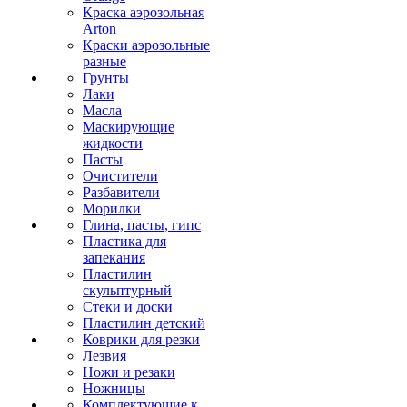
Краска аэрозольная
Arton
Краски аэрозольные
разные
Грунты
Лаки
Масла
Маскирующие
жидкости
Пасты
Очистители
Разбавители
Морилки
Глина, пасты, гипс
Пластика для
запекания
Пластилин
скульптурный
Стеки и доски
Пластилин детский
Коврики для резки
Лезвия
Ножи и резаки
Ножницы
Комплектующие к