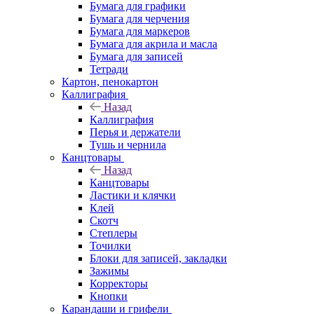
Бумага для графики
Бумага для черчения
Бумага для маркеров
Бумага для акрила и масла
Бумага для записей
Тетради
Картон, пенокартон
Каллиграфия
Назад
Каллиграфия
Перья и держатели
Тушь и чернила
Канцтовары
Назад
Канцтовары
Ластики и клячки
Клей
Скотч
Степлеры
Точилки
Блоки для записей, закладки
Зажимы
Корректоры
Кнопки
Карандаши и грифели