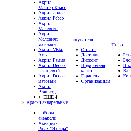
Акрил
Мастер-Класс
Акрил Ладога
Акрил Pebeo
Акрил
Малевичъ
Акрил
Малевичъ
Покупателю
матовый
Инфо
Акрил Vista-
Оплата
Artista
Доставка
Реп
Акрил Гамма
Дисконт
Бло
Акрил Decola
Подарочная
Шк
глянцевый
карта
Вак
Акрил Decola
Гарантия
Кон
матовый
Организациям
Акрил
Brauberg
+ ЕЩЕ 4
Краски акварельные
Наборы
акварели
Акварель
Pinax "Экстра"