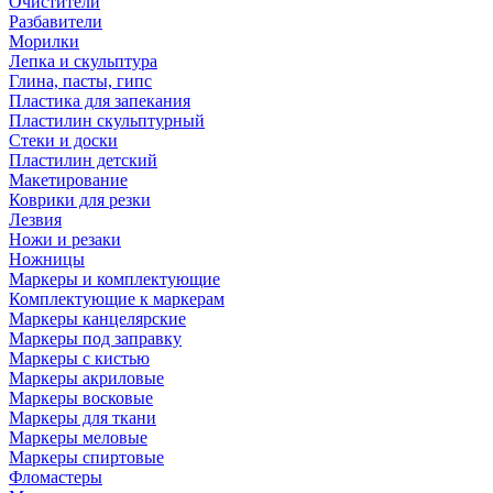
Очистители
Разбавители
Морилки
Лепка и скульптура
Глина, пасты, гипс
Пластика для запекания
Пластилин скульптурный
Стеки и доски
Пластилин детский
Макетирование
Коврики для резки
Лезвия
Ножи и резаки
Ножницы
Маркеры и комплектующие
Комплектующие к маркерам
Маркеры канцелярские
Маркеры под заправку
Маркеры с кистью
Маркеры акриловые
Маркеры восковые
Маркеры для ткани
Маркеры меловые
Маркеры спиртовые
Фломастеры