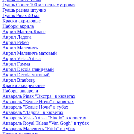
Гуашь Сонет 100 мл перламутровая
Гуашь разная штучно
Гуашь Pinax 40 мл
Краски акриловые
Наборы акрила
Акрил Мастер-Класс
Акрил Ладога
Акрил Pebeo
Акрил Малевичъ
Акрил Малевичъ матовый
Акрил Vista-Artista
Акрил Гамма
Акрил Decola глянцевый
Акрил Decola матовый
Акрил Brauberg
Краски акварельные
Наборы акварели
Акварель Pinax "Экстра" в кюветах
Акварель "Белые Ночи" в кюветах
Акварель "Белые Ночи" в тубах
Акварель "Ладога" в кюветах
Акварель Vista-Artista "Studio" в кюветах
Акварель Royal Talens "Van Gogh" в тубах
Акварель Малевичъ "Frida" в тубах
Краски масляные