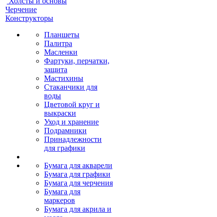
Холсты и основы
Черчение
Конструкторы
Планшеты
Палитра
Масленки
Фартуки, перчатки,
защита
Мастихины
Стаканчики для
воды
Цветовой круг и
выкраски
Уход и хранение
Подрамники
Принадлежности
для графики
Бумага для акварели
Бумага для графики
Бумага для черчения
Бумага для
маркеров
Бумага для акрила и