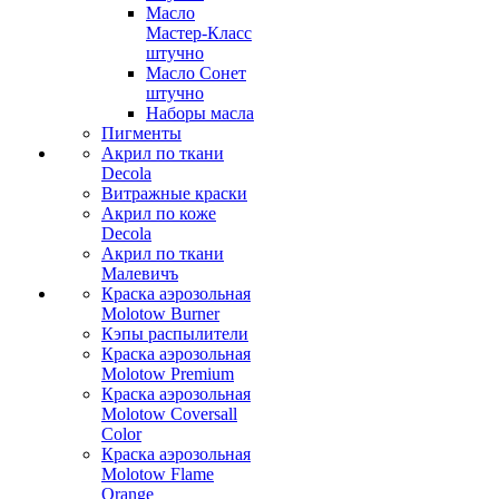
Масло
Мастер-Класс
штучно
Масло Сонет
штучно
Наборы масла
Пигменты
Акрил по ткани
Decola
Витражные краски
Акрил по коже
Decola
Акрил по ткани
Малевичъ
Краска аэрозольная
Molotow Burner
Кэпы распылители
Краска аэрозольная
Molotow Premium
Краска аэрозольная
Molotow Coversall
Color
Краска аэрозольная
Molotow Flame
Orange