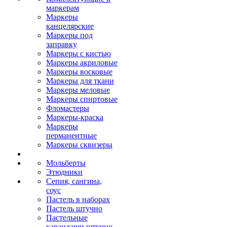
маркерам
Маркеры
канцелярские
Маркеры под
заправку
Маркеры с кистью
Маркеры акриловые
Маркеры восковые
Маркеры для ткани
Маркеры меловые
Маркеры спиртовые
Фломастеры
Маркеры-краска
Маркеры
перманентные
Маркеры сквизеры
Мольберты
Этюдники
Сепия, сангина,
соус
Пастель в наборах
Пастель штучно
Пастельные
карандаши штучно