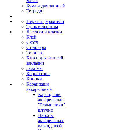
масла
Бумага для записей
Тетради
Перья и держатели
Тушь и чернила
Ластики и клячки
Клей
Скотч
Степлеры
Точилки
Блоки для записей,
закладки
Зажимы
Корректоры
Кнопки
Карандаши
акварельные
Карандаши
акварельные
"Белые ночи"
штучно
Наборы
акварельных
карандашей