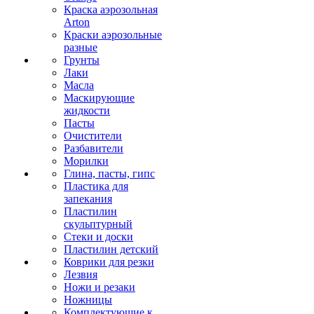
Краска аэрозольная
Arton
Краски аэрозольные
разные
Грунты
Лаки
Масла
Маскирующие
жидкости
Пасты
Очистители
Разбавители
Морилки
Глина, пасты, гипс
Пластика для
запекания
Пластилин
скульптурный
Стеки и доски
Пластилин детский
Коврики для резки
Лезвия
Ножи и резаки
Ножницы
Комплектующие к