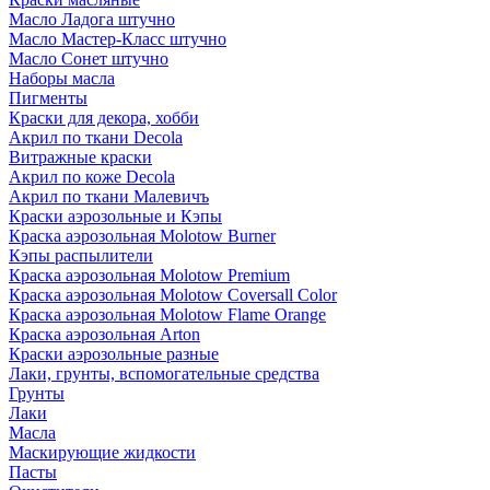
Масло Ладога штучно
Масло Мастер-Класс штучно
Масло Сонет штучно
Наборы масла
Пигменты
Краски для декора, хобби
Акрил по ткани Decola
Витражные краски
Акрил по коже Decola
Акрил по ткани Малевичъ
Краски аэрозольные и Кэпы
Краска аэрозольная Molotow Burner
Кэпы распылители
Краска аэрозольная Molotow Premium
Краска аэрозольная Molotow Coversall Color
Краска аэрозольная Molotow Flame Orange
Краска аэрозольная Arton
Краски аэрозольные разные
Лаки, грунты, вспомогательные средства
Грунты
Лаки
Масла
Маскирующие жидкости
Пасты