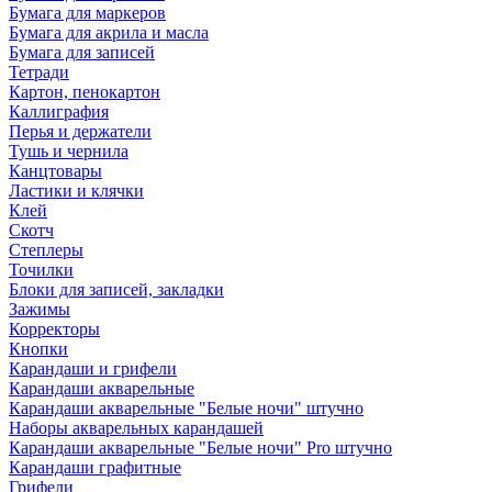
Бумага для маркеров
Бумага для акрила и масла
Бумага для записей
Тетради
Картон, пенокартон
Каллиграфия
Перья и держатели
Тушь и чернила
Канцтовары
Ластики и клячки
Клей
Скотч
Степлеры
Точилки
Блоки для записей, закладки
Зажимы
Корректоры
Кнопки
Карандаши и грифели
Карандаши акварельные
Карандаши акварельные "Белые ночи" штучно
Наборы акварельных карандашей
Карандаши акварельные "Белые ночи" Pro штучно
Карандаши графитные
Грифели