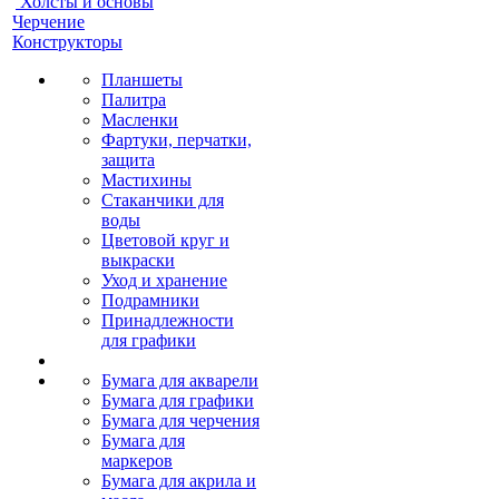
Холсты и основы
Черчение
Конструкторы
Планшеты
Палитра
Масленки
Фартуки, перчатки,
защита
Мастихины
Стаканчики для
воды
Цветовой круг и
выкраски
Уход и хранение
Подрамники
Принадлежности
для графики
Бумага для акварели
Бумага для графики
Бумага для черчения
Бумага для
маркеров
Бумага для акрила и