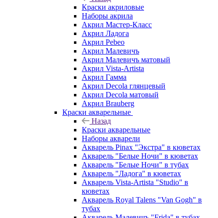
Краски акриловые
Наборы акрила
Акрил Мастер-Класс
Акрил Ладога
Акрил Pebeo
Акрил Малевичъ
Акрил Малевичъ матовый
Акрил Vista-Artista
Акрил Гамма
Акрил Decola глянцевый
Акрил Decola матовый
Акрил Brauberg
Краски акварельные
Назад
Краски акварельные
Наборы акварели
Акварель Pinax "Экстра" в кюветах
Акварель "Белые Ночи" в кюветах
Акварель "Белые Ночи" в тубах
Акварель "Ладога" в кюветах
Акварель Vista-Artista "Studio" в
кюветах
Акварель Royal Talens "Van Gogh" в
тубах
Акварель Малевичъ "Frida" в тубах