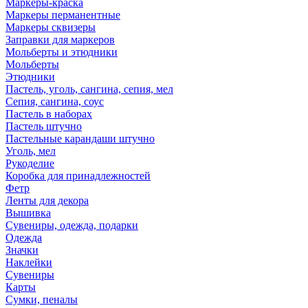
Маркеры-краска
Маркеры перманентные
Маркеры сквизеры
Заправки для маркеров
Мольберты и этюдники
Мольберты
Этюдники
Пастель, уголь, сангина, сепия, мел
Сепия, сангина, соус
Пастель в наборах
Пастель штучно
Пастельные карандаши штучно
Уголь, мел
Рукоделие
Коробка для принадлежностей
Фетр
Ленты для декора
Вышивка
Сувениры, одежда, подарки
Одежда
Значки
Наклейки
Сувениры
Карты
Сумки, пеналы