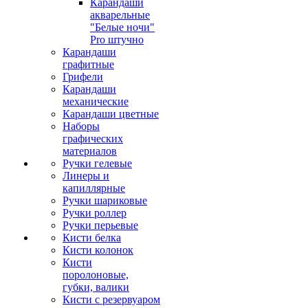
Карандаши
акварельные
"Белые ночи"
Pro штучно
Карандаши
графитные
Грифели
Карандаши
механические
Карандаши цветные
Наборы
графических
материалов
Ручки гелевые
Линеры и
капиллярные
Ручки шариковые
Ручки роллер
Ручки перьевые
Кисти белка
Кисти колонок
Кисти
поролоновые,
губки, валики
Кисти с резервуаром