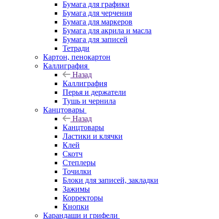
Бумага для графики
Бумага для черчения
Бумага для маркеров
Бумага для акрила и масла
Бумага для записей
Тетради
Картон, пенокартон
Каллиграфия
Назад
Каллиграфия
Перья и держатели
Тушь и чернила
Канцтовары
Назад
Канцтовары
Ластики и клячки
Клей
Скотч
Степлеры
Точилки
Блоки для записей, закладки
Зажимы
Корректоры
Кнопки
Карандаши и грифели