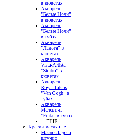
в кюветах
Акварель
"Белые Ночи"
в кюветах
Акварель
"Белые Ночи"
в тубах
Акварель
"Ладога" в
кюветах
Акварель
Vista-Artista
"Studio" в
кюветах
Акварель
Royal Talens
"Van Gogh" в
тубах
Акварель
Малевичъ
"Frida" в тубах
+ ЕЩЕ 1
Краски масляные
Масло Ладога
штучно