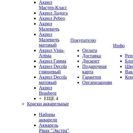
Акрил
Мастер-Класс
Акрил Ладога
Акрил Pebeo
Акрил
Малевичъ
Акрил
Малевичъ
Покупателю
матовый
Инфо
Акрил Vista-
Оплата
Artista
Доставка
Реп
Акрил Гамма
Дисконт
Бло
Акрил Decola
Подарочная
Шк
глянцевый
карта
Вак
Акрил Decola
Гарантия
Кон
матовый
Организациям
Акрил
Brauberg
+ ЕЩЕ 4
Краски акварельные
Наборы
акварели
Акварель
Pinax "Экстра"