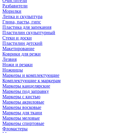
Очистители
Разбавители
Морилки
Лепка и скульптура
Глина, пасты, гипс
Пластика для запекания
Пластилин скульптурный
Стеки и доски
Пластилин детский
Макетирование
Коврики для резки
Лезвия
Ножи и резаки
Ножницы
Маркеры и комплектующие
Комплектующие к маркерам
Маркеры канцелярские
Маркеры под заправку
Маркеры с кистью
Маркеры акриловые
Маркеры восковые
Маркеры для ткани
Маркеры меловые
Маркеры спиртовые
Фломастеры