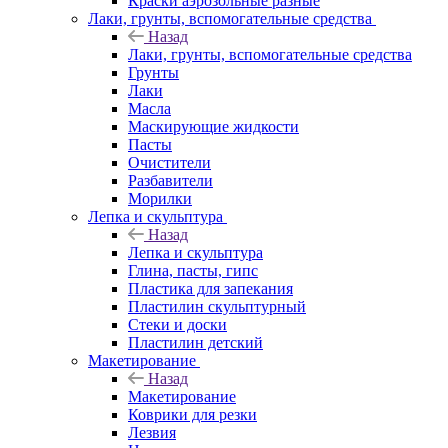
Краски аэрозольные разные
Лаки, грунты, вспомогательные средства
Назад
Лаки, грунты, вспомогательные средства
Грунты
Лаки
Масла
Маскирующие жидкости
Пасты
Очистители
Разбавители
Морилки
Лепка и скульптура
Назад
Лепка и скульптура
Глина, пасты, гипс
Пластика для запекания
Пластилин скульптурный
Стеки и доски
Пластилин детский
Макетирование
Назад
Макетирование
Коврики для резки
Лезвия