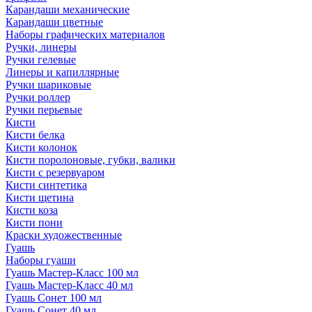
Карандаши механические
Карандаши цветные
Наборы графических материалов
Ручки, линеры
Ручки гелевые
Линеры и капиллярные
Ручки шариковые
Ручки роллер
Ручки перьевые
Кисти
Кисти белка
Кисти колонок
Кисти поролоновые, губки, валики
Кисти с резервуаром
Кисти синтетика
Кисти щетина
Кисти коза
Кисти пони
Краски художественные
Гуашь
Наборы гуаши
Гуашь Мастер-Класс 100 мл
Гуашь Мастер-Класс 40 мл
Гуашь Сонет 100 мл
Гуашь Сонет 40 мл