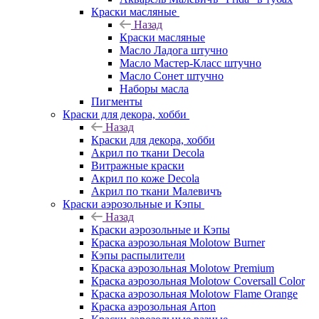
Краски масляные
Назад
Краски масляные
Масло Ладога штучно
Масло Мастер-Класс штучно
Масло Сонет штучно
Наборы масла
Пигменты
Краски для декора, хобби
Назад
Краски для декора, хобби
Акрил по ткани Decola
Витражные краски
Акрил по коже Decola
Акрил по ткани Малевичъ
Краски аэрозольные и Кэпы
Назад
Краски аэрозольные и Кэпы
Краска аэрозольная Molotow Burner
Кэпы распылители
Краска аэрозольная Molotow Premium
Краска аэрозольная Molotow Coversall Color
Краска аэрозольная Molotow Flame Orange
Краска аэрозольная Arton