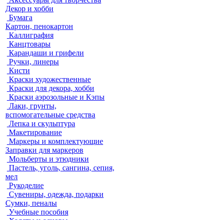
Декор и хобби
Бумага
Картон, пенокартон
Каллиграфия
Канцтовары
Карандаши и грифели
Ручки, линеры
Кисти
Краски художественные
Краски для декора, хобби
Краски аэрозольные и Кэпы
Лаки, грунты,
вспомогательные средства
Лепка и скульптура
Макетирование
Маркеры и комплектующие
Заправки для маркеров
Мольберты и этюдники
Пастель, уголь, сангина, сепия,
мел
Рукоделие
Сувениры, одежда, подарки
Сумки, пеналы
Учебные пособия