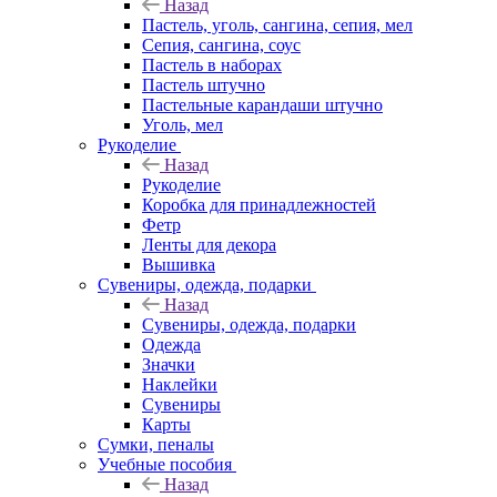
Назад
Пастель, уголь, сангина, сепия, мел
Сепия, сангина, соус
Пастель в наборах
Пастель штучно
Пастельные карандаши штучно
Уголь, мел
Рукоделие
Назад
Рукоделие
Коробка для принадлежностей
Фетр
Ленты для декора
Вышивка
Сувениры, одежда, подарки
Назад
Сувениры, одежда, подарки
Одежда
Значки
Наклейки
Сувениры
Карты
Сумки, пеналы
Учебные пособия
Назад