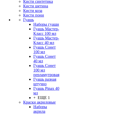
Кисти синтетика
Кисти щетина
Кисти коза
Кисти пони
Гуашь
Наборы гуаши
Гуашь Мастер-
Класс 100 мл
Гуашь Мастер-
Класс 40 мл
Гуашь Сонет
100 мл
Гуашь Сонет
40 мл
Гуашь Сонет
100 мл
перламутровая
Гуашь разная
штучно
Гуашь Pinax 40
мл
+ ЕЩЕ 1
Краски акриловые
Наборы
акрила