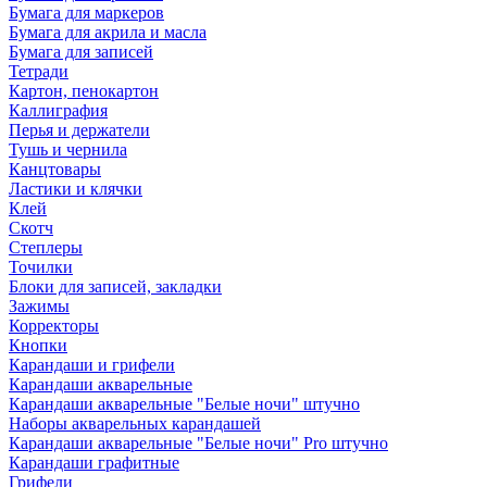
Бумага для маркеров
Бумага для акрила и масла
Бумага для записей
Тетради
Картон, пенокартон
Каллиграфия
Перья и держатели
Тушь и чернила
Канцтовары
Ластики и клячки
Клей
Скотч
Степлеры
Точилки
Блоки для записей, закладки
Зажимы
Корректоры
Кнопки
Карандаши и грифели
Карандаши акварельные
Карандаши акварельные "Белые ночи" штучно
Наборы акварельных карандашей
Карандаши акварельные "Белые ночи" Pro штучно
Карандаши графитные
Грифели