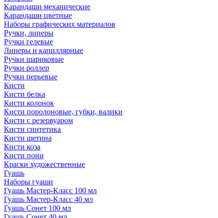
Карандаши механические
Карандаши цветные
Наборы графических материалов
Ручки, линеры
Ручки гелевые
Линеры и капиллярные
Ручки шариковые
Ручки роллер
Ручки перьевые
Кисти
Кисти белка
Кисти колонок
Кисти поролоновые, губки, валики
Кисти с резервуаром
Кисти синтетика
Кисти щетина
Кисти коза
Кисти пони
Краски художественные
Гуашь
Наборы гуаши
Гуашь Мастер-Класс 100 мл
Гуашь Мастер-Класс 40 мл
Гуашь Сонет 100 мл
Гуашь Сонет 40 мл