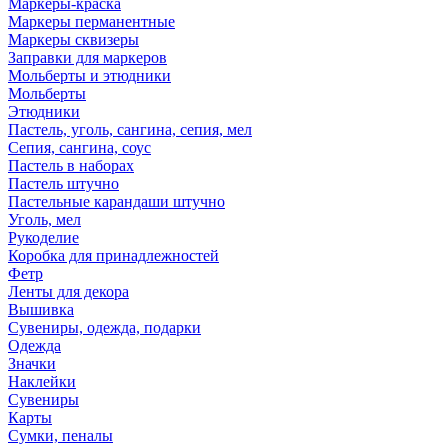
Маркеры-краска
Маркеры перманентные
Маркеры сквизеры
Заправки для маркеров
Мольберты и этюдники
Мольберты
Этюдники
Пастель, уголь, сангина, сепия, мел
Сепия, сангина, соус
Пастель в наборах
Пастель штучно
Пастельные карандаши штучно
Уголь, мел
Рукоделие
Коробка для принадлежностей
Фетр
Ленты для декора
Вышивка
Сувениры, одежда, подарки
Одежда
Значки
Наклейки
Сувениры
Карты
Сумки, пеналы