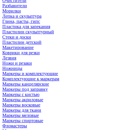
Очистители
Разбавители
Морилки
Лепка и скульптура
Глина, пасты, гипс
Пластика для запекания
Пластилин скульптурный
Стеки и доски
Пластилин детский
Макетирование
Коврики для резки
Лезвия
Ножи и резаки
Ножницы
Маркеры и комплектующие
Комплектующие к маркерам
Маркеры канцелярские
Маркеры под заправку
Маркеры с кистью
Маркеры акриловые
Маркеры восковые
Маркеры для ткани
Маркеры меловые
Маркеры спиртовые
Фломастеры