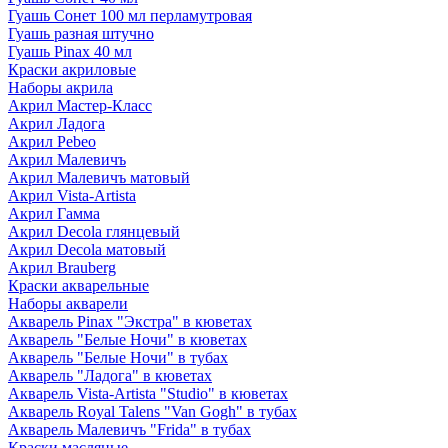
Гуашь Сонет 100 мл перламутровая
Гуашь разная штучно
Гуашь Pinax 40 мл
Краски акриловые
Наборы акрила
Акрил Мастер-Класс
Акрил Ладога
Акрил Pebeo
Акрил Малевичъ
Акрил Малевичъ матовый
Акрил Vista-Artista
Акрил Гамма
Акрил Decola глянцевый
Акрил Decola матовый
Акрил Brauberg
Краски акварельные
Наборы акварели
Акварель Pinax "Экстра" в кюветах
Акварель "Белые Ночи" в кюветах
Акварель "Белые Ночи" в тубах
Акварель "Ладога" в кюветах
Акварель Vista-Artista "Studio" в кюветах
Акварель Royal Talens "Van Gogh" в тубах
Акварель Малевичъ "Frida" в тубах
Краски масляные