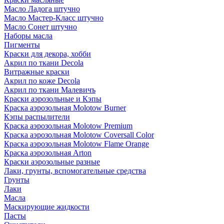
Масло Ладога штучно
Масло Мастер-Класс штучно
Масло Сонет штучно
Наборы масла
Пигменты
Краски для декора, хобби
Акрил по ткани Decola
Витражные краски
Акрил по коже Decola
Акрил по ткани Малевичъ
Краски аэрозольные и Кэпы
Краска аэрозольная Molotow Burner
Кэпы распылители
Краска аэрозольная Molotow Premium
Краска аэрозольная Molotow Coversall Color
Краска аэрозольная Molotow Flame Orange
Краска аэрозольная Arton
Краски аэрозольные разные
Лаки, грунты, вспомогательные средства
Грунты
Лаки
Масла
Маскирующие жидкости
Пасты