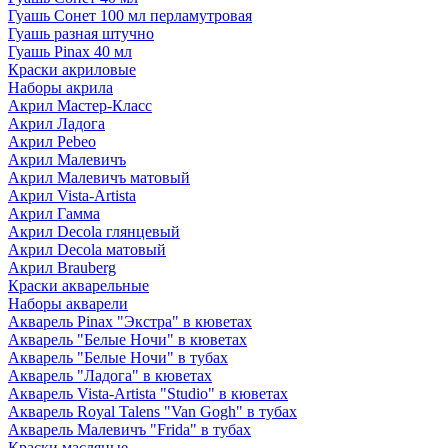
Гуашь Сонет 100 мл перламутровая
Гуашь разная штучно
Гуашь Pinax 40 мл
Краски акриловые
Наборы акрила
Акрил Мастер-Класс
Акрил Ладога
Акрил Pebeo
Акрил Малевичъ
Акрил Малевичъ матовый
Акрил Vista-Artista
Акрил Гамма
Акрил Decola глянцевый
Акрил Decola матовый
Акрил Brauberg
Краски акварельные
Наборы акварели
Акварель Pinax "Экстра" в кюветах
Акварель "Белые Ночи" в кюветах
Акварель "Белые Ночи" в тубах
Акварель "Ладога" в кюветах
Акварель Vista-Artista "Studio" в кюветах
Акварель Royal Talens "Van Gogh" в тубах
Акварель Малевичъ "Frida" в тубах
Краски масляные