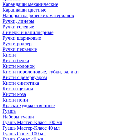
Карандаши механические
Карандаши цветные
Наборы графических материалов
Ручки, линеры
Ручки гелевые
Линеры и капиллярные
Ручки шариковые
Ручки роллер
Ручки перьевые
Кисти
Кисти белка
Кисти колонок
Кисти поролоновые, губки, валики
Кисти с резервуаром
Кисти синтетика
Кисти щетина
Кисти коза
Кисти пони
Краски художественные
Гуашь
Наборы гуаши
Гуашь Мастер-Класс 100 мл
Гуашь Мастер-Класс 40 мл
Гуашь Сонет 100 мл
Гуашь Сонет 40 мл