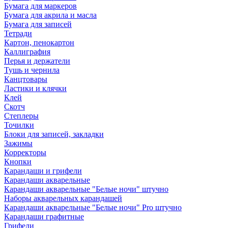
Бумага для маркеров
Бумага для акрила и масла
Бумага для записей
Тетради
Картон, пенокартон
Каллиграфия
Перья и держатели
Тушь и чернила
Канцтовары
Ластики и клячки
Клей
Скотч
Степлеры
Точилки
Блоки для записей, закладки
Зажимы
Корректоры
Кнопки
Карандаши и грифели
Карандаши акварельные
Карандаши акварельные "Белые ночи" штучно
Наборы акварельных карандашей
Карандаши акварельные "Белые ночи" Pro штучно
Карандаши графитные
Грифели