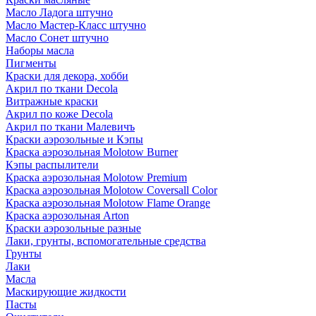
Масло Ладога штучно
Масло Мастер-Класс штучно
Масло Сонет штучно
Наборы масла
Пигменты
Краски для декора, хобби
Акрил по ткани Decola
Витражные краски
Акрил по коже Decola
Акрил по ткани Малевичъ
Краски аэрозольные и Кэпы
Краска аэрозольная Molotow Burner
Кэпы распылители
Краска аэрозольная Molotow Premium
Краска аэрозольная Molotow Coversall Color
Краска аэрозольная Molotow Flame Orange
Краска аэрозольная Arton
Краски аэрозольные разные
Лаки, грунты, вспомогательные средства
Грунты
Лаки
Масла
Маскирующие жидкости
Пасты