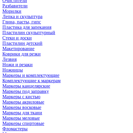
Очистители
Разбавители
Морилки
Лепка и скульптура
Глина, пасты, гипс
Пластика для запекания
Пластилин скульптурный
Стеки и доски
Пластилин детский
Макетирование
Коврики для резки
Лезвия
Ножи и резаки
Ножницы
Маркеры и комплектующие
Комплектующие к маркерам
Маркеры канцелярские
Маркеры под заправку
Маркеры с кистью
Маркеры акриловые
Маркеры восковые
Маркеры для ткани
Маркеры меловые
Маркеры спиртовые
Фломастеры