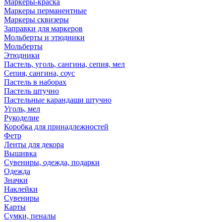
Маркеры-краска
Маркеры перманентные
Маркеры сквизеры
Заправки для маркеров
Мольберты и этюдники
Мольберты
Этюдники
Пастель, уголь, сангина, сепия, мел
Сепия, сангина, соус
Пастель в наборах
Пастель штучно
Пастельные карандаши штучно
Уголь, мел
Рукоделие
Коробка для принадлежностей
Фетр
Ленты для декора
Вышивка
Сувениры, одежда, подарки
Одежда
Значки
Наклейки
Сувениры
Карты
Сумки, пеналы