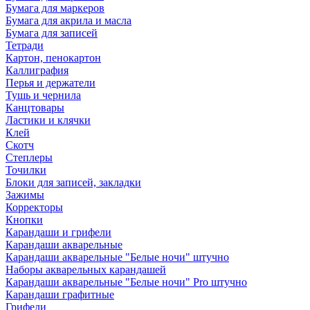
Бумага для маркеров
Бумага для акрила и масла
Бумага для записей
Тетради
Картон, пенокартон
Каллиграфия
Перья и держатели
Тушь и чернила
Канцтовары
Ластики и клячки
Клей
Скотч
Степлеры
Точилки
Блоки для записей, закладки
Зажимы
Корректоры
Кнопки
Карандаши и грифели
Карандаши акварельные
Карандаши акварельные "Белые ночи" штучно
Наборы акварельных карандашей
Карандаши акварельные "Белые ночи" Pro штучно
Карандаши графитные
Грифели