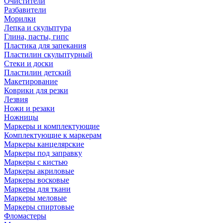
Очистители
Разбавители
Морилки
Лепка и скульптура
Глина, пасты, гипс
Пластика для запекания
Пластилин скульптурный
Стеки и доски
Пластилин детский
Макетирование
Коврики для резки
Лезвия
Ножи и резаки
Ножницы
Маркеры и комплектующие
Комплектующие к маркерам
Маркеры канцелярские
Маркеры под заправку
Маркеры с кистью
Маркеры акриловые
Маркеры восковые
Маркеры для ткани
Маркеры меловые
Маркеры спиртовые
Фломастеры