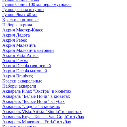
Гуашь Сонет 100 мл перламутровая
Гуашь разная штучно
Гуашь Pinax 40 мл
Краски акриловые
Наборы акрила
Акрил Мастер-Класс
Акрил Ладога
Акрил Pebeo
Акрил Малевичъ
Акрил Малевичъ матовый
Акрил Vista-Artista
Акрил Гамма
Акрил Decola глянцевый
Акрил Decola матовый
Акрил Brauberg
Краски акварельные
Наборы акварели
Акварель Pinax "Экстра" в кюветах
Акварель "Белые Ночи" в кюветах
Акварель "Белые Ночи" в тубах
Акварель "Ладога" в кюветах
Акварель Vista-Artista "Studio" в кюветах
Акварель Royal Talens "Van Gogh" в тубах
Акварель Малевичъ "Frida" в тубах
Краски масляные