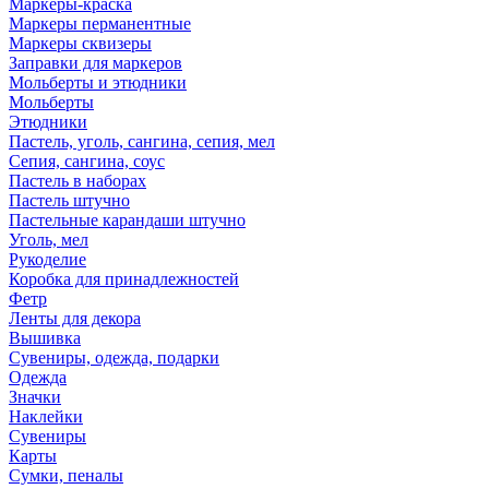
Маркеры-краска
Маркеры перманентные
Маркеры сквизеры
Заправки для маркеров
Мольберты и этюдники
Мольберты
Этюдники
Пастель, уголь, сангина, сепия, мел
Сепия, сангина, соус
Пастель в наборах
Пастель штучно
Пастельные карандаши штучно
Уголь, мел
Рукоделие
Коробка для принадлежностей
Фетр
Ленты для декора
Вышивка
Сувениры, одежда, подарки
Одежда
Значки
Наклейки
Сувениры
Карты
Сумки, пеналы