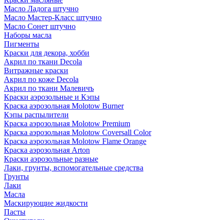
Масло Ладога штучно
Масло Мастер-Класс штучно
Масло Сонет штучно
Наборы масла
Пигменты
Краски для декора, хобби
Акрил по ткани Decola
Витражные краски
Акрил по коже Decola
Акрил по ткани Малевичъ
Краски аэрозольные и Кэпы
Краска аэрозольная Molotow Burner
Кэпы распылители
Краска аэрозольная Molotow Premium
Краска аэрозольная Molotow Coversall Color
Краска аэрозольная Molotow Flame Orange
Краска аэрозольная Arton
Краски аэрозольные разные
Лаки, грунты, вспомогательные средства
Грунты
Лаки
Масла
Маскирующие жидкости
Пасты