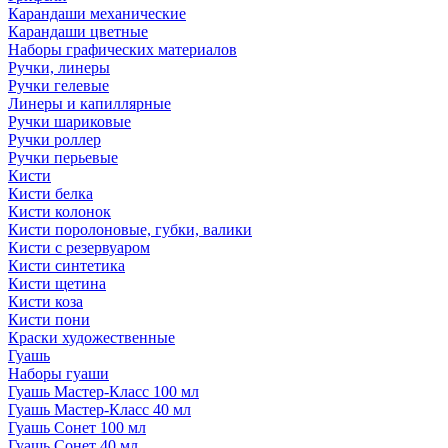
Карандаши механические
Карандаши цветные
Наборы графических материалов
Ручки, линеры
Ручки гелевые
Линеры и капиллярные
Ручки шариковые
Ручки роллер
Ручки перьевые
Кисти
Кисти белка
Кисти колонок
Кисти поролоновые, губки, валики
Кисти с резервуаром
Кисти синтетика
Кисти щетина
Кисти коза
Кисти пони
Краски художественные
Гуашь
Наборы гуаши
Гуашь Мастер-Класс 100 мл
Гуашь Мастер-Класс 40 мл
Гуашь Сонет 100 мл
Гуашь Сонет 40 мл