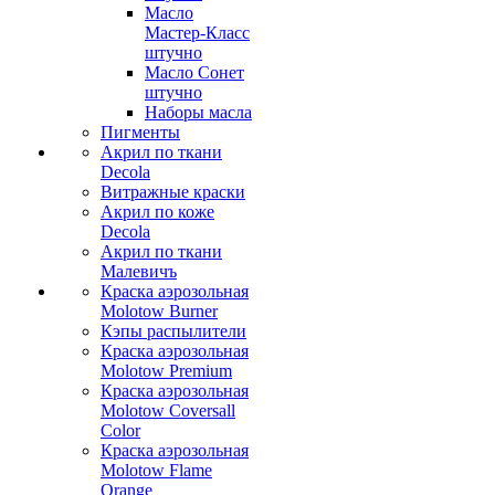
Масло
Мастер-Класс
штучно
Масло Сонет
штучно
Наборы масла
Пигменты
Акрил по ткани
Decola
Витражные краски
Акрил по коже
Decola
Акрил по ткани
Малевичъ
Краска аэрозольная
Molotow Burner
Кэпы распылители
Краска аэрозольная
Molotow Premium
Краска аэрозольная
Molotow Coversall
Color
Краска аэрозольная
Molotow Flame
Orange