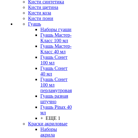
Кисти синтетика
Кисти щетина
Кисти коза
Кисти пони
Гуашь
Наборы гуаши
Гуашь Мастер-
Класс 100 мл
Гуашь Мастер-
Класс 40 мл
Гуашь Сонет
100 мл
Гуашь Сонет
40 мл
Гуашь Сонет
100 мл
перламутровая
Гуашь разная
штучно
Гуашь Pinax 40
мл
+ ЕЩЕ 1
Краски акриловые
Наборы
акрила