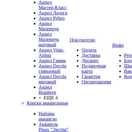
Акрил
Мастер-Класс
Акрил Ладога
Акрил Pebeo
Акрил
Малевичъ
Акрил
Малевичъ
Покупателю
матовый
Инфо
Акрил Vista-
Оплата
Artista
Доставка
Реп
Акрил Гамма
Дисконт
Бло
Акрил Decola
Подарочная
Шк
глянцевый
карта
Вак
Акрил Decola
Гарантия
Кон
матовый
Организациям
Акрил
Brauberg
+ ЕЩЕ 4
Краски акварельные
Наборы
акварели
Акварель
Pinax "Экстра"