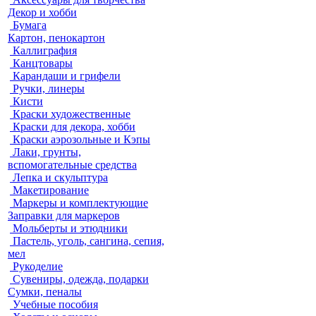
Декор и хобби
Бумага
Картон, пенокартон
Каллиграфия
Канцтовары
Карандаши и грифели
Ручки, линеры
Кисти
Краски художественные
Краски для декора, хобби
Краски аэрозольные и Кэпы
Лаки, грунты,
вспомогательные средства
Лепка и скульптура
Макетирование
Маркеры и комплектующие
Заправки для маркеров
Мольберты и этюдники
Пастель, уголь, сангина, сепия,
мел
Рукоделие
Сувениры, одежда, подарки
Сумки, пеналы
Учебные пособия