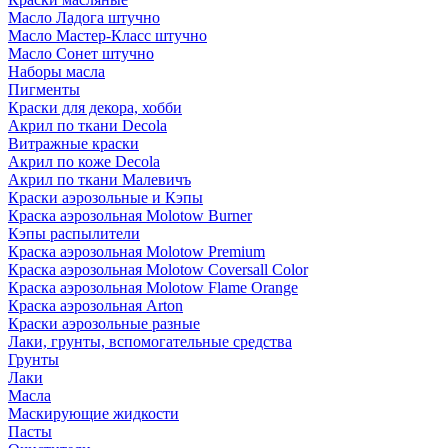
Масло Ладога штучно
Масло Мастер-Класс штучно
Масло Сонет штучно
Наборы масла
Пигменты
Краски для декора, хобби
Акрил по ткани Decola
Витражные краски
Акрил по коже Decola
Акрил по ткани Малевичъ
Краски аэрозольные и Кэпы
Краска аэрозольная Molotow Burner
Кэпы распылители
Краска аэрозольная Molotow Premium
Краска аэрозольная Molotow Coversall Color
Краска аэрозольная Molotow Flame Orange
Краска аэрозольная Arton
Краски аэрозольные разные
Лаки, грунты, вспомогательные средства
Грунты
Лаки
Масла
Маскирующие жидкости
Пасты