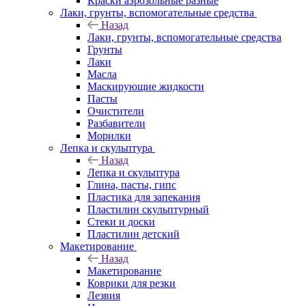
Краски аэрозольные разные
Лаки, грунты, вспомогательные средства
Назад
Лаки, грунты, вспомогательные средства
Грунты
Лаки
Масла
Маскирующие жидкости
Пасты
Очистители
Разбавители
Морилки
Лепка и скульптура
Назад
Лепка и скульптура
Глина, пасты, гипс
Пластика для запекания
Пластилин скульптурный
Стеки и доски
Пластилин детский
Макетирование
Назад
Макетирование
Коврики для резки
Лезвия