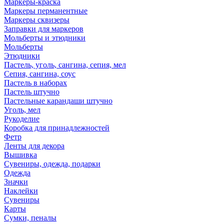
Маркеры-краска
Маркеры перманентные
Маркеры сквизеры
Заправки для маркеров
Мольберты и этюдники
Мольберты
Этюдники
Пастель, уголь, сангина, сепия, мел
Сепия, сангина, соус
Пастель в наборах
Пастель штучно
Пастельные карандаши штучно
Уголь, мел
Рукоделие
Коробка для принадлежностей
Фетр
Ленты для декора
Вышивка
Сувениры, одежда, подарки
Одежда
Значки
Наклейки
Сувениры
Карты
Сумки, пеналы