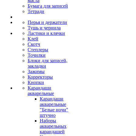
масла
Бумага для записей
Тетради
Перья и держатели
Тушь и чернила
Ластики и клячки
Клей
Скотч
Степлеры
Точилки
Блоки для записей,
закладки
Зажимы
Корректоры
Кнопки
Карандаши
акварельные
Карандаши
акварельные
"Белые ночи"
штучно
Наборы
акварельных
карандашей