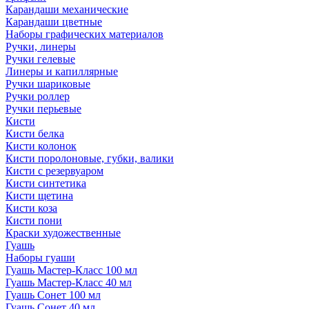
Карандаши механические
Карандаши цветные
Наборы графических материалов
Ручки, линеры
Ручки гелевые
Линеры и капиллярные
Ручки шариковые
Ручки роллер
Ручки перьевые
Кисти
Кисти белка
Кисти колонок
Кисти поролоновые, губки, валики
Кисти с резервуаром
Кисти синтетика
Кисти щетина
Кисти коза
Кисти пони
Краски художественные
Гуашь
Наборы гуаши
Гуашь Мастер-Класс 100 мл
Гуашь Мастер-Класс 40 мл
Гуашь Сонет 100 мл
Гуашь Сонет 40 мл