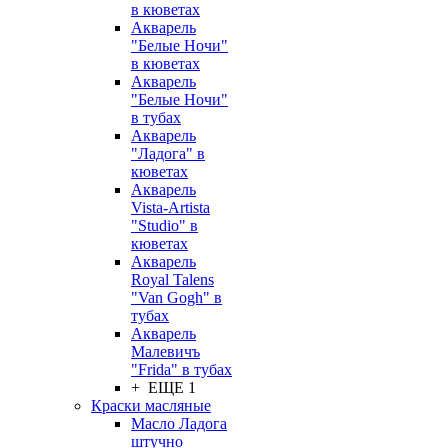
в кюветах
Акварель
"Белые Ночи"
в кюветах
Акварель
"Белые Ночи"
в тубах
Акварель
"Ладога" в
кюветах
Акварель
Vista-Artista
"Studio" в
кюветах
Акварель
Royal Talens
"Van Gogh" в
тубах
Акварель
Малевичъ
"Frida" в тубах
+ ЕЩЕ 1
Краски масляные
Масло Ладога
штучно