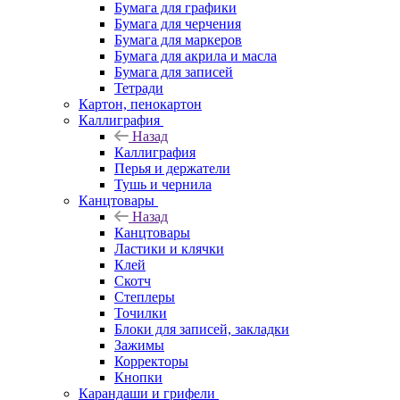
Бумага для графики
Бумага для черчения
Бумага для маркеров
Бумага для акрила и масла
Бумага для записей
Тетради
Картон, пенокартон
Каллиграфия
Назад
Каллиграфия
Перья и держатели
Тушь и чернила
Канцтовары
Назад
Канцтовары
Ластики и клячки
Клей
Скотч
Степлеры
Точилки
Блоки для записей, закладки
Зажимы
Корректоры
Кнопки
Карандаши и грифели