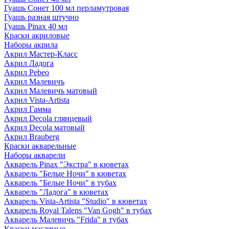
Гуашь Сонет 100 мл перламутровая
Гуашь разная штучно
Гуашь Pinax 40 мл
Краски акриловые
Наборы акрила
Акрил Мастер-Класс
Акрил Ладога
Акрил Pebeo
Акрил Малевичъ
Акрил Малевичъ матовый
Акрил Vista-Artista
Акрил Гамма
Акрил Decola глянцевый
Акрил Decola матовый
Акрил Brauberg
Краски акварельные
Наборы акварели
Акварель Pinax "Экстра" в кюветах
Акварель "Белые Ночи" в кюветах
Акварель "Белые Ночи" в тубах
Акварель "Ладога" в кюветах
Акварель Vista-Artista "Studio" в кюветах
Акварель Royal Talens "Van Gogh" в тубах
Акварель Малевичъ "Frida" в тубах
Краски масляные