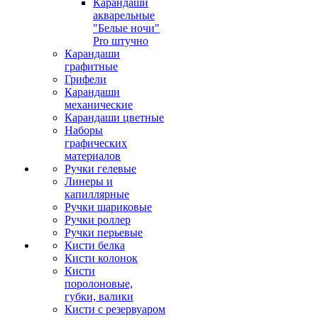
Карандаши
акварельные
"Белые ночи"
Pro штучно
Карандаши
графитные
Грифели
Карандаши
механические
Карандаши цветные
Наборы
графических
материалов
Ручки гелевые
Линеры и
капиллярные
Ручки шариковые
Ручки роллер
Ручки перьевые
Кисти белка
Кисти колонок
Кисти
поролоновые,
губки, валики
Кисти с резервуаром