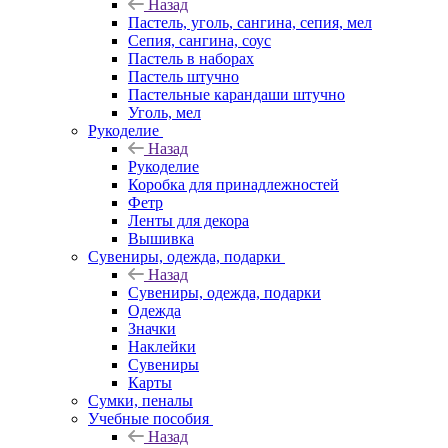
Назад
Пастель, уголь, сангина, сепия, мел
Сепия, сангина, соус
Пастель в наборах
Пастель штучно
Пастельные карандаши штучно
Уголь, мел
Рукоделие
Назад
Рукоделие
Коробка для принадлежностей
Фетр
Ленты для декора
Вышивка
Сувениры, одежда, подарки
Назад
Сувениры, одежда, подарки
Одежда
Значки
Наклейки
Сувениры
Карты
Сумки, пеналы
Учебные пособия
Назад