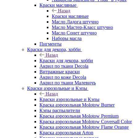
Краски масляные
Назад
Краски масляные
Масло Ладога штучно
Масло Мастер-Класс штучно
Масло Сонет штучно
Наборы масла
Пигменты
Краски для декора, хобби
Назад
Краски для декора, хобби
Акрил по ткани Decola
Витражные краски
Акрил по коже Decola
Акрил по ткани Малевичъ
Краски аэрозольные и Кэпы
Назад
Краски аэрозольные и Кэпы
Краска аэрозольная Molotow Burner
Кэпы распылители
Краска аэрозольная Molotow Premium
Краска аэрозольная Molotow Coversall Color
Краска аэрозольная Molotow Flame Orange
Краска аэрозольная Arton