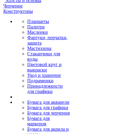
Холсты и основы
Черчение
Конструкторы
Планшеты
Палитра
Масленки
Фартуки, перчатки,
защита
Мастихины
Стаканчики для
воды
Цветовой круг и
выкраски
Уход и хранение
Подрамники
Принадлежности
для графики
Бумага для акварели
Бумага для графики
Бумага для черчения
Бумага для
маркеров
Бумага для акрила и