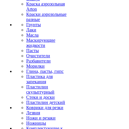
Краска аэрозольная
Arton
Краски аэрозольные
разные
Грунты
Лаки
Масла
Маскирующие
жидкости
Пасты
Очистители
Разбавители
Морилки
Глина, пасты, гипс
Пластика для
запекания
Пластилин
скульптурный
Стеки и доски
Пластилин детский
Коврики для резки
Лезвия
Ножи и резаки
Ножницы
Комплектующие к