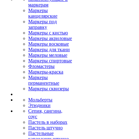
маркерам
Маркеры
канцелярские
Маркеры под
заправку
Маркеры с кистью
Маркеры акриловые
Маркеры восковые
Маркеры для ткани
Маркеры меловые
Маркеры спиртовые
Фломастеры
Маркеры-краска
Маркеры
перманентные
Маркеры сквизеры
Мольберты
Этюдники
Сепия, сангина,
соус
Пастель в наборах
Пастель штучно
Пастельные
карандаши штучно