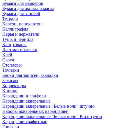
Бумага для маркеров
Бумага для акрила и масла
Бумага для записей
Тетради
Картон, пенокартон
Каллиграфия
Перья и держатели
Тушь и чернила
Канцтовары
Ластики и клячки
Клей
Скотч
Степлеры
Точилки
Блоки для записей, закладки
Зажимы
Корректоры
Кнопки
Карандаши и грифели
Карандаши акварельные
Карандаши акварельные "Белые ночи" штучно
Наборы акварельных карандашей
Карандаши акварельные "Белые ночи" Pro штучно
Карандаши графитные
Грифели