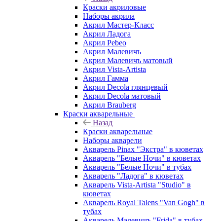
Краски акриловые
Наборы акрила
Акрил Мастер-Класс
Акрил Ладога
Акрил Pebeo
Акрил Малевичъ
Акрил Малевичъ матовый
Акрил Vista-Artista
Акрил Гамма
Акрил Decola глянцевый
Акрил Decola матовый
Акрил Brauberg
Краски акварельные
Назад
Краски акварельные
Наборы акварели
Акварель Pinax "Экстра" в кюветах
Акварель "Белые Ночи" в кюветах
Акварель "Белые Ночи" в тубах
Акварель "Ладога" в кюветах
Акварель Vista-Artista "Studio" в
кюветах
Акварель Royal Talens "Van Gogh" в
тубах
Акварель Малевичъ "Frida" в тубах