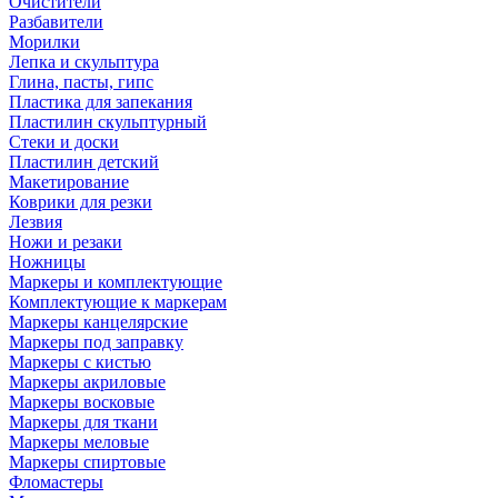
Очистители
Разбавители
Морилки
Лепка и скульптура
Глина, пасты, гипс
Пластика для запекания
Пластилин скульптурный
Стеки и доски
Пластилин детский
Макетирование
Коврики для резки
Лезвия
Ножи и резаки
Ножницы
Маркеры и комплектующие
Комплектующие к маркерам
Маркеры канцелярские
Маркеры под заправку
Маркеры с кистью
Маркеры акриловые
Маркеры восковые
Маркеры для ткани
Маркеры меловые
Маркеры спиртовые
Фломастеры