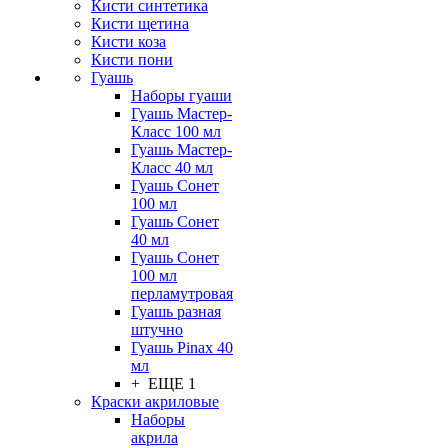
Кисти синтетика
Кисти щетина
Кисти коза
Кисти пони
Гуашь
Наборы гуаши
Гуашь Мастер-
Класс 100 мл
Гуашь Мастер-
Класс 40 мл
Гуашь Сонет
100 мл
Гуашь Сонет
40 мл
Гуашь Сонет
100 мл
перламутровая
Гуашь разная
штучно
Гуашь Pinax 40
мл
+ ЕЩЕ 1
Краски акриловые
Наборы
акрила