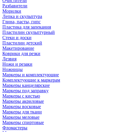
Очистители
Разбавители
Морилки
Лепка и скульптура
Глина, пасты, гипс
Пластика для запекания
Пластилин скульптурный
Стеки и доски
Пластилин детский
Макетирование
Коврики для резки
Лезвия
Ножи и резаки
Ножницы
Маркеры и комплектующие
Комплектующие к маркерам
Маркеры канцелярские
Маркеры под заправку
Маркеры с кистью
Маркеры акриловые
Маркеры восковые
Маркеры для ткани
Маркеры меловые
Маркеры спиртовые
Фломастеры