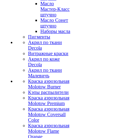
Масло
Мастер-Класс
штучно
Масло Сонет
штучно
Наборы масла
Пигменты
Акрил по ткани
Decola
Витражные краски
Акрил по коже
Decola
Акрил по ткани
Малевичъ
Краска аэрозольная
Molotow Burner
Кэпы распылители
Краска аэрозольная
Molotow Premium
Краска аэрозольная
Molotow Coversall
Color
Краска аэрозольная
Molotow Flame
Orange