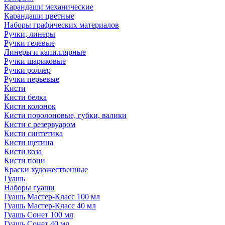
Карандаши механические
Карандаши цветные
Наборы графических материалов
Ручки, линеры
Ручки гелевые
Линеры и капиллярные
Ручки шариковые
Ручки роллер
Ручки перьевые
Кисти
Кисти белка
Кисти колонок
Кисти поролоновые, губки, валики
Кисти с резервуаром
Кисти синтетика
Кисти щетина
Кисти коза
Кисти пони
Краски художественные
Гуашь
Наборы гуаши
Гуашь Мастер-Класс 100 мл
Гуашь Мастер-Класс 40 мл
Гуашь Сонет 100 мл
Гуашь Сонет 40 мл