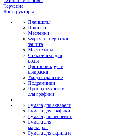
Холсты и основы
Черчение
Конструкторы
Планшеты
Палитра
Масленки
Фартуки, перчатки,
защита
Мастихины
Стаканчики для
воды
Цветовой круг и
выкраски
Уход и хранение
Подрамники
Принадлежности
для графики
Бумага для акварели
Бумага для графики
Бумага для черчения
Бумага для
маркеров
Бумага для акрила и