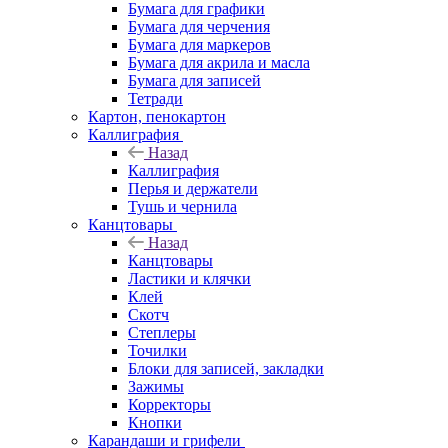
Бумага для графики
Бумага для черчения
Бумага для маркеров
Бумага для акрила и масла
Бумага для записей
Тетради
Картон, пенокартон
Каллиграфия
Назад
Каллиграфия
Перья и держатели
Тушь и чернила
Канцтовары
Назад
Канцтовары
Ластики и клячки
Клей
Скотч
Степлеры
Точилки
Блоки для записей, закладки
Зажимы
Корректоры
Кнопки
Карандаши и грифели