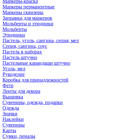
Маркеры-краска
Маркеры перманентные
Маркеры сквизеры
Заправки для маркеров
Мольберты и этюдники
Мольберты
Этюдники
Пастель, уголь, сангина, сепия, мел
Сепия, сангина, соус
Пастель в наборах
Пастель штучно
Пастельные карандаши штучно
Уголь, мел
Рукоделие
Коробка для принадлежностей
Фетр
Ленты для декора
Вышивка
Сувениры, одежда, подарки
Одежда
Значки
Наклейки
Сувениры
Карты
Сумки, пеналы