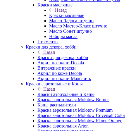
Краски масляные
Назад
Краски масляные
Масло Ладога штучно
Масло Мастер-Класс штучно
Масло Сонет штучно
Наборы масла
Пигменты
Краски для декора, хобби
Назад
Краски для декора, хобби
Акрил по ткани Decola
Витражные краски
Акрил по коже Decola
Акрил по ткани Малевичъ
Краски аэрозольные и Кэпы
Назад
Краски аэрозольные и Кэпы
Краска аэрозольная Molotow Burner
Кэпы распылители
Краска аэрозольная Molotow Premium
Краска аэрозольная Molotow Coversall Color
Краска аэрозольная Molotow Flame Orange
Краска аэрозольная Arton