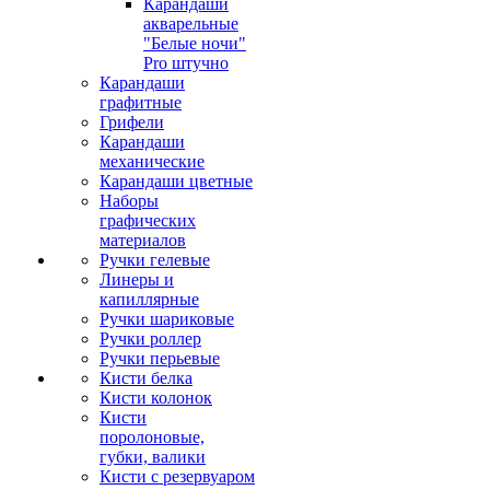
Карандаши
акварельные
"Белые ночи"
Pro штучно
Карандаши
графитные
Грифели
Карандаши
механические
Карандаши цветные
Наборы
графических
материалов
Ручки гелевые
Линеры и
капиллярные
Ручки шариковые
Ручки роллер
Ручки перьевые
Кисти белка
Кисти колонок
Кисти
поролоновые,
губки, валики
Кисти с резервуаром