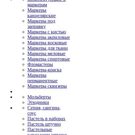
маркерам
Маркеры
канцелярские
Маркеры под
заправку
Маркеры с кистью
Маркеры акриловые
Маркеры восковые
Маркеры для ткани
Маркеры меловые
Маркеры спиртовые
Фломастеры
Маркеры-краска
Маркеры
перманентные
Маркеры сквизеры
Мольберты
Этюдники
Сепия, сангина,
соус
Пастель в наборах
Пастель штучно
Пастельные
карандаши штучно