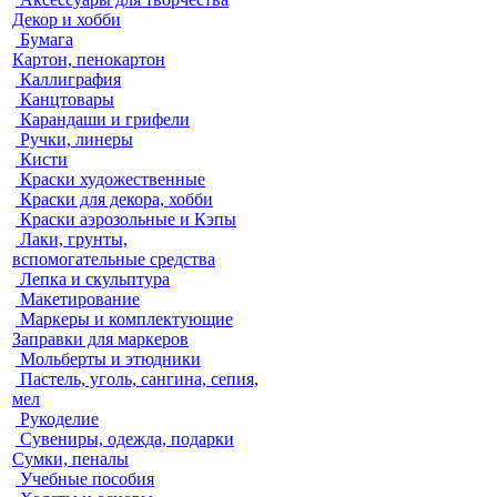
Декор и хобби
Бумага
Картон, пенокартон
Каллиграфия
Канцтовары
Карандаши и грифели
Ручки, линеры
Кисти
Краски художественные
Краски для декора, хобби
Краски аэрозольные и Кэпы
Лаки, грунты,
вспомогательные средства
Лепка и скульптура
Макетирование
Маркеры и комплектующие
Заправки для маркеров
Мольберты и этюдники
Пастель, уголь, сангина, сепия,
мел
Рукоделие
Сувениры, одежда, подарки
Сумки, пеналы
Учебные пособия