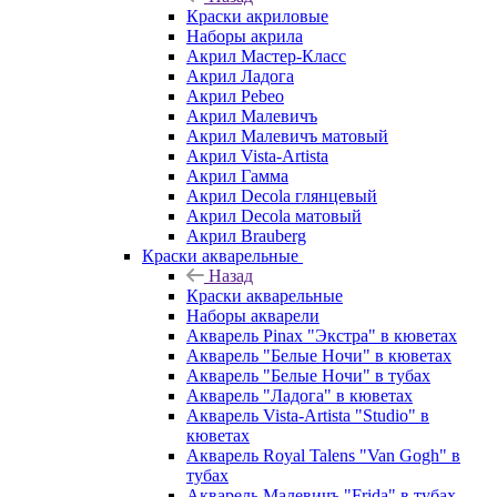
Краски акриловые
Наборы акрила
Акрил Мастер-Класс
Акрил Ладога
Акрил Pebeo
Акрил Малевичъ
Акрил Малевичъ матовый
Акрил Vista-Artista
Акрил Гамма
Акрил Decola глянцевый
Акрил Decola матовый
Акрил Brauberg
Краски акварельные
Назад
Краски акварельные
Наборы акварели
Акварель Pinax "Экстра" в кюветах
Акварель "Белые Ночи" в кюветах
Акварель "Белые Ночи" в тубах
Акварель "Ладога" в кюветах
Акварель Vista-Artista "Studio" в
кюветах
Акварель Royal Talens "Van Gogh" в
тубах
Акварель Малевичъ "Frida" в тубах