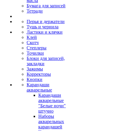
масла
Бумага для записей
Тетради
Перья и держатели
Тушь и чернила
Ластики и клячки
Клей
Скотч
Степлеры
Точилки
Блоки для записей,
закладки
Зажимы
Корректоры
Кнопки
Карандаши
акварельные
Карандаши
акварельные
"Белые ночи"
штучно
Наборы
акварельных
карандашей