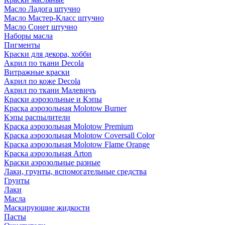
Масло Ладога штучно
Масло Мастер-Класс штучно
Масло Сонет штучно
Наборы масла
Пигменты
Краски для декора, хобби
Акрил по ткани Decola
Витражные краски
Акрил по коже Decola
Акрил по ткани Малевичъ
Краски аэрозольные и Кэпы
Краска аэрозольная Molotow Burner
Кэпы распылители
Краска аэрозольная Molotow Premium
Краска аэрозольная Molotow Coversall Color
Краска аэрозольная Molotow Flame Orange
Краска аэрозольная Arton
Краски аэрозольные разные
Лаки, грунты, вспомогательные средства
Грунты
Лаки
Масла
Маскирующие жидкости
Пасты