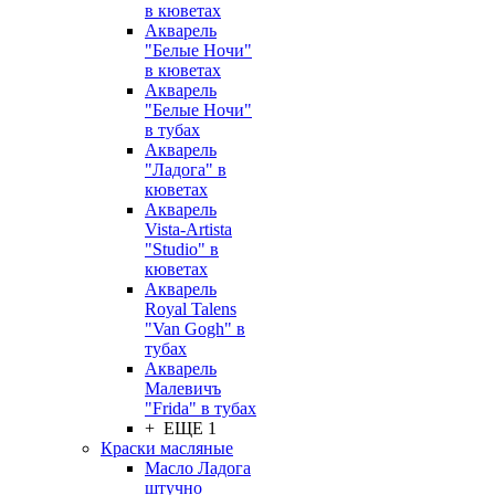
в кюветах
Акварель
"Белые Ночи"
в кюветах
Акварель
"Белые Ночи"
в тубах
Акварель
"Ладога" в
кюветах
Акварель
Vista-Artista
"Studio" в
кюветах
Акварель
Royal Talens
"Van Gogh" в
тубах
Акварель
Малевичъ
"Frida" в тубах
+ ЕЩЕ 1
Краски масляные
Масло Ладога
штучно