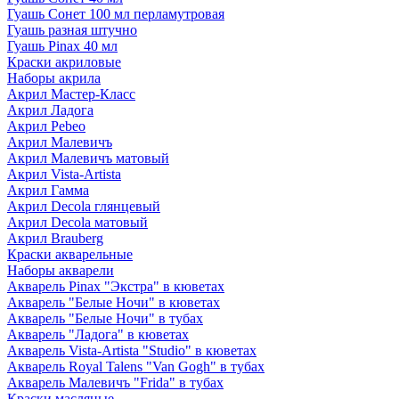
Гуашь Сонет 100 мл перламутровая
Гуашь разная штучно
Гуашь Pinax 40 мл
Краски акриловые
Наборы акрила
Акрил Мастер-Класс
Акрил Ладога
Акрил Pebeo
Акрил Малевичъ
Акрил Малевичъ матовый
Акрил Vista-Artista
Акрил Гамма
Акрил Decola глянцевый
Акрил Decola матовый
Акрил Brauberg
Краски акварельные
Наборы акварели
Акварель Pinax "Экстра" в кюветах
Акварель "Белые Ночи" в кюветах
Акварель "Белые Ночи" в тубах
Акварель "Ладога" в кюветах
Акварель Vista-Artista "Studio" в кюветах
Акварель Royal Talens "Van Gogh" в тубах
Акварель Малевичъ "Frida" в тубах
Краски масляные