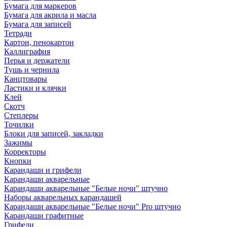
Бумага для маркеров
Бумага для акрила и масла
Бумага для записей
Тетради
Картон, пенокартон
Каллиграфия
Перья и держатели
Тушь и чернила
Канцтовары
Ластики и клячки
Клей
Скотч
Степлеры
Точилки
Блоки для записей, закладки
Зажимы
Корректоры
Кнопки
Карандаши и грифели
Карандаши акварельные
Карандаши акварельные "Белые ночи" штучно
Наборы акварельных карандашей
Карандаши акварельные "Белые ночи" Pro штучно
Карандаши графитные
Грифели