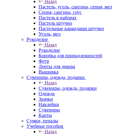
Назад
Пастель, уголь, сангина, сепия, мел
Сепия, сангина, соус
Пастель в наборах
Пастель штучно
Пастельные карандаши штучно
Уголь, мел
Рукоделие
Назад
Рукоделие
Коробка для принадлежностей
Фетр
Ленты для декора
Вышивка
Сувениры, одежда, подарки
Назад
Сувениры, одежда, подарки
Одежда
Значки
Наклейки
Сувениры
Карты
Сумки, пеналы
Учебные пособия
Назад