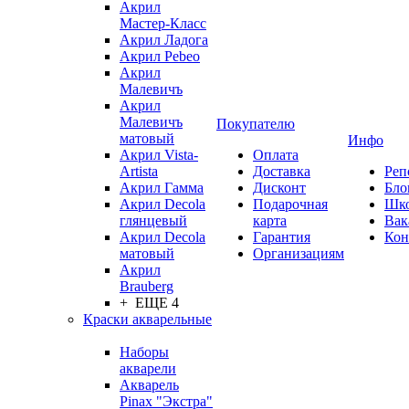
Акрил
Мастер-Класс
Акрил Ладога
Акрил Pebeo
Акрил
Малевичъ
Акрил
Малевичъ
Покупателю
матовый
Инфо
Акрил Vista-
Оплата
Artista
Доставка
Реп
Акрил Гамма
Дисконт
Бло
Акрил Decola
Подарочная
Шк
глянцевый
карта
Вак
Акрил Decola
Гарантия
Кон
матовый
Организациям
Акрил
Brauberg
+ ЕЩЕ 4
Краски акварельные
Наборы
акварели
Акварель
Pinax "Экстра"