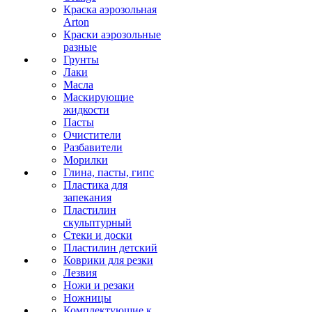
Краска аэрозольная
Arton
Краски аэрозольные
разные
Грунты
Лаки
Масла
Маскирующие
жидкости
Пасты
Очистители
Разбавители
Морилки
Глина, пасты, гипс
Пластика для
запекания
Пластилин
скульптурный
Стеки и доски
Пластилин детский
Коврики для резки
Лезвия
Ножи и резаки
Ножницы
Комплектующие к