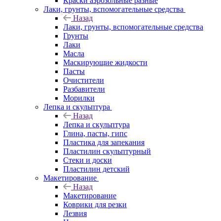
Краски аэрозольные разные
Лаки, грунты, вспомогательные средства
Назад
Лаки, грунты, вспомогательные средства
Грунты
Лаки
Масла
Маскирующие жидкости
Пасты
Очистители
Разбавители
Морилки
Лепка и скульптура
Назад
Лепка и скульптура
Глина, пасты, гипс
Пластика для запекания
Пластилин скульптурный
Стеки и доски
Пластилин детский
Макетирование
Назад
Макетирование
Коврики для резки
Лезвия