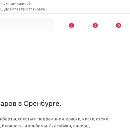
, ГУМ Гагаринский
50
, Драмтеатр остановка
0
0
0
аров в Оренбурге.
берты, холсты и подрамники, краски, кисти, стеки.
, блокноты и альбомы. Скетчбуки, линеры,