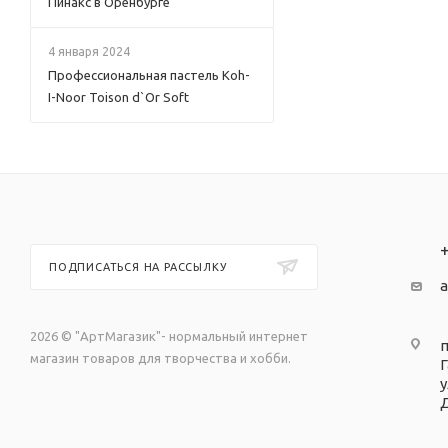
Пинакс в Оренбурге
4 января 2024
Профессиональная пастель Koh-
I-Noor Toison d`Or Soft
+
ПОДПИСАТЬСЯ НА РАССЫЛКУ
a
2026 © "АртМагазик"- нормальный интернет
п
магазин товаров для творчества и хобби.
у