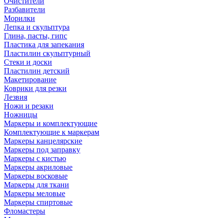
Очистители
Разбавители
Морилки
Лепка и скульптура
Глина, пасты, гипс
Пластика для запекания
Пластилин скульптурный
Стеки и доски
Пластилин детский
Макетирование
Коврики для резки
Лезвия
Ножи и резаки
Ножницы
Маркеры и комплектующие
Комплектующие к маркерам
Маркеры канцелярские
Маркеры под заправку
Маркеры с кистью
Маркеры акриловые
Маркеры восковые
Маркеры для ткани
Маркеры меловые
Маркеры спиртовые
Фломастеры