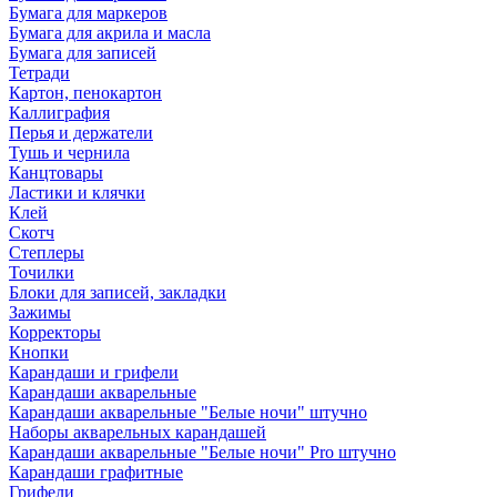
Бумага для маркеров
Бумага для акрила и масла
Бумага для записей
Тетради
Картон, пенокартон
Каллиграфия
Перья и держатели
Тушь и чернила
Канцтовары
Ластики и клячки
Клей
Скотч
Степлеры
Точилки
Блоки для записей, закладки
Зажимы
Корректоры
Кнопки
Карандаши и грифели
Карандаши акварельные
Карандаши акварельные "Белые ночи" штучно
Наборы акварельных карандашей
Карандаши акварельные "Белые ночи" Pro штучно
Карандаши графитные
Грифели