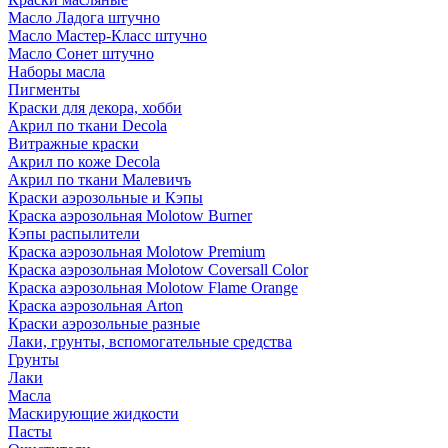
Масло Ладога штучно
Масло Мастер-Класс штучно
Масло Сонет штучно
Наборы масла
Пигменты
Краски для декора, хобби
Акрил по ткани Decola
Витражные краски
Акрил по коже Decola
Акрил по ткани Малевичъ
Краски аэрозольные и Кэпы
Краска аэрозольная Molotow Burner
Кэпы распылители
Краска аэрозольная Molotow Premium
Краска аэрозольная Molotow Coversall Color
Краска аэрозольная Molotow Flame Orange
Краска аэрозольная Arton
Краски аэрозольные разные
Лаки, грунты, вспомогательные средства
Грунты
Лаки
Масла
Маскирующие жидкости
Пасты