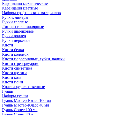
Карандаши механические
Карандаши цветные
Наборы графических материалов
Ручки, линеры
Ручки гелевые
Линеры и капиллярные
Ручки шариковые
Ручки роллер
Ручки перьевые
Кисти
Кисти белка
Кисти колонок
Кисти поролоновые, губки, валики
Кисти с резервуаром
Кисти синтетика
Кисти щетина
Кисти коза
Кисти пони
Краски художественные
Гуашь
Наборы гуаши
Гуашь Мастер-Класс 100 мл
Гуашь Мастер-Класс 40 мл
Гуашь Сонет 100 мл
Гуашь Сонет 40 мл