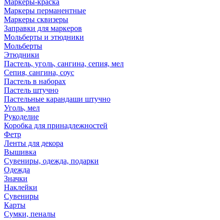
Маркеры-краска
Маркеры перманентные
Маркеры сквизеры
Заправки для маркеров
Мольберты и этюдники
Мольберты
Этюдники
Пастель, уголь, сангина, сепия, мел
Сепия, сангина, соус
Пастель в наборах
Пастель штучно
Пастельные карандаши штучно
Уголь, мел
Рукоделие
Коробка для принадлежностей
Фетр
Ленты для декора
Вышивка
Сувениры, одежда, подарки
Одежда
Значки
Наклейки
Сувениры
Карты
Сумки, пеналы