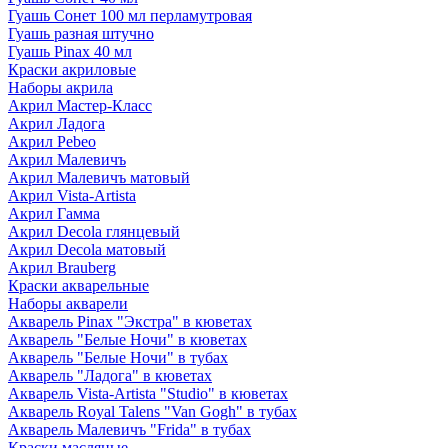
Гуашь Сонет 100 мл перламутровая
Гуашь разная штучно
Гуашь Pinax 40 мл
Краски акриловые
Наборы акрила
Акрил Мастер-Класс
Акрил Ладога
Акрил Pebeo
Акрил Малевичъ
Акрил Малевичъ матовый
Акрил Vista-Artista
Акрил Гамма
Акрил Decola глянцевый
Акрил Decola матовый
Акрил Brauberg
Краски акварельные
Наборы акварели
Акварель Pinax "Экстра" в кюветах
Акварель "Белые Ночи" в кюветах
Акварель "Белые Ночи" в тубах
Акварель "Ладога" в кюветах
Акварель Vista-Artista "Studio" в кюветах
Акварель Royal Talens "Van Gogh" в тубах
Акварель Малевичъ "Frida" в тубах
Краски масляные