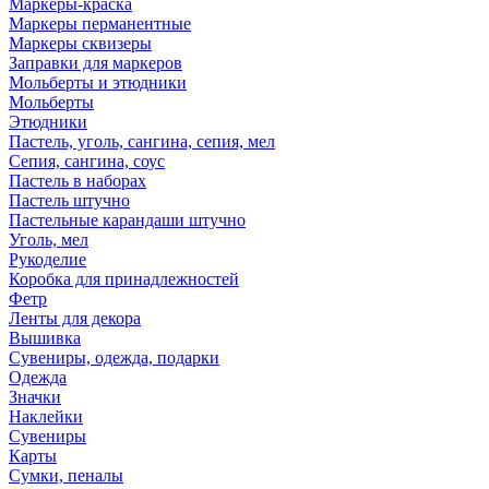
Маркеры-краска
Маркеры перманентные
Маркеры сквизеры
Заправки для маркеров
Мольберты и этюдники
Мольберты
Этюдники
Пастель, уголь, сангина, сепия, мел
Сепия, сангина, соус
Пастель в наборах
Пастель штучно
Пастельные карандаши штучно
Уголь, мел
Рукоделие
Коробка для принадлежностей
Фетр
Ленты для декора
Вышивка
Сувениры, одежда, подарки
Одежда
Значки
Наклейки
Сувениры
Карты
Сумки, пеналы