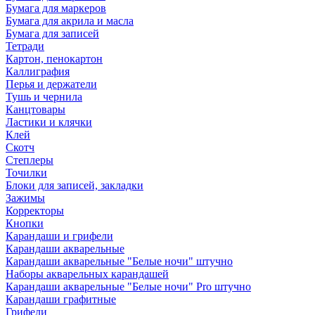
Бумага для маркеров
Бумага для акрила и масла
Бумага для записей
Тетради
Картон, пенокартон
Каллиграфия
Перья и держатели
Тушь и чернила
Канцтовары
Ластики и клячки
Клей
Скотч
Степлеры
Точилки
Блоки для записей, закладки
Зажимы
Корректоры
Кнопки
Карандаши и грифели
Карандаши акварельные
Карандаши акварельные "Белые ночи" штучно
Наборы акварельных карандашей
Карандаши акварельные "Белые ночи" Pro штучно
Карандаши графитные
Грифели