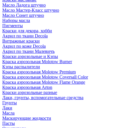
Масло Ладога штучно
Масло Мастер-Класс штучно
Масло Сонет штучно
Наборы масла
Пигменты
Краски для декора, хобби
Акрил по ткани Decola
Витражные краски
Акрил по коже Decola
Акрил по ткани Малевичъ
Краски аэрозольные и Кэпы
Краска аэрозольная Molotow Burner
Кэпы распылители
Краска аэрозольная Molotow Premium
Краска аэрозольная Molotow Coversall Color
Краска аэрозольная Molotow Flame Orange
Краска аэрозольная Arton
Краски аэрозольные разные
Лаки, грунты, вспомогательные средства
Грунты
Лаки
Масла
Маскирующие жидкости
Пасты