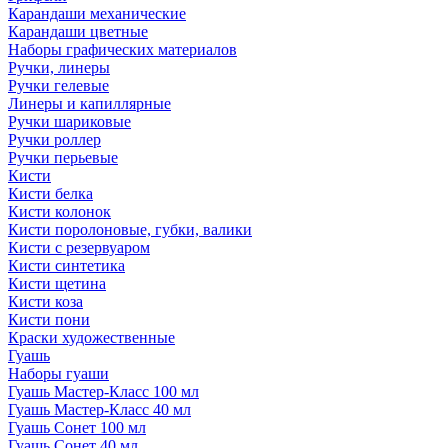
Карандаши механические
Карандаши цветные
Наборы графических материалов
Ручки, линеры
Ручки гелевые
Линеры и капиллярные
Ручки шариковые
Ручки роллер
Ручки перьевые
Кисти
Кисти белка
Кисти колонок
Кисти поролоновые, губки, валики
Кисти с резервуаром
Кисти синтетика
Кисти щетина
Кисти коза
Кисти пони
Краски художественные
Гуашь
Наборы гуаши
Гуашь Мастер-Класс 100 мл
Гуашь Мастер-Класс 40 мл
Гуашь Сонет 100 мл
Гуашь Сонет 40 мл