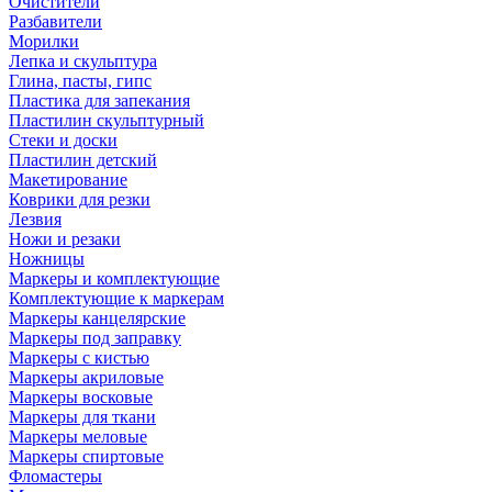
Очистители
Разбавители
Морилки
Лепка и скульптура
Глина, пасты, гипс
Пластика для запекания
Пластилин скульптурный
Стеки и доски
Пластилин детский
Макетирование
Коврики для резки
Лезвия
Ножи и резаки
Ножницы
Маркеры и комплектующие
Комплектующие к маркерам
Маркеры канцелярские
Маркеры под заправку
Маркеры с кистью
Маркеры акриловые
Маркеры восковые
Маркеры для ткани
Маркеры меловые
Маркеры спиртовые
Фломастеры