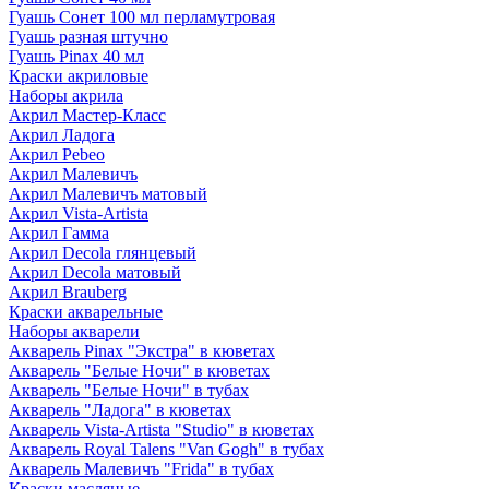
Гуашь Сонет 100 мл перламутровая
Гуашь разная штучно
Гуашь Pinax 40 мл
Краски акриловые
Наборы акрила
Акрил Мастер-Класс
Акрил Ладога
Акрил Pebeo
Акрил Малевичъ
Акрил Малевичъ матовый
Акрил Vista-Artista
Акрил Гамма
Акрил Decola глянцевый
Акрил Decola матовый
Акрил Brauberg
Краски акварельные
Наборы акварели
Акварель Pinax "Экстра" в кюветах
Акварель "Белые Ночи" в кюветах
Акварель "Белые Ночи" в тубах
Акварель "Ладога" в кюветах
Акварель Vista-Artista "Studio" в кюветах
Акварель Royal Talens "Van Gogh" в тубах
Акварель Малевичъ "Frida" в тубах
Краски масляные