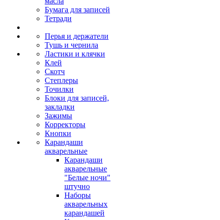
масла
Бумага для записей
Тетради
Перья и держатели
Тушь и чернила
Ластики и клячки
Клей
Скотч
Степлеры
Точилки
Блоки для записей,
закладки
Зажимы
Корректоры
Кнопки
Карандаши
акварельные
Карандаши
акварельные
"Белые ночи"
штучно
Наборы
акварельных
карандашей