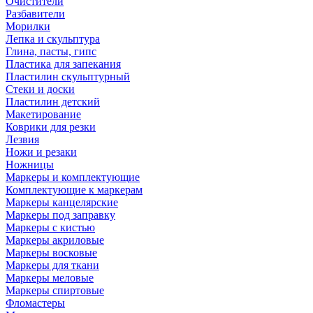
Очистители
Разбавители
Морилки
Лепка и скульптура
Глина, пасты, гипс
Пластика для запекания
Пластилин скульптурный
Стеки и доски
Пластилин детский
Макетирование
Коврики для резки
Лезвия
Ножи и резаки
Ножницы
Маркеры и комплектующие
Комплектующие к маркерам
Маркеры канцелярские
Маркеры под заправку
Маркеры с кистью
Маркеры акриловые
Маркеры восковые
Маркеры для ткани
Маркеры меловые
Маркеры спиртовые
Фломастеры