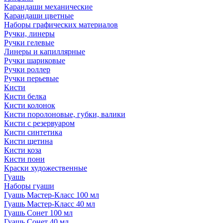
Карандаши механические
Карандаши цветные
Наборы графических материалов
Ручки, линеры
Ручки гелевые
Линеры и капиллярные
Ручки шариковые
Ручки роллер
Ручки перьевые
Кисти
Кисти белка
Кисти колонок
Кисти поролоновые, губки, валики
Кисти с резервуаром
Кисти синтетика
Кисти щетина
Кисти коза
Кисти пони
Краски художественные
Гуашь
Наборы гуаши
Гуашь Мастер-Класс 100 мл
Гуашь Мастер-Класс 40 мл
Гуашь Сонет 100 мл
Гуашь Сонет 40 мл