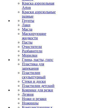
Краска аэрозольная
Arton
Краски аэрозольные
разные
Грунты
Лаки
Масла
Маскирующие
жидкости
Пасты
Очистители
Разбавители
Морилки
Глина, пасты, гипс
Пластика для
запекания
Пластилин
скульптурный
Стеки и доски
Пластилин детский
Коврики для резки
Лезвия
Ножи и резаки
Ножницы
Комплектующие к