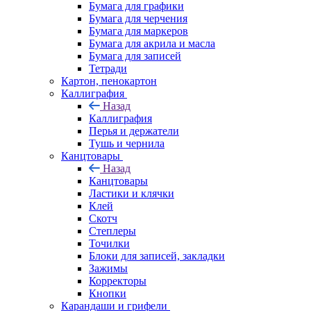
Бумага для графики
Бумага для черчения
Бумага для маркеров
Бумага для акрила и масла
Бумага для записей
Тетради
Картон, пенокартон
Каллиграфия
Назад
Каллиграфия
Перья и держатели
Тушь и чернила
Канцтовары
Назад
Канцтовары
Ластики и клячки
Клей
Скотч
Степлеры
Точилки
Блоки для записей, закладки
Зажимы
Корректоры
Кнопки
Карандаши и грифели