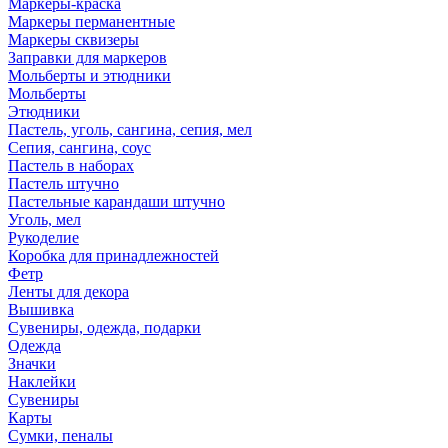
Маркеры-краска
Маркеры перманентные
Маркеры сквизеры
Заправки для маркеров
Мольберты и этюдники
Мольберты
Этюдники
Пастель, уголь, сангина, сепия, мел
Сепия, сангина, соус
Пастель в наборах
Пастель штучно
Пастельные карандаши штучно
Уголь, мел
Рукоделие
Коробка для принадлежностей
Фетр
Ленты для декора
Вышивка
Сувениры, одежда, подарки
Одежда
Значки
Наклейки
Сувениры
Карты
Сумки, пеналы