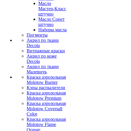
Масло
Мастер-Класс
штучно
Масло Сонет
штучно
Наборы масла
Пигменты
Акрил по ткани
Decola
Витражные краски
Акрил по коже
Decola
Акрил по ткани
Малевичъ
Краска аэрозольная
Molotow Burner
Кэпы распылители
Краска аэрозольная
Molotow Premium
Краска аэрозольная
Molotow Coversall
Color
Краска аэрозольная
Molotow Flame
Orange