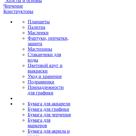
Холсты и основы
Черчение
Конструкторы
Планшеты
Палитра
Масленки
Фартуки, перчатки,
защита
Мастихины
Стаканчики для
воды
Цветовой круг и
выкраски
Уход и хранение
Подрамники
Принадлежности
для графики
Бумага для акварели
Бумага для графики
Бумага для черчения
Бумага для
маркеров
Бумага для акрила и