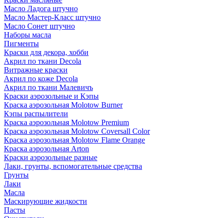
Масло Ладога штучно
Масло Мастер-Класс штучно
Масло Сонет штучно
Наборы масла
Пигменты
Краски для декора, хобби
Акрил по ткани Decola
Витражные краски
Акрил по коже Decola
Акрил по ткани Малевичъ
Краски аэрозольные и Кэпы
Краска аэрозольная Molotow Burner
Кэпы распылители
Краска аэрозольная Molotow Premium
Краска аэрозольная Molotow Coversall Color
Краска аэрозольная Molotow Flame Orange
Краска аэрозольная Arton
Краски аэрозольные разные
Лаки, грунты, вспомогательные средства
Грунты
Лаки
Масла
Маскирующие жидкости
Пасты