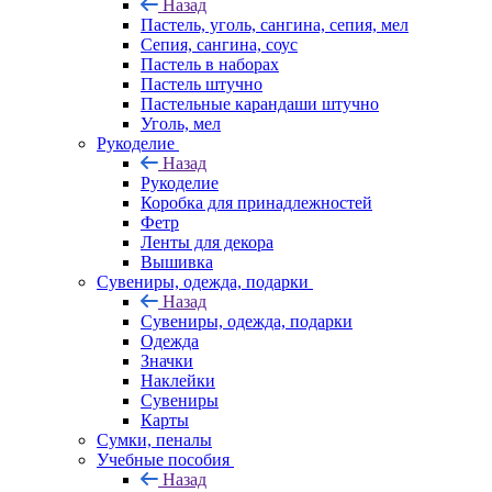
Назад
Пастель, уголь, сангина, сепия, мел
Сепия, сангина, соус
Пастель в наборах
Пастель штучно
Пастельные карандаши штучно
Уголь, мел
Рукоделие
Назад
Рукоделие
Коробка для принадлежностей
Фетр
Ленты для декора
Вышивка
Сувениры, одежда, подарки
Назад
Сувениры, одежда, подарки
Одежда
Значки
Наклейки
Сувениры
Карты
Сумки, пеналы
Учебные пособия
Назад