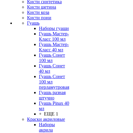
Кисти синтетика
Кисти щетина
Кисти коза
Кисти пони
Гуашь
Наборы гуаши
Гуашь Мастер-
Класс 100 мл
Гуашь Мастер-
Класс 40 мл
Гуашь Сонет
100 мл
Гуашь Сонет
40 мл
Гуашь Сонет
100 мл
перламутровая
Гуашь разная
штучно
Гуашь Pinax 40
мл
+ ЕЩЕ 1
Краски акриловые
Наборы
акрила