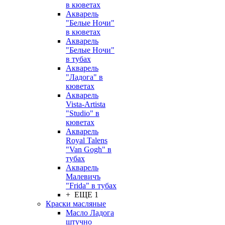
в кюветах
Акварель
"Белые Ночи"
в кюветах
Акварель
"Белые Ночи"
в тубах
Акварель
"Ладога" в
кюветах
Акварель
Vista-Artista
"Studio" в
кюветах
Акварель
Royal Talens
"Van Gogh" в
тубах
Акварель
Малевичъ
"Frida" в тубах
+ ЕЩЕ 1
Краски масляные
Масло Ладога
штучно