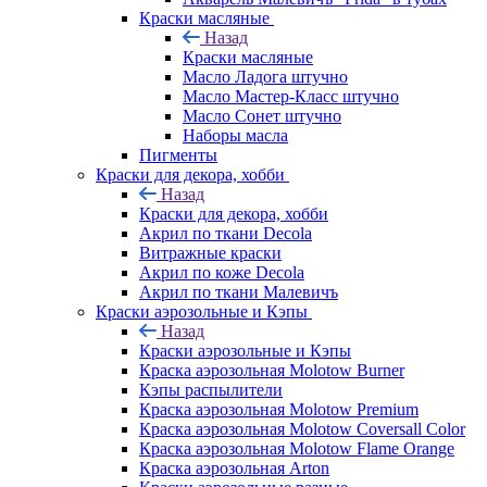
Краски масляные
Назад
Краски масляные
Масло Ладога штучно
Масло Мастер-Класс штучно
Масло Сонет штучно
Наборы масла
Пигменты
Краски для декора, хобби
Назад
Краски для декора, хобби
Акрил по ткани Decola
Витражные краски
Акрил по коже Decola
Акрил по ткани Малевичъ
Краски аэрозольные и Кэпы
Назад
Краски аэрозольные и Кэпы
Краска аэрозольная Molotow Burner
Кэпы распылители
Краска аэрозольная Molotow Premium
Краска аэрозольная Molotow Coversall Color
Краска аэрозольная Molotow Flame Orange
Краска аэрозольная Arton