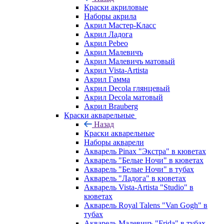
Краски акриловые
Наборы акрила
Акрил Мастер-Класс
Акрил Ладога
Акрил Pebeo
Акрил Малевичъ
Акрил Малевичъ матовый
Акрил Vista-Artista
Акрил Гамма
Акрил Decola глянцевый
Акрил Decola матовый
Акрил Brauberg
Краски акварельные
Назад
Краски акварельные
Наборы акварели
Акварель Pinax "Экстра" в кюветах
Акварель "Белые Ночи" в кюветах
Акварель "Белые Ночи" в тубах
Акварель "Ладога" в кюветах
Акварель Vista-Artista "Studio" в
кюветах
Акварель Royal Talens "Van Gogh" в
тубах
Акварель Малевичъ "Frida" в тубах