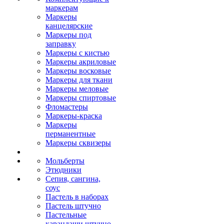
маркерам
Маркеры
канцелярские
Маркеры под
заправку
Маркеры с кистью
Маркеры акриловые
Маркеры восковые
Маркеры для ткани
Маркеры меловые
Маркеры спиртовые
Фломастеры
Маркеры-краска
Маркеры
перманентные
Маркеры сквизеры
Мольберты
Этюдники
Сепия, сангина,
соус
Пастель в наборах
Пастель штучно
Пастельные
карандаши штучно