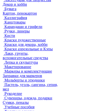
Декор и хобби
Бумага
Картон, пенокартон
Каллиграфия
Канцтовары
Карандаши и грифели
Ручки, линеры
Кисти
Краски художественные
Краски для декора, хобби
Краски аэрозольные и Кэпы
Лаки, грунты,
вспомогательные средства
Лепка и скульптура
Макетирование
Маркеры и комплектующие
Заправки для маркеров
Мольберты и этюдники
Пастель, уголь, сангина, сепия,
мел
Рукоделие
Сувениры, одежда, подарки
Сумки, пеналы
Учебные пособия