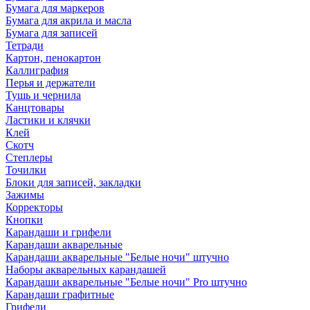
Бумага для маркеров
Бумага для акрила и масла
Бумага для записей
Тетради
Картон, пенокартон
Каллиграфия
Перья и держатели
Тушь и чернила
Канцтовары
Ластики и клячки
Клей
Скотч
Степлеры
Точилки
Блоки для записей, закладки
Зажимы
Корректоры
Кнопки
Карандаши и грифели
Карандаши акварельные
Карандаши акварельные "Белые ночи" штучно
Наборы акварельных карандашей
Карандаши акварельные "Белые ночи" Pro штучно
Карандаши графитные
Грифели