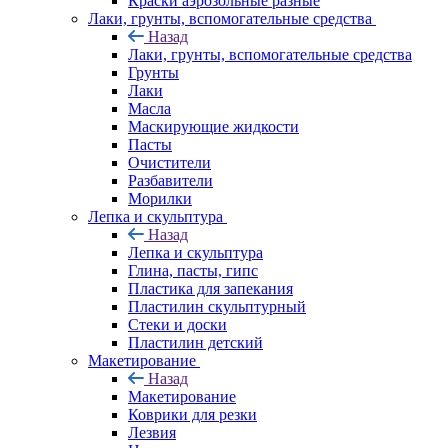
Краски аэрозольные разные
Лаки, грунты, вспомогательные средства
Назад
Лаки, грунты, вспомогательные средства
Грунты
Лаки
Масла
Маскирующие жидкости
Пасты
Очистители
Разбавители
Морилки
Лепка и скульптура
Назад
Лепка и скульптура
Глина, пасты, гипс
Пластика для запекания
Пластилин скульптурный
Стеки и доски
Пластилин детский
Макетирование
Назад
Макетирование
Коврики для резки
Лезвия