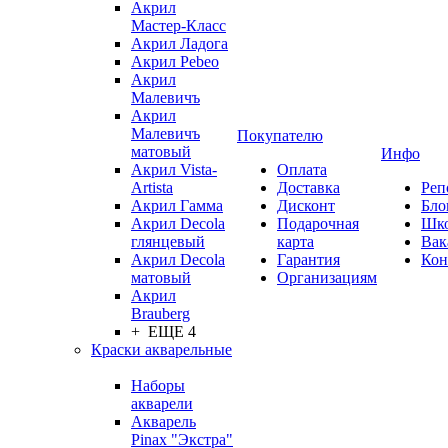
Акрил
Мастер-Класс
Акрил Ладога
Акрил Pebeo
Акрил
Малевичъ
Акрил
Малевичъ
Покупателю
матовый
Инфо
Акрил Vista-
Оплата
Artista
Доставка
Реп
Акрил Гамма
Дисконт
Бло
Акрил Decola
Подарочная
Шк
глянцевый
карта
Вак
Акрил Decola
Гарантия
Кон
матовый
Организациям
Акрил
Brauberg
+ ЕЩЕ 4
Краски акварельные
Наборы
акварели
Акварель
Pinax "Экстра"