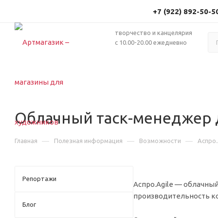
+7 (922) 892-50-5
творчество и канцелярия
с 10.00-20.00 ежедневно
Облачный таск-менеджер д
—
—
—
Главная
Полезная информация
Возможности
Аспро.
Репортажи
Аспро.Agile — облачны
производительность ко
Блог