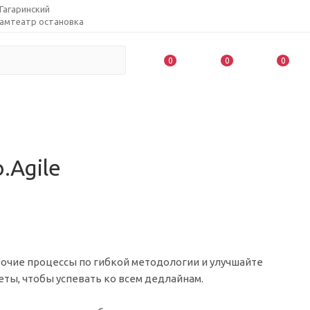
 Гагаринский
рамтеатр остановка
0
0
0
.Agile
бочие процессы по гибкой методологии и улучшайте
ты, чтобы успевать ко всем дедлайнам.