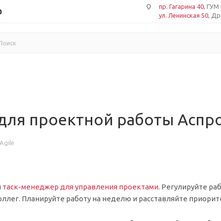
пр. Гагарина 40
, ГУМ
0
ул. Ленинская 50
, Д
ля проектной работы Аспро
Agile
й
таск-менеджер для управления проектами
. Регулируйте ра
ллег. Планируйте работу на неделю и расставляйте приорите