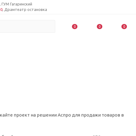
, ГУМ Гагаринский
50
, Драмтеатр остановка
0
0
0
кайте проект на решении Аспро для продажи товаров в