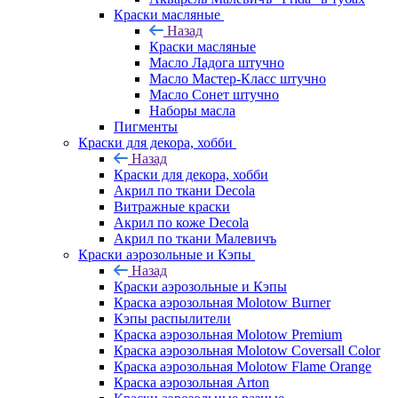
Краски масляные
Назад
Краски масляные
Масло Ладога штучно
Масло Мастер-Класс штучно
Масло Сонет штучно
Наборы масла
Пигменты
Краски для декора, хобби
Назад
Краски для декора, хобби
Акрил по ткани Decola
Витражные краски
Акрил по коже Decola
Акрил по ткани Малевичъ
Краски аэрозольные и Кэпы
Назад
Краски аэрозольные и Кэпы
Краска аэрозольная Molotow Burner
Кэпы распылители
Краска аэрозольная Molotow Premium
Краска аэрозольная Molotow Coversall Color
Краска аэрозольная Molotow Flame Orange
Краска аэрозольная Arton