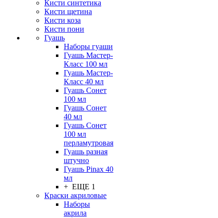
Кисти синтетика
Кисти щетина
Кисти коза
Кисти пони
Гуашь
Наборы гуаши
Гуашь Мастер-
Класс 100 мл
Гуашь Мастер-
Класс 40 мл
Гуашь Сонет
100 мл
Гуашь Сонет
40 мл
Гуашь Сонет
100 мл
перламутровая
Гуашь разная
штучно
Гуашь Pinax 40
мл
+ ЕЩЕ 1
Краски акриловые
Наборы
акрила