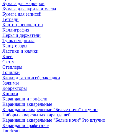
Бумага для маркеров
Бумага для акрила и масла
Бумага для записей
Тетради
Картон, пенокартон
Каллиграфия
Перья и держатели
Тушь и чернила
Канцтовары
Ластики и клячки
Клей
Скотч
Степлеры
Точилки
Блоки для записей, закладки
Зажимы
Корректоры
Кнопки
Карандаши и грифели
Карандаши акварельные
Карандаши акварельные "Белые ночи" штучно
Наборы акварельных карандашей
Карандаши акварельные "Белые ночи" Pro штучно
Карандаши графитные
Грифели