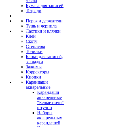
масла
Бумага для записей
Тетради
Перья и держатели
Тушь и чернила
Ластики и клячки
Клей
Скотч
Степлеры
Точилки
Блоки для записей,
закладки
Зажимы
Корректоры
Кнопки
Карандаши
акварельные
Карандаши
акварельные
"Белые ночи"
штучно
Наборы
акварельных
карандашей