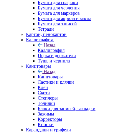
Бумага для графики
Бумага для черчения
Бумага для маркеров
Бумага для акрила и масла
Бумага для записей
Тетради
Картон, пенокартон
Каллиграфия
Назад
Каллиграфия
Перья и держатели
Тушь и чернила
Канцтовары
Назад
Канцтовары
Ластики и клячки
Клей
Скотч
Степлеры
Точилки
Блоки для записей, закладки
Зажимы
Корректоры
Кнопки
Карандаши и грифели