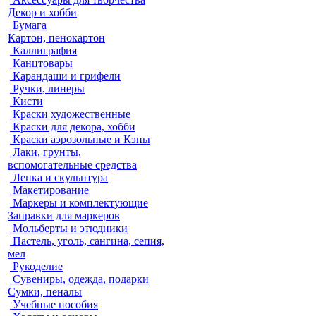
Декор и хобби
Бумага
Картон, пенокартон
Каллиграфия
Канцтовары
Карандаши и грифели
Ручки, линеры
Кисти
Краски художественные
Краски для декора, хобби
Краски аэрозольные и Кэпы
Лаки, грунты,
вспомогательные средства
Лепка и скульптура
Макетирование
Маркеры и комплектующие
Заправки для маркеров
Мольберты и этюдники
Пастель, уголь, сангина, сепия,
мел
Рукоделие
Сувениры, одежда, подарки
Сумки, пеналы
Учебные пособия