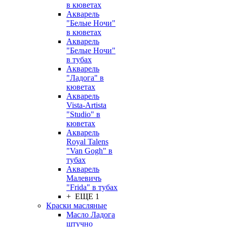
в кюветах
Акварель
"Белые Ночи"
в кюветах
Акварель
"Белые Ночи"
в тубах
Акварель
"Ладога" в
кюветах
Акварель
Vista-Artista
"Studio" в
кюветах
Акварель
Royal Talens
"Van Gogh" в
тубах
Акварель
Малевичъ
"Frida" в тубах
+ ЕЩЕ 1
Краски масляные
Масло Ладога
штучно