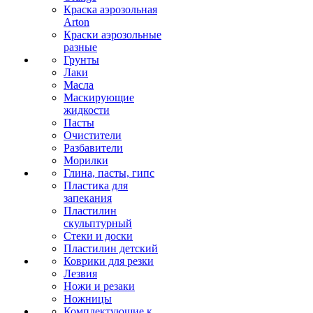
Краска аэрозольная
Arton
Краски аэрозольные
разные
Грунты
Лаки
Масла
Маскирующие
жидкости
Пасты
Очистители
Разбавители
Морилки
Глина, пасты, гипс
Пластика для
запекания
Пластилин
скульптурный
Стеки и доски
Пластилин детский
Коврики для резки
Лезвия
Ножи и резаки
Ножницы
Комплектующие к