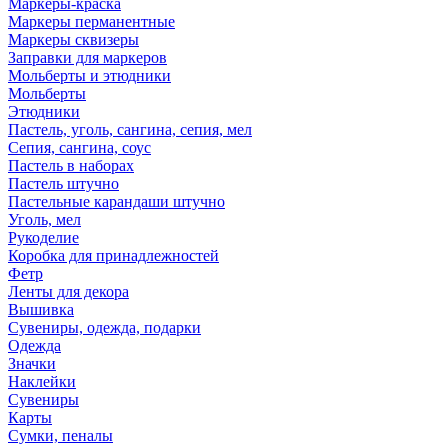
Маркеры-краска
Маркеры перманентные
Маркеры сквизеры
Заправки для маркеров
Мольберты и этюдники
Мольберты
Этюдники
Пастель, уголь, сангина, сепия, мел
Сепия, сангина, соус
Пастель в наборах
Пастель штучно
Пастельные карандаши штучно
Уголь, мел
Рукоделие
Коробка для принадлежностей
Фетр
Ленты для декора
Вышивка
Сувениры, одежда, подарки
Одежда
Значки
Наклейки
Сувениры
Карты
Сумки, пеналы