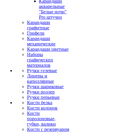
Карандаши
акварельные
"Белые ночи"
Pro штучно
Карандаши
графитные
Грифели
Карандаши
механические
Карандаши цветные
Наборы
графических
материалов
Ручки гелевые
Линеры и
капиллярные
Ручки шариковые
Ручки роллер
Ручки перьевые
Кисти белка
Кисти колонок
Кисти
поролоновые,
губки, валики
Кисти с резервуаром