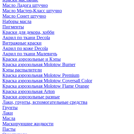
Масло Ладога штучно
Масло Мастер-Класс штучно
Масло Сонет штучно
Наборы масла
Пигменты
Краски для декора, хобби
Акрил по ткани Decola
Витражные краски
Акрил по коже Decola
Акрил по ткани Малевичъ
Краски аэрозольные и Кэпы
Краска аэрозольная Molotow Burner
Кэпы распылители
Краска аэрозольная Molotow Premium
Краска аэрозольная Molotow Coversall Color
Краска аэрозольная Molotow Flame Orange
Краска аэрозольная Arton
Краски аэрозольные разные
Лаки, грунты, вспомогательные средства
Грунты
Лаки
Масла
Маскирующие жидкости
Пасты