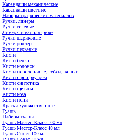
Карандаши механические
Карандаши цветные
Наборы графических материалов
Ручки, линеры
Ручки гелевые
Линеры и капиллярные
Ручки шариковые
Ручки роллер
Ручки перьевые
Кисти
Кисти белка
Кисти колонок
Кисти поролоновые, губки, валики
Кисти с резервуаром
Кисти синтетика
Кисти щетина
Кисти коза
Кисти пони
Краски художественные
Гуашь
Наборы гуаши
Гуашь Мастер-Класс 100 мл
Гуашь Мастер-Класс 40 мл
Гуашь Сонет 100 мл
Гуашь Сонет 40 мл