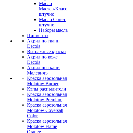
Масло
Мастер-Класс
штучно
Масло Сонет
штучно
Наборы масла
Пигменты
Акрил по ткани
Decola
Витражные краски
Акрил по коже
Decola
Акрил по ткани
Малевичъ
Краска аэрозольная
Molotow Burner
Кэпы распылители
Краска аэрозольная
Molotow Premium
Краска аэрозольная
Molotow Coversall
Color
Краска аэрозольная
Molotow Flame
Orange