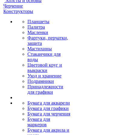
Холсты и основы
Черчение
Конструкторы
Планшеты
Палитра
Масленки
Фартуки, перчатки,
защита
Мастихины
Стаканчики для
воды
Цветовой круг и
выкраски
Уход и хранение
Подрамники
Принадлежности
для графики
Бумага для акварели
Бумага для графики
Бумага для черчения
Бумага для
маркеров
Бумага для акрила и