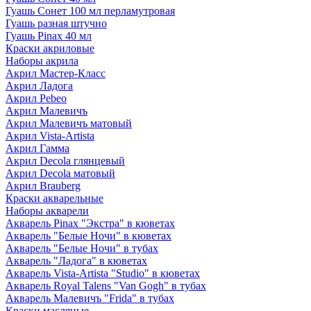
Гуашь Сонет 100 мл перламутровая
Гуашь разная штучно
Гуашь Pinax 40 мл
Краски акриловые
Наборы акрила
Акрил Мастер-Класс
Акрил Ладога
Акрил Pebeo
Акрил Малевичъ
Акрил Малевичъ матовый
Акрил Vista-Artista
Акрил Гамма
Акрил Decola глянцевый
Акрил Decola матовый
Акрил Brauberg
Краски акварельные
Наборы акварели
Акварель Pinax "Экстра" в кюветах
Акварель "Белые Ночи" в кюветах
Акварель "Белые Ночи" в тубах
Акварель "Ладога" в кюветах
Акварель Vista-Artista "Studio" в кюветах
Акварель Royal Talens "Van Gogh" в тубах
Акварель Малевичъ "Frida" в тубах
Краски масляные