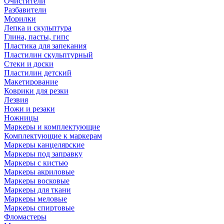
Очистители
Разбавители
Морилки
Лепка и скульптура
Глина, пасты, гипс
Пластика для запекания
Пластилин скульптурный
Стеки и доски
Пластилин детский
Макетирование
Коврики для резки
Лезвия
Ножи и резаки
Ножницы
Маркеры и комплектующие
Комплектующие к маркерам
Маркеры канцелярские
Маркеры под заправку
Маркеры с кистью
Маркеры акриловые
Маркеры восковые
Маркеры для ткани
Маркеры меловые
Маркеры спиртовые
Фломастеры