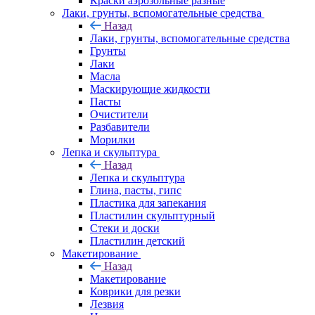
Краски аэрозольные разные
Лаки, грунты, вспомогательные средства
Назад
Лаки, грунты, вспомогательные средства
Грунты
Лаки
Масла
Маскирующие жидкости
Пасты
Очистители
Разбавители
Морилки
Лепка и скульптура
Назад
Лепка и скульптура
Глина, пасты, гипс
Пластика для запекания
Пластилин скульптурный
Стеки и доски
Пластилин детский
Макетирование
Назад
Макетирование
Коврики для резки
Лезвия