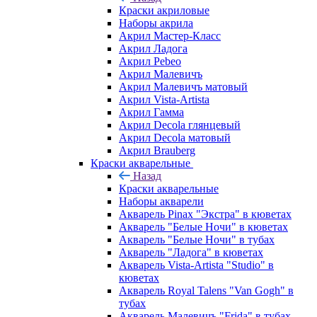
Краски акриловые
Наборы акрила
Акрил Мастер-Класс
Акрил Ладога
Акрил Pebeo
Акрил Малевичъ
Акрил Малевичъ матовый
Акрил Vista-Artista
Акрил Гамма
Акрил Decola глянцевый
Акрил Decola матовый
Акрил Brauberg
Краски акварельные
Назад
Краски акварельные
Наборы акварели
Акварель Pinax "Экстра" в кюветах
Акварель "Белые Ночи" в кюветах
Акварель "Белые Ночи" в тубах
Акварель "Ладога" в кюветах
Акварель Vista-Artista "Studio" в
кюветах
Акварель Royal Talens "Van Gogh" в
тубах
Акварель Малевичъ "Frida" в тубах