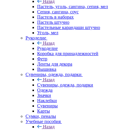
Назад
Пастель, уголь, сангина, сепия, мел
Сепия, сангина, соус
Пастель в наборах
Пастель штучно
Пастельные карандаши штучно
Уголь, мел
Рукоделие
Назад
Рукоделие
Коробка для принадлежностей
Фетр
Ленты для декора
Вышивка
Сувениры, одежда, подарки
Назад
Сувениры, одежда, подарки
Одежда
Значки
Наклейки
Сувениры
Карты
Сумки, пеналы
Учебные пособия
Назад