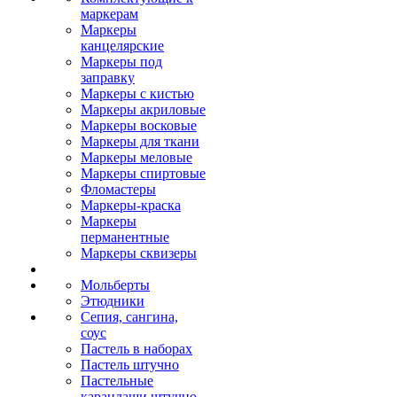
маркерам
Маркеры
канцелярские
Маркеры под
заправку
Маркеры с кистью
Маркеры акриловые
Маркеры восковые
Маркеры для ткани
Маркеры меловые
Маркеры спиртовые
Фломастеры
Маркеры-краска
Маркеры
перманентные
Маркеры сквизеры
Мольберты
Этюдники
Сепия, сангина,
соус
Пастель в наборах
Пастель штучно
Пастельные
карандаши штучно