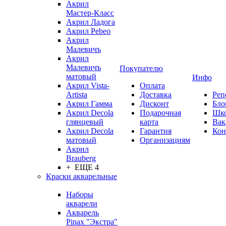
Акрил
Мастер-Класс
Акрил Ладога
Акрил Pebeo
Акрил
Малевичъ
Акрил
Малевичъ
Покупателю
матовый
Инфо
Акрил Vista-
Оплата
Artista
Доставка
Реп
Акрил Гамма
Дисконт
Бло
Акрил Decola
Подарочная
Шк
глянцевый
карта
Вак
Акрил Decola
Гарантия
Кон
матовый
Организациям
Акрил
Brauberg
+ ЕЩЕ 4
Краски акварельные
Наборы
акварели
Акварель
Pinax "Экстра"