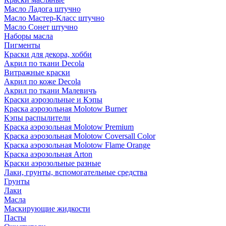
Масло Ладога штучно
Масло Мастер-Класс штучно
Масло Сонет штучно
Наборы масла
Пигменты
Краски для декора, хобби
Акрил по ткани Decola
Витражные краски
Акрил по коже Decola
Акрил по ткани Малевичъ
Краски аэрозольные и Кэпы
Краска аэрозольная Molotow Burner
Кэпы распылители
Краска аэрозольная Molotow Premium
Краска аэрозольная Molotow Coversall Color
Краска аэрозольная Molotow Flame Orange
Краска аэрозольная Arton
Краски аэрозольные разные
Лаки, грунты, вспомогательные средства
Грунты
Лаки
Масла
Маскирующие жидкости
Пасты