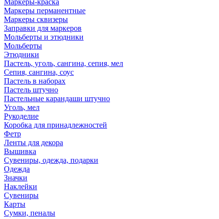
Маркеры-краска
Маркеры перманентные
Маркеры сквизеры
Заправки для маркеров
Мольберты и этюдники
Мольберты
Этюдники
Пастель, уголь, сангина, сепия, мел
Сепия, сангина, соус
Пастель в наборах
Пастель штучно
Пастельные карандаши штучно
Уголь, мел
Рукоделие
Коробка для принадлежностей
Фетр
Ленты для декора
Вышивка
Сувениры, одежда, подарки
Одежда
Значки
Наклейки
Сувениры
Карты
Сумки, пеналы