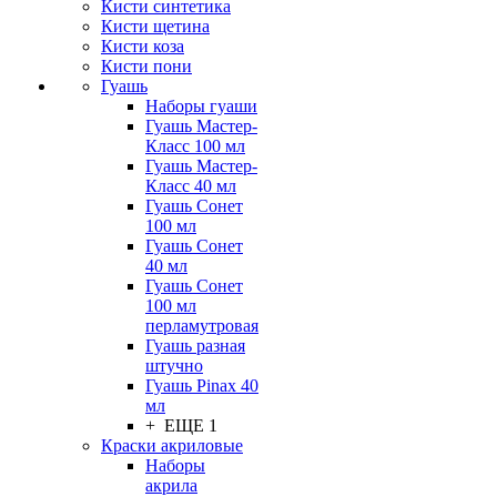
Кисти синтетика
Кисти щетина
Кисти коза
Кисти пони
Гуашь
Наборы гуаши
Гуашь Мастер-
Класс 100 мл
Гуашь Мастер-
Класс 40 мл
Гуашь Сонет
100 мл
Гуашь Сонет
40 мл
Гуашь Сонет
100 мл
перламутровая
Гуашь разная
штучно
Гуашь Pinax 40
мл
+ ЕЩЕ 1
Краски акриловые
Наборы
акрила