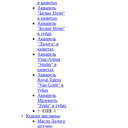
в кюветах
Акварель
"Белые Ночи"
в кюветах
Акварель
"Белые Ночи"
в тубах
Акварель
"Ладога" в
кюветах
Акварель
Vista-Artista
"Studio" в
кюветах
Акварель
Royal Talens
"Van Gogh" в
тубах
Акварель
Малевичъ
"Frida" в тубах
+ ЕЩЕ 1
Краски масляные
Масло Ладога
штучно