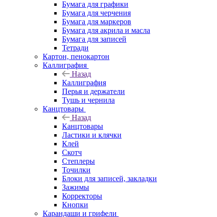
Бумага для графики
Бумага для черчения
Бумага для маркеров
Бумага для акрила и масла
Бумага для записей
Тетради
Картон, пенокартон
Каллиграфия
Назад
Каллиграфия
Перья и держатели
Тушь и чернила
Канцтовары
Назад
Канцтовары
Ластики и клячки
Клей
Скотч
Степлеры
Точилки
Блоки для записей, закладки
Зажимы
Корректоры
Кнопки
Карандаши и грифели