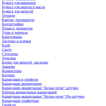
Бумага для маркеров
Бумага для акрила и масла
Бумага для записей
Тетради
Картон, пенокартон
Каллиграфия
Перья и держатели
Тушь и чернила
Канцтовары
Ластики и клячки
Клей
Скотч
Степлеры
Точилки
Блоки для записей, закладки
Зажимы
Корректоры
Кнопки
Карандаши и грифели
Карандаши акварельные
Карандаши акварельные "Белые ночи" штучно
Наборы акварельных карандашей
Карандаши акварельные "Белые ночи" Pro штучно
Карандаши графитные
Грифели