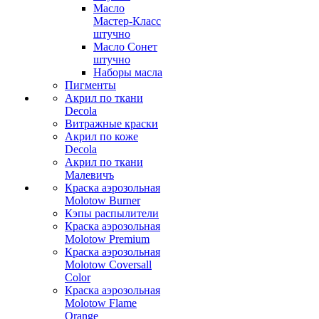
Масло
Мастер-Класс
штучно
Масло Сонет
штучно
Наборы масла
Пигменты
Акрил по ткани
Decola
Витражные краски
Акрил по коже
Decola
Акрил по ткани
Малевичъ
Краска аэрозольная
Molotow Burner
Кэпы распылители
Краска аэрозольная
Molotow Premium
Краска аэрозольная
Molotow Coversall
Color
Краска аэрозольная
Molotow Flame
Orange