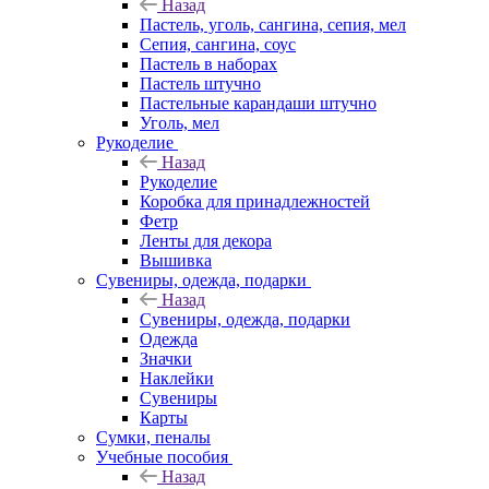
Назад
Пастель, уголь, сангина, сепия, мел
Сепия, сангина, соус
Пастель в наборах
Пастель штучно
Пастельные карандаши штучно
Уголь, мел
Рукоделие
Назад
Рукоделие
Коробка для принадлежностей
Фетр
Ленты для декора
Вышивка
Сувениры, одежда, подарки
Назад
Сувениры, одежда, подарки
Одежда
Значки
Наклейки
Сувениры
Карты
Сумки, пеналы
Учебные пособия
Назад