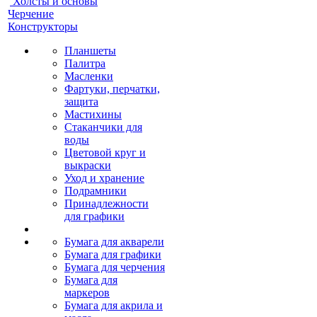
Холсты и основы
Черчение
Конструкторы
Планшеты
Палитра
Масленки
Фартуки, перчатки,
защита
Мастихины
Стаканчики для
воды
Цветовой круг и
выкраски
Уход и хранение
Подрамники
Принадлежности
для графики
Бумага для акварели
Бумага для графики
Бумага для черчения
Бумага для
маркеров
Бумага для акрила и