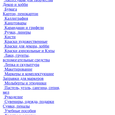
Декор и хобби
Бумага
Картон, пенокартон
Каллиграфия
Канцтовары
Карандаши и грифели
Ручки, линеры
Кисти
Краски художественные
Краски для декора, хобби
Краски аэрозольные и Кэпы
Лаки, грунты,
вспомогательные средства
Лепка и скульптура
Макетирование
Маркеры и комплектующие
Заправки для маркеров
Мольберты и этюдники
Пастель, уголь, сангина, сепия,
мел
Рукоделие
Сувениры, одежда, подарки
Сумки, пеналы
Учебные пособия