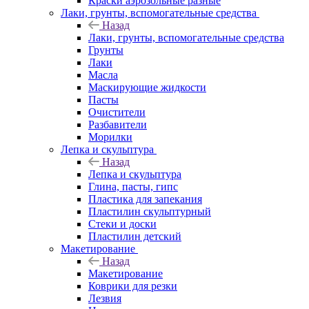
Краски аэрозольные разные
Лаки, грунты, вспомогательные средства
Назад
Лаки, грунты, вспомогательные средства
Грунты
Лаки
Масла
Маскирующие жидкости
Пасты
Очистители
Разбавители
Морилки
Лепка и скульптура
Назад
Лепка и скульптура
Глина, пасты, гипс
Пластика для запекания
Пластилин скульптурный
Стеки и доски
Пластилин детский
Макетирование
Назад
Макетирование
Коврики для резки
Лезвия