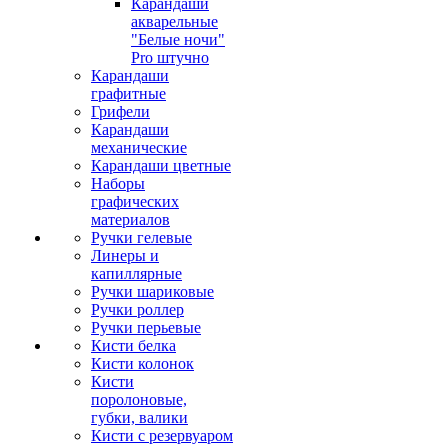
Карандаши
акварельные
"Белые ночи"
Pro штучно
Карандаши
графитные
Грифели
Карандаши
механические
Карандаши цветные
Наборы
графических
материалов
Ручки гелевые
Линеры и
капиллярные
Ручки шариковые
Ручки роллер
Ручки перьевые
Кисти белка
Кисти колонок
Кисти
поролоновые,
губки, валики
Кисти с резервуаром