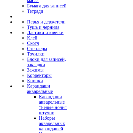
масла
Бумага для записей
Тетради
Перья и держатели
Тушь и чернила
Ластики и клячки
Клей
Скотч
Степлеры
Точилки
Блоки для записей,
закладки
Зажимы
Корректоры
Кнопки
Карандаши
акварельные
Карандаши
акварельные
"Белые ночи"
штучно
Наборы
акварельных
карандашей