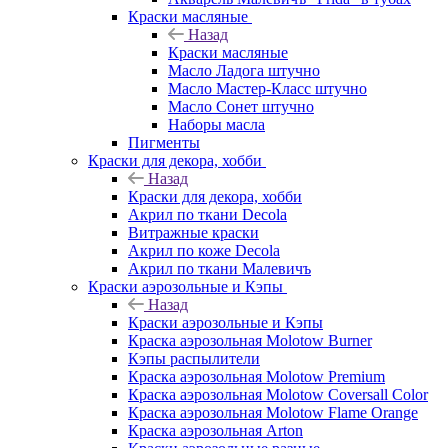
Краски масляные
Назад
Краски масляные
Масло Ладога штучно
Масло Мастер-Класс штучно
Масло Сонет штучно
Наборы масла
Пигменты
Краски для декора, хобби
Назад
Краски для декора, хобби
Акрил по ткани Decola
Витражные краски
Акрил по коже Decola
Акрил по ткани Малевичъ
Краски аэрозольные и Кэпы
Назад
Краски аэрозольные и Кэпы
Краска аэрозольная Molotow Burner
Кэпы распылители
Краска аэрозольная Molotow Premium
Краска аэрозольная Molotow Coversall Color
Краска аэрозольная Molotow Flame Orange
Краска аэрозольная Arton