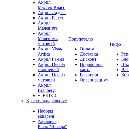
Акрил
Мастер-Класс
Акрил Ладога
Акрил Pebeo
Акрил
Малевичъ
Акрил
Малевичъ
Покупателю
матовый
Инфо
Акрил Vista-
Оплата
Artista
Доставка
Реп
Акрил Гамма
Дисконт
Бло
Акрил Decola
Подарочная
Шк
глянцевый
карта
Вак
Акрил Decola
Гарантия
Кон
матовый
Организациям
Акрил
Brauberg
+ ЕЩЕ 4
Краски акварельные
Наборы
акварели
Акварель
Pinax "Экстра"