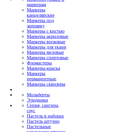
маркерам
Маркеры
канцелярские
Маркеры под
заправку
Маркеры с кистью
Маркеры акриловые
Маркеры восковые
Маркеры для ткани
Маркеры меловые
Маркеры спиртовые
Фломастеры
Маркеры-краска
Маркеры
перманентные
Маркеры сквизеры
Мольберты
Этюдники
Сепия, сангина,
соус
Пастель в наборах
Пастель штучно
Пастельные
карандаши штучно