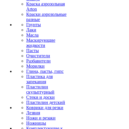
Краска аэрозольная
Arton
Краски аэрозольные
разные
Грунты
Лаки
Масла
Маскирующие
жидкости
Пасты
Очистители
Разбавители
Морилки
Глина, пасты, гипс
Пластика для
запекания
Пластилин
скульптурный
Стеки и доски
Пластилин детский
Коврики для резки
Лезвия
Ножи и резаки
Ножницы
Комплектующие к