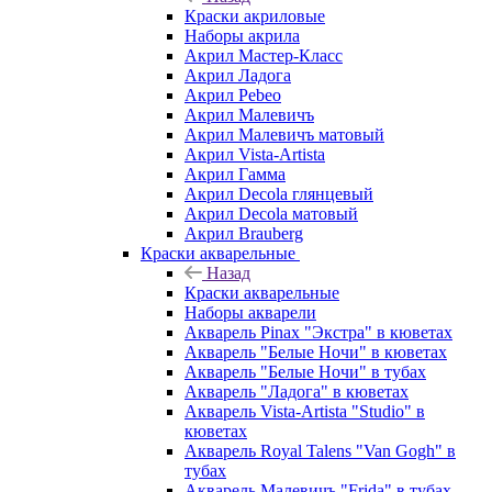
Краски акриловые
Наборы акрила
Акрил Мастер-Класс
Акрил Ладога
Акрил Pebeo
Акрил Малевичъ
Акрил Малевичъ матовый
Акрил Vista-Artista
Акрил Гамма
Акрил Decola глянцевый
Акрил Decola матовый
Акрил Brauberg
Краски акварельные
Назад
Краски акварельные
Наборы акварели
Акварель Pinax "Экстра" в кюветах
Акварель "Белые Ночи" в кюветах
Акварель "Белые Ночи" в тубах
Акварель "Ладога" в кюветах
Акварель Vista-Artista "Studio" в
кюветах
Акварель Royal Talens "Van Gogh" в
тубах
Акварель Малевичъ "Frida" в тубах