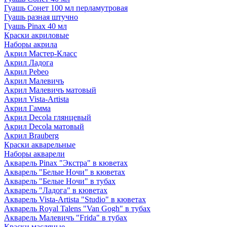
Гуашь Сонет 100 мл перламутровая
Гуашь разная штучно
Гуашь Pinax 40 мл
Краски акриловые
Наборы акрила
Акрил Мастер-Класс
Акрил Ладога
Акрил Pebeo
Акрил Малевичъ
Акрил Малевичъ матовый
Акрил Vista-Artista
Акрил Гамма
Акрил Decola глянцевый
Акрил Decola матовый
Акрил Brauberg
Краски акварельные
Наборы акварели
Акварель Pinax "Экстра" в кюветах
Акварель "Белые Ночи" в кюветах
Акварель "Белые Ночи" в тубах
Акварель "Ладога" в кюветах
Акварель Vista-Artista "Studio" в кюветах
Акварель Royal Talens "Van Gogh" в тубах
Акварель Малевичъ "Frida" в тубах
Краски масляные