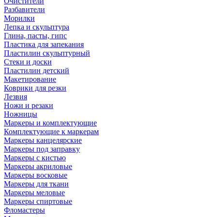
Очистители
Разбавители
Морилки
Лепка и скульптура
Глина, пасты, гипс
Пластика для запекания
Пластилин скульптурный
Стеки и доски
Пластилин детский
Макетирование
Коврики для резки
Лезвия
Ножи и резаки
Ножницы
Маркеры и комплектующие
Комплектующие к маркерам
Маркеры канцелярские
Маркеры под заправку
Маркеры с кистью
Маркеры акриловые
Маркеры восковые
Маркеры для ткани
Маркеры меловые
Маркеры спиртовые
Фломастеры