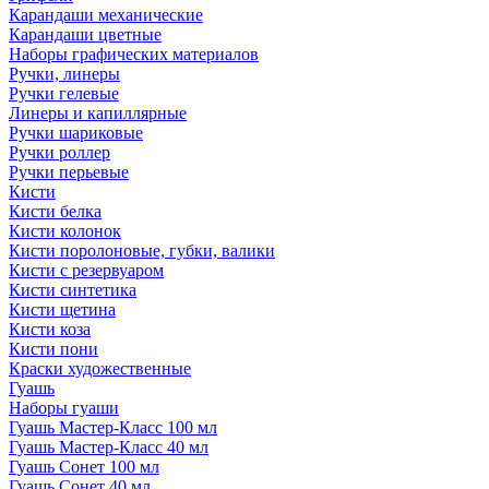
Карандаши механические
Карандаши цветные
Наборы графических материалов
Ручки, линеры
Ручки гелевые
Линеры и капиллярные
Ручки шариковые
Ручки роллер
Ручки перьевые
Кисти
Кисти белка
Кисти колонок
Кисти поролоновые, губки, валики
Кисти с резервуаром
Кисти синтетика
Кисти щетина
Кисти коза
Кисти пони
Краски художественные
Гуашь
Наборы гуаши
Гуашь Мастер-Класс 100 мл
Гуашь Мастер-Класс 40 мл
Гуашь Сонет 100 мл
Гуашь Сонет 40 мл