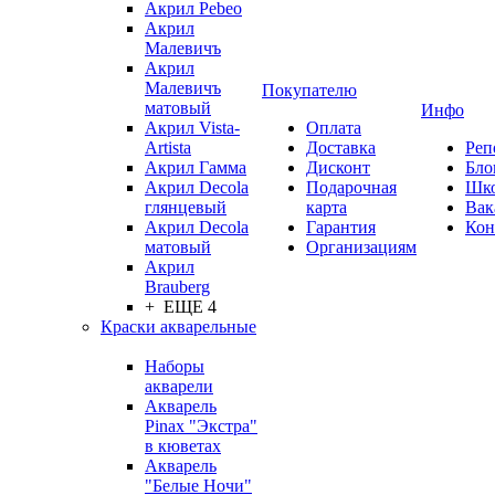
Акрил Pebeo
Акрил
Малевичъ
Акрил
Малевичъ
Покупателю
матовый
Инфо
Акрил Vista-
Оплата
Artista
Доставка
Реп
Акрил Гамма
Дисконт
Бло
Акрил Decola
Подарочная
Шк
глянцевый
карта
Вак
Акрил Decola
Гарантия
Кон
матовый
Организациям
Акрил
Brauberg
+ ЕЩЕ 4
Краски акварельные
Наборы
акварели
Акварель
Pinax "Экстра"
в кюветах
Акварель
"Белые Ночи"