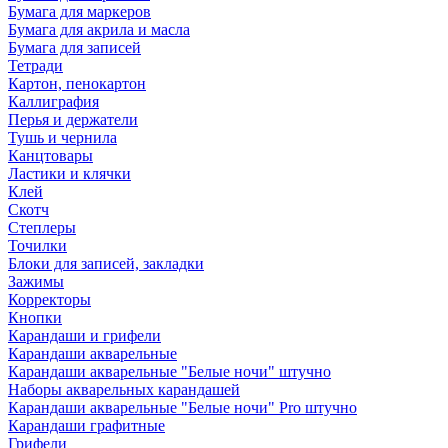
Бумага для маркеров
Бумага для акрила и масла
Бумага для записей
Тетради
Картон, пенокартон
Каллиграфия
Перья и держатели
Тушь и чернила
Канцтовары
Ластики и клячки
Клей
Скотч
Степлеры
Точилки
Блоки для записей, закладки
Зажимы
Корректоры
Кнопки
Карандаши и грифели
Карандаши акварельные
Карандаши акварельные "Белые ночи" штучно
Наборы акварельных карандашей
Карандаши акварельные "Белые ночи" Pro штучно
Карандаши графитные
Грифели