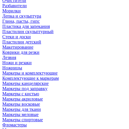
Очистители
Разбавители
Морилки
Лепка и скульптура
Глина, пасты, гипс
Пластика для запекания
Пластилин скульптурный
Стеки и доски
Пластилин детский
Макетирование
Коврики для резки
Лезвия
Ножи и резаки
Ножницы
Маркеры и комплектующие
Комплектующие к маркерам
Маркеры канцелярские
Маркеры под заправку
Маркеры с кистью
Маркеры акриловые
Маркеры восковые
Маркеры для ткани
Маркеры меловые
Маркеры спиртовые
Фломастеры