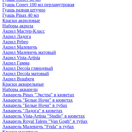
Гуашь Сонет 100 мл перламутровая
Гуашь разная штучно
Гуашь Pinax 40 мл
Краски акриловые
Наборы акрила
Акрил Мастер-Класс
Акрил Ладога
Акрил Pebeo
Акрил Малевичъ
Акрил Малевичъ матовый
Акрил Vista-Artista
Акрил Гамма
Акрил Decola глянцевый
Акрил Decola матовый
Акрил Brauberg
Краски акварельные
Наборы акварели
Акварель Pinax "Экстра" в кюветах
Акварель "Белые Ночи" в кюветах
Акварель "Белые Ночи" в тубах
Акварель "Ладога" в кюветах
Акварель Vista-Artista "Studio" в кюветах
Акварель Royal Talens "Van Gogh" в тубах
Акварель Малевичъ "Frida" в тубах
Краски масляные