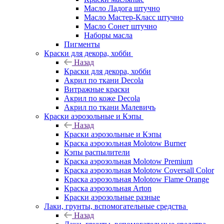
Масло Ладога штучно
Масло Мастер-Класс штучно
Масло Сонет штучно
Наборы масла
Пигменты
Краски для декора, хобби
Назад
Краски для декора, хобби
Акрил по ткани Decola
Витражные краски
Акрил по коже Decola
Акрил по ткани Малевичъ
Краски аэрозольные и Кэпы
Назад
Краски аэрозольные и Кэпы
Краска аэрозольная Molotow Burner
Кэпы распылители
Краска аэрозольная Molotow Premium
Краска аэрозольная Molotow Coversall Color
Краска аэрозольная Molotow Flame Orange
Краска аэрозольная Arton
Краски аэрозольные разные
Лаки, грунты, вспомогательные средства
Назад