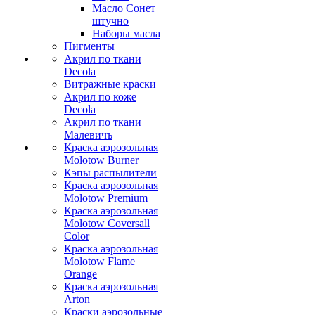
Масло Сонет
штучно
Наборы масла
Пигменты
Акрил по ткани
Decola
Витражные краски
Акрил по коже
Decola
Акрил по ткани
Малевичъ
Краска аэрозольная
Molotow Burner
Кэпы распылители
Краска аэрозольная
Molotow Premium
Краска аэрозольная
Molotow Coversall
Color
Краска аэрозольная
Molotow Flame
Orange
Краска аэрозольная
Arton
Краски аэрозольные