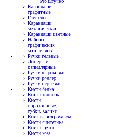
Pro штучно
Карандаши
графитные
Грифели
Карандаши
механические
Карандаши цветные
Наборы
графических
материалов
Ручки гелевые
Линеры и
капиллярные
Ручки шариковые
Ручки роллер
Ручки перьевые
Кисти белка
Кисти колонок
Кисти
поролоновые,
губки, валики
Кисти с резервуаром
Кисти синтетика
Кисти щетина
Кисти коза