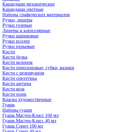
Карандаши механические
Карандаши цветные
Наборы графических материалов
Ручки, линеры
Ручки гелевые
Линеры и капиллярные
Ручки шариковые
Ручки роллер
Ручки перьевые
Кисти
Кисти белка
Кисти колонок
Кисти поролоновые, губки, валики
Кисти с резервуаром
Кисти синтетика
Кисти щетина
Кисти коза
Кисти пони
Краски художественные
Гуашь
Наборы гуаши
Гуашь Мастер-Класс 100 мл
Гуашь Мастер-Класс 40 мл
Гуашь Сонет 100 мл
Гуашь Сонет 40 мл