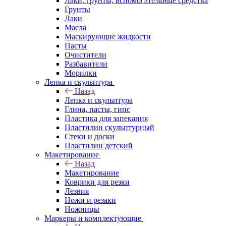
Лаки, грунты, вспомогательные средства
Грунты
Лаки
Масла
Маскирующие жидкости
Пасты
Очистители
Разбавители
Морилки
Лепка и скульптура
Назад
Лепка и скульптура
Глина, пасты, гипс
Пластика для запекания
Пластилин скульптурный
Стеки и доски
Пластилин детский
Макетирование
Назад
Макетирование
Коврики для резки
Лезвия
Ножи и резаки
Ножницы
Маркеры и комплектующие