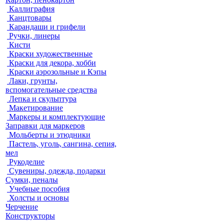
Каллиграфия
Канцтовары
Карандаши и грифели
Ручки, линеры
Кисти
Краски художественные
Краски для декора, хобби
Краски аэрозольные и Кэпы
Лаки, грунты,
вспомогательные средства
Лепка и скульптура
Макетирование
Маркеры и комплектующие
Заправки для маркеров
Мольберты и этюдники
Пастель, уголь, сангина, сепия,
мел
Рукоделие
Сувениры, одежда, подарки
Сумки, пеналы
Учебные пособия
Холсты и основы
Черчение
Конструкторы