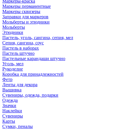
Маркеры-краска
Маркеры перманентные
Маркеры сквизеры
Заправки для маркеров
Мольберты и этюдники
Мольберты
Этюдники
Пастель, уголь, сангина, сепия, мел
Сепия, сангина, соус
Пастель в наборах
Пастель штучно
Пастельные карандаши штучно
Уголь, мел
Рукоделие
Коробка для принадлежностей
Фетр
Ленты для декора
Вышивка
Сувениры, одежда, подарки
Одежда
Значки
Наклейки
Сувениры
Карты
Сумки, пеналы