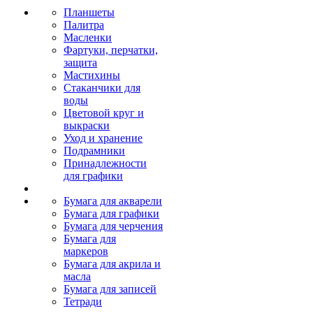
Планшеты
Палитра
Масленки
Фартуки, перчатки,
защита
Мастихины
Стаканчики для
воды
Цветовой круг и
выкраски
Уход и хранение
Подрамники
Принадлежности
для графики
Бумага для акварели
Бумага для графики
Бумага для черчения
Бумага для
маркеров
Бумага для акрила и
масла
Бумага для записей
Тетради