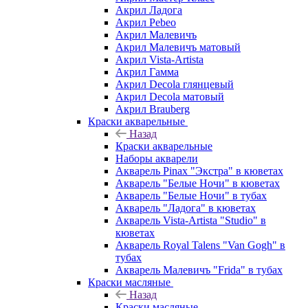
Акрил Ладога
Акрил Pebeo
Акрил Малевичъ
Акрил Малевичъ матовый
Акрил Vista-Artista
Акрил Гамма
Акрил Decola глянцевый
Акрил Decola матовый
Акрил Brauberg
Краски акварельные
Назад
Краски акварельные
Наборы акварели
Акварель Pinax "Экстра" в кюветах
Акварель "Белые Ночи" в кюветах
Акварель "Белые Ночи" в тубах
Акварель "Ладога" в кюветах
Акварель Vista-Artista "Studio" в
кюветах
Акварель Royal Talens "Van Gogh" в
тубах
Акварель Малевичъ "Frida" в тубах
Краски масляные
Назад
Краски масляные