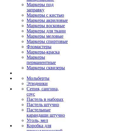
Маркеры под
заправку
Маркеры с кистью
Маркеры акриловые
Маркеры восковые
Маркеры для ткани
Маркеры меловые
Маркеры спиртовые
Фломастеры
Маркеры-краска
Маркеры
перманентные
Маркеры сквизеры
Мольберты
Этюдники
Сепия, сангина,
соус
Пастель в наборах
Пастель штучно
Пастельные
карандаши штучно
Уголь, мел
Коробка для
принадлежностей