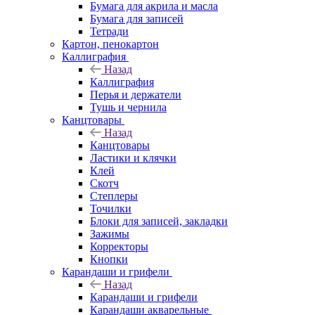
Бумага для акрила и масла
Бумага для записей
Тетради
Картон, пенокартон
Каллиграфия
Назад
Каллиграфия
Перья и держатели
Тушь и чернила
Канцтовары
Назад
Канцтовары
Ластики и клячки
Клей
Скотч
Степлеры
Точилки
Блоки для записей, закладки
Зажимы
Корректоры
Кнопки
Карандаши и грифели
Назад
Карандаши и грифели
Карандаши акварельные