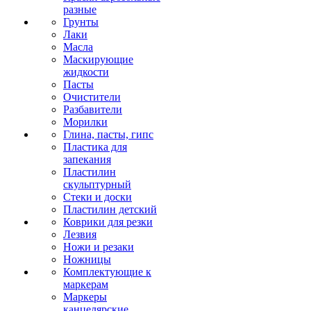
разные
Грунты
Лаки
Масла
Маскирующие
жидкости
Пасты
Очистители
Разбавители
Морилки
Глина, пасты, гипс
Пластика для
запекания
Пластилин
скульптурный
Стеки и доски
Пластилин детский
Коврики для резки
Лезвия
Ножи и резаки
Ножницы
Комплектующие к
маркерам
Маркеры
канцелярские