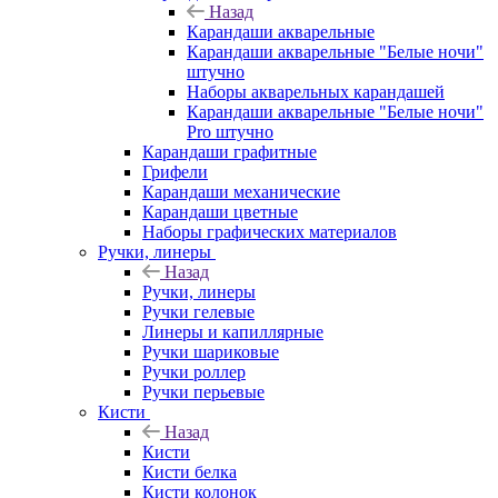
Назад
Карандаши акварельные
Карандаши акварельные "Белые ночи"
штучно
Наборы акварельных карандашей
Карандаши акварельные "Белые ночи"
Pro штучно
Карандаши графитные
Грифели
Карандаши механические
Карандаши цветные
Наборы графических материалов
Ручки, линеры
Назад
Ручки, линеры
Ручки гелевые
Линеры и капиллярные
Ручки шариковые
Ручки роллер
Ручки перьевые
Кисти
Назад
Кисти
Кисти белка
Кисти колонок