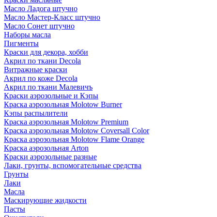
Масло Ладога штучно
Масло Мастер-Класс штучно
Масло Сонет штучно
Наборы масла
Пигменты
Краски для декора, хобби
Акрил по ткани Decola
Витражные краски
Акрил по коже Decola
Акрил по ткани Малевичъ
Краски аэрозольные и Кэпы
Краска аэрозольная Molotow Burner
Кэпы распылители
Краска аэрозольная Molotow Premium
Краска аэрозольная Molotow Coversall Color
Краска аэрозольная Molotow Flame Orange
Краска аэрозольная Arton
Краски аэрозольные разные
Лаки, грунты, вспомогательные средства
Грунты
Лаки
Масла
Маскирующие жидкости
Пасты