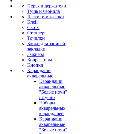
Перья и держатели
Тушь и чернила
Ластики и клячки
Клей
Скотч
Степлеры
Точилки
Блоки для записей,
закладки
Зажимы
Корректоры
Кнопки
Карандаши
акварельные
Карандаши
акварельные
"Белые ночи"
штучно
Наборы
акварельных
карандашей
Карандаши
акварельные
"Белые ночи"