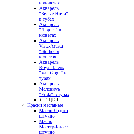
в кюветах
Акварель
"Белые Ночи"
в тубах
Акварель
"Ладога" в
кюветах
Акварель
Vista-Artista
"Studio" в
кюветах
Акварель
Royal Talens
"Van Gogh" в
тубах
Акварель
Малевичъ
"Frida" в тубах
+ ЕЩЕ 1
Краски масляные
Масло Ладога
штучно
Масло
Мастер-Класс
штучно