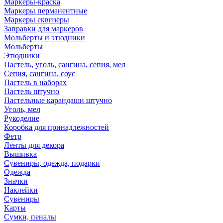
Маркеры-краска
Маркеры перманентные
Маркеры сквизеры
Заправки для маркеров
Мольберты и этюдники
Мольберты
Этюдники
Пастель, уголь, сангина, сепия, мел
Сепия, сангина, соус
Пастель в наборах
Пастель штучно
Пастельные карандаши штучно
Уголь, мел
Рукоделие
Коробка для принадлежностей
Фетр
Ленты для декора
Вышивка
Сувениры, одежда, подарки
Одежда
Значки
Наклейки
Сувениры
Карты
Сумки, пеналы