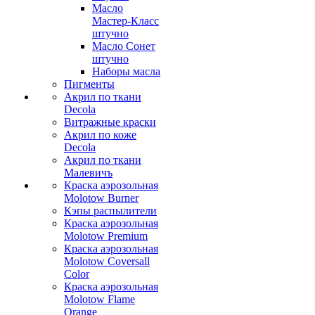
Масло
Мастер-Класс
штучно
Масло Сонет
штучно
Наборы масла
Пигменты
Акрил по ткани
Decola
Витражные краски
Акрил по коже
Decola
Акрил по ткани
Малевичъ
Краска аэрозольная
Molotow Burner
Кэпы распылители
Краска аэрозольная
Molotow Premium
Краска аэрозольная
Molotow Coversall
Color
Краска аэрозольная
Molotow Flame
Orange