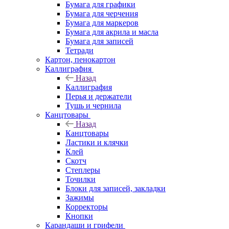
Бумага для графики
Бумага для черчения
Бумага для маркеров
Бумага для акрила и масла
Бумага для записей
Тетради
Картон, пенокартон
Каллиграфия
Назад
Каллиграфия
Перья и держатели
Тушь и чернила
Канцтовары
Назад
Канцтовары
Ластики и клячки
Клей
Скотч
Степлеры
Точилки
Блоки для записей, закладки
Зажимы
Корректоры
Кнопки
Карандаши и грифели