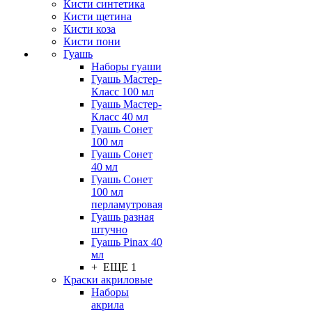
Кисти синтетика
Кисти щетина
Кисти коза
Кисти пони
Гуашь
Наборы гуаши
Гуашь Мастер-
Класс 100 мл
Гуашь Мастер-
Класс 40 мл
Гуашь Сонет
100 мл
Гуашь Сонет
40 мл
Гуашь Сонет
100 мл
перламутровая
Гуашь разная
штучно
Гуашь Pinax 40
мл
+ ЕЩЕ 1
Краски акриловые
Наборы
акрила