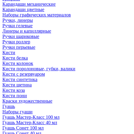
Карандаши механические
Карандаши цветные
Наборы графических материалов
Ручки, линеры
Ручки гелевые
Линеры и капиллярные
Ручки шариковые
Ручки роллер
Ручки перьевые
Кисти
Кисти белка
Кисти колонок
Кисти поролоновые, губки, валики
Кисти с резервуаром
Кисти синтетика
Кисти щетина
Кисти коза
Кисти пони
Краски художественные
Гуашь
Наборы гуаши
Гуашь Мастер-Класс 100 мл
Гуашь Мастер-Класс 40 мл
Гуашь Сонет 100 мл
Гуашь Сонет 40 мл