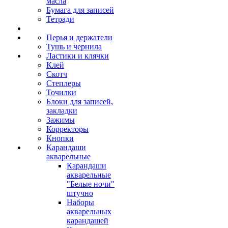
масла
Бумага для записей
Тетради
Перья и держатели
Тушь и чернила
Ластики и клячки
Клей
Скотч
Степлеры
Точилки
Блоки для записей,
закладки
Зажимы
Корректоры
Кнопки
Карандаши
акварельные
Карандаши
акварельные
"Белые ночи"
штучно
Наборы
акварельных
карандашей