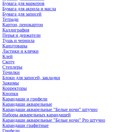
Бумага для маркеров
Бумага для акрила и масла
Бумага для записей
Тетради
Картон, пенокартон
Каллиграфия
Перья и держатели
Тушь и чернила
Канцтовары
Ластики и клячки
Клей
Скотч
Степлеры
Точилки
Блоки для записей, закладки
Зажимы
Корректоры
Кнопки
Карандаши и грифели
Карандаши акварельные
Карандаши акварельные "Белые ночи" штучно
Наборы акварельных карандашей
Карандаши акварельные "Белые ночи" Pro штучно
Карандаши графитные
Грифели