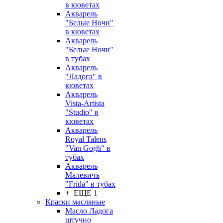
в кюветах
Акварель
"Белые Ночи"
в кюветах
Акварель
"Белые Ночи"
в тубах
Акварель
"Ладога" в
кюветах
Акварель
Vista-Artista
"Studio" в
кюветах
Акварель
Royal Talens
"Van Gogh" в
тубах
Акварель
Малевичъ
"Frida" в тубах
+ ЕЩЕ 1
Краски масляные
Масло Ладога
штучно