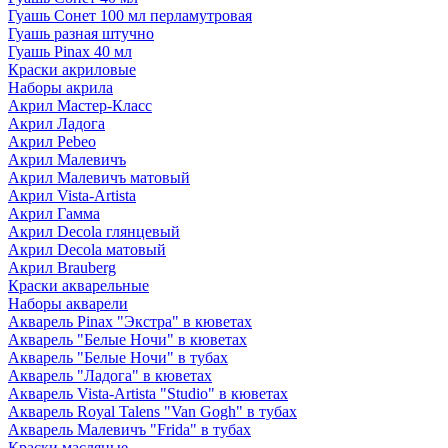
Гуашь Сонет 100 мл перламутровая
Гуашь разная штучно
Гуашь Pinax 40 мл
Краски акриловые
Наборы акрила
Акрил Мастер-Класс
Акрил Ладога
Акрил Pebeo
Акрил Малевичъ
Акрил Малевичъ матовый
Акрил Vista-Artista
Акрил Гамма
Акрил Decola глянцевый
Акрил Decola матовый
Акрил Brauberg
Краски акварельные
Наборы акварели
Акварель Pinax "Экстра" в кюветах
Акварель "Белые Ночи" в кюветах
Акварель "Белые Ночи" в тубах
Акварель "Ладога" в кюветах
Акварель Vista-Artista "Studio" в кюветах
Акварель Royal Talens "Van Gogh" в тубах
Акварель Малевичъ "Frida" в тубах
Краски масляные