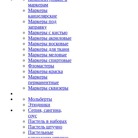
маркерам
Маркеры
канцелярские
Маркеры под
заправку
Маркеры с кистью
Маркеры акриловые
Маркеры восковые
Маркеры для ткани
Маркеры меловые
Маркеры спиртовые
Фломастеры
Маркеры-краска
Маркеры
перманентные
Маркеры сквизеры
Мольберты
Этюдники
Сепия, сангина,
соус
Пастель в наборах
Пастель штучно
Пастельные
карандаши штучно