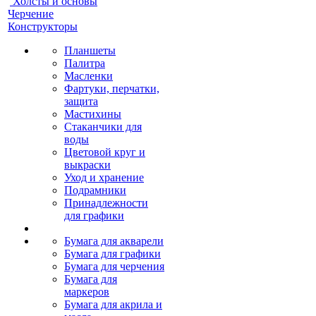
Холсты и основы
Черчение
Конструкторы
Планшеты
Палитра
Масленки
Фартуки, перчатки,
защита
Мастихины
Стаканчики для
воды
Цветовой круг и
выкраски
Уход и хранение
Подрамники
Принадлежности
для графики
Бумага для акварели
Бумага для графики
Бумага для черчения
Бумага для
маркеров
Бумага для акрила и