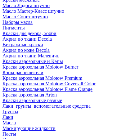
Масло Ладога штучно
Масло Мастер-Класс штучно
Масло Сонет штучно
Наборы масла
Пигменты
Краски для декора, хобби
Акрил по ткани Decola
Витражные краски
Акрил по коже Decola
Акрил по ткани Малевичъ
Краски аэрозольные и Кэпы
Краска аэрозольная Molotow Burner
Кэпы распылители
Краска аэрозольная Molotow Premium
Краска аэрозольная Molotow Coversall Color
Краска аэрозольная Molotow Flame Orange
Краска аэрозольная Arton
Краски аэрозольные разные
Лаки, грунты, вспомогательные средства
Грунты
Лаки
Масла
Маскирующие жидкости
Пасты