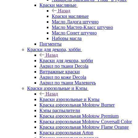
Краски масляные
Назад
Краски масляные
Масло Ладога штучно
Масло Мастер-Класс штучно
Масло Сонет штучно
Наборы масла
Пигменты
Краски для декора, хобби
Назад
Краски для декора, хобби
Акрил по ткани Decola
Витражные краски
Акрил по коже Decola
Акрил по ткани Малевичъ
Краски аэрозольные и Кэпы
Назад
Краски аэрозольные и Кэпы
Краска аэрозольная Molotow Burner
Кэпы распылители
Краска аэрозольная Molotow Premium
Краска аэрозольная Molotow Coversall Color
Краска аэрозольная Molotow Flame Orange
Краска аэрозольная Arton