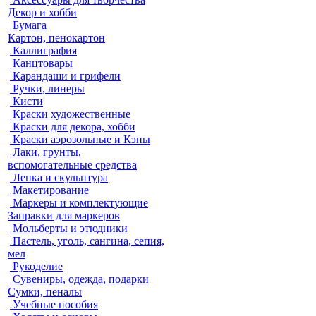
Декор и хобби
Бумага
Картон, пенокартон
Каллиграфия
Канцтовары
Карандаши и грифели
Ручки, линеры
Кисти
Краски художественные
Краски для декора, хобби
Краски аэрозольные и Кэпы
Лаки, грунты,
вспомогательные средства
Лепка и скульптура
Макетирование
Маркеры и комплектующие
Заправки для маркеров
Мольберты и этюдники
Пастель, уголь, сангина, сепия,
мел
Рукоделие
Сувениры, одежда, подарки
Сумки, пеналы
Учебные пособия