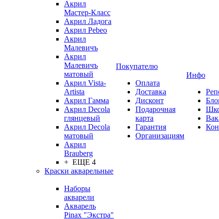
Акрил
Мастер-Класс
Акрил Ладога
Акрил Pebeo
Акрил
Малевичъ
Акрил
Малевичъ
Покупателю
матовый
Инфо
Акрил Vista-
Оплата
Artista
Доставка
Реп
Акрил Гамма
Дисконт
Бло
Акрил Decola
Подарочная
Шк
глянцевый
карта
Вак
Акрил Decola
Гарантия
Кон
матовый
Организациям
Акрил
Brauberg
+ ЕЩЕ 4
Краски акварельные
Наборы
акварели
Акварель
Pinax "Экстра"