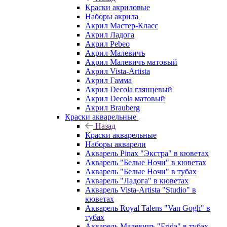
Краски акриловые
Наборы акрила
Акрил Мастер-Класс
Акрил Ладога
Акрил Pebeo
Акрил Малевичъ
Акрил Малевичъ матовый
Акрил Vista-Artista
Акрил Гамма
Акрил Decola глянцевый
Акрил Decola матовый
Акрил Brauberg
Краски акварельные
Назад
Краски акварельные
Наборы акварели
Акварель Pinax "Экстра" в кюветах
Акварель "Белые Ночи" в кюветах
Акварель "Белые Ночи" в тубах
Акварель "Ладога" в кюветах
Акварель Vista-Artista "Studio" в
кюветах
Акварель Royal Talens "Van Gogh" в
тубах
Акварель Малевичъ "Frida" в тубах