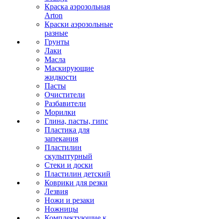
Краска аэрозольная
Arton
Краски аэрозольные
разные
Грунты
Лаки
Масла
Маскирующие
жидкости
Пасты
Очистители
Разбавители
Морилки
Глина, пасты, гипс
Пластика для
запекания
Пластилин
скульптурный
Стеки и доски
Пластилин детский
Коврики для резки
Лезвия
Ножи и резаки
Ножницы
Комплектующие к