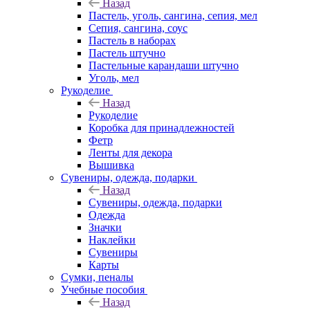
Назад
Пастель, уголь, сангина, сепия, мел
Сепия, сангина, соус
Пастель в наборах
Пастель штучно
Пастельные карандаши штучно
Уголь, мел
Рукоделие
Назад
Рукоделие
Коробка для принадлежностей
Фетр
Ленты для декора
Вышивка
Сувениры, одежда, подарки
Назад
Сувениры, одежда, подарки
Одежда
Значки
Наклейки
Сувениры
Карты
Сумки, пеналы
Учебные пособия
Назад