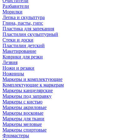
Очистители
Разбавители
Морилки
Лепка и скульптура
Глина, пасты, гипс
Пластика для запекания
Пластилин скульптурный
Стеки и доски
Пластилин детский
Макетирование
Коврики для резки
Лезвия
Ножи и резаки
Ножницы
Маркеры и комплектующие
Комплектующие к маркерам
Маркеры канцелярские
Маркеры под заправку
Маркеры с кистью
Маркеры акриловые
Маркеры восковые
Маркеры для ткани
Маркеры меловые
Маркеры спиртовые
Фломастеры