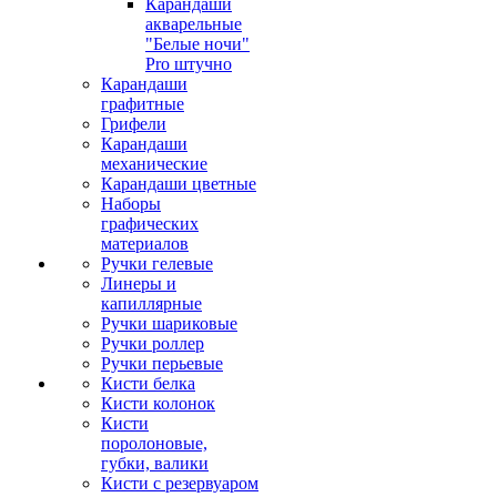
Карандаши
акварельные
"Белые ночи"
Pro штучно
Карандаши
графитные
Грифели
Карандаши
механические
Карандаши цветные
Наборы
графических
материалов
Ручки гелевые
Линеры и
капиллярные
Ручки шариковые
Ручки роллер
Ручки перьевые
Кисти белка
Кисти колонок
Кисти
поролоновые,
губки, валики
Кисти с резервуаром