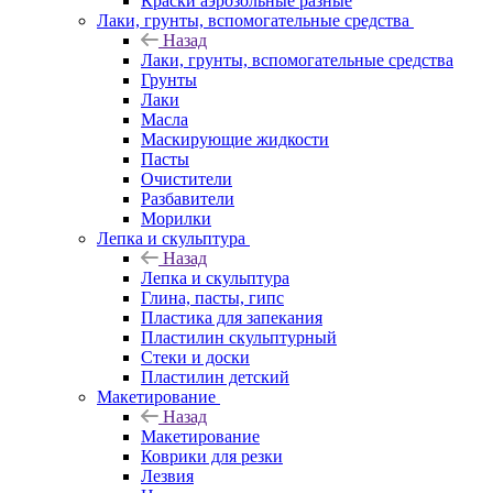
Краски аэрозольные разные
Лаки, грунты, вспомогательные средства
Назад
Лаки, грунты, вспомогательные средства
Грунты
Лаки
Масла
Маскирующие жидкости
Пасты
Очистители
Разбавители
Морилки
Лепка и скульптура
Назад
Лепка и скульптура
Глина, пасты, гипс
Пластика для запекания
Пластилин скульптурный
Стеки и доски
Пластилин детский
Макетирование
Назад
Макетирование
Коврики для резки
Лезвия