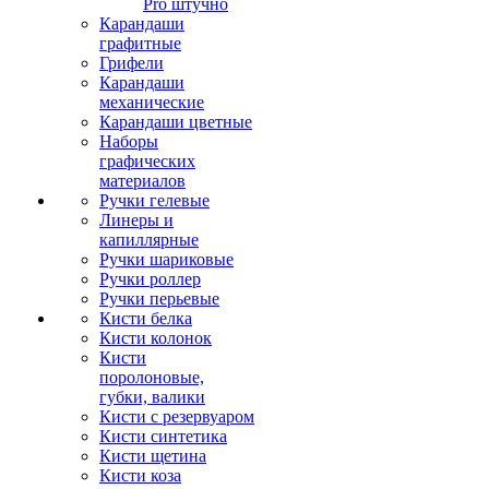
Pro штучно
Карандаши
графитные
Грифели
Карандаши
механические
Карандаши цветные
Наборы
графических
материалов
Ручки гелевые
Линеры и
капиллярные
Ручки шариковые
Ручки роллер
Ручки перьевые
Кисти белка
Кисти колонок
Кисти
поролоновые,
губки, валики
Кисти с резервуаром
Кисти синтетика
Кисти щетина
Кисти коза