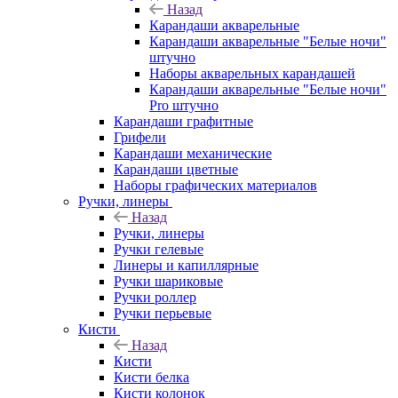
Назад
Карандаши акварельные
Карандаши акварельные "Белые ночи"
штучно
Наборы акварельных карандашей
Карандаши акварельные "Белые ночи"
Pro штучно
Карандаши графитные
Грифели
Карандаши механические
Карандаши цветные
Наборы графических материалов
Ручки, линеры
Назад
Ручки, линеры
Ручки гелевые
Линеры и капиллярные
Ручки шариковые
Ручки роллер
Ручки перьевые
Кисти
Назад
Кисти
Кисти белка
Кисти колонок