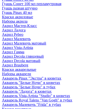
Гуашь Сонет 100 мл перламутровая
Гуашь разная штучно
Гуашь Pinax 40 мл
Краски акриловые
Наборы акрила
Акрил Мастер-Класс
Акрил Ладога
Акрил Pebeo
Акрил Малевичъ
Акрил Малевичъ матовый
Акрил Vista-Artista
Акрил Гамма
Акрил Decola глянцевый
Акрил Decola матовый
Акрил Brauberg
Краски акварельные
Наборы акварели
Акварель Pinax "Экстра" в кюветах
Акварель "Белые Ночи" в кюветах
Акварель "Белые Ночи" в тубах
Акварель "Ладога" в кюветах
Акварель Vista-Artista "Studio" в кюветах
Акварель Royal Talens "Van Gogh" в тубах
Акварель Малевичъ "Frida" в тубах
Краски масляные