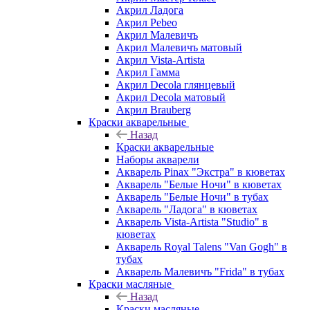
Акрил Ладога
Акрил Pebeo
Акрил Малевичъ
Акрил Малевичъ матовый
Акрил Vista-Artista
Акрил Гамма
Акрил Decola глянцевый
Акрил Decola матовый
Акрил Brauberg
Краски акварельные
Назад
Краски акварельные
Наборы акварели
Акварель Pinax "Экстра" в кюветах
Акварель "Белые Ночи" в кюветах
Акварель "Белые Ночи" в тубах
Акварель "Ладога" в кюветах
Акварель Vista-Artista "Studio" в
кюветах
Акварель Royal Talens "Van Gogh" в
тубах
Акварель Малевичъ "Frida" в тубах
Краски масляные
Назад
Краски масляные