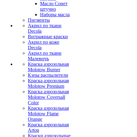
Масло Сонет
штучно
Наборы масла
Пигменты
Акрил по ткани
Decola
Витражные краски
Акрил по коже
Decola
Акрил по ткани
Малевичъ
Краска аэрозольная
Molotow Burner
Кэпы распылители
Краска аэрозольная
Molotow Premium
Краска аэрозольная
Molotow Coversall
Color
Краска аэрозольная
Molotow Flame
Orange
Краска аэрозольная
Arton
Краски аэрозольные