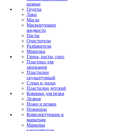
разные
Грунты
Лаки
Масла
Маскирующие
жидкости
Пасты
Очистители
Разбавители
Морилки
Глина, пасты, гипс
Пластика для
запекания
Пластилин
скульптурный
Стеки и доски
Пластилин детский
Коврики для резки
Лезвия
Ножи и резаки
Ножницы
Комплектующие к
маркерам
Маркеры
канцелярские