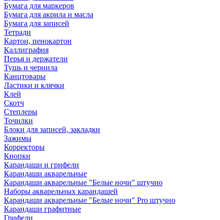
Бумага для маркеров
Бумага для акрила и масла
Бумага для записей
Тетради
Картон, пенокартон
Каллиграфия
Перья и держатели
Тушь и чернила
Канцтовары
Ластики и клячки
Клей
Скотч
Степлеры
Точилки
Блоки для записей, закладки
Зажимы
Корректоры
Кнопки
Карандаши и грифели
Карандаши акварельные
Карандаши акварельные "Белые ночи" штучно
Наборы акварельных карандашей
Карандаши акварельные "Белые ночи" Pro штучно
Карандаши графитные
Грифели