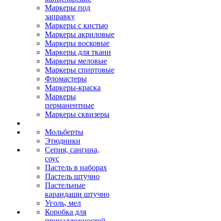
Маркеры под
заправку
Маркеры с кистью
Маркеры акриловые
Маркеры восковые
Маркеры для ткани
Маркеры меловые
Маркеры спиртовые
Фломастеры
Маркеры-краска
Маркеры
перманентные
Маркеры сквизеры
Мольберты
Этюдники
Сепия, сангина,
соус
Пастель в наборах
Пастель штучно
Пастельные
карандаши штучно
Уголь, мел
Коробка для
принадлежностей