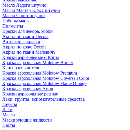
Масло Ладога штучно
Масло Мастер-Класс штучно
Масло Сонет штучно
Наборы масла
Пигменты
Краски для декора, хобби
Акрил по ткани Decola
Витражные краски
Акрил по коже Decola
Акрил по ткани Малевичъ
Краски аэрозольные и Кэпы
Краска аэрозольная Molotow Burner
Кэпы распылители
Краска аэрозольная Molotow Premium
Краска аэрозольная Molotow Coversall Color
Краска аэрозольная Molotow Flame Orange
Краска аэрозольная Arton
Краски аэрозольные разные
Лаки, грунты, вспомогательные средства
Грунты
Лаки
Масла
Маскирующие жидкости
Пасты