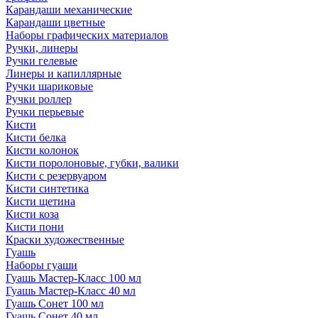
Карандаши механические
Карандаши цветные
Наборы графических материалов
Ручки, линеры
Ручки гелевые
Линеры и капиллярные
Ручки шариковые
Ручки роллер
Ручки перьевые
Кисти
Кисти белка
Кисти колонок
Кисти поролоновые, губки, валики
Кисти с резервуаром
Кисти синтетика
Кисти щетина
Кисти коза
Кисти пони
Краски художественные
Гуашь
Наборы гуаши
Гуашь Мастер-Класс 100 мл
Гуашь Мастер-Класс 40 мл
Гуашь Сонет 100 мл
Гуашь Сонет 40 мл