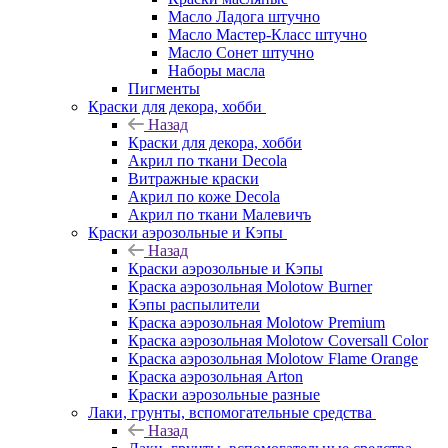
Масло Ладога штучно
Масло Мастер-Класс штучно
Масло Сонет штучно
Наборы масла
Пигменты
Краски для декора, хобби
Назад
Краски для декора, хобби
Акрил по ткани Decola
Витражные краски
Акрил по коже Decola
Акрил по ткани Малевичъ
Краски аэрозольные и Кэпы
Назад
Краски аэрозольные и Кэпы
Краска аэрозольная Molotow Burner
Кэпы распылители
Краска аэрозольная Molotow Premium
Краска аэрозольная Molotow Coversall Color
Краска аэрозольная Molotow Flame Orange
Краска аэрозольная Arton
Краски аэрозольные разные
Лаки, грунты, вспомогательные средства
Назад