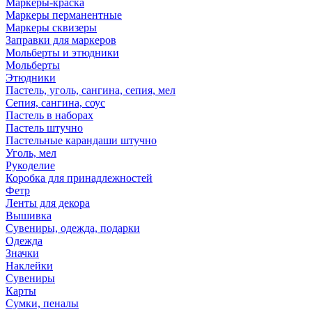
Маркеры-краска
Маркеры перманентные
Маркеры сквизеры
Заправки для маркеров
Мольберты и этюдники
Мольберты
Этюдники
Пастель, уголь, сангина, сепия, мел
Сепия, сангина, соус
Пастель в наборах
Пастель штучно
Пастельные карандаши штучно
Уголь, мел
Рукоделие
Коробка для принадлежностей
Фетр
Ленты для декора
Вышивка
Сувениры, одежда, подарки
Одежда
Значки
Наклейки
Сувениры
Карты
Сумки, пеналы