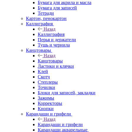
Бумага для акрила и масла
Бумага для записей
Тетради
Картон, пенокартон
Каллиграфия
Назад
Каллиграфия
Перья и держатели
Тушь и чернила
Канцтовары
Назад
Канцтовары
Ластики и клячки
Клей
Скотч
Степлеры
Точилки
Блоки для записей, закладки
Зажимы
Корректоры
Кнопки
Карандаши и грифели
Назад
Карандаши и грифели
Карандаши акварельные