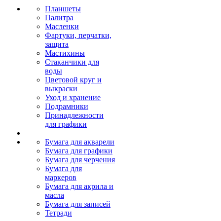
Планшеты
Палитра
Масленки
Фартуки, перчатки,
защита
Мастихины
Стаканчики для
воды
Цветовой круг и
выкраски
Уход и хранение
Подрамники
Принадлежности
для графики
Бумага для акварели
Бумага для графики
Бумага для черчения
Бумага для
маркеров
Бумага для акрила и
масла
Бумага для записей
Тетради