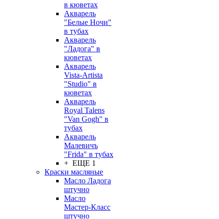
в кюветах
Акварель
"Белые Ночи"
в тубах
Акварель
"Ладога" в
кюветах
Акварель
Vista-Artista
"Studio" в
кюветах
Акварель
Royal Talens
"Van Gogh" в
тубах
Акварель
Малевичъ
"Frida" в тубах
+ ЕЩЕ 1
Краски масляные
Масло Ладога
штучно
Масло
Мастер-Класс
штучно