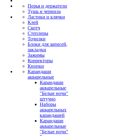
Перья и держатели
Тушь и чернила
Ластики и клячки
Клей
Скотч
Степлеры
Точилки
Блоки для записей,
закладки
Зажимы
Корректоры
Кнопки
Карандаши
акварельные
Карандаши
акварельные
"Белые ночи"
штучно
Наборы
акварельных
карандашей
Карандаши
акварельные
"Белые ночи"