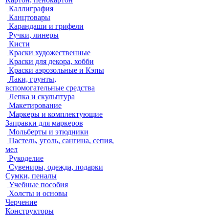
Каллиграфия
Канцтовары
Карандаши и грифели
Ручки, линеры
Кисти
Краски художественные
Краски для декора, хобби
Краски аэрозольные и Кэпы
Лаки, грунты,
вспомогательные средства
Лепка и скульптура
Макетирование
Маркеры и комплектующие
Заправки для маркеров
Мольберты и этюдники
Пастель, уголь, сангина, сепия,
мел
Рукоделие
Сувениры, одежда, подарки
Сумки, пеналы
Учебные пособия
Холсты и основы
Черчение
Конструкторы