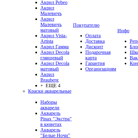
Акрил Pebeo
Акрил
Малевичъ
Акрил
Малевичъ
Покупателю
матовый
Инфо
Акрил Vista-
Оплата
Artista
Доставка
Реп
Акрил Гамма
Дисконт
Бло
Акрил Decola
Подарочная
Шк
глянцевый
карта
Вак
Акрил Decola
Гарантия
Кон
матовый
Организациям
Акрил
Brauberg
+ ЕЩЕ 4
Краски акварельные
Наборы
акварели
Акварель
Pinax "Экстра"
в кюветах
Акварель
"Белые Ночи"