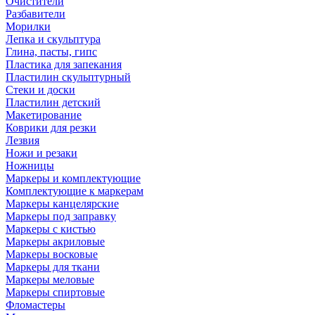
Очистители
Разбавители
Морилки
Лепка и скульптура
Глина, пасты, гипс
Пластика для запекания
Пластилин скульптурный
Стеки и доски
Пластилин детский
Макетирование
Коврики для резки
Лезвия
Ножи и резаки
Ножницы
Маркеры и комплектующие
Комплектующие к маркерам
Маркеры канцелярские
Маркеры под заправку
Маркеры с кистью
Маркеры акриловые
Маркеры восковые
Маркеры для ткани
Маркеры меловые
Маркеры спиртовые
Фломастеры