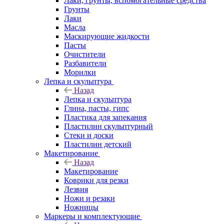
Лаки, грунты, вспомогательные средства
Грунты
Лаки
Масла
Маскирующие жидкости
Пасты
Очистители
Разбавители
Морилки
Лепка и скульптура
Назад
Лепка и скульптура
Глина, пасты, гипс
Пластика для запекания
Пластилин скульптурный
Стеки и доски
Пластилин детский
Макетирование
Назад
Макетирование
Коврики для резки
Лезвия
Ножи и резаки
Ножницы
Маркеры и комплектующие