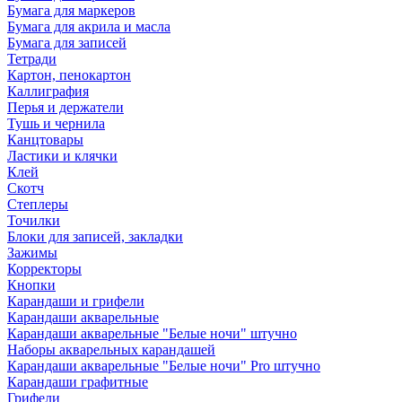
Бумага для маркеров
Бумага для акрила и масла
Бумага для записей
Тетради
Картон, пенокартон
Каллиграфия
Перья и держатели
Тушь и чернила
Канцтовары
Ластики и клячки
Клей
Скотч
Степлеры
Точилки
Блоки для записей, закладки
Зажимы
Корректоры
Кнопки
Карандаши и грифели
Карандаши акварельные
Карандаши акварельные "Белые ночи" штучно
Наборы акварельных карандашей
Карандаши акварельные "Белые ночи" Pro штучно
Карандаши графитные
Грифели