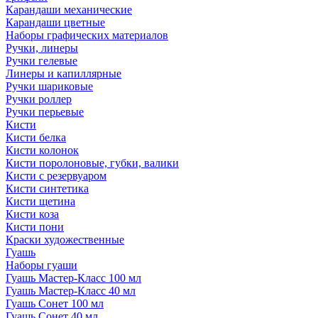
Карандаши механические
Карандаши цветные
Наборы графических материалов
Ручки, линеры
Ручки гелевые
Линеры и капиллярные
Ручки шариковые
Ручки роллер
Ручки перьевые
Кисти
Кисти белка
Кисти колонок
Кисти поролоновые, губки, валики
Кисти с резервуаром
Кисти синтетика
Кисти щетина
Кисти коза
Кисти пони
Краски художественные
Гуашь
Наборы гуаши
Гуашь Мастер-Класс 100 мл
Гуашь Мастер-Класс 40 мл
Гуашь Сонет 100 мл
Гуашь Сонет 40 мл