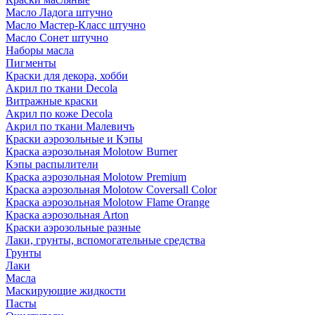
Масло Ладога штучно
Масло Мастер-Класс штучно
Масло Сонет штучно
Наборы масла
Пигменты
Краски для декора, хобби
Акрил по ткани Decola
Витражные краски
Акрил по коже Decola
Акрил по ткани Малевичъ
Краски аэрозольные и Кэпы
Краска аэрозольная Molotow Burner
Кэпы распылители
Краска аэрозольная Molotow Premium
Краска аэрозольная Molotow Coversall Color
Краска аэрозольная Molotow Flame Orange
Краска аэрозольная Arton
Краски аэрозольные разные
Лаки, грунты, вспомогательные средства
Грунты
Лаки
Масла
Маскирующие жидкости
Пасты