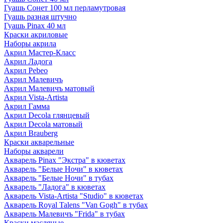
Гуашь Сонет 100 мл перламутровая
Гуашь разная штучно
Гуашь Pinax 40 мл
Краски акриловые
Наборы акрила
Акрил Мастер-Класс
Акрил Ладога
Акрил Pebeo
Акрил Малевичъ
Акрил Малевичъ матовый
Акрил Vista-Artista
Акрил Гамма
Акрил Decola глянцевый
Акрил Decola матовый
Акрил Brauberg
Краски акварельные
Наборы акварели
Акварель Pinax "Экстра" в кюветах
Акварель "Белые Ночи" в кюветах
Акварель "Белые Ночи" в тубах
Акварель "Ладога" в кюветах
Акварель Vista-Artista "Studio" в кюветах
Акварель Royal Talens "Van Gogh" в тубах
Акварель Малевичъ "Frida" в тубах
Краски масляные