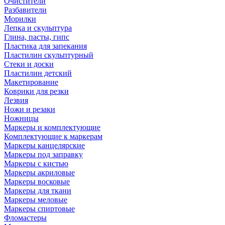
Очистители
Разбавители
Морилки
Лепка и скульптура
Глина, пасты, гипс
Пластика для запекания
Пластилин скульптурный
Стеки и доски
Пластилин детский
Макетирование
Коврики для резки
Лезвия
Ножи и резаки
Ножницы
Маркеры и комплектующие
Комплектующие к маркерам
Маркеры канцелярские
Маркеры под заправку
Маркеры с кистью
Маркеры акриловые
Маркеры восковые
Маркеры для ткани
Маркеры меловые
Маркеры спиртовые
Фломастеры