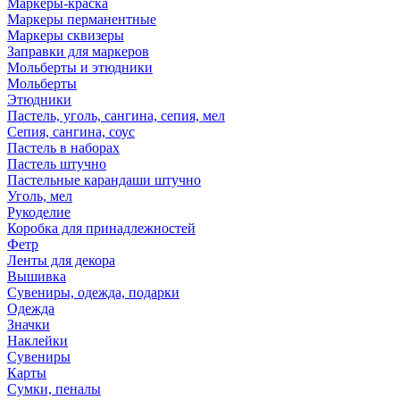
Маркеры-краска
Маркеры перманентные
Маркеры сквизеры
Заправки для маркеров
Мольберты и этюдники
Мольберты
Этюдники
Пастель, уголь, сангина, сепия, мел
Сепия, сангина, соус
Пастель в наборах
Пастель штучно
Пастельные карандаши штучно
Уголь, мел
Рукоделие
Коробка для принадлежностей
Фетр
Ленты для декора
Вышивка
Сувениры, одежда, подарки
Одежда
Значки
Наклейки
Сувениры
Карты
Сумки, пеналы