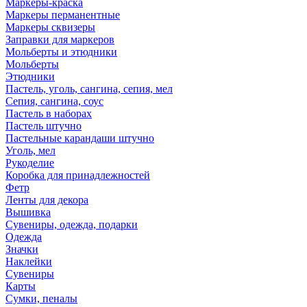
Маркеры-краска
Маркеры перманентные
Маркеры сквизеры
Заправки для маркеров
Мольберты и этюдники
Мольберты
Этюдники
Пастель, уголь, сангина, сепия, мел
Сепия, сангина, соус
Пастель в наборах
Пастель штучно
Пастельные карандаши штучно
Уголь, мел
Рукоделие
Коробка для принадлежностей
Фетр
Ленты для декора
Вышивка
Сувениры, одежда, подарки
Одежда
Значки
Наклейки
Сувениры
Карты
Сумки, пеналы