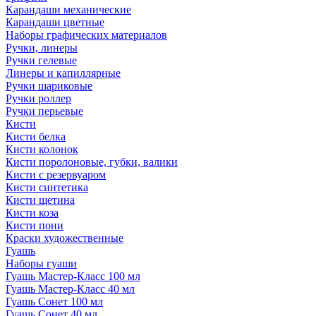
Карандаши механические
Карандаши цветные
Наборы графических материалов
Ручки, линеры
Ручки гелевые
Линеры и капиллярные
Ручки шариковые
Ручки роллер
Ручки перьевые
Кисти
Кисти белка
Кисти колонок
Кисти поролоновые, губки, валики
Кисти с резервуаром
Кисти синтетика
Кисти щетина
Кисти коза
Кисти пони
Краски художественные
Гуашь
Наборы гуаши
Гуашь Мастер-Класс 100 мл
Гуашь Мастер-Класс 40 мл
Гуашь Сонет 100 мл
Гуашь Сонет 40 мл