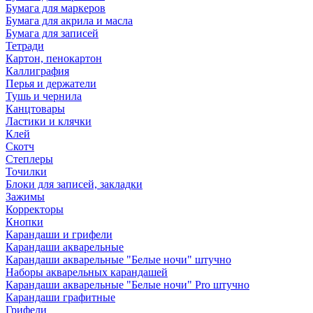
Бумага для маркеров
Бумага для акрила и масла
Бумага для записей
Тетради
Картон, пенокартон
Каллиграфия
Перья и держатели
Тушь и чернила
Канцтовары
Ластики и клячки
Клей
Скотч
Степлеры
Точилки
Блоки для записей, закладки
Зажимы
Корректоры
Кнопки
Карандаши и грифели
Карандаши акварельные
Карандаши акварельные "Белые ночи" штучно
Наборы акварельных карандашей
Карандаши акварельные "Белые ночи" Pro штучно
Карандаши графитные
Грифели