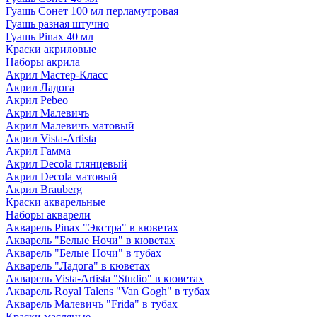
Гуашь Сонет 100 мл перламутровая
Гуашь разная штучно
Гуашь Pinax 40 мл
Краски акриловые
Наборы акрила
Акрил Мастер-Класс
Акрил Ладога
Акрил Pebeo
Акрил Малевичъ
Акрил Малевичъ матовый
Акрил Vista-Artista
Акрил Гамма
Акрил Decola глянцевый
Акрил Decola матовый
Акрил Brauberg
Краски акварельные
Наборы акварели
Акварель Pinax "Экстра" в кюветах
Акварель "Белые Ночи" в кюветах
Акварель "Белые Ночи" в тубах
Акварель "Ладога" в кюветах
Акварель Vista-Artista "Studio" в кюветах
Акварель Royal Talens "Van Gogh" в тубах
Акварель Малевичъ "Frida" в тубах
Краски масляные