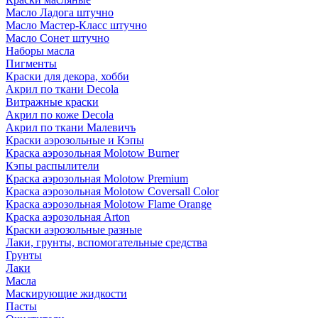
Масло Ладога штучно
Масло Мастер-Класс штучно
Масло Сонет штучно
Наборы масла
Пигменты
Краски для декора, хобби
Акрил по ткани Decola
Витражные краски
Акрил по коже Decola
Акрил по ткани Малевичъ
Краски аэрозольные и Кэпы
Краска аэрозольная Molotow Burner
Кэпы распылители
Краска аэрозольная Molotow Premium
Краска аэрозольная Molotow Coversall Color
Краска аэрозольная Molotow Flame Orange
Краска аэрозольная Arton
Краски аэрозольные разные
Лаки, грунты, вспомогательные средства
Грунты
Лаки
Масла
Маскирующие жидкости
Пасты