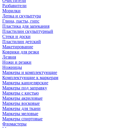
Очистители
Разбавители
Морилки
Лепка и скульптура
Глина, пасты, гипс
Пластика для запекания
Пластилин скульптурный
Стеки и доски
Пластилин детский
Макетирование
Коврики для резки
Лезвия
Ножи и резаки
Ножницы
Маркеры и комплектующие
Комплектующие к маркерам
Маркеры канцелярские
Маркеры под заправку
Маркеры с кистью
Маркеры акриловые
Маркеры восковые
Маркеры для ткани
Маркеры меловые
Маркеры спиртовые
Фломастеры