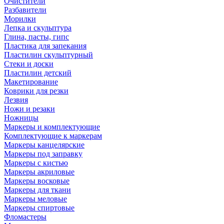
Очистители
Разбавители
Морилки
Лепка и скульптура
Глина, пасты, гипс
Пластика для запекания
Пластилин скульптурный
Стеки и доски
Пластилин детский
Макетирование
Коврики для резки
Лезвия
Ножи и резаки
Ножницы
Маркеры и комплектующие
Комплектующие к маркерам
Маркеры канцелярские
Маркеры под заправку
Маркеры с кистью
Маркеры акриловые
Маркеры восковые
Маркеры для ткани
Маркеры меловые
Маркеры спиртовые
Фломастеры