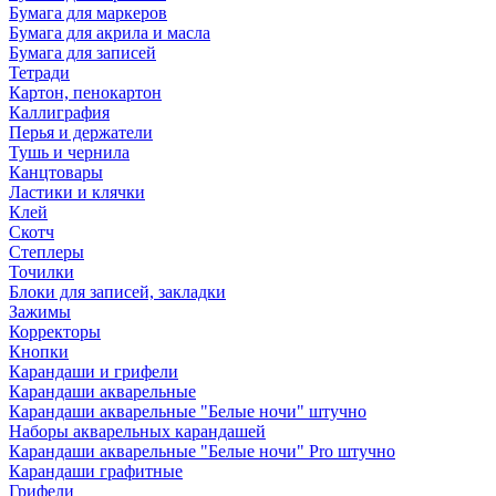
Бумага для маркеров
Бумага для акрила и масла
Бумага для записей
Тетради
Картон, пенокартон
Каллиграфия
Перья и держатели
Тушь и чернила
Канцтовары
Ластики и клячки
Клей
Скотч
Степлеры
Точилки
Блоки для записей, закладки
Зажимы
Корректоры
Кнопки
Карандаши и грифели
Карандаши акварельные
Карандаши акварельные "Белые ночи" штучно
Наборы акварельных карандашей
Карандаши акварельные "Белые ночи" Pro штучно
Карандаши графитные
Грифели