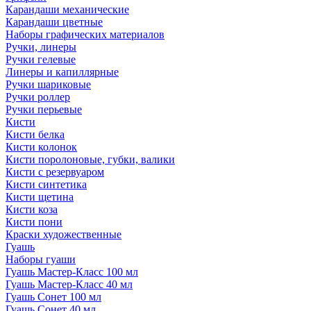
Карандаши механические
Карандаши цветные
Наборы графических материалов
Ручки, линеры
Ручки гелевые
Линеры и капиллярные
Ручки шариковые
Ручки роллер
Ручки перьевые
Кисти
Кисти белка
Кисти колонок
Кисти поролоновые, губки, валики
Кисти с резервуаром
Кисти синтетика
Кисти щетина
Кисти коза
Кисти пони
Краски художественные
Гуашь
Наборы гуаши
Гуашь Мастер-Класс 100 мл
Гуашь Мастер-Класс 40 мл
Гуашь Сонет 100 мл
Гуашь Сонет 40 мл