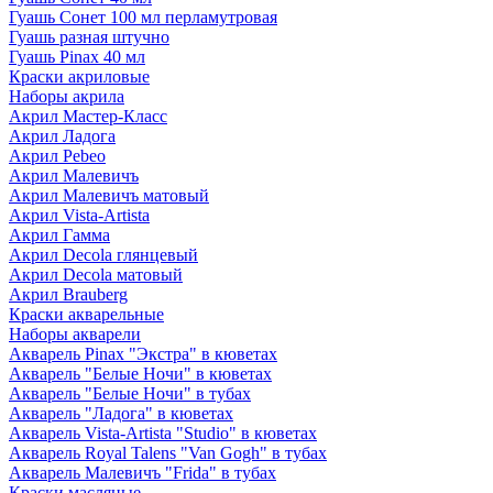
Гуашь Сонет 100 мл перламутровая
Гуашь разная штучно
Гуашь Pinax 40 мл
Краски акриловые
Наборы акрила
Акрил Мастер-Класс
Акрил Ладога
Акрил Pebeo
Акрил Малевичъ
Акрил Малевичъ матовый
Акрил Vista-Artista
Акрил Гамма
Акрил Decola глянцевый
Акрил Decola матовый
Акрил Brauberg
Краски акварельные
Наборы акварели
Акварель Pinax "Экстра" в кюветах
Акварель "Белые Ночи" в кюветах
Акварель "Белые Ночи" в тубах
Акварель "Ладога" в кюветах
Акварель Vista-Artista "Studio" в кюветах
Акварель Royal Talens "Van Gogh" в тубах
Акварель Малевичъ "Frida" в тубах
Краски масляные