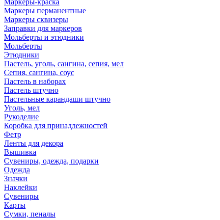
Маркеры-краска
Маркеры перманентные
Маркеры сквизеры
Заправки для маркеров
Мольберты и этюдники
Мольберты
Этюдники
Пастель, уголь, сангина, сепия, мел
Сепия, сангина, соус
Пастель в наборах
Пастель штучно
Пастельные карандаши штучно
Уголь, мел
Рукоделие
Коробка для принадлежностей
Фетр
Ленты для декора
Вышивка
Сувениры, одежда, подарки
Одежда
Значки
Наклейки
Сувениры
Карты
Сумки, пеналы