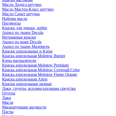
Масло Ладога штучно
Масло Мастер-Класс штучно
Масло Сонет штучно
Наборы масла
Пигменты
Краски для декора, хобби
Акрил по ткани Decola
Витражные краски
Акрил по коже Decola
Акрил по ткани Малевичъ
Краски аэрозольные и Кэпы
Краска аэрозольная Molotow Burner
Кэпы распылители
Краска аэрозольная Molotow Premium
Краска аэрозольная Molotow Coversall Color
Краска аэрозольная Molotow Flame Orange
Краска аэрозольная Arton
Краски аэрозольные разные
Лаки, грунты, вспомогательные средства
Грунты
Лаки
Масла
Маскирующие жидкости
Пасты