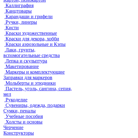
Каллиграфия
Канцтовары
Карандаши и грифели
Ручки, линеры
Кисти
Краски художественные
Краски для декора, хобби
Краски аэрозольные и Кэпы
Лаки, грунты,
вспомогательные средства
Лепка и скульптура
Макетирование
Маркеры и комплектующие
Заправки для маркеров
Мольберты и этюдники
Пастель, уголь, сангина, сепия,
мел
Рукоделие
Сувениры, одежда, подарки
Сумки, пеналы
Учебные пособия
Холсты и основы
Черчение
Конструкторы