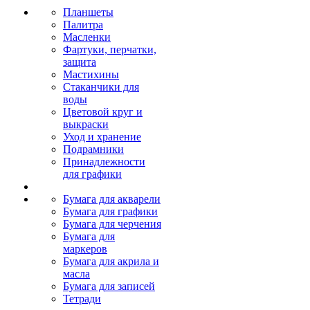
Планшеты
Палитра
Масленки
Фартуки, перчатки,
защита
Мастихины
Стаканчики для
воды
Цветовой круг и
выкраски
Уход и хранение
Подрамники
Принадлежности
для графики
Бумага для акварели
Бумага для графики
Бумага для черчения
Бумага для
маркеров
Бумага для акрила и
масла
Бумага для записей
Тетради