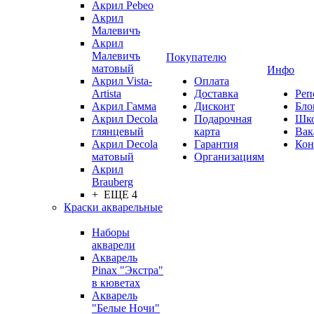
Акрил Pebeo
Акрил
Малевичъ
Акрил
Малевичъ
Покупателю
матовый
Инфо
Акрил Vista-
Оплата
Artista
Доставка
Реп
Акрил Гамма
Дисконт
Бло
Акрил Decola
Подарочная
Шк
глянцевый
карта
Вак
Акрил Decola
Гарантия
Кон
матовый
Организациям
Акрил
Brauberg
+ ЕЩЕ 4
Краски акварельные
Наборы
акварели
Акварель
Pinax "Экстра"
в кюветах
Акварель
"Белые Ночи"