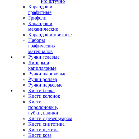
Pro штучно
Карандаши
графитные
Грифели
Карандаши
механические
Карандаши цветные
Наборы
графических
материалов
Ручки гелевые
Линеры и
капиллярные
Ручки шариковые
Ручки роллер
Ручки перьевые
Кисти белка
Кисти колонок
Кисти
поролоновые,
губки, валики
Кисти с резервуаром
Кисти синтетика
Кисти щетина
Кисти коза