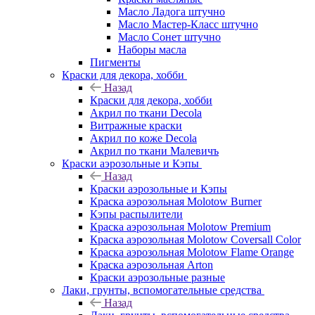
Масло Ладога штучно
Масло Мастер-Класс штучно
Масло Сонет штучно
Наборы масла
Пигменты
Краски для декора, хобби
Назад
Краски для декора, хобби
Акрил по ткани Decola
Витражные краски
Акрил по коже Decola
Акрил по ткани Малевичъ
Краски аэрозольные и Кэпы
Назад
Краски аэрозольные и Кэпы
Краска аэрозольная Molotow Burner
Кэпы распылители
Краска аэрозольная Molotow Premium
Краска аэрозольная Molotow Coversall Color
Краска аэрозольная Molotow Flame Orange
Краска аэрозольная Arton
Краски аэрозольные разные
Лаки, грунты, вспомогательные средства
Назад