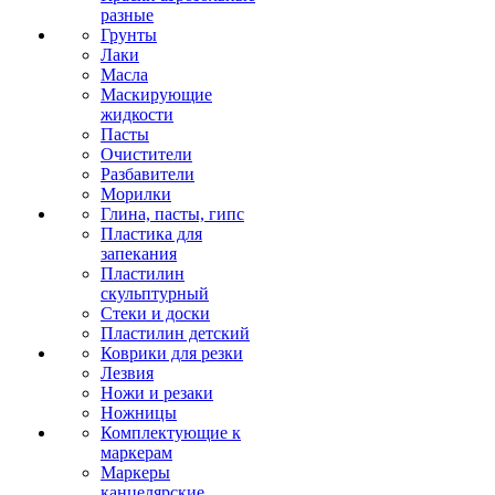
разные
Грунты
Лаки
Масла
Маскирующие
жидкости
Пасты
Очистители
Разбавители
Морилки
Глина, пасты, гипс
Пластика для
запекания
Пластилин
скульптурный
Стеки и доски
Пластилин детский
Коврики для резки
Лезвия
Ножи и резаки
Ножницы
Комплектующие к
маркерам
Маркеры
канцелярские