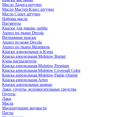
Масло Ладога штучно
Масло Мастер-Класс штучно
Масло Сонет штучно
Наборы масла
Пигменты
Краски для декора, хобби
Акрил по ткани Decola
Витражные краски
Акрил по коже Decola
Акрил по ткани Малевичъ
Краски аэрозольные и Кэпы
Краска аэрозольная Molotow Burner
Кэпы распылители
Краска аэрозольная Molotow Premium
Краска аэрозольная Molotow Coversall Color
Краска аэрозольная Molotow Flame Orange
Краска аэрозольная Arton
Краски аэрозольные разные
Лаки, грунты, вспомогательные средства
Грунты
Лаки
Масла
Маскирующие жидкости
Пасты