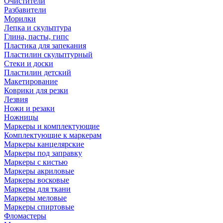
Очистители
Разбавители
Морилки
Лепка и скульптура
Глина, пасты, гипс
Пластика для запекания
Пластилин скульптурный
Стеки и доски
Пластилин детский
Макетирование
Коврики для резки
Лезвия
Ножи и резаки
Ножницы
Маркеры и комплектующие
Комплектующие к маркерам
Маркеры канцелярские
Маркеры под заправку
Маркеры с кистью
Маркеры акриловые
Маркеры восковые
Маркеры для ткани
Маркеры меловые
Маркеры спиртовые
Фломастеры