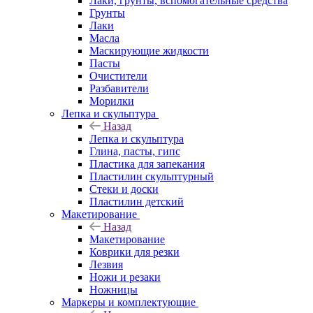
Лаки, грунты, вспомогательные средства
Грунты
Лаки
Масла
Маскирующие жидкости
Пасты
Очистители
Разбавители
Морилки
Лепка и скульптура
Назад
Лепка и скульптура
Глина, пасты, гипс
Пластика для запекания
Пластилин скульптурный
Стеки и доски
Пластилин детский
Макетирование
Назад
Макетирование
Коврики для резки
Лезвия
Ножи и резаки
Ножницы
Маркеры и комплектующие