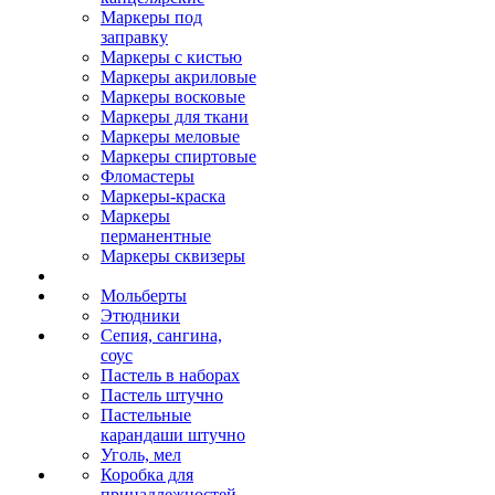
Маркеры под
заправку
Маркеры с кистью
Маркеры акриловые
Маркеры восковые
Маркеры для ткани
Маркеры меловые
Маркеры спиртовые
Фломастеры
Маркеры-краска
Маркеры
перманентные
Маркеры сквизеры
Мольберты
Этюдники
Сепия, сангина,
соус
Пастель в наборах
Пастель штучно
Пастельные
карандаши штучно
Уголь, мел
Коробка для
принадлежностей