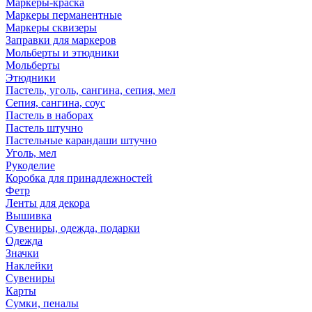
Маркеры-краска
Маркеры перманентные
Маркеры сквизеры
Заправки для маркеров
Мольберты и этюдники
Мольберты
Этюдники
Пастель, уголь, сангина, сепия, мел
Сепия, сангина, соус
Пастель в наборах
Пастель штучно
Пастельные карандаши штучно
Уголь, мел
Рукоделие
Коробка для принадлежностей
Фетр
Ленты для декора
Вышивка
Сувениры, одежда, подарки
Одежда
Значки
Наклейки
Сувениры
Карты
Сумки, пеналы