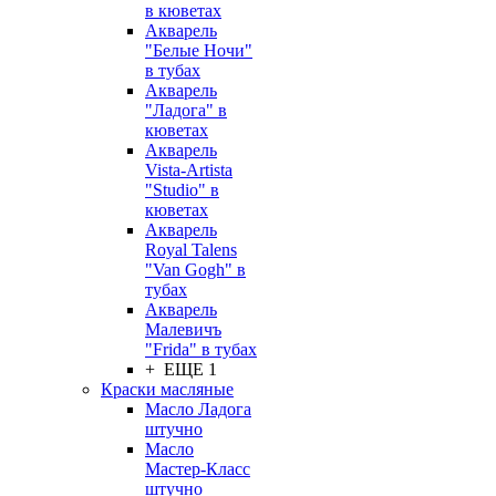
в кюветах
Акварель
"Белые Ночи"
в тубах
Акварель
"Ладога" в
кюветах
Акварель
Vista-Artista
"Studio" в
кюветах
Акварель
Royal Talens
"Van Gogh" в
тубах
Акварель
Малевичъ
"Frida" в тубах
+ ЕЩЕ 1
Краски масляные
Масло Ладога
штучно
Масло
Мастер-Класс
штучно