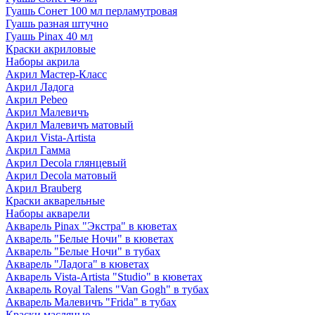
Гуашь Сонет 100 мл перламутровая
Гуашь разная штучно
Гуашь Pinax 40 мл
Краски акриловые
Наборы акрила
Акрил Мастер-Класс
Акрил Ладога
Акрил Pebeo
Акрил Малевичъ
Акрил Малевичъ матовый
Акрил Vista-Artista
Акрил Гамма
Акрил Decola глянцевый
Акрил Decola матовый
Акрил Brauberg
Краски акварельные
Наборы акварели
Акварель Pinax "Экстра" в кюветах
Акварель "Белые Ночи" в кюветах
Акварель "Белые Ночи" в тубах
Акварель "Ладога" в кюветах
Акварель Vista-Artista "Studio" в кюветах
Акварель Royal Talens "Van Gogh" в тубах
Акварель Малевичъ "Frida" в тубах
Краски масляные