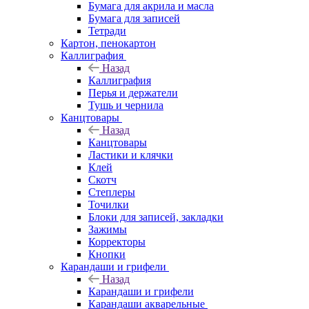
Бумага для акрила и масла
Бумага для записей
Тетради
Картон, пенокартон
Каллиграфия
Назад
Каллиграфия
Перья и держатели
Тушь и чернила
Канцтовары
Назад
Канцтовары
Ластики и клячки
Клей
Скотч
Степлеры
Точилки
Блоки для записей, закладки
Зажимы
Корректоры
Кнопки
Карандаши и грифели
Назад
Карандаши и грифели
Карандаши акварельные