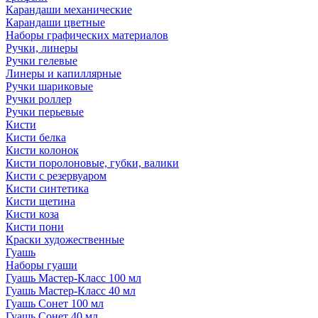
Карандаши механические
Карандаши цветные
Наборы графических материалов
Ручки, линеры
Ручки гелевые
Линеры и капиллярные
Ручки шариковые
Ручки роллер
Ручки перьевые
Кисти
Кисти белка
Кисти колонок
Кисти поролоновые, губки, валики
Кисти с резервуаром
Кисти синтетика
Кисти щетина
Кисти коза
Кисти пони
Краски художественные
Гуашь
Наборы гуаши
Гуашь Мастер-Класс 100 мл
Гуашь Мастер-Класс 40 мл
Гуашь Сонет 100 мл
Гуашь Сонет 40 мл