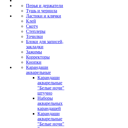
Перья и держатели
Тушь и чернила
Ластики и клячки
Клей
Скотч
Степлеры
Точилки
Блоки для записей,
закладки
Зажимы
Корректоры
Кнопки
Карандаши
акварельные
Карандаши
акварельные
"Белые ночи"
штучно
Наборы
акварельных
карандашей
Карандаши
акварельные
"Белые ночи"