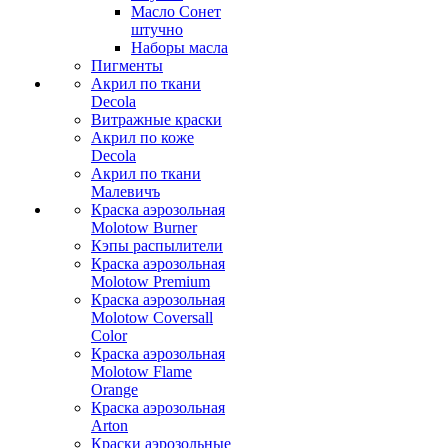
Масло Сонет
штучно
Наборы масла
Пигменты
Акрил по ткани
Decola
Витражные краски
Акрил по коже
Decola
Акрил по ткани
Малевичъ
Краска аэрозольная
Molotow Burner
Кэпы распылители
Краска аэрозольная
Molotow Premium
Краска аэрозольная
Molotow Coversall
Color
Краска аэрозольная
Molotow Flame
Orange
Краска аэрозольная
Arton
Краски аэрозольные