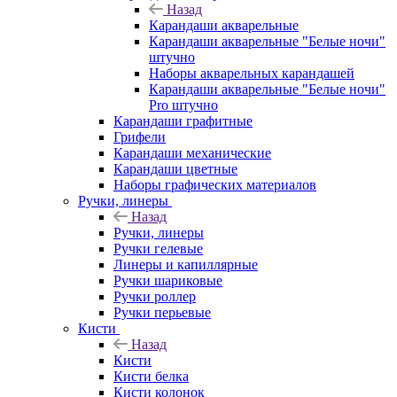
Назад
Карандаши акварельные
Карандаши акварельные "Белые ночи"
штучно
Наборы акварельных карандашей
Карандаши акварельные "Белые ночи"
Pro штучно
Карандаши графитные
Грифели
Карандаши механические
Карандаши цветные
Наборы графических материалов
Ручки, линеры
Назад
Ручки, линеры
Ручки гелевые
Линеры и капиллярные
Ручки шариковые
Ручки роллер
Ручки перьевые
Кисти
Назад
Кисти
Кисти белка
Кисти колонок