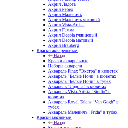
Акрил Ладога
Акрил Pebeo
Акрил Малевичъ
Акрил Малевичъ матовый
Акрил Vista-Artista
Акрил Гамма
Акрил Decola глянцевый
Акрил Decola матовый
Акрил Brauberg
Краски акварельные
Назад
Краски акварельные
Наборы акварели
Акварель Pinax "Экстра" в кюветах
Акварель "Белые Ночи" в кюветах
Акварель "Белые Ночи" в тубах
Акварель "Ладога" в кюветах
Акварель Vista-Artista "Studio" в
кюветах
Акварель Royal Talens "Van Gogh" в
тубах
Акварель Малевичъ "Frida" в тубах
Краски масляные
Назад
Краски масляные