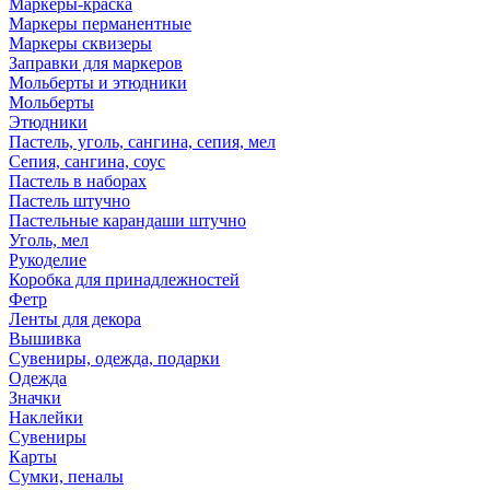
Маркеры-краска
Маркеры перманентные
Маркеры сквизеры
Заправки для маркеров
Мольберты и этюдники
Мольберты
Этюдники
Пастель, уголь, сангина, сепия, мел
Сепия, сангина, соус
Пастель в наборах
Пастель штучно
Пастельные карандаши штучно
Уголь, мел
Рукоделие
Коробка для принадлежностей
Фетр
Ленты для декора
Вышивка
Сувениры, одежда, подарки
Одежда
Значки
Наклейки
Сувениры
Карты
Сумки, пеналы