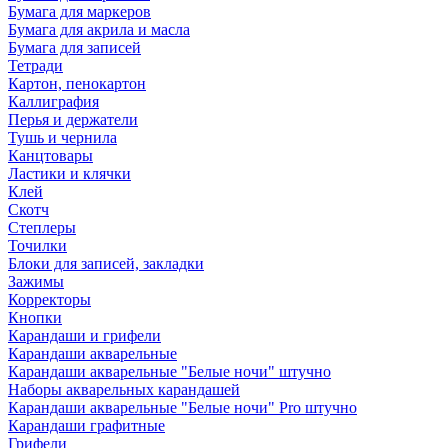
Бумага для маркеров
Бумага для акрила и масла
Бумага для записей
Тетради
Картон, пенокартон
Каллиграфия
Перья и держатели
Тушь и чернила
Канцтовары
Ластики и клячки
Клей
Скотч
Степлеры
Точилки
Блоки для записей, закладки
Зажимы
Корректоры
Кнопки
Карандаши и грифели
Карандаши акварельные
Карандаши акварельные "Белые ночи" штучно
Наборы акварельных карандашей
Карандаши акварельные "Белые ночи" Pro штучно
Карандаши графитные
Грифели