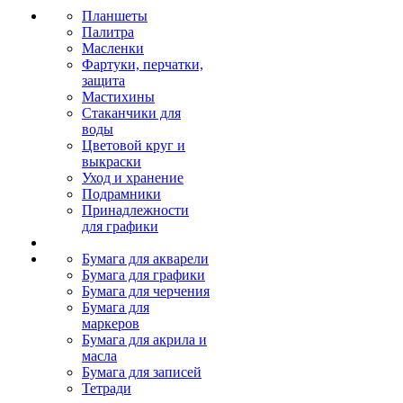
Планшеты
Палитра
Масленки
Фартуки, перчатки,
защита
Мастихины
Стаканчики для
воды
Цветовой круг и
выкраски
Уход и хранение
Подрамники
Принадлежности
для графики
Бумага для акварели
Бумага для графики
Бумага для черчения
Бумага для
маркеров
Бумага для акрила и
масла
Бумага для записей
Тетради