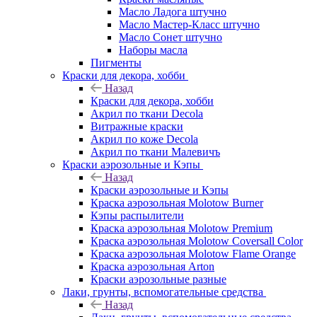
Масло Ладога штучно
Масло Мастер-Класс штучно
Масло Сонет штучно
Наборы масла
Пигменты
Краски для декора, хобби
Назад
Краски для декора, хобби
Акрил по ткани Decola
Витражные краски
Акрил по коже Decola
Акрил по ткани Малевичъ
Краски аэрозольные и Кэпы
Назад
Краски аэрозольные и Кэпы
Краска аэрозольная Molotow Burner
Кэпы распылители
Краска аэрозольная Molotow Premium
Краска аэрозольная Molotow Coversall Color
Краска аэрозольная Molotow Flame Orange
Краска аэрозольная Arton
Краски аэрозольные разные
Лаки, грунты, вспомогательные средства
Назад