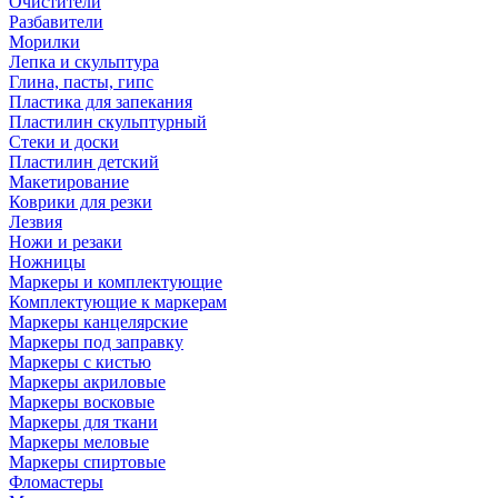
Очистители
Разбавители
Морилки
Лепка и скульптура
Глина, пасты, гипс
Пластика для запекания
Пластилин скульптурный
Стеки и доски
Пластилин детский
Макетирование
Коврики для резки
Лезвия
Ножи и резаки
Ножницы
Маркеры и комплектующие
Комплектующие к маркерам
Маркеры канцелярские
Маркеры под заправку
Маркеры с кистью
Маркеры акриловые
Маркеры восковые
Маркеры для ткани
Маркеры меловые
Маркеры спиртовые
Фломастеры