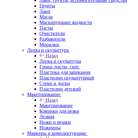
Лаки, грунты, вспомогательные средства
Грунты
Лаки
Масла
Маскирующие жидкости
Пасты
Очистители
Разбавители
Морилки
Лепка и скульптура
Назад
Лепка и скульптура
Глина, пасты, гипс
Пластика для запекания
Пластилин скульптурный
Стеки и доски
Пластилин детский
Макетирование
Назад
Макетирование
Коврики для резки
Лезвия
Ножи и резаки
Ножницы
Маркеры и комплектующие