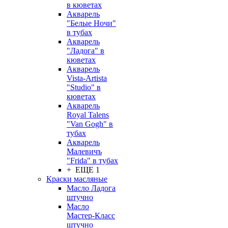
в кюветах
Акварель
"Белые Ночи"
в тубах
Акварель
"Ладога" в
кюветах
Акварель
Vista-Artista
"Studio" в
кюветах
Акварель
Royal Talens
"Van Gogh" в
тубах
Акварель
Малевичъ
"Frida" в тубах
+ ЕЩЕ 1
Краски масляные
Масло Ладога
штучно
Масло
Мастер-Класс
штучно