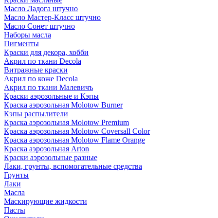
Масло Ладога штучно
Масло Мастер-Класс штучно
Масло Сонет штучно
Наборы масла
Пигменты
Краски для декора, хобби
Акрил по ткани Decola
Витражные краски
Акрил по коже Decola
Акрил по ткани Малевичъ
Краски аэрозольные и Кэпы
Краска аэрозольная Molotow Burner
Кэпы распылители
Краска аэрозольная Molotow Premium
Краска аэрозольная Molotow Coversall Color
Краска аэрозольная Molotow Flame Orange
Краска аэрозольная Arton
Краски аэрозольные разные
Лаки, грунты, вспомогательные средства
Грунты
Лаки
Масла
Маскирующие жидкости
Пасты