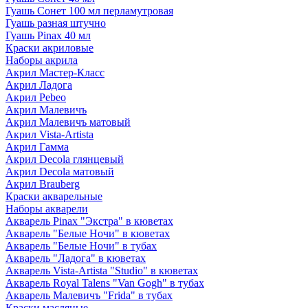
Гуашь Сонет 100 мл перламутровая
Гуашь разная штучно
Гуашь Pinax 40 мл
Краски акриловые
Наборы акрила
Акрил Мастер-Класс
Акрил Ладога
Акрил Pebeo
Акрил Малевичъ
Акрил Малевичъ матовый
Акрил Vista-Artista
Акрил Гамма
Акрил Decola глянцевый
Акрил Decola матовый
Акрил Brauberg
Краски акварельные
Наборы акварели
Акварель Pinax "Экстра" в кюветах
Акварель "Белые Ночи" в кюветах
Акварель "Белые Ночи" в тубах
Акварель "Ладога" в кюветах
Акварель Vista-Artista "Studio" в кюветах
Акварель Royal Talens "Van Gogh" в тубах
Акварель Малевичъ "Frida" в тубах
Краски масляные