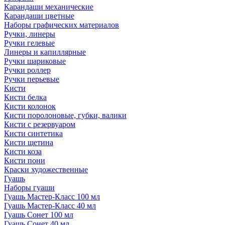
Карандаши механические
Карандаши цветные
Наборы графических материалов
Ручки, линеры
Ручки гелевые
Линеры и капиллярные
Ручки шариковые
Ручки роллер
Ручки перьевые
Кисти
Кисти белка
Кисти колонок
Кисти поролоновые, губки, валики
Кисти с резервуаром
Кисти синтетика
Кисти щетина
Кисти коза
Кисти пони
Краски художественные
Гуашь
Наборы гуаши
Гуашь Мастер-Класс 100 мл
Гуашь Мастер-Класс 40 мл
Гуашь Сонет 100 мл
Гуашь Сонет 40 мл