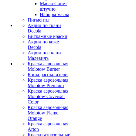
Масло Сонет
штучно
Наборы масла
Пигменты
Акрил по ткани
Decola
Витражные краски
Акрил по коже
Decola
Акрил по ткани
Малевичъ
Краска аэрозольная
Molotow Burner
Кэпы распылители
Краска аэрозольная
Molotow Premium
Краска аэрозольная
Molotow Coversall
Color
Краска аэрозольная
Molotow Flame
Orange
Краска аэрозольная
Arton
Краски аэрозольные