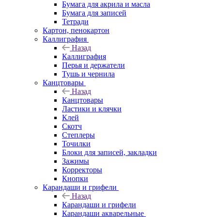
Бумага для акрила и масла
Бумага для записей
Тетради
Картон, пенокартон
Каллиграфия
Назад
Каллиграфия
Перья и держатели
Тушь и чернила
Канцтовары
Назад
Канцтовары
Ластики и клячки
Клей
Скотч
Степлеры
Точилки
Блоки для записей, закладки
Зажимы
Корректоры
Кнопки
Карандаши и грифели
Назад
Карандаши и грифели
Карандаши акварельные