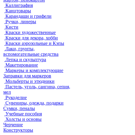
Каллиграфия
Канцтовары
Карандаши и грифели
Ручки, линеры
Кисти
Краски художественные
Краски для декора, хобби
Краски аэрозольные и Кэпы
Лаки, грунты,
вспомогательные средства
Лепка и скульптура
Макетирование
Маркеры и комплектующие
Заправки для маркеров
Мольберты и этюдники
Пастель, уголь, сангина, сепия,
мел
Рукоделие
Сувениры, одежда, подарки
Сумки, пеналы
Учебные пособия
Холсты и основы
Черчение
Конструкторы