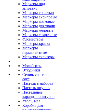
Маркеры под
заправку
Маркеры с кистью
Маркеры акриловые
Маркеры восковые
Маркеры для ткани
Маркеры меловые
Маркеры спиртовые
Фломастеры
Маркеры-краска
Маркеры
перманентные
Маркеры сквизеры
Мольберты
Этюдники
Сепия, сангина,
соус
Пастель в наборах
Пастель штучно
Пастельные
карандаши штучно
Уголь, мел
Коробка для
принадлежностей