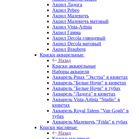
Акрил Ладога
Акрил Pebeo
Акрил Малевичъ
Акрил Малевичъ матовый
Акрил Vista-Artista
Акрил Гамма
Акрил Decola глянцевый
Акрил Decola матовый
Акрил Brauberg
Краски акварельные
Назад
Краски акварельные
Наборы акварели
Акварель Pinax "Экстра" в кюветах
Акварель "Белые Ночи" в кюветах
Акварель "Белые Ночи" в тубах
Акварель "Ладога" в кюветах
Акварель Vista-Artista "Studio" в
кюветах
Акварель Royal Talens "Van Gogh" в
тубах
Акварель Малевичъ "Frida" в тубах
Краски масляные
Назад
Краски масляные