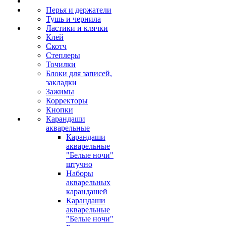
Перья и держатели
Тушь и чернила
Ластики и клячки
Клей
Скотч
Степлеры
Точилки
Блоки для записей,
закладки
Зажимы
Корректоры
Кнопки
Карандаши
акварельные
Карандаши
акварельные
"Белые ночи"
штучно
Наборы
акварельных
карандашей
Карандаши
акварельные
"Белые ночи"