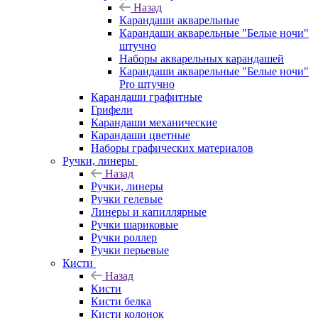
Назад
Карандаши акварельные
Карандаши акварельные "Белые ночи"
штучно
Наборы акварельных карандашей
Карандаши акварельные "Белые ночи"
Pro штучно
Карандаши графитные
Грифели
Карандаши механические
Карандаши цветные
Наборы графических материалов
Ручки, линеры
Назад
Ручки, линеры
Ручки гелевые
Линеры и капиллярные
Ручки шариковые
Ручки роллер
Ручки перьевые
Кисти
Назад
Кисти
Кисти белка
Кисти колонок