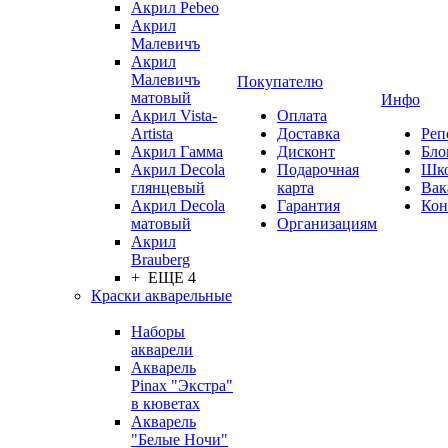
Акрил Pebeo
Акрил
Малевичъ
Акрил
Малевичъ
Покупателю
матовый
Инфо
Акрил Vista-
Оплата
Artista
Доставка
Реп
Акрил Гамма
Дисконт
Бло
Акрил Decola
Подарочная
Шк
глянцевый
карта
Вак
Акрил Decola
Гарантия
Кон
матовый
Организациям
Акрил
Brauberg
+ ЕЩЕ 4
Краски акварельные
Наборы
акварели
Акварель
Pinax "Экстра"
в кюветах
Акварель
"Белые Ночи"