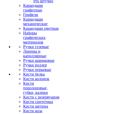
Pro штучно
Карандаши
графитные
Грифели
Карандаши
механические
Карандаши цветные
Наборы
графических
материалов
Ручки гелевые
Линеры и
капиллярные
Ручки шариковые
Ручки роллер
Ручки перьевые
Кисти белка
Кисти колонок
Кисти
поролоновые,
губки, валики
Кисти с резервуаром
Кисти синтетика
Кисти щетина
Кисти коза