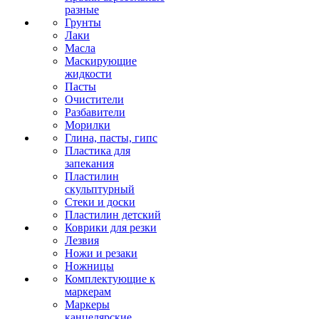
разные
Грунты
Лаки
Масла
Маскирующие
жидкости
Пасты
Очистители
Разбавители
Морилки
Глина, пасты, гипс
Пластика для
запекания
Пластилин
скульптурный
Стеки и доски
Пластилин детский
Коврики для резки
Лезвия
Ножи и резаки
Ножницы
Комплектующие к
маркерам
Маркеры
канцелярские