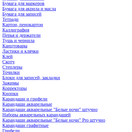
Бумага для маркеров
Бумага для акрила и масла
Бумага для записей
Тетради
Картон, пенокартон
Каллиграфия
Перья и держатели
Тушь и чернила
Канцтовары
Ластики и клячки
Клей
Скотч
Степлеры
Точилки
Блоки для записей, закладки
Зажимы
Корректоры
Кнопки
Карандаши и грифели
Карандаши акварельные
Карандаши акварельные "Белые ночи" штучно
Наборы акварельных карандашей
Карандаши акварельные "Белые ночи" Pro штучно
Карандаши графитные
Грифели