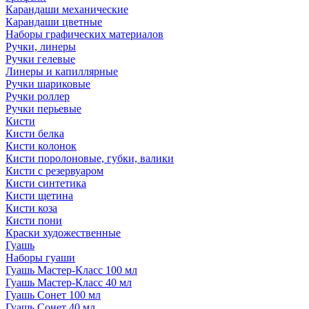
Карандаши механические
Карандаши цветные
Наборы графических материалов
Ручки, линеры
Ручки гелевые
Линеры и капиллярные
Ручки шариковые
Ручки роллер
Ручки перьевые
Кисти
Кисти белка
Кисти колонок
Кисти поролоновые, губки, валики
Кисти с резервуаром
Кисти синтетика
Кисти щетина
Кисти коза
Кисти пони
Краски художественные
Гуашь
Наборы гуаши
Гуашь Мастер-Класс 100 мл
Гуашь Мастер-Класс 40 мл
Гуашь Сонет 100 мл
Гуашь Сонет 40 мл