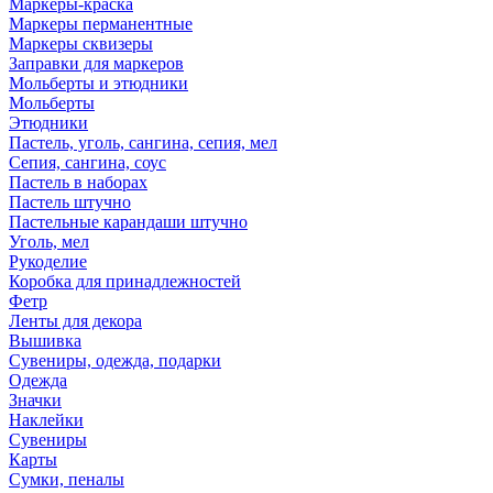
Маркеры-краска
Маркеры перманентные
Маркеры сквизеры
Заправки для маркеров
Мольберты и этюдники
Мольберты
Этюдники
Пастель, уголь, сангина, сепия, мел
Сепия, сангина, соус
Пастель в наборах
Пастель штучно
Пастельные карандаши штучно
Уголь, мел
Рукоделие
Коробка для принадлежностей
Фетр
Ленты для декора
Вышивка
Сувениры, одежда, подарки
Одежда
Значки
Наклейки
Сувениры
Карты
Сумки, пеналы