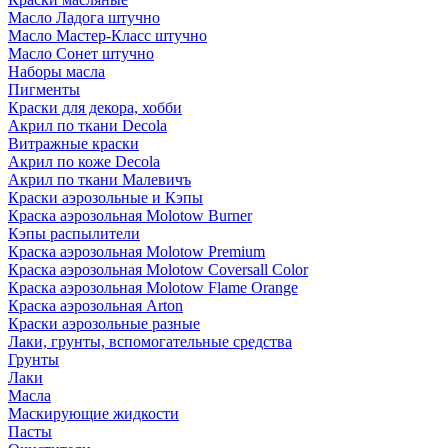
Масло Ладога штучно
Масло Мастер-Класс штучно
Масло Сонет штучно
Наборы масла
Пигменты
Краски для декора, хобби
Акрил по ткани Decola
Витражные краски
Акрил по коже Decola
Акрил по ткани Малевичъ
Краски аэрозольные и Кэпы
Краска аэрозольная Molotow Burner
Кэпы распылители
Краска аэрозольная Molotow Premium
Краска аэрозольная Molotow Coversall Color
Краска аэрозольная Molotow Flame Orange
Краска аэрозольная Arton
Краски аэрозольные разные
Лаки, грунты, вспомогательные средства
Грунты
Лаки
Масла
Маскирующие жидкости
Пасты