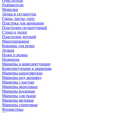
Очистители
Разбавители
Морилки
Лепка и скульптура
Глина, пасты, гипс
Пластика для запекания
Пластилин скульптурный
Стеки и доски
Пластилин детский
Макетирование
Коврики для резки
Лезвия
Ножи и резаки
Ножницы
Маркеры и комплектующие
Комплектующие к маркерам
Маркеры канцелярские
Маркеры под заправку
Маркеры с кистью
Маркеры акриловые
Маркеры восковые
Маркеры для ткани
Маркеры меловые
Маркеры спиртовые
Фломастеры