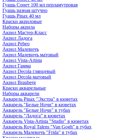
Гуашь Сонет 100 мл перламутровая
Гуашь разная штучно
Гуашь Pinax 40 мл
Краски акриловые
Наборы акрила
Акрил Мастер-Класс
Акрил Ладога
Акрил Pebeo
Акрил Малевичъ
Акрил Малевичъ матовый
Акрил Vista-Artista
Акрил Гамма
Акрил Decola глянцевый
Акрил Decola матовый
Акрил Brauberg
Краски акварельные
Наборы акварели
Акварель Pinax "Экстра" в кюветах
Акварель "Белые Ночи" в кюветах
Акварель "Белые Ночи" в тубах
Акварель "Ладога" в кюветах
Акварель Vista-Artista "Studio" в кюветах
Акварель Royal Talens "Van Gogh" в тубах
Акварель Малевичъ "Frida" в тубах
Краски масляные