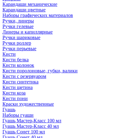
Карандаши механические
Карандаши цветные
Наборы графических материалов
Ручки, линеры
Ручки гелевые
Линеры и капиллярные
Ручки шариковые
Ручки роллер
Ручки перьевые
Кисти
Кисти белка
Кисти колонок
Кисти поролоновые, губки, валики
Кисти с резервуаром
Кисти синтетика
Кисти щетина
Кисти коза
Кисти пони
Краски художественные
Гуашь
Наборы гуаши
Гуашь Мастер-Класс 100 мл
Гуашь Мастер-Класс 40 мл
Гуашь Сонет 100 мл
Гуашь Сонет 40 мл