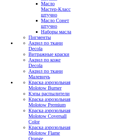
Масло
Мастер-Класс
штучно
Масло Сонет
штучно
Наборы масла
Пигменты
Акрил по ткани
Decola
Витражные краски
Акрил по коже
Decola
Акрил по ткани
Малевичъ
Краска аэрозольная
Molotow Burner
Кэпы распылители
Краска аэрозольная
Molotow Premium
Краска аэрозольная
Molotow Coversall
Color
Краска аэрозольная
Molotow Flame
Orange