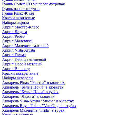
Гуашь Сонет 100 мл перламутровая
Гуашь разная штучно
Гуашь Pinax 40 мл
Краски акриловые
Наборы акрила
Акрил Мастер-Класс
Акрил Ладога
Акрил Pebeo
Акрил Малевичъ
Акрил Малевичъ матовый
Акрил Vista-Artista
Акрил Гамма
Акрил Decola глянцевый
Акрил Decola матовый
Акрил Brauberg
Краски акварельные
Наборы акварели
Акварель Pinax "Экстра" в кюветах
Акварель "Белые Ночи" в кюветах
Акварель "Белые Ночи" в тубах
Акварель "Ладога" в кюветах
Акварель Vista-Artista "Studio" в кюветах
Акварель Royal Talens "Van Gogh" в тубах
Акварель Малевичъ "Frida" в тубах
Краски масляные