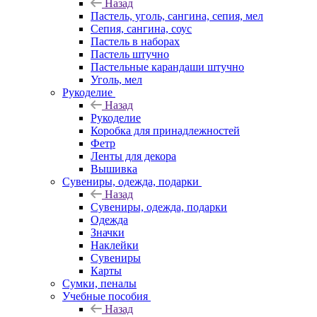
Назад
Пастель, уголь, сангина, сепия, мел
Сепия, сангина, соус
Пастель в наборах
Пастель штучно
Пастельные карандаши штучно
Уголь, мел
Рукоделие
Назад
Рукоделие
Коробка для принадлежностей
Фетр
Ленты для декора
Вышивка
Сувениры, одежда, подарки
Назад
Сувениры, одежда, подарки
Одежда
Значки
Наклейки
Сувениры
Карты
Сумки, пеналы
Учебные пособия
Назад