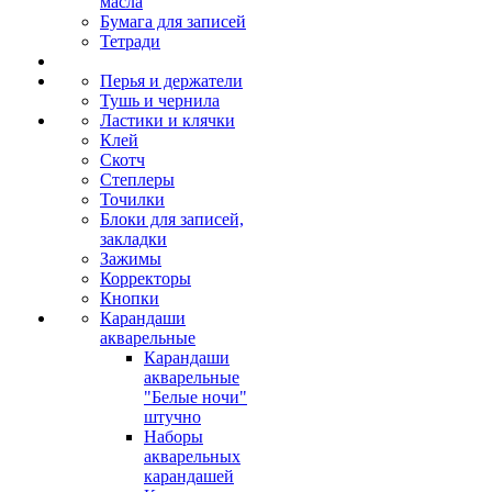
масла
Бумага для записей
Тетради
Перья и держатели
Тушь и чернила
Ластики и клячки
Клей
Скотч
Степлеры
Точилки
Блоки для записей,
закладки
Зажимы
Корректоры
Кнопки
Карандаши
акварельные
Карандаши
акварельные
"Белые ночи"
штучно
Наборы
акварельных
карандашей