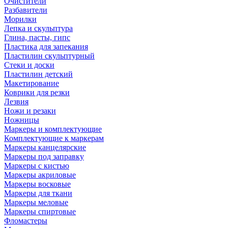
Очистители
Разбавители
Морилки
Лепка и скульптура
Глина, пасты, гипс
Пластика для запекания
Пластилин скульптурный
Стеки и доски
Пластилин детский
Макетирование
Коврики для резки
Лезвия
Ножи и резаки
Ножницы
Маркеры и комплектующие
Комплектующие к маркерам
Маркеры канцелярские
Маркеры под заправку
Маркеры с кистью
Маркеры акриловые
Маркеры восковые
Маркеры для ткани
Маркеры меловые
Маркеры спиртовые
Фломастеры