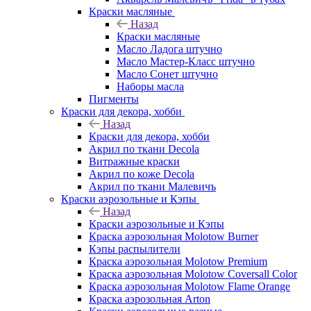
Краски масляные
Назад
Краски масляные
Масло Ладога штучно
Масло Мастер-Класс штучно
Масло Сонет штучно
Наборы масла
Пигменты
Краски для декора, хобби
Назад
Краски для декора, хобби
Акрил по ткани Decola
Витражные краски
Акрил по коже Decola
Акрил по ткани Малевичъ
Краски аэрозольные и Кэпы
Назад
Краски аэрозольные и Кэпы
Краска аэрозольная Molotow Burner
Кэпы распылители
Краска аэрозольная Molotow Premium
Краска аэрозольная Molotow Coversall Color
Краска аэрозольная Molotow Flame Orange
Краска аэрозольная Arton