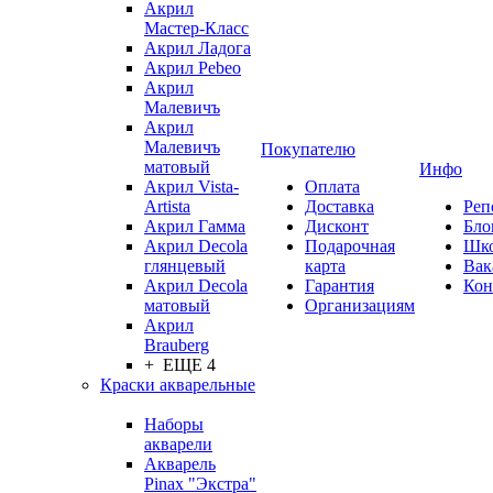
Акрил
Мастер-Класс
Акрил Ладога
Акрил Pebeo
Акрил
Малевичъ
Акрил
Малевичъ
Покупателю
матовый
Инфо
Акрил Vista-
Оплата
Artista
Доставка
Реп
Акрил Гамма
Дисконт
Бло
Акрил Decola
Подарочная
Шк
глянцевый
карта
Вак
Акрил Decola
Гарантия
Кон
матовый
Организациям
Акрил
Brauberg
+ ЕЩЕ 4
Краски акварельные
Наборы
акварели
Акварель
Pinax "Экстра"