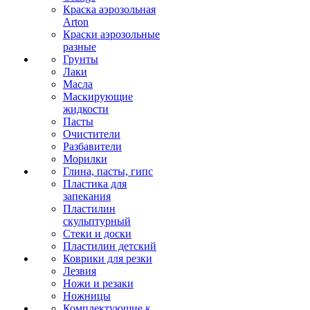
Краска аэрозольная
Arton
Краски аэрозольные
разные
Грунты
Лаки
Масла
Маскирующие
жидкости
Пасты
Очистители
Разбавители
Морилки
Глина, пасты, гипс
Пластика для
запекания
Пластилин
скульптурный
Стеки и доски
Пластилин детский
Коврики для резки
Лезвия
Ножи и резаки
Ножницы
Комплектующие к