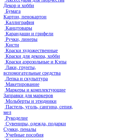
Декор и хобби
Бумага
Картон, пенокартон
Каллиграфия
Канцтовары
Карандаши и грифели
Ручки, линеры
Кисти
Краски художественные
Краски для декора, хобби
Краски аэрозольные и Кэпы
Лаки, грунты,
вспомогательные средства
Лепка и скульптура
Макетирование
Маркеры и комплектующие
Заправки для маркеров
Мольберты и этюдники
Пастель, уголь, сангина, сепия,
мел
Рукоделие
Сувениры, одежда, подарки
Сумки, пеналы
Учебные пособия