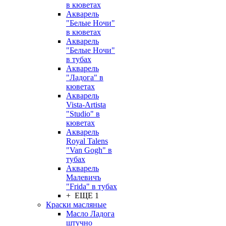
в кюветах
Акварель
"Белые Ночи"
в кюветах
Акварель
"Белые Ночи"
в тубах
Акварель
"Ладога" в
кюветах
Акварель
Vista-Artista
"Studio" в
кюветах
Акварель
Royal Talens
"Van Gogh" в
тубах
Акварель
Малевичъ
"Frida" в тубах
+ ЕЩЕ 1
Краски масляные
Масло Ладога
штучно