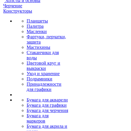
Холсты и основы
Черчение
Конструкторы
Планшеты
Палитра
Масленки
Фартуки, перчатки,
защита
Мастихины
Стаканчики для
воды
Цветовой круг и
выкраски
Уход и хранение
Подрамники
Принадлежности
для графики
Бумага для акварели
Бумага для графики
Бумага для черчения
Бумага для
маркеров
Бумага для акрила и