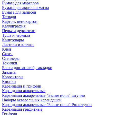
Бумага для маркеров
Бумага для акрила и масла
Бумага для записей
Тетради
Картон, пенокартон
Каллиграфия
Перья и держатели
Тушь и чернила
Канцтовары
Ластики и клячки
Клей
Скотч
Степлеры
Точилки
Блоки для записей, закладки
Зажимы
Корректоры
Кнопки
Карандаши и грифели
Карандаши акварельные
Карандаши акварельные "Белые ночи" штучно
Наборы акварельных карандашей
Карандаши акварельные "Белые ночи" Pro штучно
Карандаши графитные
Грифели