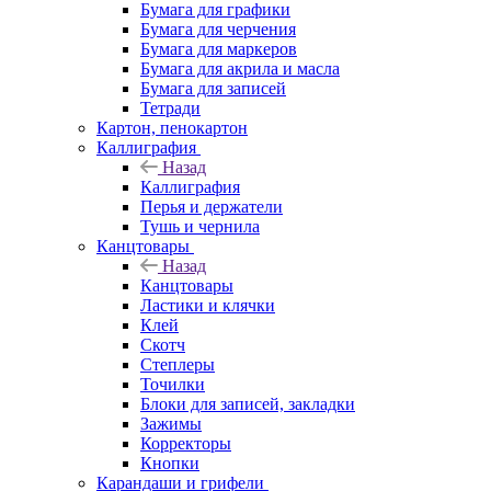
Бумага для графики
Бумага для черчения
Бумага для маркеров
Бумага для акрила и масла
Бумага для записей
Тетради
Картон, пенокартон
Каллиграфия
Назад
Каллиграфия
Перья и держатели
Тушь и чернила
Канцтовары
Назад
Канцтовары
Ластики и клячки
Клей
Скотч
Степлеры
Точилки
Блоки для записей, закладки
Зажимы
Корректоры
Кнопки
Карандаши и грифели