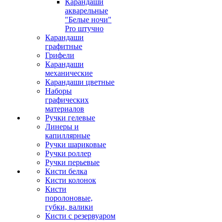
Карандаши
акварельные
"Белые ночи"
Pro штучно
Карандаши
графитные
Грифели
Карандаши
механические
Карандаши цветные
Наборы
графических
материалов
Ручки гелевые
Линеры и
капиллярные
Ручки шариковые
Ручки роллер
Ручки перьевые
Кисти белка
Кисти колонок
Кисти
поролоновые,
губки, валики
Кисти с резервуаром