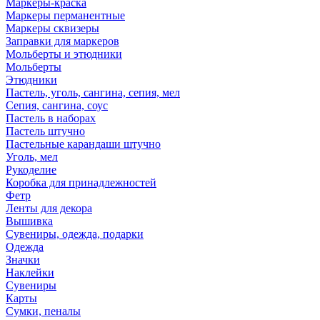
Маркеры-краска
Маркеры перманентные
Маркеры сквизеры
Заправки для маркеров
Мольберты и этюдники
Мольберты
Этюдники
Пастель, уголь, сангина, сепия, мел
Сепия, сангина, соус
Пастель в наборах
Пастель штучно
Пастельные карандаши штучно
Уголь, мел
Рукоделие
Коробка для принадлежностей
Фетр
Ленты для декора
Вышивка
Сувениры, одежда, подарки
Одежда
Значки
Наклейки
Сувениры
Карты
Сумки, пеналы