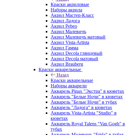
Краски акриловые
Наборы акрила
Акрил Мастер-Класс
Акрил Ладога
Акрил Pebeo
Акрил Малевичъ
Акрил Малевичъ матовый
Акрил Vista-Artista
Акрил Гамма
Акрил Decola глянцевый
Акрил Decola матовый
Акрил Brauberg
Краски акварельные
Назад
Краски акварельные
Наборы акварели
Акварель Pinax "Экстра" в кюветах
Акварель "Белые Ночи" в кюветах
Акварель "Белые Ночи" в тубах
Акварель "Ладога" в кюветах
Акварель Vista-Artista "Studio" в
кюветах
Акварель Royal Talens "Van Gogh" в
тубах
Акварель Малевичъ "Frida" в тубах