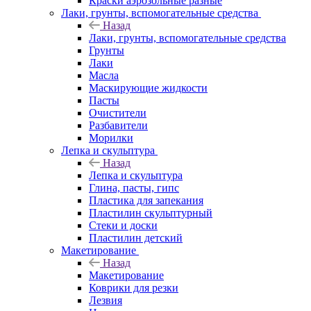
Краски аэрозольные разные
Лаки, грунты, вспомогательные средства
Назад
Лаки, грунты, вспомогательные средства
Грунты
Лаки
Масла
Маскирующие жидкости
Пасты
Очистители
Разбавители
Морилки
Лепка и скульптура
Назад
Лепка и скульптура
Глина, пасты, гипс
Пластика для запекания
Пластилин скульптурный
Стеки и доски
Пластилин детский
Макетирование
Назад
Макетирование
Коврики для резки
Лезвия