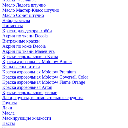
Масло Ладога штучно
Масло Мастер-Класс штучно
Масло Сонет штучно
Наборы масла
Пигменты
Краски для декора, хобби
Акрил по ткани Decola
Витражные краски
Акрил по коже Decola
Акрил по ткани Малевичъ
Краски аэрозольные и Кэпы
Краска аэрозольная Molotow Burner
Кэпы распылители
Краска аэрозольная Molotow Premium
Краска аэрозольная Molotow Coversall Color
Краска аэрозольная Molotow Flame Orange
Краска аэрозольная Arton
Краски аэрозольные разные
Лаки, грунты, вспомогательные средства
Грунты
Лаки
Масла
Маскирующие жидкости
Пасты