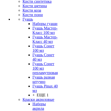
Кисти синтетика
Кисти щетина
Кисти коза
Кисти пони
Гуашь
Наборы гуаши
Гуашь Мастер-
Класс 100 мл
Гуашь Мастер-
Класс 40 мл
Гуашь Сонет
100 мл
Гуашь Сонет
40 мл
Гуашь Сонет
100 мл
перламутровая
Гуашь разная
штучно
Гуашь Pinax 40
мл
+ ЕЩЕ 1
Краски акриловые
Наборы
акрила