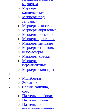
маркерам
Маркеры
канцелярские
Маркеры под
заправку
Маркеры с кистью
Маркеры акриловые
Маркеры восковые
Маркеры для ткани
Маркеры меловые
Маркеры спиртовые
Фломастеры
Маркеры-краска
Маркеры
перманентные
Маркеры сквизеры
Мольберты
Этюдники
Сепия, сангина,
соус
Пастель в наборах
Пастель штучно
Пастельные
карандаши штучно