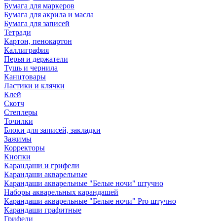
Бумага для маркеров
Бумага для акрила и масла
Бумага для записей
Тетради
Картон, пенокартон
Каллиграфия
Перья и держатели
Тушь и чернила
Канцтовары
Ластики и клячки
Клей
Скотч
Степлеры
Точилки
Блоки для записей, закладки
Зажимы
Корректоры
Кнопки
Карандаши и грифели
Карандаши акварельные
Карандаши акварельные "Белые ночи" штучно
Наборы акварельных карандашей
Карандаши акварельные "Белые ночи" Pro штучно
Карандаши графитные
Грифели