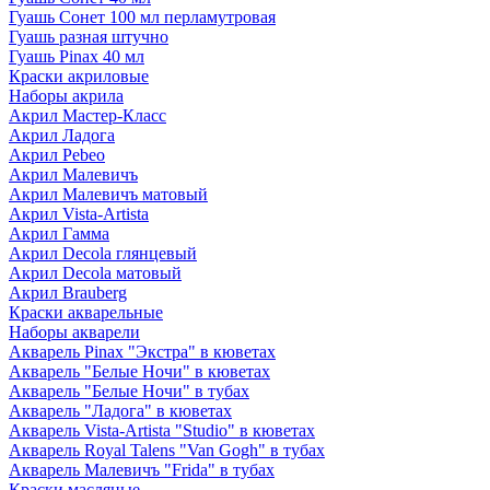
Гуашь Сонет 100 мл перламутровая
Гуашь разная штучно
Гуашь Pinax 40 мл
Краски акриловые
Наборы акрила
Акрил Мастер-Класс
Акрил Ладога
Акрил Pebeo
Акрил Малевичъ
Акрил Малевичъ матовый
Акрил Vista-Artista
Акрил Гамма
Акрил Decola глянцевый
Акрил Decola матовый
Акрил Brauberg
Краски акварельные
Наборы акварели
Акварель Pinax "Экстра" в кюветах
Акварель "Белые Ночи" в кюветах
Акварель "Белые Ночи" в тубах
Акварель "Ладога" в кюветах
Акварель Vista-Artista "Studio" в кюветах
Акварель Royal Talens "Van Gogh" в тубах
Акварель Малевичъ "Frida" в тубах
Краски масляные