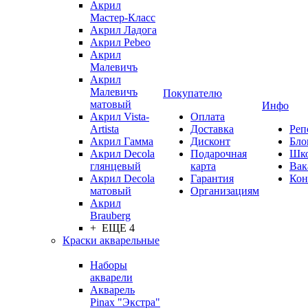
Акрил
Мастер-Класс
Акрил Ладога
Акрил Pebeo
Акрил
Малевичъ
Акрил
Малевичъ
Покупателю
матовый
Инфо
Акрил Vista-
Оплата
Artista
Доставка
Реп
Акрил Гамма
Дисконт
Бло
Акрил Decola
Подарочная
Шк
глянцевый
карта
Вак
Акрил Decola
Гарантия
Кон
матовый
Организациям
Акрил
Brauberg
+ ЕЩЕ 4
Краски акварельные
Наборы
акварели
Акварель
Pinax "Экстра"