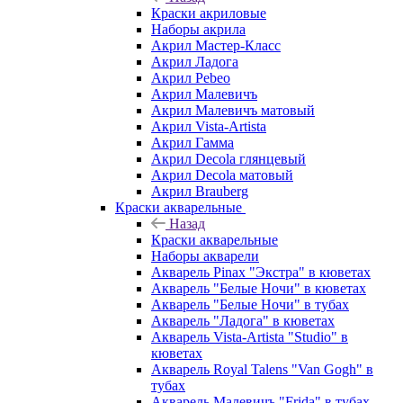
Краски акриловые
Наборы акрила
Акрил Мастер-Класс
Акрил Ладога
Акрил Pebeo
Акрил Малевичъ
Акрил Малевичъ матовый
Акрил Vista-Artista
Акрил Гамма
Акрил Decola глянцевый
Акрил Decola матовый
Акрил Brauberg
Краски акварельные
Назад
Краски акварельные
Наборы акварели
Акварель Pinax "Экстра" в кюветах
Акварель "Белые Ночи" в кюветах
Акварель "Белые Ночи" в тубах
Акварель "Ладога" в кюветах
Акварель Vista-Artista "Studio" в
кюветах
Акварель Royal Talens "Van Gogh" в
тубах
Акварель Малевичъ "Frida" в тубах