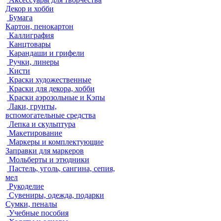
Декор и хобби
Бумага
Картон, пенокартон
Каллиграфия
Канцтовары
Карандаши и грифели
Ручки, линеры
Кисти
Краски художественные
Краски для декора, хобби
Краски аэрозольные и Кэпы
Лаки, грунты,
вспомогательные средства
Лепка и скульптура
Макетирование
Маркеры и комплектующие
Заправки для маркеров
Мольберты и этюдники
Пастель, уголь, сангина, сепия,
мел
Рукоделие
Сувениры, одежда, подарки
Сумки, пеналы
Учебные пособия