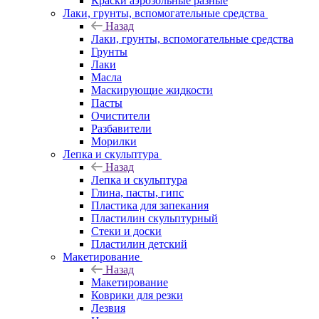
Краски аэрозольные разные
Лаки, грунты, вспомогательные средства
Назад
Лаки, грунты, вспомогательные средства
Грунты
Лаки
Масла
Маскирующие жидкости
Пасты
Очистители
Разбавители
Морилки
Лепка и скульптура
Назад
Лепка и скульптура
Глина, пасты, гипс
Пластика для запекания
Пластилин скульптурный
Стеки и доски
Пластилин детский
Макетирование
Назад
Макетирование
Коврики для резки
Лезвия