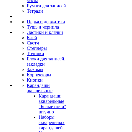
масла
Бумага для записей
Тетради
Перья и держатели
Тушь и чернила
Ластики и клячки
Клей
Скотч
Степлеры
Точилки
Блоки для записей,
закладки
Зажимы
Корректоры
Кнопки
Карандаши
акварельные
Карандаши
акварельные
"Белые ночи"
штучно
Наборы
акварельных
карандашей