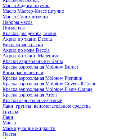
Масло Ладога штучно
Масло Мастер-Класс штучно
Масло Сонет штучно
Наборы масла
Пигменты
Краски для декора, хобби
Акрил по ткани Decola
Витражные краски
Акрил по коже Decola
Акрил по ткани Малевичъ
Краски аэрозольные и Кэпы
Краска аэрозольная Molotow Burner
Кэпы распылители
Краска аэрозольная Molotow Premium
Краска аэрозольная Molotow Coversall Color
Краска аэрозольная Molotow Flame Orange
Краска аэрозольная Arton
Краски аэрозольные разные
Лаки, грунты, вспомогательные средства
Грунты
Лаки
Масла
Маскирующие жидкости
Пасты