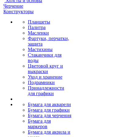
Холсты и основы
Черчение
Конструкторы
Планшеты
Палитра
Масленки
Фартуки, перчатки,
защита
Мастихины
Стаканчики для
воды
Цветовой круг и
выкраски
Уход и хранение
Подрамники
Принадлежности
для графики
Бумага для акварели
Бумага для графики
Бумага для черчения
Бумага для
маркеров
Бумага для акрила и