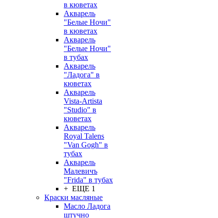
в кюветах
Акварель
"Белые Ночи"
в кюветах
Акварель
"Белые Ночи"
в тубах
Акварель
"Ладога" в
кюветах
Акварель
Vista-Artista
"Studio" в
кюветах
Акварель
Royal Talens
"Van Gogh" в
тубах
Акварель
Малевичъ
"Frida" в тубах
+ ЕЩЕ 1
Краски масляные
Масло Ладога
штучно