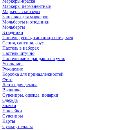
Маркеры-краска
Маркеры перманентные
Маркеры сквизеры
Заправки для маркеров
Мольберты и этюдники
Мольберты
Этюдники
Пастель, уголь, сангина, сепия, мел
Сепия, сангина, соус
Пастель в наборах
Пастель штучно
Пастельные карандаши штучно
Уголь, мел
Рукоделие
Коробка для принадлежностей
Фетр
Ленты для декора
Вышивка
Сувениры, одежда, подарки
Одежда
Значки
Наклейки
Сувениры
Карты
Сумки, пеналы