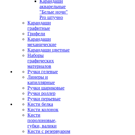
Карандаши
акварельные
"Белые ночи"
Pro штучно
Карандаши
графитные
Грифели
Карандаши
механические
Карандаши цветные
Наборы
графических
материалов
Ручки гелевые
Линеры и
капиллярные
Ручки шариковые
Ручки роллер
Ручки перьевые
Кисти белка
Кисти колонок
Кисти
поролоновые,
губки, валики
Кисти с резервуаром