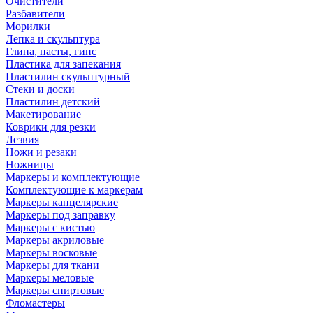
Очистители
Разбавители
Морилки
Лепка и скульптура
Глина, пасты, гипс
Пластика для запекания
Пластилин скульптурный
Стеки и доски
Пластилин детский
Макетирование
Коврики для резки
Лезвия
Ножи и резаки
Ножницы
Маркеры и комплектующие
Комплектующие к маркерам
Маркеры канцелярские
Маркеры под заправку
Маркеры с кистью
Маркеры акриловые
Маркеры восковые
Маркеры для ткани
Маркеры меловые
Маркеры спиртовые
Фломастеры