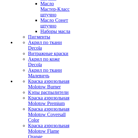
Масло
Мастер-Класс
штучно
Масло Сонет
штучно
Наборы масла
Пигменты
Акрил по ткани
Decola
Витражные краски
Акрил по коже
Decola
Акрил по ткани
Малевичъ
Краска аэрозольная
Molotow Burner
Кэпы распылители
Краска аэрозольная
Molotow Premium
Краска аэрозольная
Molotow Coversall
Color
Краска аэрозольная
Molotow Flame
Orange