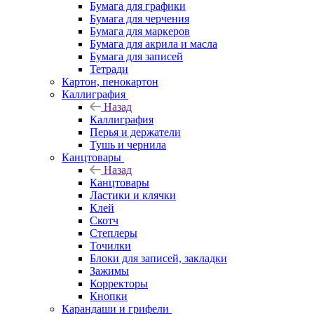
Бумага для графики
Бумага для черчения
Бумага для маркеров
Бумага для акрила и масла
Бумага для записей
Тетради
Картон, пенокартон
Каллиграфия
Назад
Каллиграфия
Перья и держатели
Тушь и чернила
Канцтовары
Назад
Канцтовары
Ластики и клячки
Клей
Скотч
Степлеры
Точилки
Блоки для записей, закладки
Зажимы
Корректоры
Кнопки
Карандаши и грифели