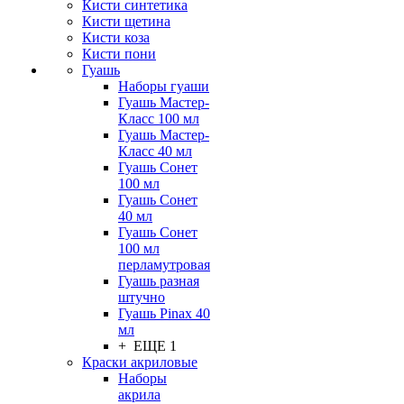
Кисти синтетика
Кисти щетина
Кисти коза
Кисти пони
Гуашь
Наборы гуаши
Гуашь Мастер-
Класс 100 мл
Гуашь Мастер-
Класс 40 мл
Гуашь Сонет
100 мл
Гуашь Сонет
40 мл
Гуашь Сонет
100 мл
перламутровая
Гуашь разная
штучно
Гуашь Pinax 40
мл
+ ЕЩЕ 1
Краски акриловые
Наборы
акрила