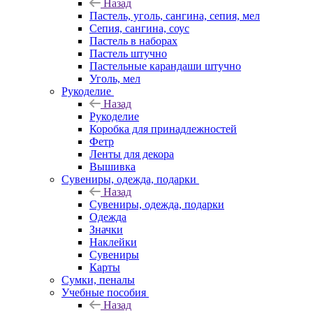
Назад
Пастель, уголь, сангина, сепия, мел
Сепия, сангина, соус
Пастель в наборах
Пастель штучно
Пастельные карандаши штучно
Уголь, мел
Рукоделие
Назад
Рукоделие
Коробка для принадлежностей
Фетр
Ленты для декора
Вышивка
Сувениры, одежда, подарки
Назад
Сувениры, одежда, подарки
Одежда
Значки
Наклейки
Сувениры
Карты
Сумки, пеналы
Учебные пособия
Назад