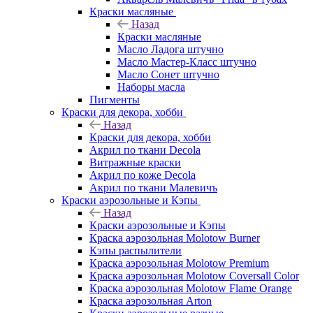
Краски масляные
Назад
Краски масляные
Масло Ладога штучно
Масло Мастер-Класс штучно
Масло Сонет штучно
Наборы масла
Пигменты
Краски для декора, хобби
Назад
Краски для декора, хобби
Акрил по ткани Decola
Витражные краски
Акрил по коже Decola
Акрил по ткани Малевичъ
Краски аэрозольные и Кэпы
Назад
Краски аэрозольные и Кэпы
Краска аэрозольная Molotow Burner
Кэпы распылители
Краска аэрозольная Molotow Premium
Краска аэрозольная Molotow Coversall Color
Краска аэрозольная Molotow Flame Orange
Краска аэрозольная Arton