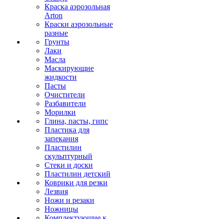
Краска аэрозольная
Arton
Краски аэрозольные
разные
Грунты
Лаки
Масла
Маскирующие
жидкости
Пасты
Очистители
Разбавители
Морилки
Глина, пасты, гипс
Пластика для
запекания
Пластилин
скульптурный
Стеки и доски
Пластилин детский
Коврики для резки
Лезвия
Ножи и резаки
Ножницы
Комплектующие к