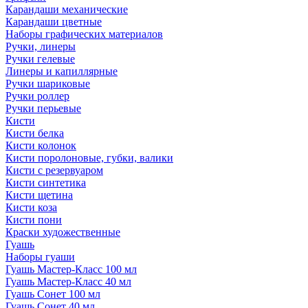
Карандаши механические
Карандаши цветные
Наборы графических материалов
Ручки, линеры
Ручки гелевые
Линеры и капиллярные
Ручки шариковые
Ручки роллер
Ручки перьевые
Кисти
Кисти белка
Кисти колонок
Кисти поролоновые, губки, валики
Кисти с резервуаром
Кисти синтетика
Кисти щетина
Кисти коза
Кисти пони
Краски художественные
Гуашь
Наборы гуаши
Гуашь Мастер-Класс 100 мл
Гуашь Мастер-Класс 40 мл
Гуашь Сонет 100 мл
Гуашь Сонет 40 мл