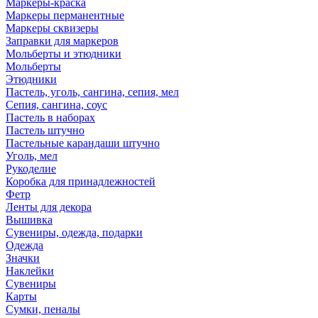
Маркеры-краска
Маркеры перманентные
Маркеры сквизеры
Заправки для маркеров
Мольберты и этюдники
Мольберты
Этюдники
Пастель, уголь, сангина, сепия, мел
Сепия, сангина, соус
Пастель в наборах
Пастель штучно
Пастельные карандаши штучно
Уголь, мел
Рукоделие
Коробка для принадлежностей
Фетр
Ленты для декора
Вышивка
Сувениры, одежда, подарки
Одежда
Значки
Наклейки
Сувениры
Карты
Сумки, пеналы