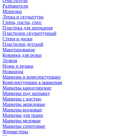
Очистители
Разбавители
Морилки
Лепка и скульптура
Глина, пасты, гипс
Пластика для запекания
Пластилин скульптурный
Стеки и доски
Пластилин детский
Макетирование
Коврики для резки
Лезвия
Ножи и резаки
Ножницы
Маркеры и комплектующие
Комплектующие к маркерам
Маркеры канцелярские
Маркеры под заправку
Маркеры с кистью
Маркеры акриловые
Маркеры восковые
Маркеры для ткани
Маркеры меловые
Маркеры спиртовые
Фломастеры