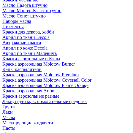
Масло Ладога штучно
Масло Мастер-Класс штучно
Масло Сонет штучно
Наборы масла
Пигменты
Краски для декора, хобби
Акрил по ткани Decola
Витражные краски
Акрил по коже Decola
Акрил по ткани Малевичъ
Краски аэрозольные и Кэпы
Краска аэрозольная Molotow Burner
Кэпы распылители
Краска аэрозольная Molotow Premium
Краска аэрозольная Molotow Coversall Color
Краска аэрозольная Molotow Flame Orange
Краска аэрозольная Arton
Краски аэрозольные разные
Лаки, грунты, вспомогательные средства
Грунты
Лаки
Масла
Маскирующие жидкости
Пасты