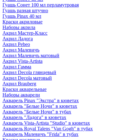
Гуашь Сонет 100 мл перламутровая
Гуашь разная штучно
Гуашь Pinax 40 мл
Краски акриловые
Наборы акрила
Акрил Мастер-Класс
Акрил Ладога
Акрил Pebeo
Акрил Малевичъ
Акрил Малевичъ матовый
Акрил Vista-Artista
Акрил Гамма
Акрил Decola глянцевый
Акрил Decola матовый
Акрил Brauberg
Краски акварельные
Наборы акварели
Акварель Pinax "Экстра" в кюветах
Акварель "Белые Ночи" в кюветах
Акварель "Белые Ночи" в тубах
Акварель "Ладога" в кюветах
Акварель Vista-Artista "Studio" в кюветах
Акварель Royal Talens "Van Gogh" в тубах
Акварель Малевичъ "Frida" в тубах
Краски масляные