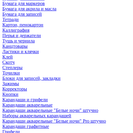
Бумага для маркеров
Бумага для акрила и масла
Бумага для записей
Тетради
Картон, пенокартон
Каллиграфия
Перья и держатели
Тушь и чернила
Канцтовары
Ластики и клячки
Клей
Скотч
Степлеры
Точилки
Блоки для записей, закладки
Зажимы
Корректоры
Кнопки
Карандаши и грифели
Карандаши акварельные
Карандаши акварельные "Белые ночи" штучно
Наборы акварельных карандашей
Карандаши акварельные "Белые ночи" Pro штучно
Карандаши графитные
Грифели