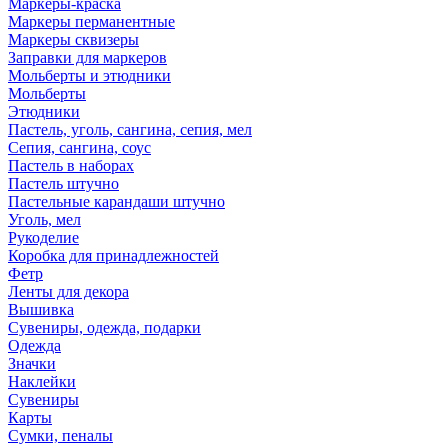
Маркеры-краска
Маркеры перманентные
Маркеры сквизеры
Заправки для маркеров
Мольберты и этюдники
Мольберты
Этюдники
Пастель, уголь, сангина, сепия, мел
Сепия, сангина, соус
Пастель в наборах
Пастель штучно
Пастельные карандаши штучно
Уголь, мел
Рукоделие
Коробка для принадлежностей
Фетр
Ленты для декора
Вышивка
Сувениры, одежда, подарки
Одежда
Значки
Наклейки
Сувениры
Карты
Сумки, пеналы