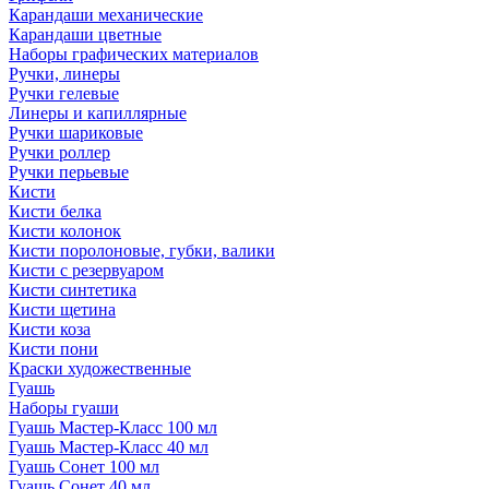
Карандаши механические
Карандаши цветные
Наборы графических материалов
Ручки, линеры
Ручки гелевые
Линеры и капиллярные
Ручки шариковые
Ручки роллер
Ручки перьевые
Кисти
Кисти белка
Кисти колонок
Кисти поролоновые, губки, валики
Кисти с резервуаром
Кисти синтетика
Кисти щетина
Кисти коза
Кисти пони
Краски художественные
Гуашь
Наборы гуаши
Гуашь Мастер-Класс 100 мл
Гуашь Мастер-Класс 40 мл
Гуашь Сонет 100 мл
Гуашь Сонет 40 мл