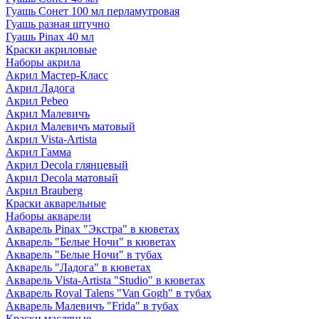
Гуашь Сонет 100 мл перламутровая
Гуашь разная штучно
Гуашь Pinax 40 мл
Краски акриловые
Наборы акрила
Акрил Мастер-Класс
Акрил Ладога
Акрил Pebeo
Акрил Малевичъ
Акрил Малевичъ матовый
Акрил Vista-Artista
Акрил Гамма
Акрил Decola глянцевый
Акрил Decola матовый
Акрил Brauberg
Краски акварельные
Наборы акварели
Акварель Pinax "Экстра" в кюветах
Акварель "Белые Ночи" в кюветах
Акварель "Белые Ночи" в тубах
Акварель "Ладога" в кюветах
Акварель Vista-Artista "Studio" в кюветах
Акварель Royal Talens "Van Gogh" в тубах
Акварель Малевичъ "Frida" в тубах
Краски масляные