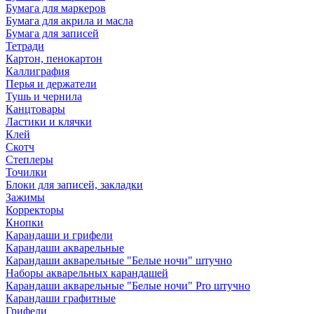
Бумага для маркеров
Бумага для акрила и масла
Бумага для записей
Тетради
Картон, пенокартон
Каллиграфия
Перья и держатели
Тушь и чернила
Канцтовары
Ластики и клячки
Клей
Скотч
Степлеры
Точилки
Блоки для записей, закладки
Зажимы
Корректоры
Кнопки
Карандаши и грифели
Карандаши акварельные
Карандаши акварельные "Белые ночи" штучно
Наборы акварельных карандашей
Карандаши акварельные "Белые ночи" Pro штучно
Карандаши графитные
Грифели