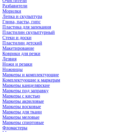
Очистители
Разбавители
Морилки
Лепка и скульптура
Глина, пасты, гипс
Пластика для запекания
Пластилин скульптурный
Стеки и доски
Пластилин детский
Макетирование
Коврики для резки
Лезвия
Ножи и резаки
Ножницы
Маркеры и комплектующие
Комплектующие к маркерам
Маркеры канцелярские
Маркеры под заправку
Маркеры с кистью
Маркеры акриловые
Маркеры восковые
Маркеры для ткани
Маркеры меловые
Маркеры спиртовые
Фломастеры