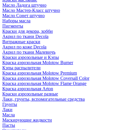
Масло Ладога штучно
Масло Мастер-Класс штучно
Масло Сонет штучно
Наборы масла
Пигменты
Краски для декора, хобби
Акрил по ткани Decola
Витражные краски
Акрил по коже Decola
Акрил по ткани Малевичъ
Краски аэрозольные и Кэпы
Краска аэрозольная Molotow Burner
Кэпы распылители
Краска аэрозольная Molotow Premium
Краска аэрозольная Molotow Coversall Color
Краска аэрозольная Molotow Flame Orange
Краска аэрозольная Arton
Краски аэрозольные разные
Лаки, грунты, вспомогательные средства
Грунты
Лаки
Масла
Маскирующие жидкости
Пасты