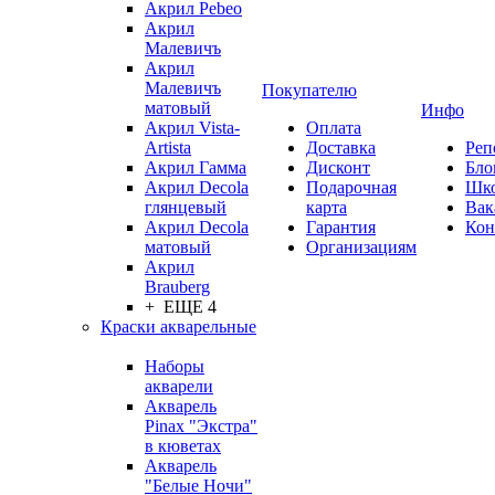
Акрил Pebeo
Акрил
Малевичъ
Акрил
Малевичъ
Покупателю
матовый
Инфо
Акрил Vista-
Оплата
Artista
Доставка
Реп
Акрил Гамма
Дисконт
Бло
Акрил Decola
Подарочная
Шк
глянцевый
карта
Вак
Акрил Decola
Гарантия
Кон
матовый
Организациям
Акрил
Brauberg
+ ЕЩЕ 4
Краски акварельные
Наборы
акварели
Акварель
Pinax "Экстра"
в кюветах
Акварель
"Белые Ночи"