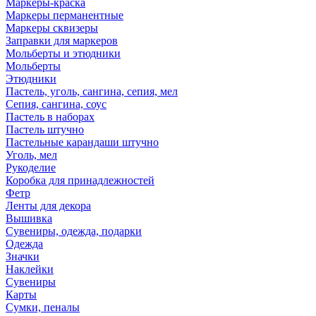
Маркеры-краска
Маркеры перманентные
Маркеры сквизеры
Заправки для маркеров
Мольберты и этюдники
Мольберты
Этюдники
Пастель, уголь, сангина, сепия, мел
Сепия, сангина, соус
Пастель в наборах
Пастель штучно
Пастельные карандаши штучно
Уголь, мел
Рукоделие
Коробка для принадлежностей
Фетр
Ленты для декора
Вышивка
Сувениры, одежда, подарки
Одежда
Значки
Наклейки
Сувениры
Карты
Сумки, пеналы