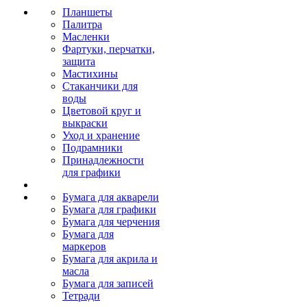
Планшеты
Палитра
Масленки
Фартуки, перчатки,
защита
Мастихины
Стаканчики для
воды
Цветовой круг и
выкраски
Уход и хранение
Подрамники
Принадлежности
для графики
Бумага для акварели
Бумага для графики
Бумага для черчения
Бумага для
маркеров
Бумага для акрила и
масла
Бумага для записей
Тетради