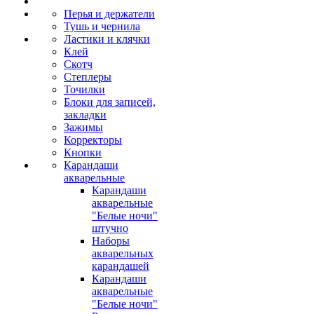
Перья и держатели
Тушь и чернила
Ластики и клячки
Клей
Скотч
Степлеры
Точилки
Блоки для записей,
закладки
Зажимы
Корректоры
Кнопки
Карандаши
акварельные
Карандаши
акварельные
"Белые ночи"
штучно
Наборы
акварельных
карандашей
Карандаши
акварельные
"Белые ночи"