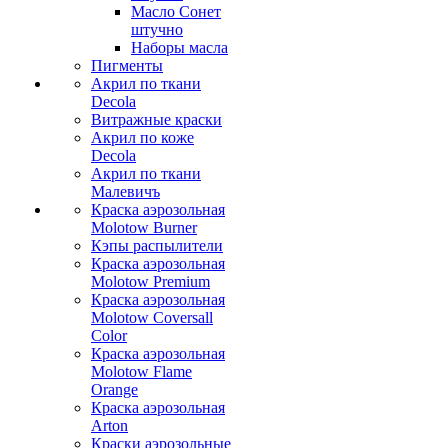
Масло Сонет
штучно
Наборы масла
Пигменты
Акрил по ткани
Decola
Витражные краски
Акрил по коже
Decola
Акрил по ткани
Малевичъ
Краска аэрозольная
Molotow Burner
Кэпы распылители
Краска аэрозольная
Molotow Premium
Краска аэрозольная
Molotow Coversall
Color
Краска аэрозольная
Molotow Flame
Orange
Краска аэрозольная
Arton
Краски аэрозольные