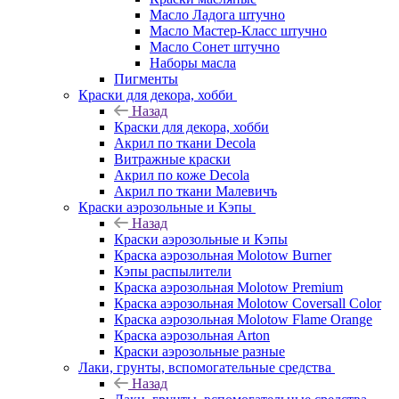
Масло Ладога штучно
Масло Мастер-Класс штучно
Масло Сонет штучно
Наборы масла
Пигменты
Краски для декора, хобби
Назад
Краски для декора, хобби
Акрил по ткани Decola
Витражные краски
Акрил по коже Decola
Акрил по ткани Малевичъ
Краски аэрозольные и Кэпы
Назад
Краски аэрозольные и Кэпы
Краска аэрозольная Molotow Burner
Кэпы распылители
Краска аэрозольная Molotow Premium
Краска аэрозольная Molotow Coversall Color
Краска аэрозольная Molotow Flame Orange
Краска аэрозольная Arton
Краски аэрозольные разные
Лаки, грунты, вспомогательные средства
Назад