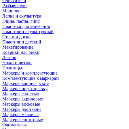
Очистители
Разбавители
Морилки
Лепка и скульптура
Глина, пасты, гипс
Пластика для запекания
Пластилин скульптурный
Стеки и доски
Пластилин детский
Макетирование
Коврики для резки
Лезвия
Ножи и резаки
Ножницы
Маркеры и комплектующие
Комплектующие к маркерам
Маркеры канцелярские
Маркеры под заправку
Маркеры с кистью
Маркеры акриловые
Маркеры восковые
Маркеры для ткани
Маркеры меловые
Маркеры спиртовые
Фломастеры