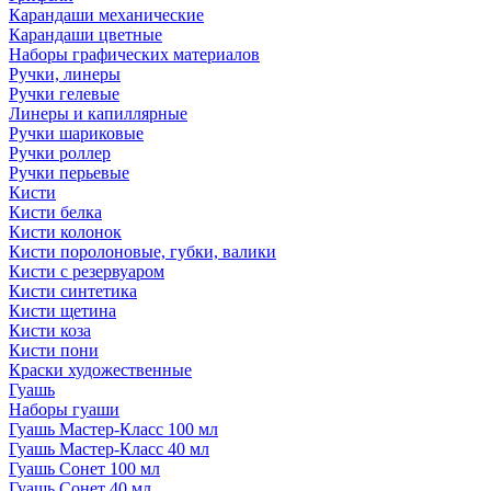
Карандаши механические
Карандаши цветные
Наборы графических материалов
Ручки, линеры
Ручки гелевые
Линеры и капиллярные
Ручки шариковые
Ручки роллер
Ручки перьевые
Кисти
Кисти белка
Кисти колонок
Кисти поролоновые, губки, валики
Кисти с резервуаром
Кисти синтетика
Кисти щетина
Кисти коза
Кисти пони
Краски художественные
Гуашь
Наборы гуаши
Гуашь Мастер-Класс 100 мл
Гуашь Мастер-Класс 40 мл
Гуашь Сонет 100 мл
Гуашь Сонет 40 мл