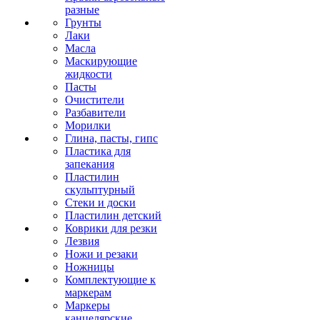
разные
Грунты
Лаки
Масла
Маскирующие
жидкости
Пасты
Очистители
Разбавители
Морилки
Глина, пасты, гипс
Пластика для
запекания
Пластилин
скульптурный
Стеки и доски
Пластилин детский
Коврики для резки
Лезвия
Ножи и резаки
Ножницы
Комплектующие к
маркерам
Маркеры
канцелярские