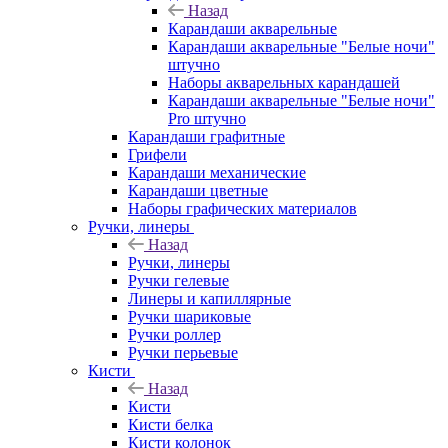
Назад
Карандаши акварельные
Карандаши акварельные "Белые ночи"
штучно
Наборы акварельных карандашей
Карандаши акварельные "Белые ночи"
Pro штучно
Карандаши графитные
Грифели
Карандаши механические
Карандаши цветные
Наборы графических материалов
Ручки, линеры
Назад
Ручки, линеры
Ручки гелевые
Линеры и капиллярные
Ручки шариковые
Ручки роллер
Ручки перьевые
Кисти
Назад
Кисти
Кисти белка
Кисти колонок