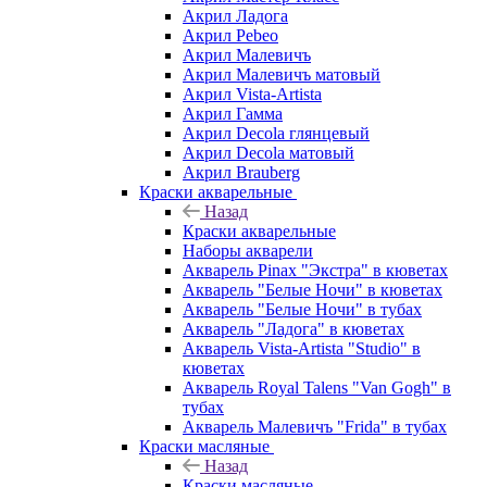
Акрил Ладога
Акрил Pebeo
Акрил Малевичъ
Акрил Малевичъ матовый
Акрил Vista-Artista
Акрил Гамма
Акрил Decola глянцевый
Акрил Decola матовый
Акрил Brauberg
Краски акварельные
Назад
Краски акварельные
Наборы акварели
Акварель Pinax "Экстра" в кюветах
Акварель "Белые Ночи" в кюветах
Акварель "Белые Ночи" в тубах
Акварель "Ладога" в кюветах
Акварель Vista-Artista "Studio" в
кюветах
Акварель Royal Talens "Van Gogh" в
тубах
Акварель Малевичъ "Frida" в тубах
Краски масляные
Назад
Краски масляные