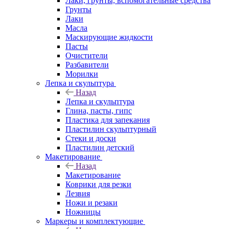
Лаки, грунты, вспомогательные средства
Грунты
Лаки
Масла
Маскирующие жидкости
Пасты
Очистители
Разбавители
Морилки
Лепка и скульптура
Назад
Лепка и скульптура
Глина, пасты, гипс
Пластика для запекания
Пластилин скульптурный
Стеки и доски
Пластилин детский
Макетирование
Назад
Макетирование
Коврики для резки
Лезвия
Ножи и резаки
Ножницы
Маркеры и комплектующие