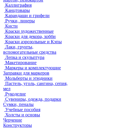
Каллиграфия
Канцтовары
Карандаши и грифели
Ручки, линеры
Кисти
Краски художественные
Краски для декора, хобби
Краски аэрозольные и Кэпы
Лаки, грунты,
вспомогательные средства
Лепка и скульптура
Макетирование
Маркеры и комплектующие
Заправки для маркеров
Мольберты и этюдники
Пастель, уголь, сангина, сепия,
мел
Рукоделие
Сувениры, одежда, подарки
Сумки, пеналы
Учебные пособия
Холсты и основы
Черчение
Конструкторы