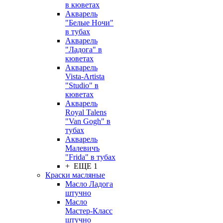
в кюветах
Акварель
"Белые Ночи"
в тубах
Акварель
"Ладога" в
кюветах
Акварель
Vista-Artista
"Studio" в
кюветах
Акварель
Royal Talens
"Van Gogh" в
тубах
Акварель
Малевичъ
"Frida" в тубах
+ ЕЩЕ 1
Краски масляные
Масло Ладога
штучно
Масло
Мастер-Класс
штучно