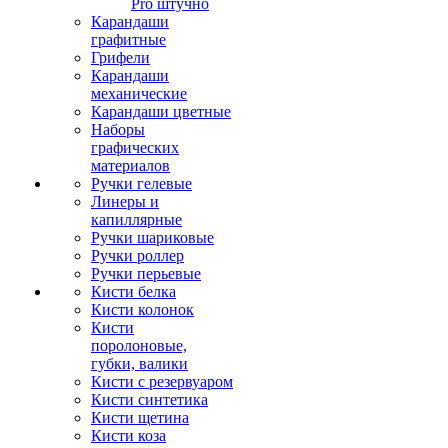
Pro штучно
Карандаши
графитные
Грифели
Карандаши
механические
Карандаши цветные
Наборы
графических
материалов
Ручки гелевые
Линеры и
капиллярные
Ручки шариковые
Ручки роллер
Ручки перьевые
Кисти белка
Кисти колонок
Кисти
поролоновые,
губки, валики
Кисти с резервуаром
Кисти синтетика
Кисти щетина
Кисти коза