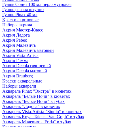
Гуашь Сонет 100 мл перламутровая
Гуашь разная штучно
Гуашь Pinax 40 мл
Краски акриловые
Наборы акрила
Акрил Мастер-Класс
Акрил Ладога
Акрил Pebeo
Акрил Малевичъ
Акрил Малевичъ матовый
Акрил Vista-Artista
Акрил Гамма
Акрил Decola глянцевый
Акрил Decola матовый
Акрил Brauberg
Краски акварельные
Наборы акварели
Акварель Pinax "Экстра" в кюветах
Акварель "Белые Ночи" в кюветах
Акварель "Белые Ночи" в тубах
Акварель "Ладога" в кюветах
Акварель Vista-Artista "Studio" в кюветах
Акварель Royal Talens "Van Gogh" в тубах
Акварель Малевичъ "Frida" в тубах
Краски масляные