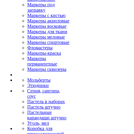
Маркеры под
заправку
Маркеры с кистью
Маркеры акриловые
Маркеры восковые
Маркеры для ткани
Маркеры меловые
Маркеры спиртовые
Фломастеры
Маркеры-краска
Маркеры
перманентные
Маркеры сквизеры
Мольберты
Этюдники
Сепия, сангина,
соус
Пастель в наборах
Пастель штучно
Пастельные
карандаши штучно
Уголь, мел
Коробка для
принадлежностей