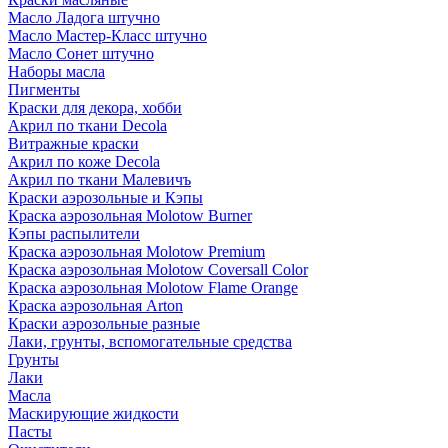
Масло Ладога штучно
Масло Мастер-Класс штучно
Масло Сонет штучно
Наборы масла
Пигменты
Краски для декора, хобби
Акрил по ткани Decola
Витражные краски
Акрил по коже Decola
Акрил по ткани Малевичъ
Краски аэрозольные и Кэпы
Краска аэрозольная Molotow Burner
Кэпы распылители
Краска аэрозольная Molotow Premium
Краска аэрозольная Molotow Coversall Color
Краска аэрозольная Molotow Flame Orange
Краска аэрозольная Arton
Краски аэрозольные разные
Лаки, грунты, вспомогательные средства
Грунты
Лаки
Масла
Маскирующие жидкости
Пасты