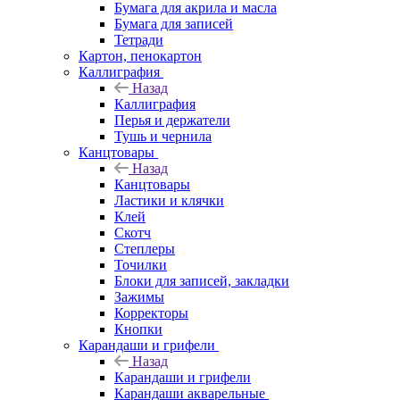
Бумага для акрила и масла
Бумага для записей
Тетради
Картон, пенокартон
Каллиграфия
Назад
Каллиграфия
Перья и держатели
Тушь и чернила
Канцтовары
Назад
Канцтовары
Ластики и клячки
Клей
Скотч
Степлеры
Точилки
Блоки для записей, закладки
Зажимы
Корректоры
Кнопки
Карандаши и грифели
Назад
Карандаши и грифели
Карандаши акварельные