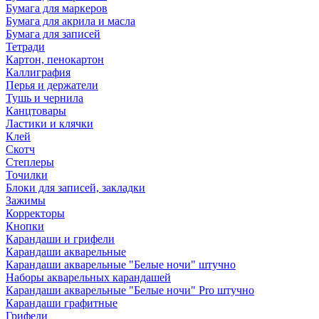
Бумага для маркеров
Бумага для акрила и масла
Бумага для записей
Тетради
Картон, пенокартон
Каллиграфия
Перья и держатели
Тушь и чернила
Канцтовары
Ластики и клячки
Клей
Скотч
Степлеры
Точилки
Блоки для записей, закладки
Зажимы
Корректоры
Кнопки
Карандаши и грифели
Карандаши акварельные
Карандаши акварельные "Белые ночи" штучно
Наборы акварельных карандашей
Карандаши акварельные "Белые ночи" Pro штучно
Карандаши графитные
Грифели