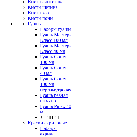
Кисти синтетика
Кисти щетина
Кисти коза
Кисти пони
Гуашь
Наборы гуаши
Гуашь Мастер-
Класс 100 мл
Гуашь Мастер-
Класс 40 мл
Гуашь Сонет
100 мл
Гуашь Сонет
40 мл
Гуашь Сонет
100 мл
перламутровая
Гуашь разная
штучно
Гуашь Pinax 40
мл
+ ЕЩЕ 1
Краски акриловые
Наборы
акрила