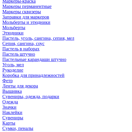
Маркеры-краска
Маркеры перманентные
Маркеры сквизеры
Заправки для маркеров
Мольберты и этюдники
Мольберты
Этюдники
Пастель, уголь, сангина, сепия, мел
Сепия, сангина, соус
Пастель в наборах
Пастель штучно
Пастельные карандаши штучно
Уголь, мел
Рукоделие
Коробка для принадлежностей
Фетр
Ленты для декора
Вышивка
Сувениры, одежда, подарки
Одежда
Значки
Наклейки
Сувениры
Карты
Сумки, пеналы