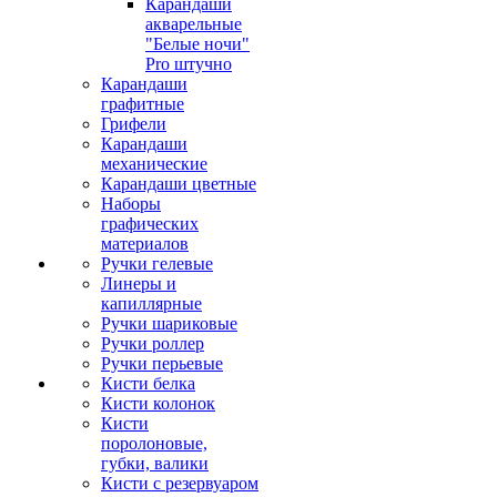
Карандаши
акварельные
"Белые ночи"
Pro штучно
Карандаши
графитные
Грифели
Карандаши
механические
Карандаши цветные
Наборы
графических
материалов
Ручки гелевые
Линеры и
капиллярные
Ручки шариковые
Ручки роллер
Ручки перьевые
Кисти белка
Кисти колонок
Кисти
поролоновые,
губки, валики
Кисти с резервуаром