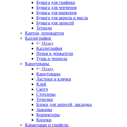
Бумага для графики
Бумага для черчения
Бумага для маркеров
Бумага для акрила и масла
Бумага для записей
Тетради
Картон, пенокартон
Каллиграфия
Назад
Каллиграфия
Перья и держатели
Тушь и чернила
Канцтовары
Назад
Канцтовары
Ластики и клячки
Клей
Скотч
Степлеры
Точилки
Блоки для записей, закладки
Зажимы
Корректоры
Кнопки
Карандаши и грифели