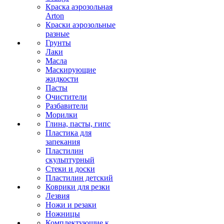
Краска аэрозольная
Arton
Краски аэрозольные
разные
Грунты
Лаки
Масла
Маскирующие
жидкости
Пасты
Очистители
Разбавители
Морилки
Глина, пасты, гипс
Пластика для
запекания
Пластилин
скульптурный
Стеки и доски
Пластилин детский
Коврики для резки
Лезвия
Ножи и резаки
Ножницы
Комплектующие к