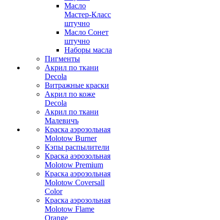
Масло
Мастер-Класс
штучно
Масло Сонет
штучно
Наборы масла
Пигменты
Акрил по ткани
Decola
Витражные краски
Акрил по коже
Decola
Акрил по ткани
Малевичъ
Краска аэрозольная
Molotow Burner
Кэпы распылители
Краска аэрозольная
Molotow Premium
Краска аэрозольная
Molotow Coversall
Color
Краска аэрозольная
Molotow Flame
Orange