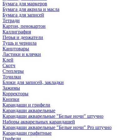
Бумага для маркеров
Бумага для акрила и масла
Бумага для записей
Тетради
Картон, пенокартон
Каллиграфия
Перья и держатели
Тушь и чернила
Канцтовары
Ластики и клячки
Клей
Скотч
Степлеры
Точилки
Блоки для записей, закладки
Зажимы
Корректоры
Кнопки
Карандаши и грифели
Карандаши акварельные
Карандаши акварельные "Белые ночи" штучно
Наборы акварельных карандашей
Карандаши акварельные "Белые ночи" Pro штучно
Карандаши графитные
Грифели