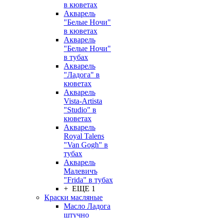
в кюветах
Акварель
"Белые Ночи"
в кюветах
Акварель
"Белые Ночи"
в тубах
Акварель
"Ладога" в
кюветах
Акварель
Vista-Artista
"Studio" в
кюветах
Акварель
Royal Talens
"Van Gogh" в
тубах
Акварель
Малевичъ
"Frida" в тубах
+ ЕЩЕ 1
Краски масляные
Масло Ладога
штучно