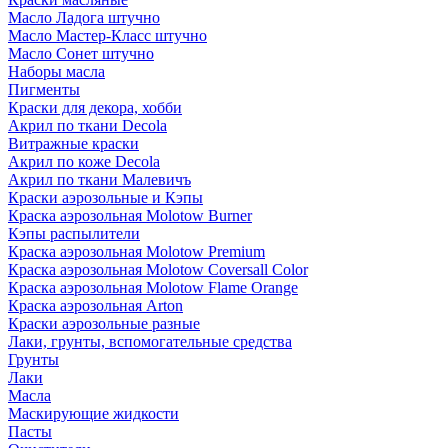
Масло Ладога штучно
Масло Мастер-Класс штучно
Масло Сонет штучно
Наборы масла
Пигменты
Краски для декора, хобби
Акрил по ткани Decola
Витражные краски
Акрил по коже Decola
Акрил по ткани Малевичъ
Краски аэрозольные и Кэпы
Краска аэрозольная Molotow Burner
Кэпы распылители
Краска аэрозольная Molotow Premium
Краска аэрозольная Molotow Coversall Color
Краска аэрозольная Molotow Flame Orange
Краска аэрозольная Arton
Краски аэрозольные разные
Лаки, грунты, вспомогательные средства
Грунты
Лаки
Масла
Маскирующие жидкости
Пасты