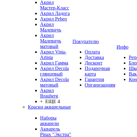
Акрил
Мастер-Класс
Акрил Ладога
Акрил Pebeo
Акрил
Малевичъ
Акрил
Малевичъ
Покупателю
матовый
Инфо
Акрил Vista-
Оплата
Artista
Доставка
Реп
Акрил Гамма
Дисконт
Бло
Акрил Decola
Подарочная
Шк
глянцевый
карта
Вак
Акрил Decola
Гарантия
Кон
матовый
Организациям
Акрил
Brauberg
+ ЕЩЕ 4
Краски акварельные
Наборы
акварели
Акварель
Pinax "Экстра"