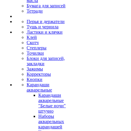
масла
Бумага для записей
Тетради
Перья и держатели
Тушь и чернила
Ластики и клячки
Клей
Скотч
Степлеры
Точилки
Блоки для записей,
закладки
Зажимы
Корректоры
Кнопки
Карандаши
акварельные
Карандаши
акварельные
"Белые ночи"
штучно
Наборы
акварельных
карандашей