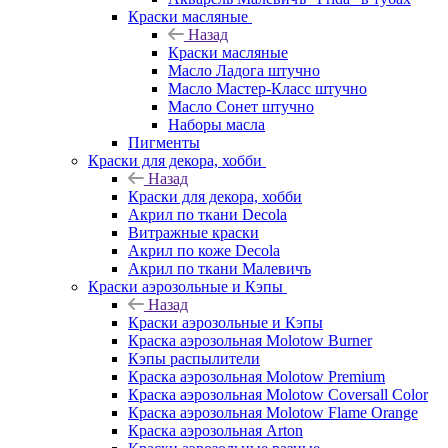
Краски масляные
Назад
Краски масляные
Масло Ладога штучно
Масло Мастер-Класс штучно
Масло Сонет штучно
Наборы масла
Пигменты
Краски для декора, хобби
Назад
Краски для декора, хобби
Акрил по ткани Decola
Витражные краски
Акрил по коже Decola
Акрил по ткани Малевичъ
Краски аэрозольные и Кэпы
Назад
Краски аэрозольные и Кэпы
Краска аэрозольная Molotow Burner
Кэпы распылители
Краска аэрозольная Molotow Premium
Краска аэрозольная Molotow Coversall Color
Краска аэрозольная Molotow Flame Orange
Краска аэрозольная Arton