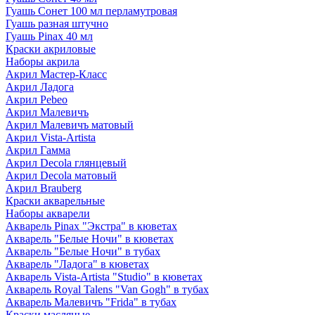
Гуашь Сонет 100 мл перламутровая
Гуашь разная штучно
Гуашь Pinax 40 мл
Краски акриловые
Наборы акрила
Акрил Мастер-Класс
Акрил Ладога
Акрил Pebeo
Акрил Малевичъ
Акрил Малевичъ матовый
Акрил Vista-Artista
Акрил Гамма
Акрил Decola глянцевый
Акрил Decola матовый
Акрил Brauberg
Краски акварельные
Наборы акварели
Акварель Pinax "Экстра" в кюветах
Акварель "Белые Ночи" в кюветах
Акварель "Белые Ночи" в тубах
Акварель "Ладога" в кюветах
Акварель Vista-Artista "Studio" в кюветах
Акварель Royal Talens "Van Gogh" в тубах
Акварель Малевичъ "Frida" в тубах
Краски масляные