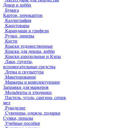
Декор и хобби
Бумага
Картон, пенокартон
Каллиграфия
Канцтовары
Карандаши и грифели
Ручки, линеры
Кисти
Краски художественные
Краски для декора, хобби
Краски аэрозольные и Кэпы
Лаки, грунты,
вспомогательные средства
Лепка и скульптура
Макетирование
Маркеры и комплектующие
Заправки для маркеров
Мольберты и этюдники
Пастель, уголь, сангина, сепия,
мел
Рукоделие
Сувениры, одежда, подарки
Сумки, пеналы
Учебные пособия