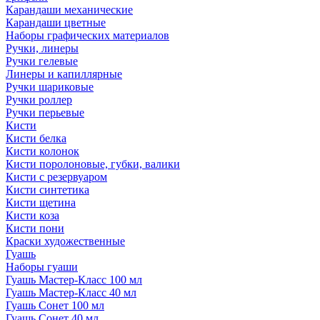
Карандаши механические
Карандаши цветные
Наборы графических материалов
Ручки, линеры
Ручки гелевые
Линеры и капиллярные
Ручки шариковые
Ручки роллер
Ручки перьевые
Кисти
Кисти белка
Кисти колонок
Кисти поролоновые, губки, валики
Кисти с резервуаром
Кисти синтетика
Кисти щетина
Кисти коза
Кисти пони
Краски художественные
Гуашь
Наборы гуаши
Гуашь Мастер-Класс 100 мл
Гуашь Мастер-Класс 40 мл
Гуашь Сонет 100 мл
Гуашь Сонет 40 мл