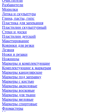
Очистители
Разбавители
Морилки
Лепка и скульптура
Глина, пасты, гипс
Пластика для запекания
Пластилин скульптурный
Стеки и доски
Пластилин детский
Макетирование
Коврики для резки
Лезвия
Ножи и резаки
Ножницы
Маркеры и комплектующие
Комплектующие к маркерам
Маркеры канцелярские
Маркеры под заправку
Маркеры с кистью
Маркеры акриловые
Маркеры восковые
Маркеры для ткани
Маркеры меловые
Маркеры спиртовые
Фломастеры