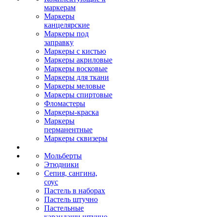
маркерам
Маркеры
канцелярские
Маркеры под
заправку
Маркеры с кистью
Маркеры акриловые
Маркеры восковые
Маркеры для ткани
Маркеры меловые
Маркеры спиртовые
Фломастеры
Маркеры-краска
Маркеры
перманентные
Маркеры сквизеры
Мольберты
Этюдники
Сепия, сангина,
соус
Пастель в наборах
Пастель штучно
Пастельные
карандаши штучно