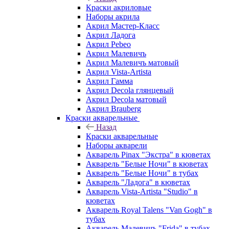
Краски акриловые
Наборы акрила
Акрил Мастер-Класс
Акрил Ладога
Акрил Pebeo
Акрил Малевичъ
Акрил Малевичъ матовый
Акрил Vista-Artista
Акрил Гамма
Акрил Decola глянцевый
Акрил Decola матовый
Акрил Brauberg
Краски акварельные
Назад
Краски акварельные
Наборы акварели
Акварель Pinax "Экстра" в кюветах
Акварель "Белые Ночи" в кюветах
Акварель "Белые Ночи" в тубах
Акварель "Ладога" в кюветах
Акварель Vista-Artista "Studio" в
кюветах
Акварель Royal Talens "Van Gogh" в
тубах
Акварель Малевичъ "Frida" в тубах