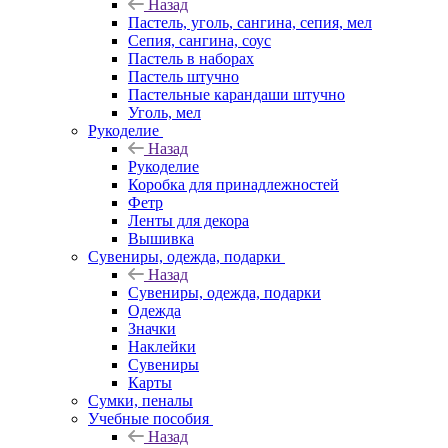
Назад
Пастель, уголь, сангина, сепия, мел
Сепия, сангина, соус
Пастель в наборах
Пастель штучно
Пастельные карандаши штучно
Уголь, мел
Рукоделие
Назад
Рукоделие
Коробка для принадлежностей
Фетр
Ленты для декора
Вышивка
Сувениры, одежда, подарки
Назад
Сувениры, одежда, подарки
Одежда
Значки
Наклейки
Сувениры
Карты
Сумки, пеналы
Учебные пособия
Назад