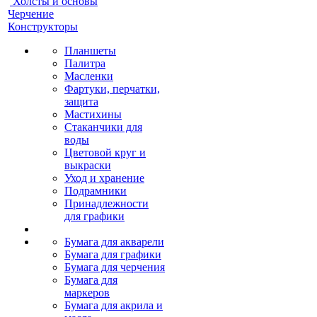
Холсты и основы
Черчение
Конструкторы
Планшеты
Палитра
Масленки
Фартуки, перчатки,
защита
Мастихины
Стаканчики для
воды
Цветовой круг и
выкраски
Уход и хранение
Подрамники
Принадлежности
для графики
Бумага для акварели
Бумага для графики
Бумага для черчения
Бумага для
маркеров
Бумага для акрила и