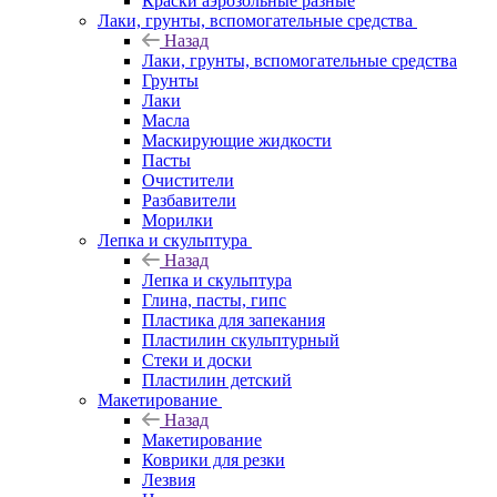
Краски аэрозольные разные
Лаки, грунты, вспомогательные средства
Назад
Лаки, грунты, вспомогательные средства
Грунты
Лаки
Масла
Маскирующие жидкости
Пасты
Очистители
Разбавители
Морилки
Лепка и скульптура
Назад
Лепка и скульптура
Глина, пасты, гипс
Пластика для запекания
Пластилин скульптурный
Стеки и доски
Пластилин детский
Макетирование
Назад
Макетирование
Коврики для резки
Лезвия