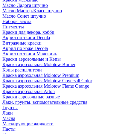
Масло Ладога штучно
Масло Мастер-Класс штучно
Масло Сонет штучно
Наборы масла
Пигменты
Краски для декора, хобби
Акрил по ткани Decola
Витражные краски
Акрил по коже Decola
Акрил по ткани Малевичъ
Краски аэрозольные и Кэпы
Краска аэрозольная Molotow Burner
Кэпы распылители
Краска аэрозольная Molotow Premium
Краска аэрозольная Molotow Coversall Color
Краска аэрозольная Molotow Flame Orange
Краска аэрозольная Arton
Краски аэрозольные разные
Лаки, грунты, вспомогательные средства
Грунты
Лаки
Масла
Маскирующие жидкости
Пасты