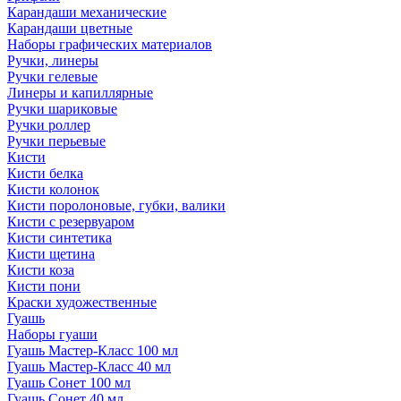
Карандаши механические
Карандаши цветные
Наборы графических материалов
Ручки, линеры
Ручки гелевые
Линеры и капиллярные
Ручки шариковые
Ручки роллер
Ручки перьевые
Кисти
Кисти белка
Кисти колонок
Кисти поролоновые, губки, валики
Кисти с резервуаром
Кисти синтетика
Кисти щетина
Кисти коза
Кисти пони
Краски художественные
Гуашь
Наборы гуаши
Гуашь Мастер-Класс 100 мл
Гуашь Мастер-Класс 40 мл
Гуашь Сонет 100 мл
Гуашь Сонет 40 мл