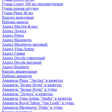
Гуашь Сонет 100 мл перламутровая
Гуашь разная штучно
Гуашь Pinax 40 мл
Краски акриловые
Наборы акрила
Акрил Мастер-Класс
Акрил Ладога
Акрил Pebeo
Акрил Малевичъ
Акрил Малевичъ матовый
Акрил Vista-Artista
Акрил Гамма
Акрил Decola глянцевый
Акрил Decola матовый
Акрил Brauberg
Краски акварельные
Наборы акварели
Акварель Pinax "Экстра" в кюветах
Акварель "Белые Ночи" в кюветах
Акварель "Белые Ночи" в тубах
Акварель "Ладога" в кюветах
Акварель Vista-Artista "Studio" в кюветах
Акварель Royal Talens "Van Gogh" в тубах
Акварель Малевичъ "Frida" в тубах
Краски масляные