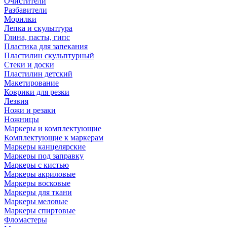
Очистители
Разбавители
Морилки
Лепка и скульптура
Глина, пасты, гипс
Пластика для запекания
Пластилин скульптурный
Стеки и доски
Пластилин детский
Макетирование
Коврики для резки
Лезвия
Ножи и резаки
Ножницы
Маркеры и комплектующие
Комплектующие к маркерам
Маркеры канцелярские
Маркеры под заправку
Маркеры с кистью
Маркеры акриловые
Маркеры восковые
Маркеры для ткани
Маркеры меловые
Маркеры спиртовые
Фломастеры