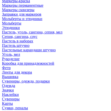
Маркеры-краска
Маркеры перманентные
Маркеры сквизеры
Заправки для маркеров
Мольберты и этюдники
Мольберты
Этюдники
Пастель, уголь, сангина, сепия, мел
Сепия, сангина, соус
Пастель в наборах
Пастель штучно
Пастельные карандаши штучно
Уголь, мел
Рукоделие
Коробка для принадлежностей
Фетр
Ленты для декора
Вышивка
Сувениры, одежда, подарки
Одежда
Значки
Наклейки
Сувениры
Карты
Сумки, пеналы