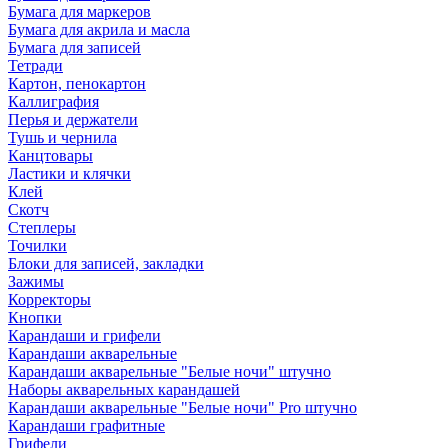
Бумага для маркеров
Бумага для акрила и масла
Бумага для записей
Тетради
Картон, пенокартон
Каллиграфия
Перья и держатели
Тушь и чернила
Канцтовары
Ластики и клячки
Клей
Скотч
Степлеры
Точилки
Блоки для записей, закладки
Зажимы
Корректоры
Кнопки
Карандаши и грифели
Карандаши акварельные
Карандаши акварельные "Белые ночи" штучно
Наборы акварельных карандашей
Карандаши акварельные "Белые ночи" Pro штучно
Карандаши графитные
Грифели