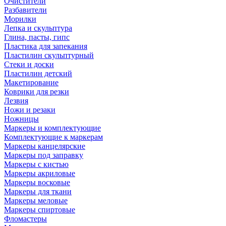
Очистители
Разбавители
Морилки
Лепка и скульптура
Глина, пасты, гипс
Пластика для запекания
Пластилин скульптурный
Стеки и доски
Пластилин детский
Макетирование
Коврики для резки
Лезвия
Ножи и резаки
Ножницы
Маркеры и комплектующие
Комплектующие к маркерам
Маркеры канцелярские
Маркеры под заправку
Маркеры с кистью
Маркеры акриловые
Маркеры восковые
Маркеры для ткани
Маркеры меловые
Маркеры спиртовые
Фломастеры