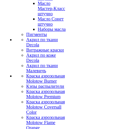
Масло
Мастер-Класс
штучно
Масло Сонет
штучно
Наборы масла
Пигменты
Акрил по ткани
Decola
Витражные краски
Акрил по коже
Decola
Акрил по ткани
Малевичъ
Краска аэрозольная
Molotow Burner
Кэпы распылители
Краска аэрозольная
Molotow Premium
Краска аэрозольная
Molotow Coversall
Color
Краска аэрозольная
Molotow Flame
Orange