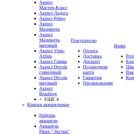
Акрил
Мастер-Класс
Акрил Ладога
Акрил Pebeo
Акрил
Малевичъ
Акрил
Малевичъ
Покупателю
матовый
Инфо
Акрил Vista-
Оплата
Artista
Доставка
Реп
Акрил Гамма
Дисконт
Бло
Акрил Decola
Подарочная
Шк
глянцевый
карта
Вак
Акрил Decola
Гарантия
Кон
матовый
Организациям
Акрил
Brauberg
+ ЕЩЕ 4
Краски акварельные
Наборы
акварели
Акварель
Pinax "Экстра"