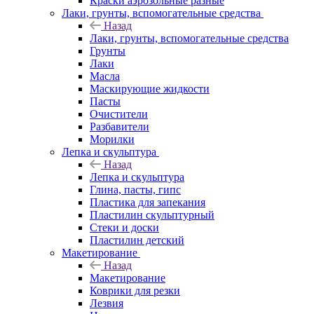
Краски аэрозольные разные
Лаки, грунты, вспомогательные средства
Назад
Лаки, грунты, вспомогательные средства
Грунты
Лаки
Масла
Маскирующие жидкости
Пасты
Очистители
Разбавители
Морилки
Лепка и скульптура
Назад
Лепка и скульптура
Глина, пасты, гипс
Пластика для запекания
Пластилин скульптурный
Стеки и доски
Пластилин детский
Макетирование
Назад
Макетирование
Коврики для резки
Лезвия