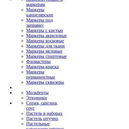
маркерам
Маркеры
канцелярские
Маркеры под
заправку
Маркеры с кистью
Маркеры акриловые
Маркеры восковые
Маркеры для ткани
Маркеры меловые
Маркеры спиртовые
Фломастеры
Маркеры-краска
Маркеры
перманентные
Маркеры сквизеры
Мольберты
Этюдники
Сепия, сангина,
соус
Пастель в наборах
Пастель штучно
Пастельные
карандаши штучно