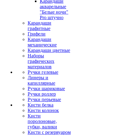
Карандаши
акварельные
"Белые ночи"
Pro штучно
Карандаши
графитные
Грифели
Карандаши
механические
Карандаши цветные
Наборы
графических
материалов
Ручки гелевые
Линеры и
капиллярные
Ручки шариковые
Ручки роллер
Ручки перьевые
Кисти белка
Кисти колонок
Кисти
поролоновые,
губки, валики
Кисти с резервуаром