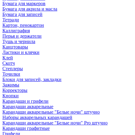
Бумага для маркеров
Бумага для акрила и масла
Бумага для записей
Тетради
Картон, пенокартон
Каллиграфия
Перья и держатели
Тушь и чернила
Канцтовары
Ластики и клячки
Клей
Скотч
Степлеры
Точилки
Блоки для записей, закладки
Зажимы
Корректоры
Кнопки
Карандаши и грифели
Карандаши акварельные
Карандаши акварельные "Белые ночи" штучно
Наборы акварельных карандашей
Карандаши акварельные "Белые ночи" Pro штучно
Карандаши графитные
Грифели