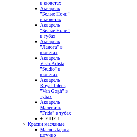
в кюветах
Акварель
"Белые Ночи"
в кюветах
Акварель
"Белые Ночи"
в тубах
Акварель
"Ладога" в
кюветах
Акварель
Vista-Artista
"Studio" в
кюветах
Акварель
Royal Talens
"Van Gogh" в
тубах
Акварель
Малевичъ
"Frida" в тубах
+ ЕЩЕ 1
Краски масляные
Масло Ладога
штучно