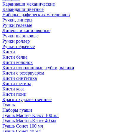
Карандаши механические
Карандаши цветные
Наборы графических материалов
Ручки, линеры
Ручки гелевые
Линеры и капиллярные
Ручки шариковые
Ручки роллер
Ручки перьевые
Кисти
Кисти белка
Кисти колонок
Кисти поролоновые, губки, валики
Кисти с резервуаром
Кисти синтетика
Кисти щетина
Кисти коза
Кисти пони
Краски художественные
Гуашь
Наборы гуаши
Гуашь Мастер-Класс 100 мл
Гуашь Мастер-Класс 40 мл
Гуашь Сонет 100 мл
Гуашь Сонет 40 мл