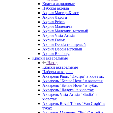
Краски акриловые
Наборы акрила
Акрил Мастер-Класс
Акрил Ладога
Акрил Pebeo
Акрил Малевичъ
Акрил Малевичъ матовый
Акрил Vista-Artista
Акрил Гамма
Акрил Decola глянцевый
Акрил Decola матовый
Акрил Brauberg
Краски акварельные
Назад
Краски акварельные
Наборы акварели
Акварель Pinax "Экстра" в кюветах
Акварель "Белые Ночи" в кюветах
Акварель "Белые Ночи" в тубах
Акварель "Ладога" в кюветах
Акварель Vista-Artista "Studio" в
кюветах
Акварель Royal Talens "Van Gogh" в
тубах
Акварель Малевичъ "Frida" в тубах