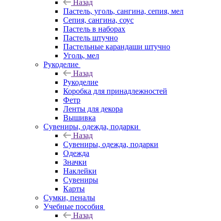
Назад
Пастель, уголь, сангина, сепия, мел
Сепия, сангина, соус
Пастель в наборах
Пастель штучно
Пастельные карандаши штучно
Уголь, мел
Рукоделие
Назад
Рукоделие
Коробка для принадлежностей
Фетр
Ленты для декора
Вышивка
Сувениры, одежда, подарки
Назад
Сувениры, одежда, подарки
Одежда
Значки
Наклейки
Сувениры
Карты
Сумки, пеналы
Учебные пособия
Назад