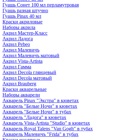
Гуашь Сонет 100 мл перламутровая
Гуашь разная штучно
Гуашь Pinax 40 мл
Краски акриловые
Наборы акрила
Акрил Мастер-Класс
Акрил Ладога
Акрил Pebeo
Акрил Малевичъ
Акрил Малевичъ матовый
Акрил Vista-Artista
Акрил Гамма
Акрил Decola глянцевый
Акрил Decola матовый
Акрил Brauberg
Краски акварельные
Наборы акварели
Акварель Pinax "Экстра" в кюветах
Акварель "Белые Ночи" в кюветах
Акварель "Белые Ночи" в тубах
Акварель "Ладога" в кюветах
Акварель Vista-Artista "Studio" в кюветах
Акварель Royal Talens "Van Gogh" в тубах
Акварель Малевичъ "Frida" в тубах
Краски масляные