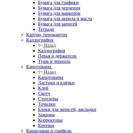
Бумага для графики
Бумага для черчения
Бумага для маркеров
Бумага для акрила и масла
Бумага для записей
Тетради
Картон, пенокартон
Каллиграфия
Назад
Каллиграфия
Перья и держатели
Тушь и чернила
Канцтовары
Назад
Канцтовары
Ластики и клячки
Клей
Скотч
Степлеры
Точилки
Блоки для записей, закладки
Зажимы
Корректоры
Кнопки
Карандаши и грифели