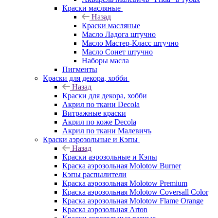
Краски масляные
Назад
Краски масляные
Масло Ладога штучно
Масло Мастер-Класс штучно
Масло Сонет штучно
Наборы масла
Пигменты
Краски для декора, хобби
Назад
Краски для декора, хобби
Акрил по ткани Decola
Витражные краски
Акрил по коже Decola
Акрил по ткани Малевичъ
Краски аэрозольные и Кэпы
Назад
Краски аэрозольные и Кэпы
Краска аэрозольная Molotow Burner
Кэпы распылители
Краска аэрозольная Molotow Premium
Краска аэрозольная Molotow Coversall Color
Краска аэрозольная Molotow Flame Orange
Краска аэрозольная Arton