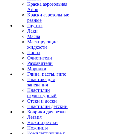
Краска аэрозольная
Arton
Краски аэрозольные
разные
Грунты
Лаки
Масла
Маскирующие
жидкости
Пасты
Очистители
Разбавители
Морилки
Глина, пасты, гипс
Пластика для
запекания
Пластилин
скульптурный
Стеки и доски
Пластилин детский
Коврики для резки
Лезвия
Ножи и резаки
Ножницы
Комплектующие к