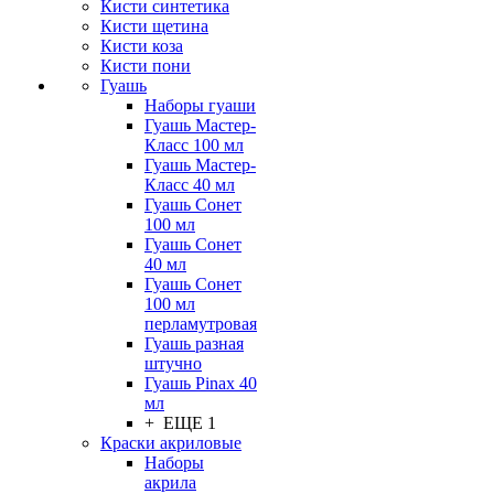
Кисти синтетика
Кисти щетина
Кисти коза
Кисти пони
Гуашь
Наборы гуаши
Гуашь Мастер-
Класс 100 мл
Гуашь Мастер-
Класс 40 мл
Гуашь Сонет
100 мл
Гуашь Сонет
40 мл
Гуашь Сонет
100 мл
перламутровая
Гуашь разная
штучно
Гуашь Pinax 40
мл
+ ЕЩЕ 1
Краски акриловые
Наборы
акрила