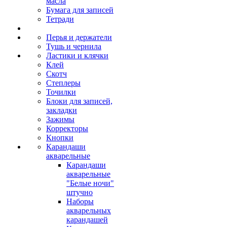
масла
Бумага для записей
Тетради
Перья и держатели
Тушь и чернила
Ластики и клячки
Клей
Скотч
Степлеры
Точилки
Блоки для записей,
закладки
Зажимы
Корректоры
Кнопки
Карандаши
акварельные
Карандаши
акварельные
"Белые ночи"
штучно
Наборы
акварельных
карандашей