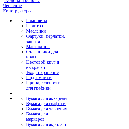
Холсты и основы
Черчение
Конструкторы
Планшеты
Палитра
Масленки
Фартуки, перчатки,
защита
Мастихины
Стаканчики для
воды
Цветовой круг и
выкраски
Уход и хранение
Подрамники
Принадлежности
для графики
Бумага для акварели
Бумага для графики
Бумага для черчения
Бумага для
маркеров
Бумага для акрила и