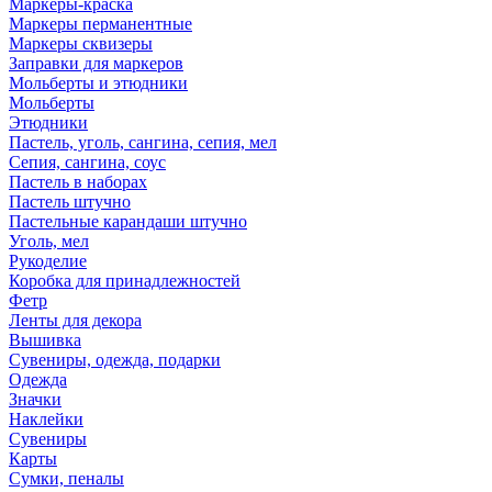
Маркеры-краска
Маркеры перманентные
Маркеры сквизеры
Заправки для маркеров
Мольберты и этюдники
Мольберты
Этюдники
Пастель, уголь, сангина, сепия, мел
Сепия, сангина, соус
Пастель в наборах
Пастель штучно
Пастельные карандаши штучно
Уголь, мел
Рукоделие
Коробка для принадлежностей
Фетр
Ленты для декора
Вышивка
Сувениры, одежда, подарки
Одежда
Значки
Наклейки
Сувениры
Карты
Сумки, пеналы