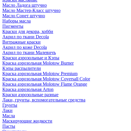
Масло Ладога штучно
Масло Мастер-Класс штучно
Масло Сонет штучно
Наборы масла
Пигменты
Краски для декора, хобби
Акрил по ткани Decola
Витражные краски
Акрил по коже Decola
Акрил по ткани Малевичъ
Краски аэрозольные и Кэпы
Краска аэрозольная Molotow Burner
Кэпы распылители
Краска аэрозольная Molotow Premium
Краска аэрозольная Molotow Coversall Color
Краска аэрозольная Molotow Flame Orange
Краска аэрозольная Arton
Краски аэрозольные разные
Лаки, грунты, вспомогательные средства
Грунты
Лаки
Масла
Маскирующие жидкости
Пасты