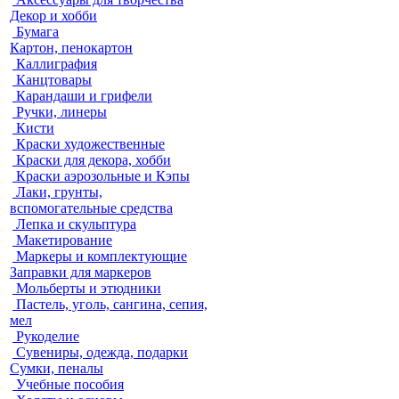
Декор и хобби
Бумага
Картон, пенокартон
Каллиграфия
Канцтовары
Карандаши и грифели
Ручки, линеры
Кисти
Краски художественные
Краски для декора, хобби
Краски аэрозольные и Кэпы
Лаки, грунты,
вспомогательные средства
Лепка и скульптура
Макетирование
Маркеры и комплектующие
Заправки для маркеров
Мольберты и этюдники
Пастель, уголь, сангина, сепия,
мел
Рукоделие
Сувениры, одежда, подарки
Сумки, пеналы
Учебные пособия