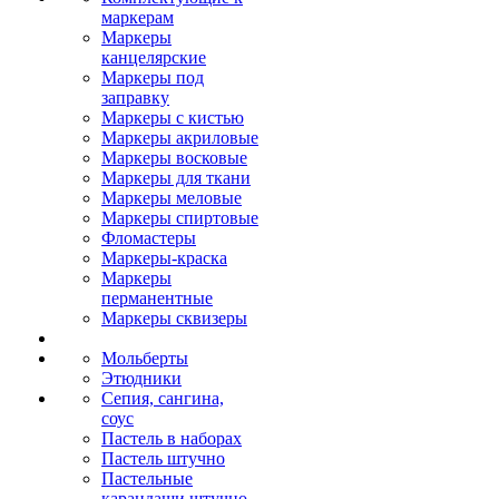
маркерам
Маркеры
канцелярские
Маркеры под
заправку
Маркеры с кистью
Маркеры акриловые
Маркеры восковые
Маркеры для ткани
Маркеры меловые
Маркеры спиртовые
Фломастеры
Маркеры-краска
Маркеры
перманентные
Маркеры сквизеры
Мольберты
Этюдники
Сепия, сангина,
соус
Пастель в наборах
Пастель штучно
Пастельные
карандаши штучно