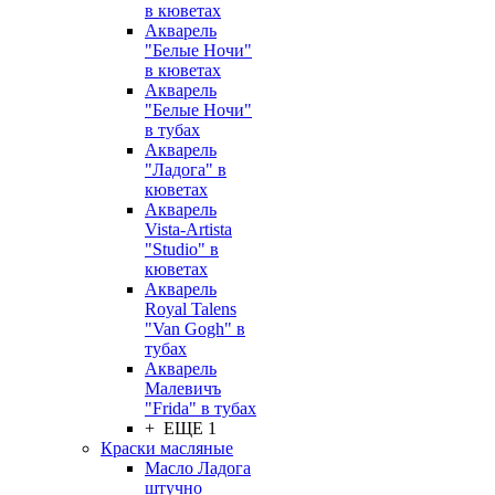
в кюветах
Акварель
"Белые Ночи"
в кюветах
Акварель
"Белые Ночи"
в тубах
Акварель
"Ладога" в
кюветах
Акварель
Vista-Artista
"Studio" в
кюветах
Акварель
Royal Talens
"Van Gogh" в
тубах
Акварель
Малевичъ
"Frida" в тубах
+ ЕЩЕ 1
Краски масляные
Масло Ладога
штучно