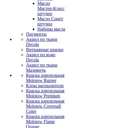
Масло
Мастер-Класс
штучно
Масло Сонет
штучно
Наборы масла
Пигменты
Акрил по ткани
Decola
Витражные краски
Акрил по коже
Decola
Акрил по ткани
Малевичъ
Краска аэрозольная
Molotow Burner
Кэпы распылители
Краска аэрозольная
Molotow Premium
Краска аэрозольная
Molotow Coversall
Color
Краска аэрозольная
Molotow Flame
Orange