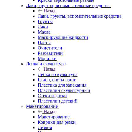
Краски аэрозольные разные
Лаки, грунты, вспомогательные средства
Назад
Лаки, грунты, вспомогательные средства
Грунты
Лаки
Масла
Маскирующие жидкости
Пасты
Очистители
Разбавители
Морилки
Лепка и скульптура
Назад
Лепка и скульптура
Глина, пасты, гипс
Пластика для запекания
Пластилин скульптурный
Стеки и доски
Пластилин детский
Макетирование
Назад
Макетирование
Коврики для резки
Лезвия