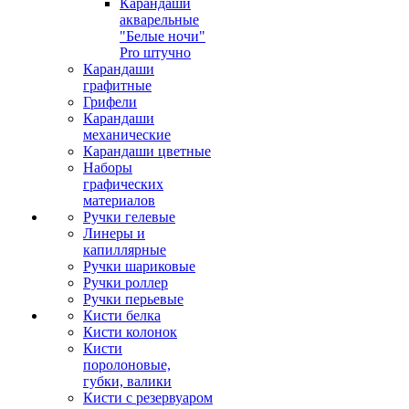
Карандаши
акварельные
"Белые ночи"
Pro штучно
Карандаши
графитные
Грифели
Карандаши
механические
Карандаши цветные
Наборы
графических
материалов
Ручки гелевые
Линеры и
капиллярные
Ручки шариковые
Ручки роллер
Ручки перьевые
Кисти белка
Кисти колонок
Кисти
поролоновые,
губки, валики
Кисти с резервуаром