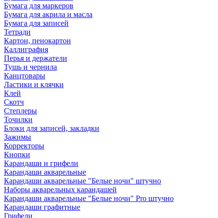
Бумага для маркеров
Бумага для акрила и масла
Бумага для записей
Тетради
Картон, пенокартон
Каллиграфия
Перья и держатели
Тушь и чернила
Канцтовары
Ластики и клячки
Клей
Скотч
Степлеры
Точилки
Блоки для записей, закладки
Зажимы
Корректоры
Кнопки
Карандаши и грифели
Карандаши акварельные
Карандаши акварельные "Белые ночи" штучно
Наборы акварельных карандашей
Карандаши акварельные "Белые ночи" Pro штучно
Карандаши графитные
Грифели