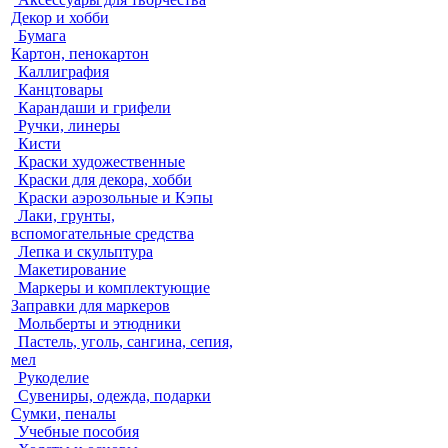
Декор и хобби
Бумага
Картон, пенокартон
Каллиграфия
Канцтовары
Карандаши и грифели
Ручки, линеры
Кисти
Краски художественные
Краски для декора, хобби
Краски аэрозольные и Кэпы
Лаки, грунты,
вспомогательные средства
Лепка и скульптура
Макетирование
Маркеры и комплектующие
Заправки для маркеров
Мольберты и этюдники
Пастель, уголь, сангина, сепия,
мел
Рукоделие
Сувениры, одежда, подарки
Сумки, пеналы
Учебные пособия