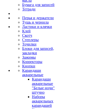
масла
Бумага для записей
Тетради
Перья и держатели
Тушь и чернила
Ластики и клячки
Клей
Скотч
Степлеры
Точилки
Блоки для записей,
закладки
Зажимы
Корректоры
Кнопки
Карандаши
акварельные
Карандаши
акварельные
"Белые ночи"
штучно
Наборы
акварельных
карандашей