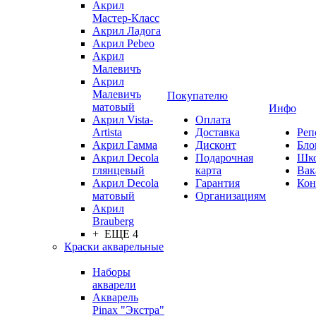
Акрил
Мастер-Класс
Акрил Ладога
Акрил Pebeo
Акрил
Малевичъ
Акрил
Малевичъ
Покупателю
матовый
Инфо
Акрил Vista-
Оплата
Artista
Доставка
Реп
Акрил Гамма
Дисконт
Бло
Акрил Decola
Подарочная
Шк
глянцевый
карта
Вак
Акрил Decola
Гарантия
Кон
матовый
Организациям
Акрил
Brauberg
+ ЕЩЕ 4
Краски акварельные
Наборы
акварели
Акварель
Pinax "Экстра"