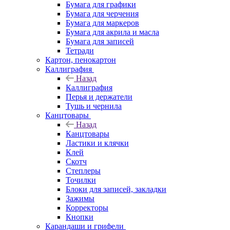
Бумага для графики
Бумага для черчения
Бумага для маркеров
Бумага для акрила и масла
Бумага для записей
Тетради
Картон, пенокартон
Каллиграфия
Назад
Каллиграфия
Перья и держатели
Тушь и чернила
Канцтовары
Назад
Канцтовары
Ластики и клячки
Клей
Скотч
Степлеры
Точилки
Блоки для записей, закладки
Зажимы
Корректоры
Кнопки
Карандаши и грифели