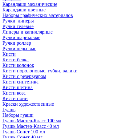
Карандаши механические
Карандаши цветные
Наборы графических материалов
Ручки, линеры
Ручки гелевые
Линеры и капиллярные
Ручки шариковые
Ручки роллер
Ручки перьевые
Кисти
Кисти белка
Кисти колонок
Кисти поролоновые, губки, валики
Кисти с резервуаром
Кисти синтетика
Кисти щетина
Кисти коза
Кисти пони
Краски художественные
Гуашь
Наборы гуаши
Гуашь Мастер-Класс 100 мл
Гуашь Мастер-Класс 40 мл
Гуашь Сонет 100 мл
Гуашь Сонет 40 мл