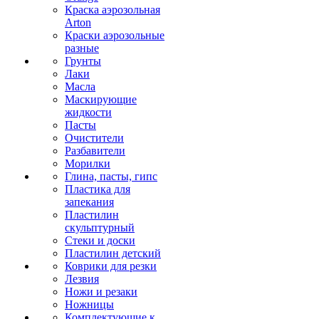
Краска аэрозольная
Arton
Краски аэрозольные
разные
Грунты
Лаки
Масла
Маскирующие
жидкости
Пасты
Очистители
Разбавители
Морилки
Глина, пасты, гипс
Пластика для
запекания
Пластилин
скульптурный
Стеки и доски
Пластилин детский
Коврики для резки
Лезвия
Ножи и резаки
Ножницы
Комплектующие к