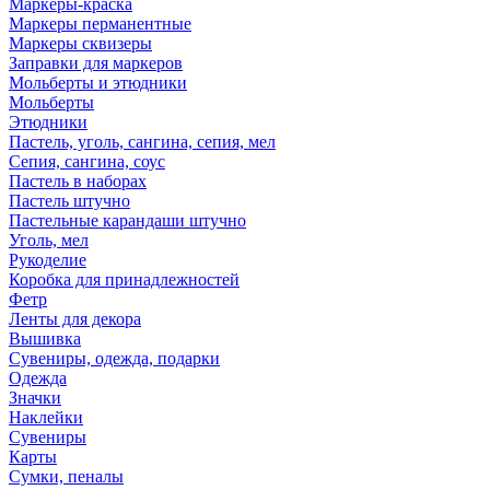
Маркеры-краска
Маркеры перманентные
Маркеры сквизеры
Заправки для маркеров
Мольберты и этюдники
Мольберты
Этюдники
Пастель, уголь, сангина, сепия, мел
Сепия, сангина, соус
Пастель в наборах
Пастель штучно
Пастельные карандаши штучно
Уголь, мел
Рукоделие
Коробка для принадлежностей
Фетр
Ленты для декора
Вышивка
Сувениры, одежда, подарки
Одежда
Значки
Наклейки
Сувениры
Карты
Сумки, пеналы