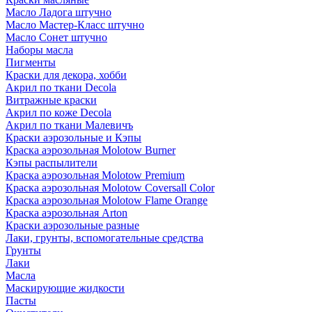
Масло Ладога штучно
Масло Мастер-Класс штучно
Масло Сонет штучно
Наборы масла
Пигменты
Краски для декора, хобби
Акрил по ткани Decola
Витражные краски
Акрил по коже Decola
Акрил по ткани Малевичъ
Краски аэрозольные и Кэпы
Краска аэрозольная Molotow Burner
Кэпы распылители
Краска аэрозольная Molotow Premium
Краска аэрозольная Molotow Coversall Color
Краска аэрозольная Molotow Flame Orange
Краска аэрозольная Arton
Краски аэрозольные разные
Лаки, грунты, вспомогательные средства
Грунты
Лаки
Масла
Маскирующие жидкости
Пасты