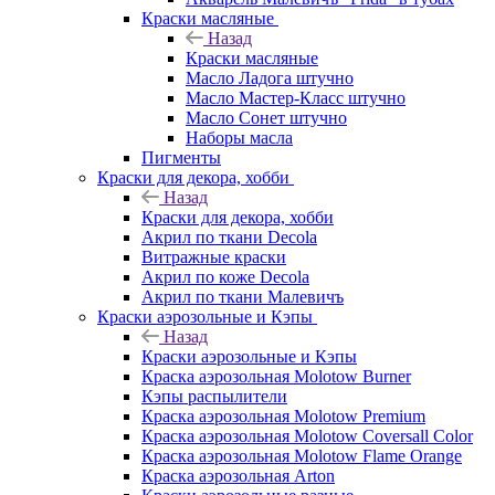
Краски масляные
Назад
Краски масляные
Масло Ладога штучно
Масло Мастер-Класс штучно
Масло Сонет штучно
Наборы масла
Пигменты
Краски для декора, хобби
Назад
Краски для декора, хобби
Акрил по ткани Decola
Витражные краски
Акрил по коже Decola
Акрил по ткани Малевичъ
Краски аэрозольные и Кэпы
Назад
Краски аэрозольные и Кэпы
Краска аэрозольная Molotow Burner
Кэпы распылители
Краска аэрозольная Molotow Premium
Краска аэрозольная Molotow Coversall Color
Краска аэрозольная Molotow Flame Orange
Краска аэрозольная Arton