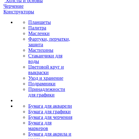
Холсты и основы
Черчение
Конструкторы
Планшеты
Палитра
Масленки
Фартуки, перчатки,
защита
Мастихины
Стаканчики для
воды
Цветовой круг и
выкраски
Уход и хранение
Подрамники
Принадлежности
для графики
Бумага для акварели
Бумага для графики
Бумага для черчения
Бумага для
маркеров
Бумага для акрила и