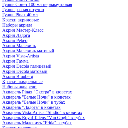
Гуашь Сонет 100 мл перламутровая
Гуашь разная штучно
Гуашь Pinax 40 мл
Краски акриловые
Наборы акрила
Акрил Мастер-Класс
Акрил Ладога
Акрил Pebeo
Акрил Малевичъ
Акрил Малевичъ матовый
Акрил Vista-Artista
Акрил Гамма
Акрил Decola глянцевый
Акрил Decola матовый
Акрил Brauberg
Краски акварельные
Наборы акварели
Акварель Pinax "Экстра" в кюветах
Акварель "Белые Ночи" в кюветах
Акварель "Белые Ночи" в тубах
Акварель "Ладога" в кюветах
Акварель Vista-Artista "Studio" в кюветах
Акварель Royal Talens "Van Gogh" в тубах
Акварель Малевичъ "Frida" в тубах
Краски масляные