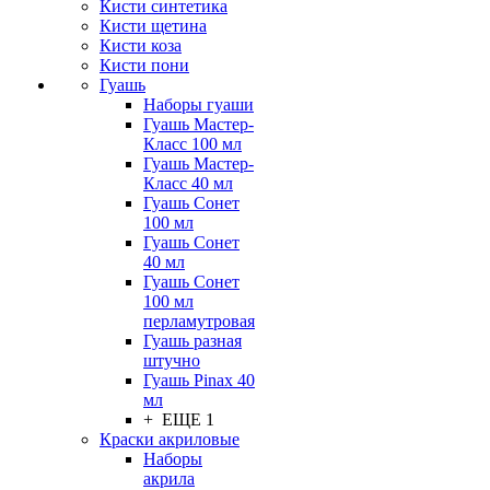
Кисти синтетика
Кисти щетина
Кисти коза
Кисти пони
Гуашь
Наборы гуаши
Гуашь Мастер-
Класс 100 мл
Гуашь Мастер-
Класс 40 мл
Гуашь Сонет
100 мл
Гуашь Сонет
40 мл
Гуашь Сонет
100 мл
перламутровая
Гуашь разная
штучно
Гуашь Pinax 40
мл
+ ЕЩЕ 1
Краски акриловые
Наборы
акрила