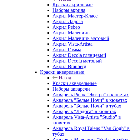
Краски акриловые
Наборы акрила
Акрил Мастер-Класс
Акрил Ладога
Акрил Pebeo
Акрил Малевичъ
Акрил Малевичъ матовый
Акрил Vista-Artista
Акрил Гамма
Акрил Decola глянцевый
Акрил Decola матовый
Акрил Brauberg
Краски акварельные
Назад
Краски акварельные
Наборы акварели
Акварель Pinax "Экстра" в кюветах
Акварель "Белые Ночи" в кюветах
Акварель "Белые Ночи" в тубах
Акварель "Ладога" в кюветах
Акварель Vista-Artista "Studio" в
кюветах
Акварель Royal Talens "Van Gogh" в
тубах
Акварель Малевичъ "Frida" в тубах