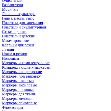
Очистители
Разбавители
Морилки
Лепка и скульптура
Глина, пасты, гипс
Пластика для запекания
Пластилин скульптурный
Стеки и доски
Пластилин детский
Макетирование
Коврики для резки
Лезвия
Ножи и резаки
Ножницы
Маркеры и комплектующие
Комплектующие к маркерам
Маркеры канцелярские
Маркеры под заправку
Маркеры с кистью
Маркеры акриловые
Маркеры восковые
Маркеры для ткани
Маркеры меловые
Маркеры спиртовые
Фломастеры