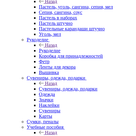
Назад
Пастель, уголь, сангина, сепия, мел
Сепия, сангина, соус
Пастель в наборах
Пастель штучно
Пастельные карандаши штучно
Уголь, мел
Рукоделие
Назад
Рукоделие
Коробка для принадлежностей
Фетр
Ленты для декора
Вышивка
Сувениры, одежда, подарки
Назад
Сувениры, одежда, подарки
Одежда
Значки
Наклейки
Сувениры
Карты
Сумки, пеналы
Учебные пособия
Назад