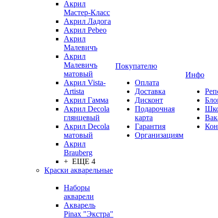
Акрил
Мастер-Класс
Акрил Ладога
Акрил Pebeo
Акрил
Малевичъ
Акрил
Малевичъ
Покупателю
матовый
Инфо
Акрил Vista-
Оплата
Artista
Доставка
Реп
Акрил Гамма
Дисконт
Бло
Акрил Decola
Подарочная
Шк
глянцевый
карта
Вак
Акрил Decola
Гарантия
Кон
матовый
Организациям
Акрил
Brauberg
+ ЕЩЕ 4
Краски акварельные
Наборы
акварели
Акварель
Pinax "Экстра"