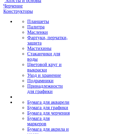
Холсты и основы
Черчение
Конструкторы
Планшеты
Палитра
Масленки
Фартуки, перчатки,
защита
Мастихины
Стаканчики для
воды
Цветовой круг и
выкраски
Уход и хранение
Подрамники
Принадлежности
для графики
Бумага для акварели
Бумага для графики
Бумага для черчения
Бумага для
маркеров
Бумага для акрила и