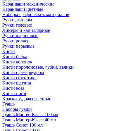
Карандаши механические
Карандаши цветные
Наборы графических материалов
Ручки, линеры
Ручки гелевые
Линеры и капиллярные
Ручки шариковые
Ручки роллер
Ручки перьевые
Кисти
Кисти белка
Кисти колонок
Кисти поролоновые, губки, валики
Кисти с резервуаром
Кисти синтетика
Кисти щетина
Кисти коза
Кисти пони
Краски художественные
Гуашь
Наборы гуаши
Гуашь Мастер-Класс 100 мл
Гуашь Мастер-Класс 40 мл
Гуашь Сонет 100 мл
Гуашь Сонет 40 мл