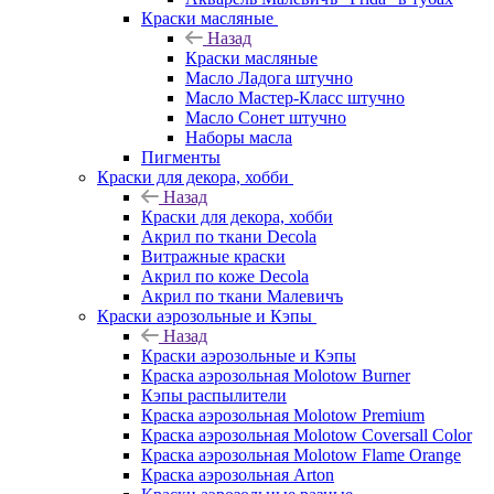
Краски масляные
Назад
Краски масляные
Масло Ладога штучно
Масло Мастер-Класс штучно
Масло Сонет штучно
Наборы масла
Пигменты
Краски для декора, хобби
Назад
Краски для декора, хобби
Акрил по ткани Decola
Витражные краски
Акрил по коже Decola
Акрил по ткани Малевичъ
Краски аэрозольные и Кэпы
Назад
Краски аэрозольные и Кэпы
Краска аэрозольная Molotow Burner
Кэпы распылители
Краска аэрозольная Molotow Premium
Краска аэрозольная Molotow Coversall Color
Краска аэрозольная Molotow Flame Orange
Краска аэрозольная Arton