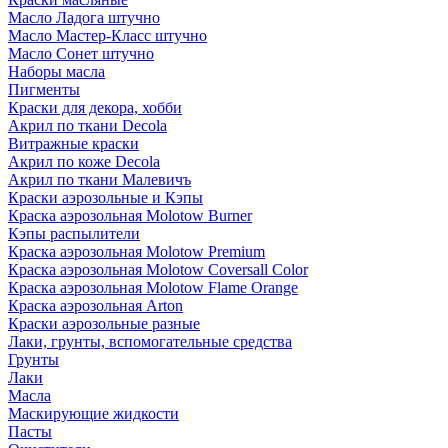
Масло Ладога штучно
Масло Мастер-Класс штучно
Масло Сонет штучно
Наборы масла
Пигменты
Краски для декора, хобби
Акрил по ткани Decola
Витражные краски
Акрил по коже Decola
Акрил по ткани Малевичъ
Краски аэрозольные и Кэпы
Краска аэрозольная Molotow Burner
Кэпы распылители
Краска аэрозольная Molotow Premium
Краска аэрозольная Molotow Coversall Color
Краска аэрозольная Molotow Flame Orange
Краска аэрозольная Arton
Краски аэрозольные разные
Лаки, грунты, вспомогательные средства
Грунты
Лаки
Масла
Маскирующие жидкости
Пасты