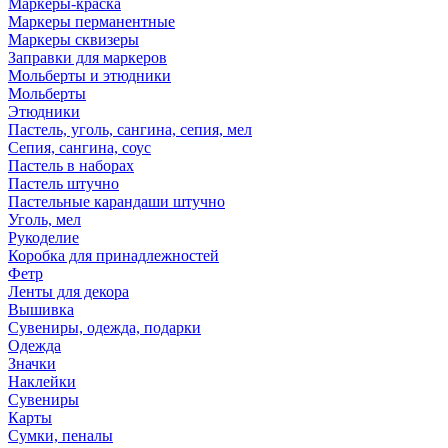
Маркеры-краска
Маркеры перманентные
Маркеры сквизеры
Заправки для маркеров
Мольберты и этюдники
Мольберты
Этюдники
Пастель, уголь, сангина, сепия, мел
Сепия, сангина, соус
Пастель в наборах
Пастель штучно
Пастельные карандаши штучно
Уголь, мел
Рукоделие
Коробка для принадлежностей
Фетр
Ленты для декора
Вышивка
Сувениры, одежда, подарки
Одежда
Значки
Наклейки
Сувениры
Карты
Сумки, пеналы