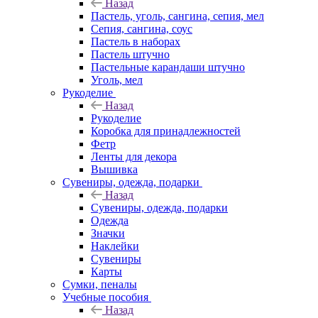
Назад
Пастель, уголь, сангина, сепия, мел
Сепия, сангина, соус
Пастель в наборах
Пастель штучно
Пастельные карандаши штучно
Уголь, мел
Рукоделие
Назад
Рукоделие
Коробка для принадлежностей
Фетр
Ленты для декора
Вышивка
Сувениры, одежда, подарки
Назад
Сувениры, одежда, подарки
Одежда
Значки
Наклейки
Сувениры
Карты
Сумки, пеналы
Учебные пособия
Назад