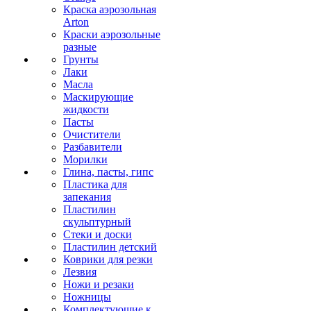
Краска аэрозольная
Arton
Краски аэрозольные
разные
Грунты
Лаки
Масла
Маскирующие
жидкости
Пасты
Очистители
Разбавители
Морилки
Глина, пасты, гипс
Пластика для
запекания
Пластилин
скульптурный
Стеки и доски
Пластилин детский
Коврики для резки
Лезвия
Ножи и резаки
Ножницы
Комплектующие к