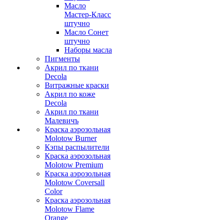
Масло
Мастер-Класс
штучно
Масло Сонет
штучно
Наборы масла
Пигменты
Акрил по ткани
Decola
Витражные краски
Акрил по коже
Decola
Акрил по ткани
Малевичъ
Краска аэрозольная
Molotow Burner
Кэпы распылители
Краска аэрозольная
Molotow Premium
Краска аэрозольная
Molotow Coversall
Color
Краска аэрозольная
Molotow Flame
Orange