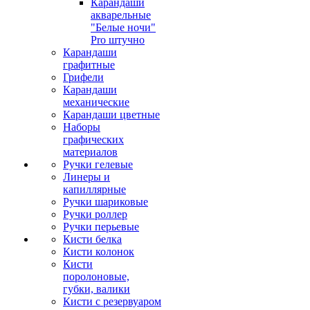
Карандаши
акварельные
"Белые ночи"
Pro штучно
Карандаши
графитные
Грифели
Карандаши
механические
Карандаши цветные
Наборы
графических
материалов
Ручки гелевые
Линеры и
капиллярные
Ручки шариковые
Ручки роллер
Ручки перьевые
Кисти белка
Кисти колонок
Кисти
поролоновые,
губки, валики
Кисти с резервуаром