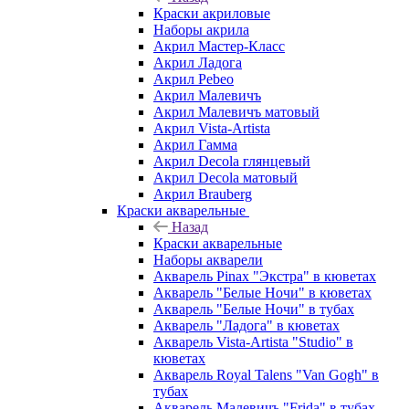
Краски акриловые
Наборы акрила
Акрил Мастер-Класс
Акрил Ладога
Акрил Pebeo
Акрил Малевичъ
Акрил Малевичъ матовый
Акрил Vista-Artista
Акрил Гамма
Акрил Decola глянцевый
Акрил Decola матовый
Акрил Brauberg
Краски акварельные
Назад
Краски акварельные
Наборы акварели
Акварель Pinax "Экстра" в кюветах
Акварель "Белые Ночи" в кюветах
Акварель "Белые Ночи" в тубах
Акварель "Ладога" в кюветах
Акварель Vista-Artista "Studio" в
кюветах
Акварель Royal Talens "Van Gogh" в
тубах
Акварель Малевичъ "Frida" в тубах