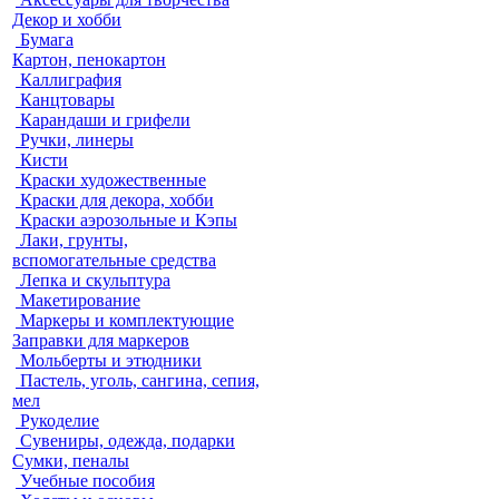
Декор и хобби
Бумага
Картон, пенокартон
Каллиграфия
Канцтовары
Карандаши и грифели
Ручки, линеры
Кисти
Краски художественные
Краски для декора, хобби
Краски аэрозольные и Кэпы
Лаки, грунты,
вспомогательные средства
Лепка и скульптура
Макетирование
Маркеры и комплектующие
Заправки для маркеров
Мольберты и этюдники
Пастель, уголь, сангина, сепия,
мел
Рукоделие
Сувениры, одежда, подарки
Сумки, пеналы
Учебные пособия