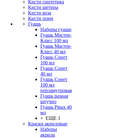
Кисти синтетика
Кисти щетина
Кисти коза
Кисти пони
Гуашь
Наборы гуаши
Гуашь Мастер-
Класс 100 мл
Гуашь Мастер-
Класс 40 мл
Гуашь Сонет
100 мл
Гуашь Сонет
40 мл
Гуашь Сонет
100 мл
перламутровая
Гуашь разная
штучно
Гуашь Pinax 40
мл
+ ЕЩЕ 1
Краски акриловые
Наборы
акрила