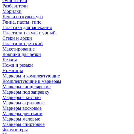
Очистители
Разбавители
Морилки
Лепка и скульптура
Глина, пасты, гипс
Пластика для запекания
Пластилин скульптурный
Стеки и доски
Пластилин детский
Макетирование
Коврики для резки
Лезвия
Ножи и резаки
Ножницы
Маркеры и комплектующие
Комплектующие к маркерам
Маркеры канцелярские
Маркеры под заправку
Маркеры с кистью
Маркеры акриловые
Маркеры восковые
Маркеры для ткани
Маркеры меловые
Маркеры спиртовые
Фломастеры