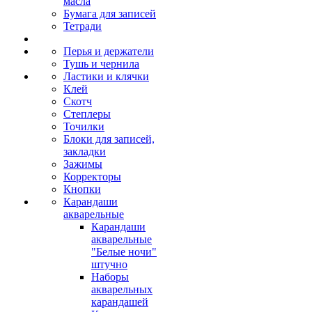
масла
Бумага для записей
Тетради
Перья и держатели
Тушь и чернила
Ластики и клячки
Клей
Скотч
Степлеры
Точилки
Блоки для записей,
закладки
Зажимы
Корректоры
Кнопки
Карандаши
акварельные
Карандаши
акварельные
"Белые ночи"
штучно
Наборы
акварельных
карандашей