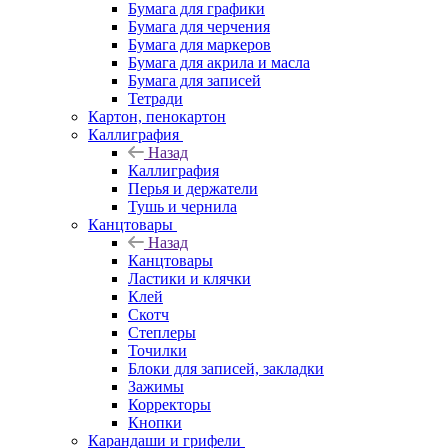
Бумага для графики
Бумага для черчения
Бумага для маркеров
Бумага для акрила и масла
Бумага для записей
Тетради
Картон, пенокартон
Каллиграфия
Назад
Каллиграфия
Перья и держатели
Тушь и чернила
Канцтовары
Назад
Канцтовары
Ластики и клячки
Клей
Скотч
Степлеры
Точилки
Блоки для записей, закладки
Зажимы
Корректоры
Кнопки
Карандаши и грифели