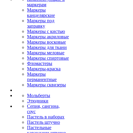
маркерам
Маркеры
канцелярские
Маркеры под
заправку
Маркеры с кистью
Маркеры акриловые
Маркеры восковые
Маркеры для ткани
Маркеры меловые
Маркеры спиртовые
Фломастеры
Маркеры-краска
Маркеры
перманентные
Маркеры сквизеры
Мольберты
Этюдники
Сепия, сангина,
соус
Пастель в наборах
Пастель штучно
Пастельные
карандаши штучно