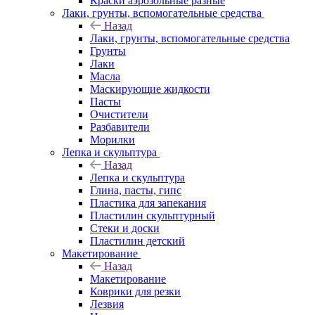
Краски аэрозольные разные
Лаки, грунты, вспомогательные средства
Назад
Лаки, грунты, вспомогательные средства
Грунты
Лаки
Масла
Маскирующие жидкости
Пасты
Очистители
Разбавители
Морилки
Лепка и скульптура
Назад
Лепка и скульптура
Глина, пасты, гипс
Пластика для запекания
Пластилин скульптурный
Стеки и доски
Пластилин детский
Макетирование
Назад
Макетирование
Коврики для резки
Лезвия