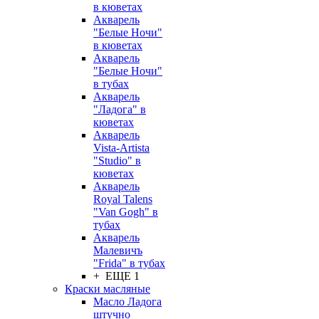
в кюветах
Акварель
"Белые Ночи"
в кюветах
Акварель
"Белые Ночи"
в тубах
Акварель
"Ладога" в
кюветах
Акварель
Vista-Artista
"Studio" в
кюветах
Акварель
Royal Talens
"Van Gogh" в
тубах
Акварель
Малевичъ
"Frida" в тубах
+ ЕЩЕ 1
Краски масляные
Масло Ладога
штучно