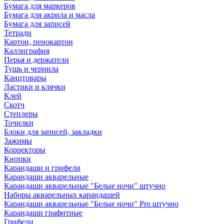
Бумага для маркеров
Бумага для акрила и масла
Бумага для записей
Тетради
Картон, пенокартон
Каллиграфия
Перья и держатели
Тушь и чернила
Канцтовары
Ластики и клячки
Клей
Скотч
Степлеры
Точилки
Блоки для записей, закладки
Зажимы
Корректоры
Кнопки
Карандаши и грифели
Карандаши акварельные
Карандаши акварельные "Белые ночи" штучно
Наборы акварельных карандашей
Карандаши акварельные "Белые ночи" Pro штучно
Карандаши графитные
Грифели