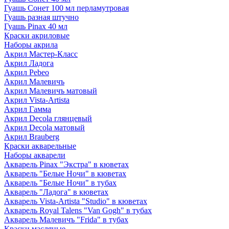
Гуашь Сонет 100 мл перламутровая
Гуашь разная штучно
Гуашь Pinax 40 мл
Краски акриловые
Наборы акрила
Акрил Мастер-Класс
Акрил Ладога
Акрил Pebeo
Акрил Малевичъ
Акрил Малевичъ матовый
Акрил Vista-Artista
Акрил Гамма
Акрил Decola глянцевый
Акрил Decola матовый
Акрил Brauberg
Краски акварельные
Наборы акварели
Акварель Pinax "Экстра" в кюветах
Акварель "Белые Ночи" в кюветах
Акварель "Белые Ночи" в тубах
Акварель "Ладога" в кюветах
Акварель Vista-Artista "Studio" в кюветах
Акварель Royal Talens "Van Gogh" в тубах
Акварель Малевичъ "Frida" в тубах
Краски масляные