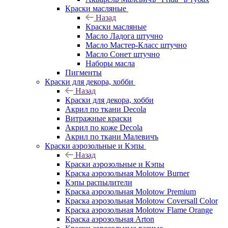
Краски масляные
Назад
Краски масляные
Масло Ладога штучно
Масло Мастер-Класс штучно
Масло Сонет штучно
Наборы масла
Пигменты
Краски для декора, хобби
Назад
Краски для декора, хобби
Акрил по ткани Decola
Витражные краски
Акрил по коже Decola
Акрил по ткани Малевичъ
Краски аэрозольные и Кэпы
Назад
Краски аэрозольные и Кэпы
Краска аэрозольная Molotow Burner
Кэпы распылители
Краска аэрозольная Molotow Premium
Краска аэрозольная Molotow Coversall Color
Краска аэрозольная Molotow Flame Orange
Краска аэрозольная Arton