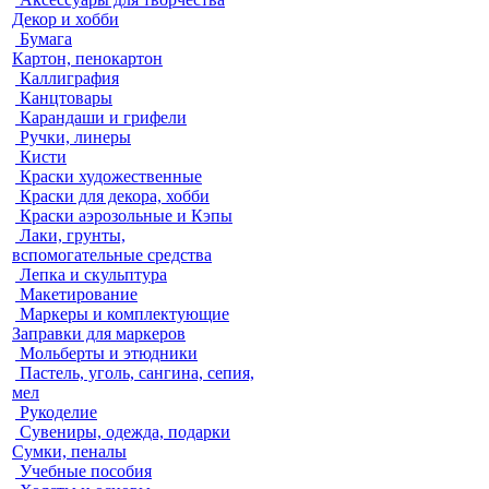
Декор и хобби
Бумага
Картон, пенокартон
Каллиграфия
Канцтовары
Карандаши и грифели
Ручки, линеры
Кисти
Краски художественные
Краски для декора, хобби
Краски аэрозольные и Кэпы
Лаки, грунты,
вспомогательные средства
Лепка и скульптура
Макетирование
Маркеры и комплектующие
Заправки для маркеров
Мольберты и этюдники
Пастель, уголь, сангина, сепия,
мел
Рукоделие
Сувениры, одежда, подарки
Сумки, пеналы
Учебные пособия