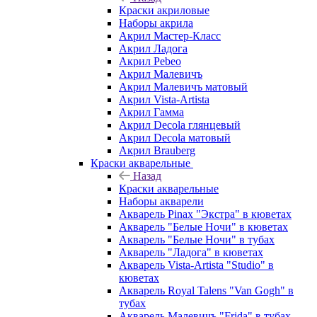
Краски акриловые
Наборы акрила
Акрил Мастер-Класс
Акрил Ладога
Акрил Pebeo
Акрил Малевичъ
Акрил Малевичъ матовый
Акрил Vista-Artista
Акрил Гамма
Акрил Decola глянцевый
Акрил Decola матовый
Акрил Brauberg
Краски акварельные
Назад
Краски акварельные
Наборы акварели
Акварель Pinax "Экстра" в кюветах
Акварель "Белые Ночи" в кюветах
Акварель "Белые Ночи" в тубах
Акварель "Ладога" в кюветах
Акварель Vista-Artista "Studio" в
кюветах
Акварель Royal Talens "Van Gogh" в
тубах
Акварель Малевичъ "Frida" в тубах