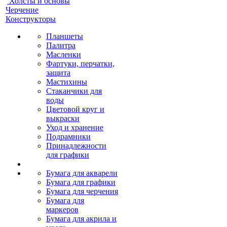
Холсты и основы
Черчение
Конструкторы
Планшеты
Палитра
Масленки
Фартуки, перчатки,
защита
Мастихины
Стаканчики для
воды
Цветовой круг и
выкраски
Уход и хранение
Подрамники
Принадлежности
для графики
Бумага для акварели
Бумага для графики
Бумага для черчения
Бумага для
маркеров
Бумага для акрила и