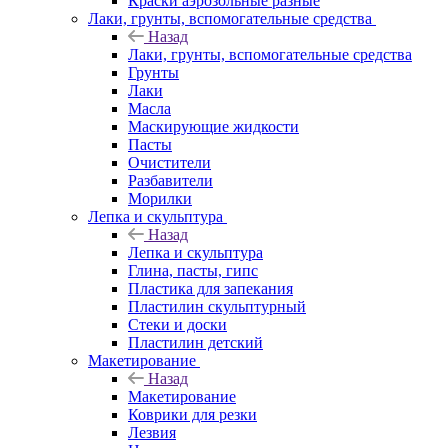
Краски аэрозольные разные
Лаки, грунты, вспомогательные средства
Назад
Лаки, грунты, вспомогательные средства
Грунты
Лаки
Масла
Маскирующие жидкости
Пасты
Очистители
Разбавители
Морилки
Лепка и скульптура
Назад
Лепка и скульптура
Глина, пасты, гипс
Пластика для запекания
Пластилин скульптурный
Стеки и доски
Пластилин детский
Макетирование
Назад
Макетирование
Коврики для резки
Лезвия