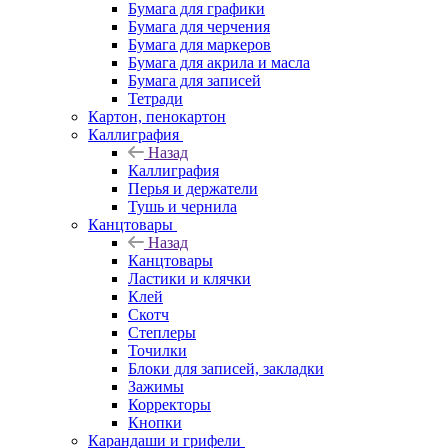
Бумага для графики
Бумага для черчения
Бумага для маркеров
Бумага для акрила и масла
Бумага для записей
Тетради
Картон, пенокартон
Каллиграфия
Назад
Каллиграфия
Перья и держатели
Тушь и чернила
Канцтовары
Назад
Канцтовары
Ластики и клячки
Клей
Скотч
Степлеры
Точилки
Блоки для записей, закладки
Зажимы
Корректоры
Кнопки
Карандаши и грифели