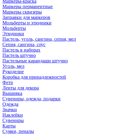
Маркеры-краска
Маркеры перманентные
Маркеры сквизеры
Заправки для маркеров
Мольберты и этюдники
Мольберты
Этюдники
Пастель, уголь, сангина, сепия, мел
Сепия, сангина, соус
Пастель в наборах
Пастель штучно
Пастельные карандаши штучно
Уголь, мел
Рукоделие
Коробка для принадлежностей
Фетр
Ленты для декора
Вышивка
Сувениры, одежда, подарки
Одежда
Значки
Наклейки
Сувениры
Карты
Сумки, пеналы