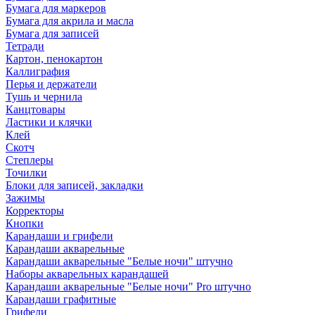
Бумага для маркеров
Бумага для акрила и масла
Бумага для записей
Тетради
Картон, пенокартон
Каллиграфия
Перья и держатели
Тушь и чернила
Канцтовары
Ластики и клячки
Клей
Скотч
Степлеры
Точилки
Блоки для записей, закладки
Зажимы
Корректоры
Кнопки
Карандаши и грифели
Карандаши акварельные
Карандаши акварельные "Белые ночи" штучно
Наборы акварельных карандашей
Карандаши акварельные "Белые ночи" Pro штучно
Карандаши графитные
Грифели