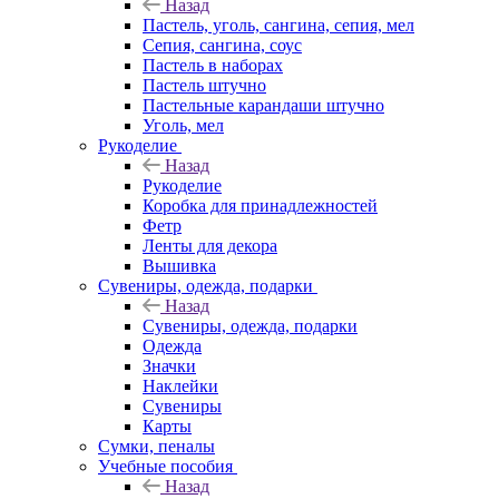
Назад
Пастель, уголь, сангина, сепия, мел
Сепия, сангина, соус
Пастель в наборах
Пастель штучно
Пастельные карандаши штучно
Уголь, мел
Рукоделие
Назад
Рукоделие
Коробка для принадлежностей
Фетр
Ленты для декора
Вышивка
Сувениры, одежда, подарки
Назад
Сувениры, одежда, подарки
Одежда
Значки
Наклейки
Сувениры
Карты
Сумки, пеналы
Учебные пособия
Назад