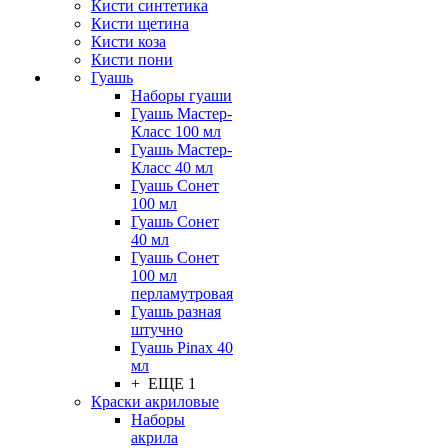
Кисти синтетика
Кисти щетина
Кисти коза
Кисти пони
Гуашь
Наборы гуаши
Гуашь Мастер-
Класс 100 мл
Гуашь Мастер-
Класс 40 мл
Гуашь Сонет
100 мл
Гуашь Сонет
40 мл
Гуашь Сонет
100 мл
перламутровая
Гуашь разная
штучно
Гуашь Pinax 40
мл
+ ЕЩЕ 1
Краски акриловые
Наборы
акрила