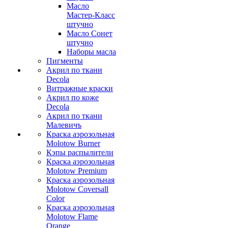
Масло
Мастер-Класс
штучно
Масло Сонет
штучно
Наборы масла
Пигменты
Акрил по ткани
Decola
Витражные краски
Акрил по коже
Decola
Акрил по ткани
Малевичъ
Краска аэрозольная
Molotow Burner
Кэпы распылители
Краска аэрозольная
Molotow Premium
Краска аэрозольная
Molotow Coversall
Color
Краска аэрозольная
Molotow Flame
Orange