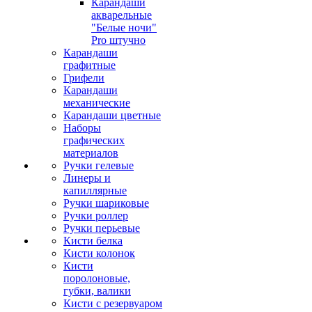
Карандаши
акварельные
"Белые ночи"
Pro штучно
Карандаши
графитные
Грифели
Карандаши
механические
Карандаши цветные
Наборы
графических
материалов
Ручки гелевые
Линеры и
капиллярные
Ручки шариковые
Ручки роллер
Ручки перьевые
Кисти белка
Кисти колонок
Кисти
поролоновые,
губки, валики
Кисти с резервуаром