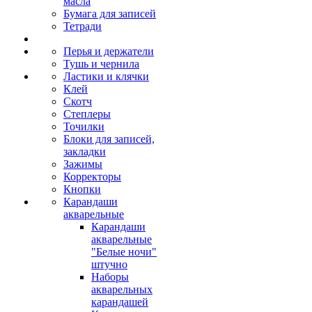
масла
Бумага для записей
Тетради
Перья и держатели
Тушь и чернила
Ластики и клячки
Клей
Скотч
Степлеры
Точилки
Блоки для записей,
закладки
Зажимы
Корректоры
Кнопки
Карандаши
акварельные
Карандаши
акварельные
"Белые ночи"
штучно
Наборы
акварельных
карандашей