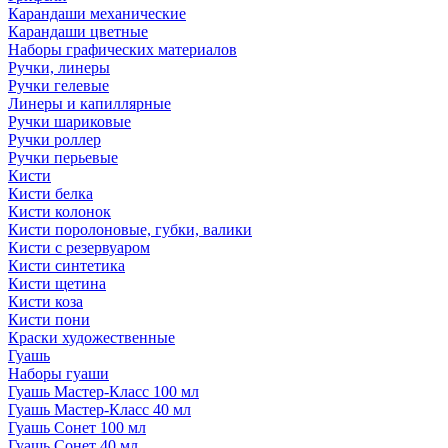
Карандаши механические
Карандаши цветные
Наборы графических материалов
Ручки, линеры
Ручки гелевые
Линеры и капиллярные
Ручки шариковые
Ручки роллер
Ручки перьевые
Кисти
Кисти белка
Кисти колонок
Кисти поролоновые, губки, валики
Кисти с резервуаром
Кисти синтетика
Кисти щетина
Кисти коза
Кисти пони
Краски художественные
Гуашь
Наборы гуаши
Гуашь Мастер-Класс 100 мл
Гуашь Мастер-Класс 40 мл
Гуашь Сонет 100 мл
Гуашь Сонет 40 мл