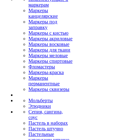
маркерам
Маркеры
канцелярские
Маркеры под
заправку
Маркеры с кистью
Маркеры акриловые
Маркеры восковые
Маркеры для ткани
Маркеры меловые
Маркеры спиртовые
Фломастеры
Маркеры-краска
Маркеры
перманентные
Маркеры сквизеры
Мольберты
Этюдники
Сепия, сангина,
соус
Пастель в наборах
Пастель штучно
Пастельные
карандаши штучно