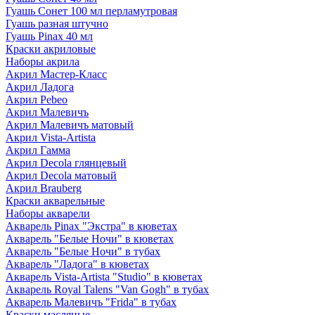
Гуашь Сонет 100 мл перламутровая
Гуашь разная штучно
Гуашь Pinax 40 мл
Краски акриловые
Наборы акрила
Акрил Мастер-Класс
Акрил Ладога
Акрил Pebeo
Акрил Малевичъ
Акрил Малевичъ матовый
Акрил Vista-Artista
Акрил Гамма
Акрил Decola глянцевый
Акрил Decola матовый
Акрил Brauberg
Краски акварельные
Наборы акварели
Акварель Pinax "Экстра" в кюветах
Акварель "Белые Ночи" в кюветах
Акварель "Белые Ночи" в тубах
Акварель "Ладога" в кюветах
Акварель Vista-Artista "Studio" в кюветах
Акварель Royal Talens "Van Gogh" в тубах
Акварель Малевичъ "Frida" в тубах
Краски масляные