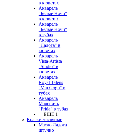
в кюветах
Акварель
"Белые Ночи"
в кюветах
Акварель
"Белые Ночи"
в тубах
Акварель
"Ладога" в
кюветах
Акварель
Vista-Artista
"Studio" в
кюветах
Акварель
Royal Talens
"Van Gogh" в
тубах
Акварель
Малевичъ
"Frida" в тубах
+ ЕЩЕ 1
Краски масляные
Масло Ладога
штучно