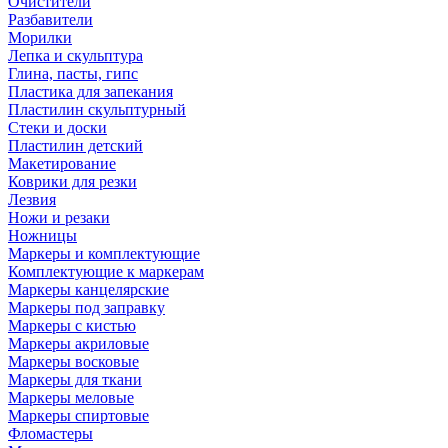
Очистители
Разбавители
Морилки
Лепка и скульптура
Глина, пасты, гипс
Пластика для запекания
Пластилин скульптурный
Стеки и доски
Пластилин детский
Макетирование
Коврики для резки
Лезвия
Ножи и резаки
Ножницы
Маркеры и комплектующие
Комплектующие к маркерам
Маркеры канцелярские
Маркеры под заправку
Маркеры с кистью
Маркеры акриловые
Маркеры восковые
Маркеры для ткани
Маркеры меловые
Маркеры спиртовые
Фломастеры