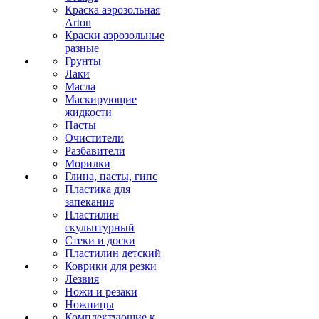
Краска аэрозольная
Arton
Краски аэрозольные
разные
Грунты
Лаки
Масла
Маскирующие
жидкости
Пасты
Очистители
Разбавители
Морилки
Глина, пасты, гипс
Пластика для
запекания
Пластилин
скульптурный
Стеки и доски
Пластилин детский
Коврики для резки
Лезвия
Ножи и резаки
Ножницы
Комплектующие к