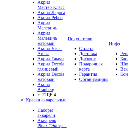
Акрил
Мастер-Класс
Акрил Ладога
Акрил Pebeo
Акрил
Малевичъ
Акрил
Малевичъ
Покупателю
матовый
Инфо
Акрил Vista-
Оплата
Artista
Доставка
Реп
Акрил Гамма
Дисконт
Бло
Акрил Decola
Подарочная
Шк
глянцевый
карта
Вак
Акрил Decola
Гарантия
Кон
матовый
Организациям
Акрил
Brauberg
+ ЕЩЕ 4
Краски акварельные
Наборы
акварели
Акварель
Pinax "Экстра"