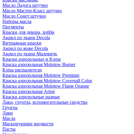
Масло Ладога штучно
Масло Мастер-Класс штучно
Масло Сонет штучно
Наборы масла
Пигменты
Краски для декора, хобби
Акрил по ткани Decola
Витражные краски
Акрил по коже Decola
Акрил по ткани Малевичъ
Краски аэрозольные и Кэпы
Краска аэрозольная Molotow Burner
Кэпы распылители
Краска аэрозольная Molotow Premium
Краска аэрозольная Molotow Coversall Color
Краска аэрозольная Molotow Flame Orange
Краска аэрозольная Arton
Краски аэрозольные разные
Лаки, грунты, вспомогательные средства
Грунты
Лаки
Масла
Маскирующие жидкости
Пасты