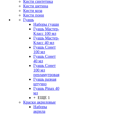
Кисти синтетика
Кисти щетина
Кисти коза
Кисти пони
Гуашь
Наборы гуаши
Гуашь Мастер-
Класс 100 мл
Гуашь Мастер-
Класс 40 мл
Гуашь Сонет
100 мл
Гуашь Сонет
40 мл
Гуашь Сонет
100 мл
перламутровая
Гуашь разная
штучно
Гуашь Pinax 40
мл
+ ЕЩЕ 1
Краски акриловые
Наборы
акрила