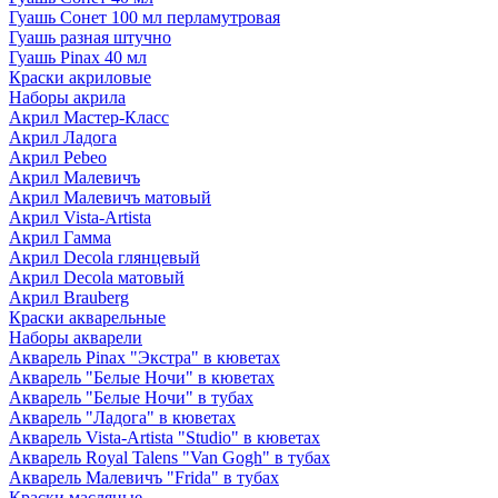
Гуашь Сонет 100 мл перламутровая
Гуашь разная штучно
Гуашь Pinax 40 мл
Краски акриловые
Наборы акрила
Акрил Мастер-Класс
Акрил Ладога
Акрил Pebeo
Акрил Малевичъ
Акрил Малевичъ матовый
Акрил Vista-Artista
Акрил Гамма
Акрил Decola глянцевый
Акрил Decola матовый
Акрил Brauberg
Краски акварельные
Наборы акварели
Акварель Pinax "Экстра" в кюветах
Акварель "Белые Ночи" в кюветах
Акварель "Белые Ночи" в тубах
Акварель "Ладога" в кюветах
Акварель Vista-Artista "Studio" в кюветах
Акварель Royal Talens "Van Gogh" в тубах
Акварель Малевичъ "Frida" в тубах
Краски масляные