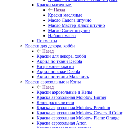
Краски масляные
Назад
Краски масляные
Масло Ладога штучно
Масло Мастер-Класс штучно
Масло Сонет штучно
Наборы масла
Пигменты
Краски для декора, хобби
Назад
Краски для декора, хобби
Акрил по ткани Decola
Витражные краски
Акрил по коже Decola
Акрил по ткани Малевичъ
Краски аэрозольные и Кэпы
Назад
Краски аэрозольные и Кэпы
Краска аэрозольная Molotow Burner
Кэпы распылители
Краска аэрозольная Molotow Premium
Краска аэрозольная Molotow Coversall Color
Краска аэрозольная Molotow Flame Orange
Краска аэрозольная Arton