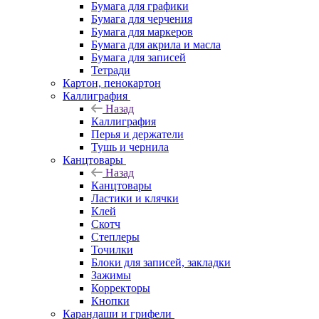
Бумага для графики
Бумага для черчения
Бумага для маркеров
Бумага для акрила и масла
Бумага для записей
Тетради
Картон, пенокартон
Каллиграфия
Назад
Каллиграфия
Перья и держатели
Тушь и чернила
Канцтовары
Назад
Канцтовары
Ластики и клячки
Клей
Скотч
Степлеры
Точилки
Блоки для записей, закладки
Зажимы
Корректоры
Кнопки
Карандаши и грифели