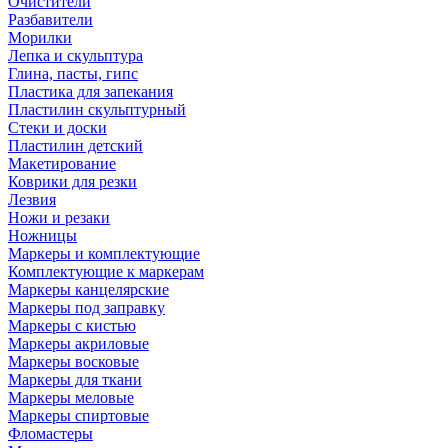
Очистители
Разбавители
Морилки
Лепка и скульптура
Глина, пасты, гипс
Пластика для запекания
Пластилин скульптурный
Стеки и доски
Пластилин детский
Макетирование
Коврики для резки
Лезвия
Ножи и резаки
Ножницы
Маркеры и комплектующие
Комплектующие к маркерам
Маркеры канцелярские
Маркеры под заправку
Маркеры с кистью
Маркеры акриловые
Маркеры восковые
Маркеры для ткани
Маркеры меловые
Маркеры спиртовые
Фломастеры