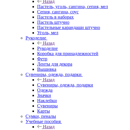
Назад
Пастель, уголь, сангина, сепия, мел
Сепия, сангина, соус
Пастель в наборах
Пастель штучно
Пастельные карандаши штучно
Уголь, мел
Рукоделие
Назад
Рукоделие
Коробка для принадлежностей
Фетр
Ленты для декора
Вышивка
Сувениры, одежда, подарки
Назад
Сувениры, одежда, подарки
Одежда
Значки
Наклейки
Сувениры
Карты
Сумки, пеналы
Учебные пособия
Назад