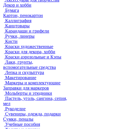
Декор и хобби
Бумага
Картон, пенокартон
Каллиграфия
Канцтовары
Карандаши и грифели
Ручки, линеры
Кисти
Краски художественные
Краски для декора, хобби
Краски аэрозольные и Кэпы
Лаки, грунты,
вспомогательные средства
Лепка и скульптура
Макетирование
Маркеры и комплектующие
Заправки для маркеров
Мольберты и этюдники
Пастель, уголь, сангина, сепия,
мел
Рукоделие
Сувениры, одежда, подарки
Сумки, пеналы
Учебные пособия