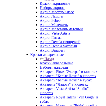
Краски акриловые
Наборы акрила
Акрил Мастер-Класс
Акрил Ладога
Акрил Pebeo
Акрил Малевичъ
Акрил Малевичъ матовый
Акрил Vista-Artista
Акрил Гамма
Акрил Decola глянцевый
Акрил Decola матовый
Акрил Brauberg
Краски акварельные
Назад
Краски акварельные
Наборы акварели
Акварель Pinax "Экстра" в кюветах
Акварель "Белые Ночи" в кюветах
Акварель "Белые Ночи" в тубах
Акварель "Ладога" в кюветах
Акварель Vista-Artista "Studio" в
кюветах
Акварель Royal Talens "Van Gogh" в
тубах
Акварель Малевичъ "Frida" в тубах