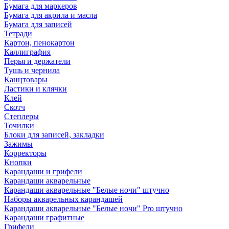
Бумага для маркеров
Бумага для акрила и масла
Бумага для записей
Тетради
Картон, пенокартон
Каллиграфия
Перья и держатели
Тушь и чернила
Канцтовары
Ластики и клячки
Клей
Скотч
Степлеры
Точилки
Блоки для записей, закладки
Зажимы
Корректоры
Кнопки
Карандаши и грифели
Карандаши акварельные
Карандаши акварельные "Белые ночи" штучно
Наборы акварельных карандашей
Карандаши акварельные "Белые ночи" Pro штучно
Карандаши графитные
Грифели