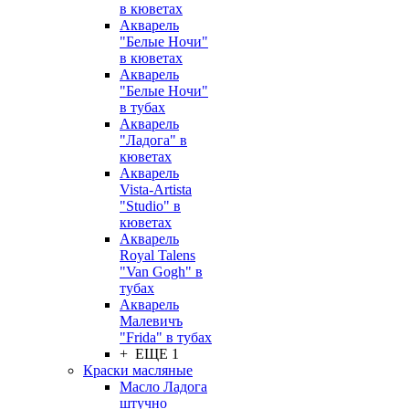
в кюветах
Акварель
"Белые Ночи"
в кюветах
Акварель
"Белые Ночи"
в тубах
Акварель
"Ладога" в
кюветах
Акварель
Vista-Artista
"Studio" в
кюветах
Акварель
Royal Talens
"Van Gogh" в
тубах
Акварель
Малевичъ
"Frida" в тубах
+ ЕЩЕ 1
Краски масляные
Масло Ладога
штучно