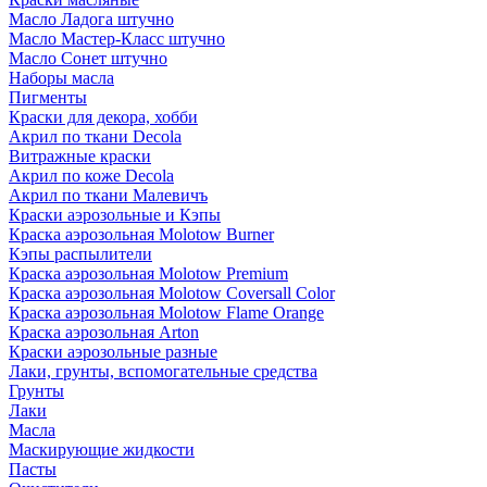
Масло Ладога штучно
Масло Мастер-Класс штучно
Масло Сонет штучно
Наборы масла
Пигменты
Краски для декора, хобби
Акрил по ткани Decola
Витражные краски
Акрил по коже Decola
Акрил по ткани Малевичъ
Краски аэрозольные и Кэпы
Краска аэрозольная Molotow Burner
Кэпы распылители
Краска аэрозольная Molotow Premium
Краска аэрозольная Molotow Coversall Color
Краска аэрозольная Molotow Flame Orange
Краска аэрозольная Arton
Краски аэрозольные разные
Лаки, грунты, вспомогательные средства
Грунты
Лаки
Масла
Маскирующие жидкости
Пасты