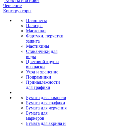
Холсты и основы
Черчение
Конструкторы
Планшеты
Палитра
Масленки
Фартуки, перчатки,
защита
Мастихины
Стаканчики для
воды
Цветовой круг и
выкраски
Уход и хранение
Подрамники
Принадлежности
для графики
Бумага для акварели
Бумага для графики
Бумага для черчения
Бумага для
маркеров
Бумага для акрила и