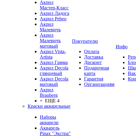
Акрил
Мастер-Класс
Акрил Ладога
Акрил Pebeo
Акрил
Малевичъ
Акрил
Малевичъ
Покупателю
матовый
Инфо
Акрил Vista-
Оплата
Artista
Доставка
Реп
Акрил Гамма
Дисконт
Бло
Акрил Decola
Подарочная
Шк
глянцевый
карта
Вак
Акрил Decola
Гарантия
Кон
матовый
Организациям
Акрил
Brauberg
+ ЕЩЕ 4
Краски акварельные
Наборы
акварели
Акварель
Pinax "Экстра"