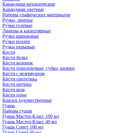
Карандаши механические
Карандаши цветные
Наборы графических материалов
Ручки, линеры
Ручки гелевые
Линеры и капиллярные
Ручки шариковые
Ручки роллер
Ручки перьевые
Кисти
Кисти белка
Кисти колонок
Кисти поролоновые, губки, валики
Кисти с резервуаром
Кисти синтетика
Кисти щетина
Кисти коза
Кисти пони
Краски художественные
Гуашь
Наборы гуаши
Гуашь Мастер-Класс 100 мл
Гуашь Мастер-Класс 40 мл
Гуашь Сонет 100 мл
Гуашь Сонет 40 мл