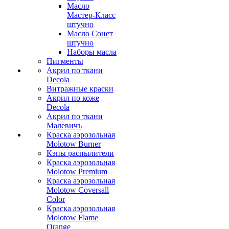
Масло
Мастер-Класс
штучно
Масло Сонет
штучно
Наборы масла
Пигменты
Акрил по ткани
Decola
Витражные краски
Акрил по коже
Decola
Акрил по ткани
Малевичъ
Краска аэрозольная
Molotow Burner
Кэпы распылители
Краска аэрозольная
Molotow Premium
Краска аэрозольная
Molotow Coversall
Color
Краска аэрозольная
Molotow Flame
Orange