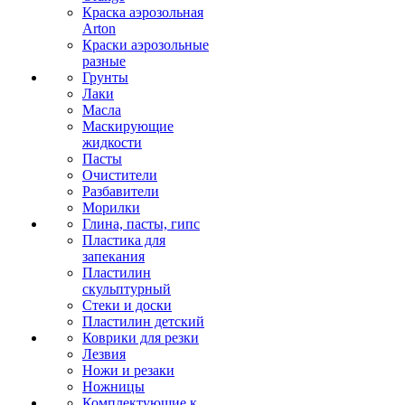
Краска аэрозольная
Arton
Краски аэрозольные
разные
Грунты
Лаки
Масла
Маскирующие
жидкости
Пасты
Очистители
Разбавители
Морилки
Глина, пасты, гипс
Пластика для
запекания
Пластилин
скульптурный
Стеки и доски
Пластилин детский
Коврики для резки
Лезвия
Ножи и резаки
Ножницы
Комплектующие к