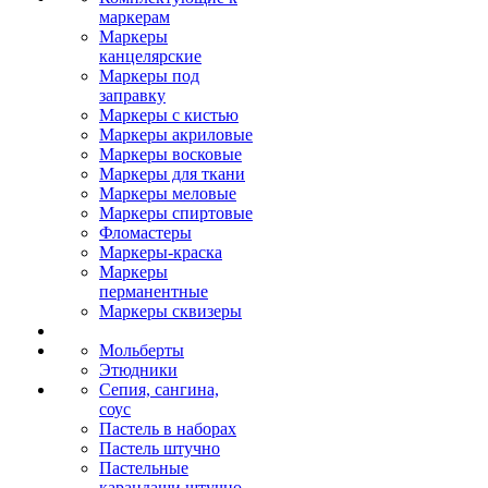
маркерам
Маркеры
канцелярские
Маркеры под
заправку
Маркеры с кистью
Маркеры акриловые
Маркеры восковые
Маркеры для ткани
Маркеры меловые
Маркеры спиртовые
Фломастеры
Маркеры-краска
Маркеры
перманентные
Маркеры сквизеры
Мольберты
Этюдники
Сепия, сангина,
соус
Пастель в наборах
Пастель штучно
Пастельные
карандаши штучно