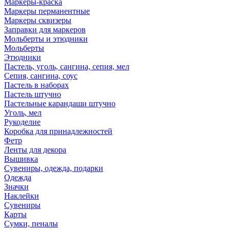
Маркеры-краска
Маркеры перманентные
Маркеры сквизеры
Заправки для маркеров
Мольберты и этюдники
Мольберты
Этюдники
Пастель, уголь, сангина, сепия, мел
Сепия, сангина, соус
Пастель в наборах
Пастель штучно
Пастельные карандаши штучно
Уголь, мел
Рукоделие
Коробка для принадлежностей
Фетр
Ленты для декора
Вышивка
Сувениры, одежда, подарки
Одежда
Значки
Наклейки
Сувениры
Карты
Сумки, пеналы