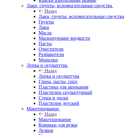
Краски аэрозольные разные
Лаки, грунты, вспомогательные средства
Назад
Лаки, грунты, вспомогательные средства
Грунты
Лаки
Масла
Маскирующие жидкости
Пасты
Очистители
Разбавители
Морилки
Лепка и скульптура
Назад
Лепка и скульптура
Глина, пасты, гипс
Пластика для запекания
Пластилин скульптурный
Стеки и доски
Пластилин детский
Макетирование
Назад
Макетирование
Коврики для резки
Лезвия