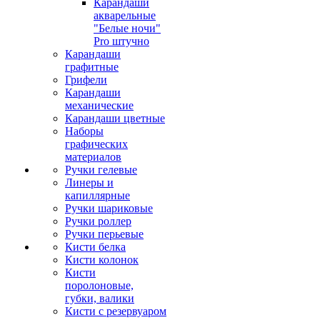
Карандаши
акварельные
"Белые ночи"
Pro штучно
Карандаши
графитные
Грифели
Карандаши
механические
Карандаши цветные
Наборы
графических
материалов
Ручки гелевые
Линеры и
капиллярные
Ручки шариковые
Ручки роллер
Ручки перьевые
Кисти белка
Кисти колонок
Кисти
поролоновые,
губки, валики
Кисти с резервуаром