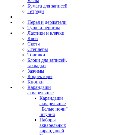
масла
Бумага для записей
Тетради
Перья и держатели
Тушь и чернила
Ластики и клячки
Клей
Скотч
Степлеры
Точилки
Блоки для записей,
закладки
Зажимы
Корректоры
Кнопки
Карандаши
акварельные
Карандаши
акварельные
"Белые ночи"
штучно
Наборы
акварельных
карандашей