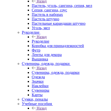
Назад
Пастель, уголь, сангина, сепия, мел
Сепия, сангина, соус
Пастель в наборах
Пастель штучно
Пастельные карандаши штучно
Уголь, мел
Рукоделие
Назад
Рукоделие
Коробка для принадлежностей
Фетр
Ленты для декора
Вышивка
Сувениры, одежда, подарки
Назад
Сувениры, одежда, подарки
Одежда
Значки
Наклейки
Сувениры
Карты
Сумки, пеналы
Учебные пособия
Назад