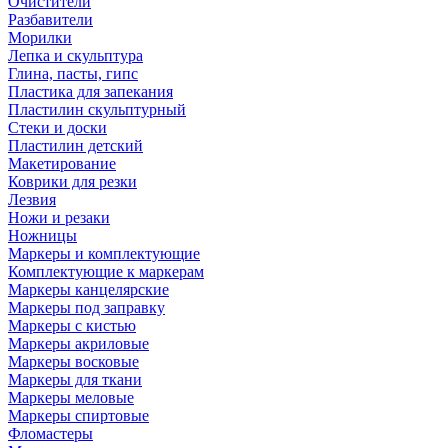
Очистители
Разбавители
Морилки
Лепка и скульптура
Глина, пасты, гипс
Пластика для запекания
Пластилин скульптурный
Стеки и доски
Пластилин детский
Макетирование
Коврики для резки
Лезвия
Ножи и резаки
Ножницы
Маркеры и комплектующие
Комплектующие к маркерам
Маркеры канцелярские
Маркеры под заправку
Маркеры с кистью
Маркеры акриловые
Маркеры восковые
Маркеры для ткани
Маркеры меловые
Маркеры спиртовые
Фломастеры