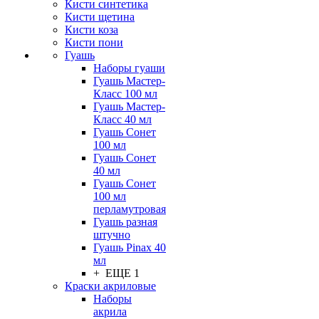
Кисти синтетика
Кисти щетина
Кисти коза
Кисти пони
Гуашь
Наборы гуаши
Гуашь Мастер-
Класс 100 мл
Гуашь Мастер-
Класс 40 мл
Гуашь Сонет
100 мл
Гуашь Сонет
40 мл
Гуашь Сонет
100 мл
перламутровая
Гуашь разная
штучно
Гуашь Pinax 40
мл
+ ЕЩЕ 1
Краски акриловые
Наборы
акрила