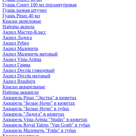
Гуашь Сонет 100 мл перламутровая
Гуашь разная штучно
Гуашь Pinax 40 мл
Краски акриловые
Наборы акрила
Акрил Мастер-Класс
Акрил Ладога
Акрил Pebeo
Акрил Малевичъ
Акрил Малевичъ матовый
Акрил Vista-Artista
Акрил Гамма
Акрил Decola глянцевый
Акрил Decola матовый
Акрил Brauberg
Краски акварельные
Наборы акварели
Акварель Pinax "Экстра" в кюветах
Акварель "Белые Ночи" в кюветах
Акварель "Белые Ночи" в тубах
Акварель "Ладога" в кюветах
Акварель Vista-Artista "Studio" в кюветах
Акварель Royal Talens "Van Gogh" в тубах
Акварель Малевичъ "Frida" в тубах
Краски масляные