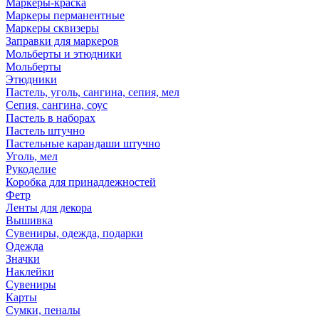
Маркеры-краска
Маркеры перманентные
Маркеры сквизеры
Заправки для маркеров
Мольберты и этюдники
Мольберты
Этюдники
Пастель, уголь, сангина, сепия, мел
Сепия, сангина, соус
Пастель в наборах
Пастель штучно
Пастельные карандаши штучно
Уголь, мел
Рукоделие
Коробка для принадлежностей
Фетр
Ленты для декора
Вышивка
Сувениры, одежда, подарки
Одежда
Значки
Наклейки
Сувениры
Карты
Сумки, пеналы