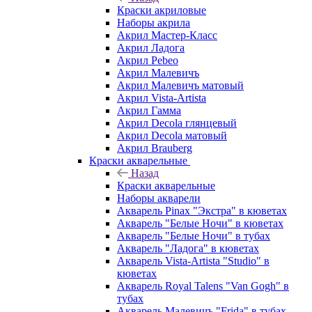
Краски акриловые
Наборы акрила
Акрил Мастер-Класс
Акрил Ладога
Акрил Pebeo
Акрил Малевичъ
Акрил Малевичъ матовый
Акрил Vista-Artista
Акрил Гамма
Акрил Decola глянцевый
Акрил Decola матовый
Акрил Brauberg
Краски акварельные
Назад
Краски акварельные
Наборы акварели
Акварель Pinax "Экстра" в кюветах
Акварель "Белые Ночи" в кюветах
Акварель "Белые Ночи" в тубах
Акварель "Ладога" в кюветах
Акварель Vista-Artista "Studio" в
кюветах
Акварель Royal Talens "Van Gogh" в
тубах
Акварель Малевичъ "Frida" в тубах