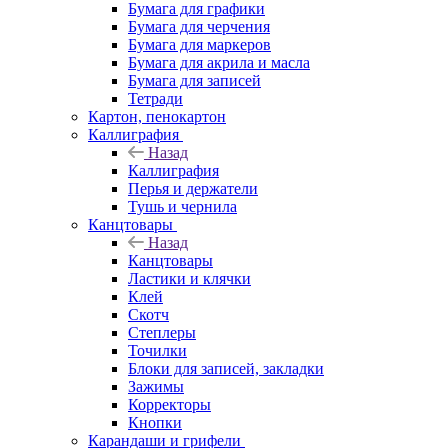
Бумага для графики
Бумага для черчения
Бумага для маркеров
Бумага для акрила и масла
Бумага для записей
Тетради
Картон, пенокартон
Каллиграфия
Назад
Каллиграфия
Перья и держатели
Тушь и чернила
Канцтовары
Назад
Канцтовары
Ластики и клячки
Клей
Скотч
Степлеры
Точилки
Блоки для записей, закладки
Зажимы
Корректоры
Кнопки
Карандаши и грифели