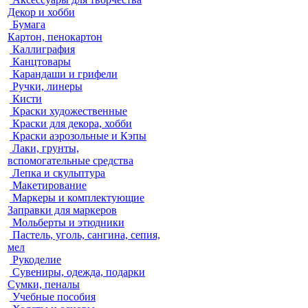
Декор и хобби
Бумага
Картон, пенокартон
Каллиграфия
Канцтовары
Карандаши и грифели
Ручки, линеры
Кисти
Краски художественные
Краски для декора, хобби
Краски аэрозольные и Кэпы
Лаки, грунты,
вспомогательные средства
Лепка и скульптура
Макетирование
Маркеры и комплектующие
Заправки для маркеров
Мольберты и этюдники
Пастель, уголь, сангина, сепия,
мел
Рукоделие
Сувениры, одежда, подарки
Сумки, пеналы
Учебные пособия