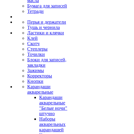
масла
Бумага для записей
Тетради
Перья и держатели
Тушь и чернила
Ластики и клячки
Клей
Скотч
Степлеры
Точилки
Блоки для записей,
закладки
Зажимы
Корректоры
Кнопки
Карандаши
акварельные
Карандаши
акварельные
"Белые ночи"
штучно
Наборы
акварельных
карандашей