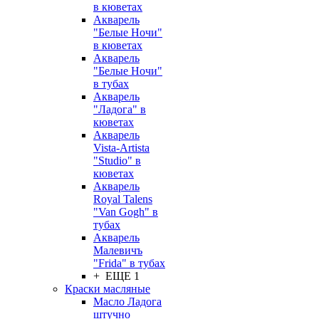
в кюветах
Акварель
"Белые Ночи"
в кюветах
Акварель
"Белые Ночи"
в тубах
Акварель
"Ладога" в
кюветах
Акварель
Vista-Artista
"Studio" в
кюветах
Акварель
Royal Talens
"Van Gogh" в
тубах
Акварель
Малевичъ
"Frida" в тубах
+ ЕЩЕ 1
Краски масляные
Масло Ладога
штучно