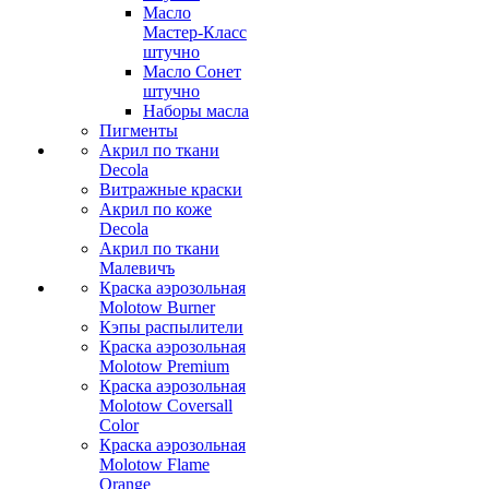
Масло
Мастер-Класс
штучно
Масло Сонет
штучно
Наборы масла
Пигменты
Акрил по ткани
Decola
Витражные краски
Акрил по коже
Decola
Акрил по ткани
Малевичъ
Краска аэрозольная
Molotow Burner
Кэпы распылители
Краска аэрозольная
Molotow Premium
Краска аэрозольная
Molotow Coversall
Color
Краска аэрозольная
Molotow Flame
Orange