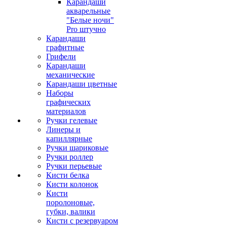
Карандаши
акварельные
"Белые ночи"
Pro штучно
Карандаши
графитные
Грифели
Карандаши
механические
Карандаши цветные
Наборы
графических
материалов
Ручки гелевые
Линеры и
капиллярные
Ручки шариковые
Ручки роллер
Ручки перьевые
Кисти белка
Кисти колонок
Кисти
поролоновые,
губки, валики
Кисти с резервуаром