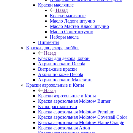
Краски масляные
Назад
Краски масляные
Масло Ладога штучно
Масло Мастер-Класс штучно
Масло Сонет штучно
Наборы масла
Пигменты
Краски для декора, хобби
Назад
Краски для декора, хобби
Акрил по ткани Decola
Витражные краски
Акрил по коже Decola
Акрил по ткани Малевичъ
Краски аэрозольные и Кэпы
Назад
Краски аэрозольные и Кэпы
Краска аэрозольная Molotow Burner
Кэпы распылители
Краска аэрозольная Molotow Premium
Краска аэрозольная Molotow Coversall Color
Краска аэрозольная Molotow Flame Orange
Краска аэрозольная Arton