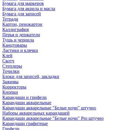
Бумага для маркеров
Бумага для акрила и масла
Бумага для записей
Тетради
Картон, пенокартон
Каллиграфия
Перья и держатели
Тушь и чернила
Канцтовары
Ластики и клячки
Клей
Скотч
Степлеры
Точилки
Блоки для записей, закладки
Зажимы
Корректоры
Кнопки
Карандаши и грифели
Карандаши акварельные
Карандаши акварельные "Белые ночи" штучно
Наборы акварельных карандашей
Карандаши акварельные "Белые ночи" Pro штучно
Карандаши графитные
Грифели