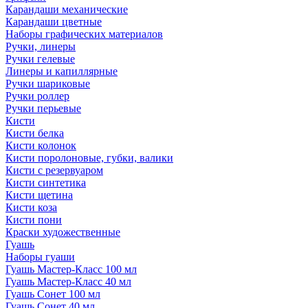
Карандаши механические
Карандаши цветные
Наборы графических материалов
Ручки, линеры
Ручки гелевые
Линеры и капиллярные
Ручки шариковые
Ручки роллер
Ручки перьевые
Кисти
Кисти белка
Кисти колонок
Кисти поролоновые, губки, валики
Кисти с резервуаром
Кисти синтетика
Кисти щетина
Кисти коза
Кисти пони
Краски художественные
Гуашь
Наборы гуаши
Гуашь Мастер-Класс 100 мл
Гуашь Мастер-Класс 40 мл
Гуашь Сонет 100 мл
Гуашь Сонет 40 мл