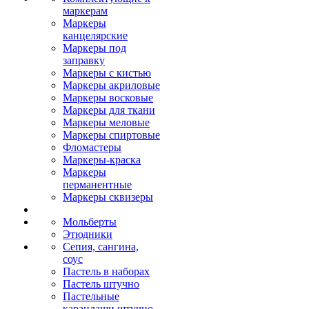
маркерам
Маркеры
канцелярские
Маркеры под
заправку
Маркеры с кистью
Маркеры акриловые
Маркеры восковые
Маркеры для ткани
Маркеры меловые
Маркеры спиртовые
Фломастеры
Маркеры-краска
Маркеры
перманентные
Маркеры сквизеры
Мольберты
Этюдники
Сепия, сангина,
соус
Пастель в наборах
Пастель штучно
Пастельные
карандаши штучно