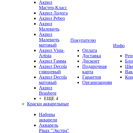
Акрил
Мастер-Класс
Акрил Ладога
Акрил Pebeo
Акрил
Малевичъ
Акрил
Малевичъ
Покупателю
матовый
Инфо
Акрил Vista-
Оплата
Artista
Доставка
Реп
Акрил Гамма
Дисконт
Бло
Акрил Decola
Подарочная
Шк
глянцевый
карта
Вак
Акрил Decola
Гарантия
Кон
матовый
Организациям
Акрил
Brauberg
+ ЕЩЕ 4
Краски акварельные
Наборы
акварели
Акварель
Pinax "Экстра"