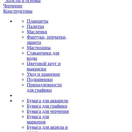
Холсты и основы
Черчение
Конструкторы
Планшеты
Палитра
Масленки
Фартуки, перчатки,
защита
Мастихины
Стаканчики для
воды
Цветовой круг и
выкраски
Уход и хранение
Подрамники
Принадлежности
для графики
Бумага для акварели
Бумага для графики
Бумага для черчения
Бумага для
маркеров
Бумага для акрила и