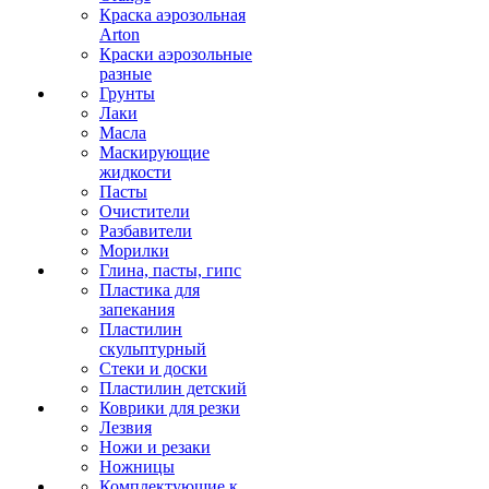
Краска аэрозольная
Arton
Краски аэрозольные
разные
Грунты
Лаки
Масла
Маскирующие
жидкости
Пасты
Очистители
Разбавители
Морилки
Глина, пасты, гипс
Пластика для
запекания
Пластилин
скульптурный
Стеки и доски
Пластилин детский
Коврики для резки
Лезвия
Ножи и резаки
Ножницы
Комплектующие к