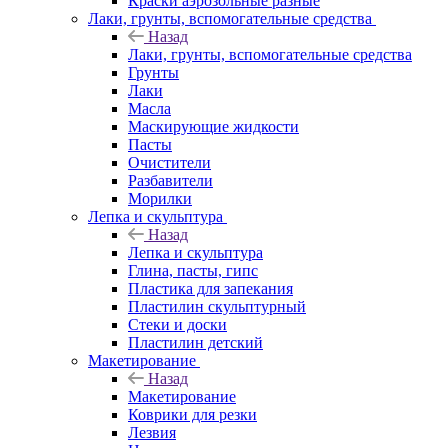
Краски аэрозольные разные
Лаки, грунты, вспомогательные средства
Назад
Лаки, грунты, вспомогательные средства
Грунты
Лаки
Масла
Маскирующие жидкости
Пасты
Очистители
Разбавители
Морилки
Лепка и скульптура
Назад
Лепка и скульптура
Глина, пасты, гипс
Пластика для запекания
Пластилин скульптурный
Стеки и доски
Пластилин детский
Макетирование
Назад
Макетирование
Коврики для резки
Лезвия