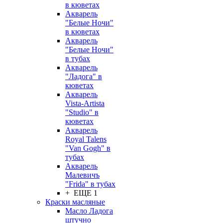
в кюветах
Акварель
"Белые Ночи"
в кюветах
Акварель
"Белые Ночи"
в тубах
Акварель
"Ладога" в
кюветах
Акварель
Vista-Artista
"Studio" в
кюветах
Акварель
Royal Talens
"Van Gogh" в
тубах
Акварель
Малевичъ
"Frida" в тубах
+ ЕЩЕ 1
Краски масляные
Масло Ладога
штучно