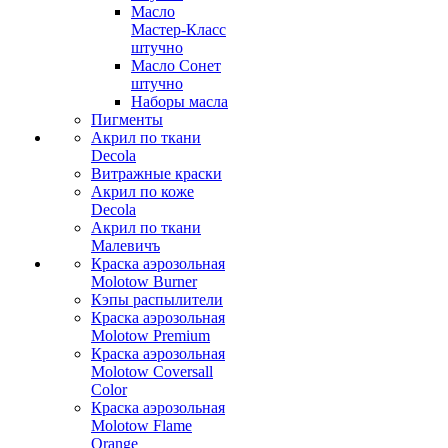
Масло
Мастер-Класс
штучно
Масло Сонет
штучно
Наборы масла
Пигменты
Акрил по ткани
Decola
Витражные краски
Акрил по коже
Decola
Акрил по ткани
Малевичъ
Краска аэрозольная
Molotow Burner
Кэпы распылители
Краска аэрозольная
Molotow Premium
Краска аэрозольная
Molotow Coversall
Color
Краска аэрозольная
Molotow Flame
Orange