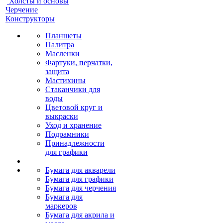
Холсты и основы
Черчение
Конструкторы
Планшеты
Палитра
Масленки
Фартуки, перчатки,
защита
Мастихины
Стаканчики для
воды
Цветовой круг и
выкраски
Уход и хранение
Подрамники
Принадлежности
для графики
Бумага для акварели
Бумага для графики
Бумага для черчения
Бумага для
маркеров
Бумага для акрила и