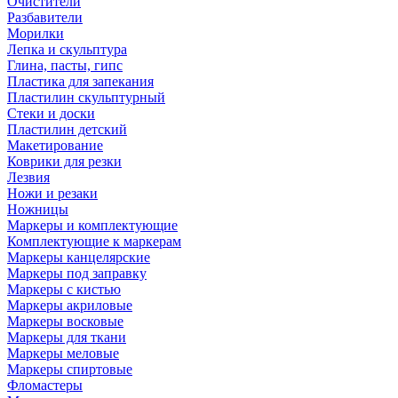
Очистители
Разбавители
Морилки
Лепка и скульптура
Глина, пасты, гипс
Пластика для запекания
Пластилин скульптурный
Стеки и доски
Пластилин детский
Макетирование
Коврики для резки
Лезвия
Ножи и резаки
Ножницы
Маркеры и комплектующие
Комплектующие к маркерам
Маркеры канцелярские
Маркеры под заправку
Маркеры с кистью
Маркеры акриловые
Маркеры восковые
Маркеры для ткани
Маркеры меловые
Маркеры спиртовые
Фломастеры