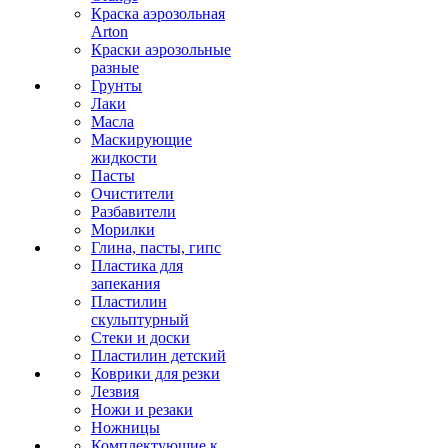
Краска аэрозольная
Arton
Краски аэрозольные
разные
Грунты
Лаки
Масла
Маскирующие
жидкости
Пасты
Очистители
Разбавители
Морилки
Глина, пасты, гипс
Пластика для
запекания
Пластилин
скульптурный
Стеки и доски
Пластилин детский
Коврики для резки
Лезвия
Ножи и резаки
Ножницы
Комплектующие к