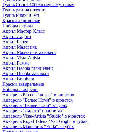
Гуашь Сонет 100 мл перламутровая
Гуашь разная штучно
Гуашь Pinax 40 мл
Краски акриловые
Наборы акрила
Акрил Мастер-Класс
Акрил Ладога
Акрил Pebeo
Акрил Малевичъ
Акрил Малевичъ матовый
Акрил Vista-Artista
Акрил Гамма
Акрил Decola глянцевый
Акрил Decola матовый
Акрил Brauberg
Краски акварельные
Наборы акварели
Акварель Pinax "Экстра" в кюветах
Акварель "Белые Ночи" в кюветах
Акварель "Белые Ночи" в тубах
Акварель "Ладога" в кюветах
Акварель Vista-Artista "Studio" в кюветах
Акварель Royal Talens "Van Gogh" в тубах
Акварель Малевичъ "Frida" в тубах
Краски масляные