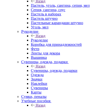
Назад
Пастель, уголь, сангина, сепия, мел
Сепия, сангина, соус
Пастель в наборах
Пастель штучно
Пастельные карандаши штучно
Уголь, мел
Рукоделие
Назад
Рукоделие
Коробка для принадлежностей
Фетр
Ленты для декора
Вышивка
Сувениры, одежда, подарки
Назад
Сувениры, одежда, подарки
Одежда
Значки
Наклейки
Сувениры
Карты
Сумки, пеналы
Учебные пособия
Назад