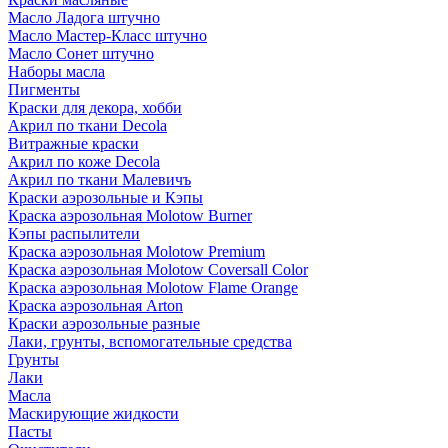
Масло Ладога штучно
Масло Мастер-Класс штучно
Масло Сонет штучно
Наборы масла
Пигменты
Краски для декора, хобби
Акрил по ткани Decola
Витражные краски
Акрил по коже Decola
Акрил по ткани Малевичъ
Краски аэрозольные и Кэпы
Краска аэрозольная Molotow Burner
Кэпы распылители
Краска аэрозольная Molotow Premium
Краска аэрозольная Molotow Coversall Color
Краска аэрозольная Molotow Flame Orange
Краска аэрозольная Arton
Краски аэрозольные разные
Лаки, грунты, вспомогательные средства
Грунты
Лаки
Масла
Маскирующие жидкости
Пасты