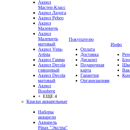
Акрил
Мастер-Класс
Акрил Ладога
Акрил Pebeo
Акрил
Малевичъ
Акрил
Малевичъ
Покупателю
матовый
Инфо
Акрил Vista-
Оплата
Artista
Доставка
Реп
Акрил Гамма
Дисконт
Бло
Акрил Decola
Подарочная
Шк
глянцевый
карта
Вак
Акрил Decola
Гарантия
Кон
матовый
Организациям
Акрил
Brauberg
+ ЕЩЕ 4
Краски акварельные
Наборы
акварели
Акварель
Pinax "Экстра"