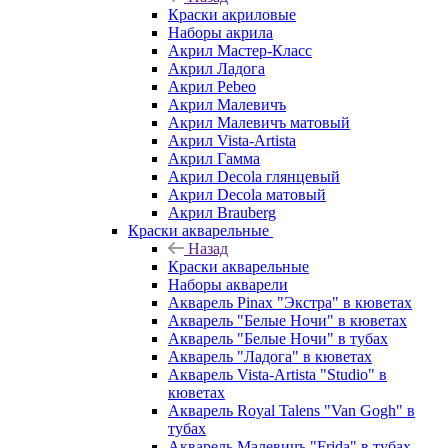
Краски акриловые
Наборы акрила
Акрил Мастер-Класс
Акрил Ладога
Акрил Pebeo
Акрил Малевичъ
Акрил Малевичъ матовый
Акрил Vista-Artista
Акрил Гамма
Акрил Decola глянцевый
Акрил Decola матовый
Акрил Brauberg
Краски акварельные
Назад
Краски акварельные
Наборы акварели
Акварель Pinax "Экстра" в кюветах
Акварель "Белые Ночи" в кюветах
Акварель "Белые Ночи" в тубах
Акварель "Ладога" в кюветах
Акварель Vista-Artista "Studio" в
кюветах
Акварель Royal Talens "Van Gogh" в
тубах
Акварель Малевичъ "Frida" в тубах