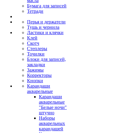
масла
Бумага для записей
Тетради
Перья и держатели
Тушь и чернила
Ластики и клячки
Клей
Скотч
Степлеры
Точилки
Блоки для записей,
закладки
Зажимы
Корректоры
Кнопки
Карандаши
акварельные
Карандаши
акварельные
"Белые ночи"
штучно
Наборы
акварельных
карандашей