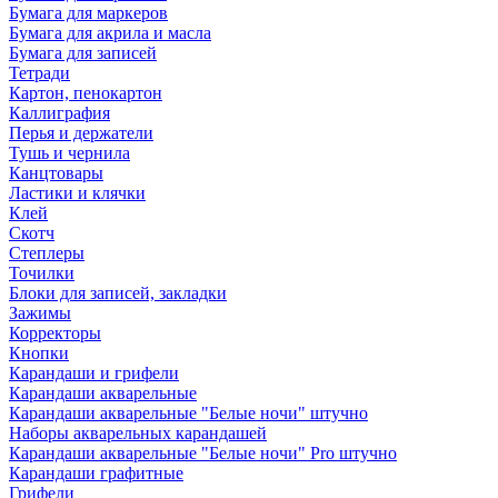
Бумага для маркеров
Бумага для акрила и масла
Бумага для записей
Тетради
Картон, пенокартон
Каллиграфия
Перья и держатели
Тушь и чернила
Канцтовары
Ластики и клячки
Клей
Скотч
Степлеры
Точилки
Блоки для записей, закладки
Зажимы
Корректоры
Кнопки
Карандаши и грифели
Карандаши акварельные
Карандаши акварельные "Белые ночи" штучно
Наборы акварельных карандашей
Карандаши акварельные "Белые ночи" Pro штучно
Карандаши графитные
Грифели