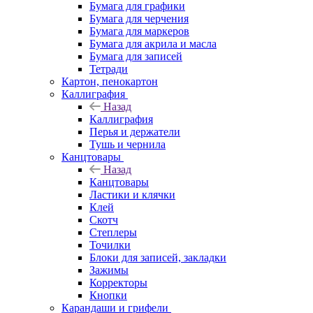
Бумага для графики
Бумага для черчения
Бумага для маркеров
Бумага для акрила и масла
Бумага для записей
Тетради
Картон, пенокартон
Каллиграфия
Назад
Каллиграфия
Перья и держатели
Тушь и чернила
Канцтовары
Назад
Канцтовары
Ластики и клячки
Клей
Скотч
Степлеры
Точилки
Блоки для записей, закладки
Зажимы
Корректоры
Кнопки
Карандаши и грифели