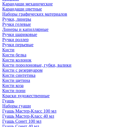
Карандаши механические
Карандаши цветные
Наборы графических материалов
Ручки, линеры
Ручки гелевые
Линеры и капиллярные
Ручки шариковые
Ручки роллер
Ручки перьевые
Кисти
Кисти белка
Кисти колонок
Кисти поролоновые, губки, валики
Кисти с резервуаром
Кисти синтетика
Кисти щетина
Кисти коза
Кисти пони
Краски художественные
Гуашь
Наборы гуаши
Гуашь Мастер-Класс 100 мл
Гуашь Мастер-Класс 40 мл
Гуашь Сонет 100 мл
Гуашь Сонет 40 мл