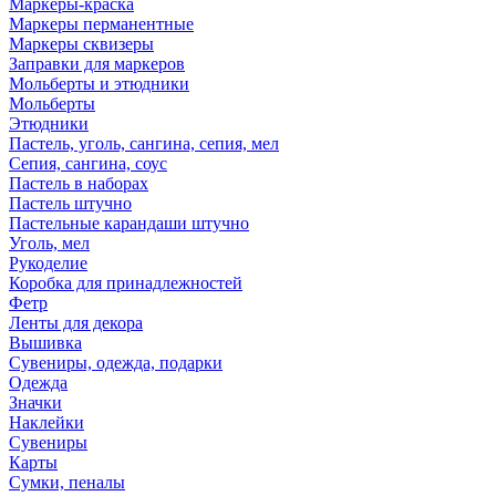
Маркеры-краска
Маркеры перманентные
Маркеры сквизеры
Заправки для маркеров
Мольберты и этюдники
Мольберты
Этюдники
Пастель, уголь, сангина, сепия, мел
Сепия, сангина, соус
Пастель в наборах
Пастель штучно
Пастельные карандаши штучно
Уголь, мел
Рукоделие
Коробка для принадлежностей
Фетр
Ленты для декора
Вышивка
Сувениры, одежда, подарки
Одежда
Значки
Наклейки
Сувениры
Карты
Сумки, пеналы