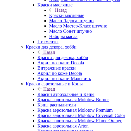
Краски масляные
Назад
Краски масляные
Масло Ладога штучно
Масло Мастер-Класс штучно
Масло Сонет штучно
Наборы масла
Пигменты
Краски для декора, хобби
Назад
Краски для декора, хобби
Акрил по ткани Decola
Витражные краски
Акрил по коже Decola
Акрил по ткани Малевичъ
Краски аэрозольные и Кэпы
Назад
Краски аэрозольные и Кэпы
Краска аэрозольная Molotow Burner
Кэпы распылители
Краска аэрозольная Molotow Premium
Краска аэрозольная Molotow Coversall Color
Краска аэрозольная Molotow Flame Orange
Краска аэрозольная Arton