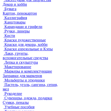
Декор и хобби
Бумага
Картон, пенокартон
Каллиграфия
Канцтовары
Карандаши и грифели
Ручки, линеры
Кисти
Краски художественные
Краски для декора, хобби
Краски аэрозольные и Кэпы
Лаки, грунты,
вспомогательные средства
Лепка и скульптура
Макетирование
Маркеры и комплектующие
Заправки для маркеров
Мольберты и этюдники
Пастель, уголь, сангина, сепия,
мел
Рукоделие
Сувениры, одежда, подарки
Сумки, пеналы
Учебные пособия