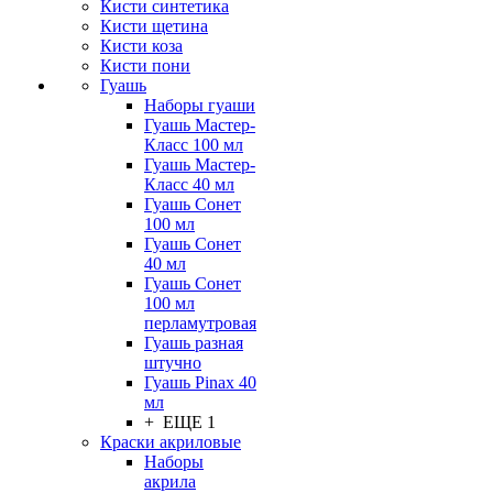
Кисти синтетика
Кисти щетина
Кисти коза
Кисти пони
Гуашь
Наборы гуаши
Гуашь Мастер-
Класс 100 мл
Гуашь Мастер-
Класс 40 мл
Гуашь Сонет
100 мл
Гуашь Сонет
40 мл
Гуашь Сонет
100 мл
перламутровая
Гуашь разная
штучно
Гуашь Pinax 40
мл
+ ЕЩЕ 1
Краски акриловые
Наборы
акрила