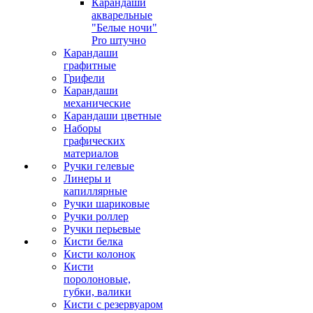
Карандаши
акварельные
"Белые ночи"
Pro штучно
Карандаши
графитные
Грифели
Карандаши
механические
Карандаши цветные
Наборы
графических
материалов
Ручки гелевые
Линеры и
капиллярные
Ручки шариковые
Ручки роллер
Ручки перьевые
Кисти белка
Кисти колонок
Кисти
поролоновые,
губки, валики
Кисти с резервуаром