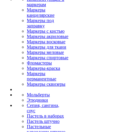
маркерам
Маркеры
канцелярские
Маркеры под
заправку
Маркеры с кистью
Маркеры акриловые
Маркеры восковые
Маркеры для ткани
Маркеры меловые
Маркеры спиртовые
Фломастеры
Маркеры-краска
Маркеры
перманентные
Маркеры сквизеры
Мольберты
Этюдники
Сепия, сангина,
соус
Пастель в наборах
Пастель штучно
Пастельные
карандаши штучно