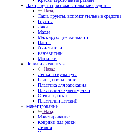
Краски аэрозольные разные
Лаки, грунты, вспомогательные средства
Назад
Лаки, грунты, вспомогательные средства
Грунты
Лаки
Масла
Маскирующие жидкости
Пасты
Очистители
Разбавители
Морилки
Лепка и скульптура
Назад
Лепка и скульптура
Глина, пасты, гипс
Пластика для запекания
Пластилин скульптурный
Стеки и доски
Пластилин детский
Макетирование
Назад
Макетирование
Коврики для резки
Лезвия